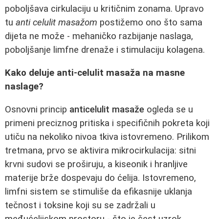
poboljšava cirkulaciju u kritičnim zonama. Upravo
tu
anti celulit masažom
postižemo ono što sama
dijeta ne može - mehaničko razbijanje naslaga,
poboljšanje limfne drenaže i stimulaciju kolagena.
Kako deluje anti-celulit masaža na masne
naslage?
Osnovni princip
anticelulit masaže
ogleda se u
primeni preciznog pritiska i specifičnih pokreta koji
utiču na nekoliko nivoa tkiva istovremeno. Prilikom
tretmana, prvo se aktivira mikrocirkulacija: sitni
krvni sudovi se proširuju, a kiseonik i hranljive
materije brže dospevaju do ćelija. Istovremeno,
limfni sistem se stimuliše da efikasnije uklanja
tečnost i toksine koji su se zadržali u
međućelijskom prostoru - što je čest uzrok