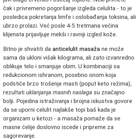
čak i privremeno pogoršanje izgleda celulita - to je
posledica pokretanja limfe i oslobađanja toksina, ali
ubrzo prolazi. Već posle 4-5 tretmana većina
klijenata prijavljuje mekši i ravniji izgled kože.
Bitno je shvatiti da
anticelulit masaža
ne može
sama da ukloni višak kilograma, ali zato izvanredno
oblikuje telo i smanjuje obim. U kombinaciji sa
redukcionom ishranom, posebno onom koja
podstiče brzo trošenje masti (poput keto režima),
rezultati
uklanjanja masnih naslaga
su značajno
bolji. Pojedina istraživanja i brojna iskustva govore
da se uporni celulit najlakše topi baš kada je
organizam u ketozi - a masaža pomaže da se
masne ćelije doslovno iscede i pripreme za
sagorevanje.