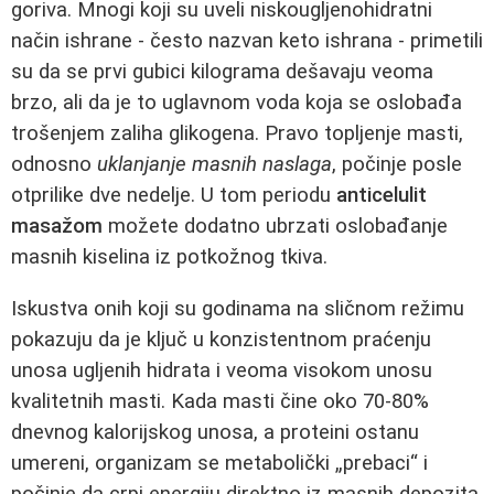
goriva. Mnogi koji su uveli niskougljenohidratni
način ishrane - često nazvan keto ishrana - primetili
su da se prvi gubici kilograma dešavaju veoma
brzo, ali da je to uglavnom voda koja se oslobađa
trošenjem zaliha glikogena. Pravo topljenje masti,
odnosno
uklanjanje masnih naslaga
, počinje posle
otprilike dve nedelje. U tom periodu
anticelulit
masažom
možete dodatno ubrzati oslobađanje
masnih kiselina iz potkožnog tkiva.
Iskustva onih koji su godinama na sličnom režimu
pokazuju da je ključ u konzistentnom praćenju
unosa ugljenih hidrata i veoma visokom unosu
kvalitetnih masti. Kada masti čine oko 70-80%
dnevnog kalorijskog unosa, a proteini ostanu
umereni, organizam se metabolički „prebaci“ i
počinje da crpi energiju direktno iz masnih depozita.