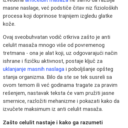
masne naslage, već podstiče čitav niz fizioloških
procesa koji doprinose trajnijem izgledu glatke
kože.
Ovaj sveobuhvatan vodič otkriva zašto je anti
celulit masaža mnogo više od povremenog
tretmana - ona je alat koji, uz odgovarajući način
ishrane i fizičku aktivnost, postaje ključ za
uklanjanje masnih naslaga
i poboljšanje opšteg
stanja organizma. Bilo da ste se tek susreli sa
ovom temom ili već godinama tragate za pravim
rešenjem, nastavak teksta će vam pružiti jasne
smernice, razložiti mehanizme i pokazati kako da
izvučete maksimum iz anti celulit masaža.
Zašto celulit nastaje i kako ga razumeti