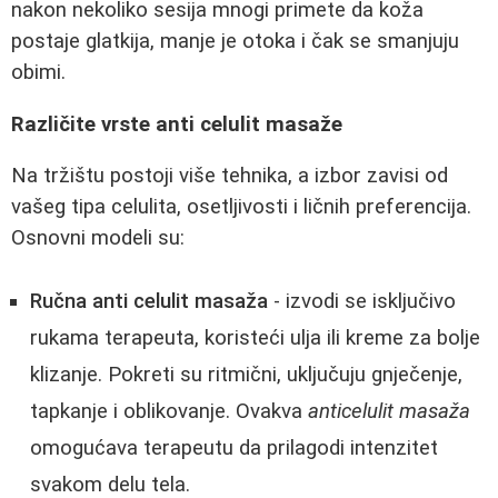
nakon nekoliko sesija mnogi primete da koža
postaje glatkija, manje je otoka i čak se smanjuju
obimi.
Različite vrste anti celulit masaže
Na tržištu postoji više tehnika, a izbor zavisi od
vašeg tipa celulita, osetljivosti i ličnih preferencija.
Osnovni modeli su:
Ručna anti celulit masaža
- izvodi se isključivo
rukama terapeuta, koristeći ulja ili kreme za bolje
klizanje. Pokreti su ritmični, uključuju gnječenje,
tapkanje i oblikovanje. Ovakva
anticelulit masaža
omogućava terapeutu da prilagodi intenzitet
svakom delu tela.