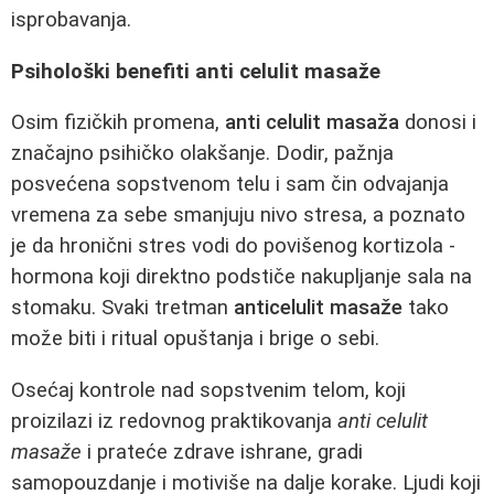
isprobavanja.
Psihološki benefiti anti celulit masaže
Osim fizičkih promena,
anti celulit masaža
donosi i
značajno psihičko olakšanje. Dodir, pažnja
posvećena sopstvenom telu i sam čin odvajanja
vremena za sebe smanjuju nivo stresa, a poznato
je da hronični stres vodi do povišenog kortizola -
hormona koji direktno podstiče nakupljanje sala na
stomaku. Svaki tretman
anticelulit masaže
tako
može biti i ritual opuštanja i brige o sebi.
Osećaj kontrole nad sopstvenim telom, koji
proizilazi iz redovnog praktikovanja
anti celulit
masaže
i prateće zdrave ishrane, gradi
samopouzdanje i motiviše na dalje korake. Ljudi koji