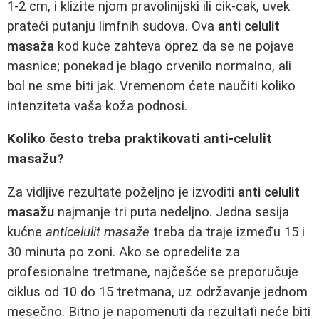
1-2 cm, i klizite njom pravolinijski ili cik-cak, uvek
prateći putanju limfnih sudova. Ova
anti celulit
masaža
kod kuće zahteva oprez da se ne pojave
masnice; ponekad je blago crvenilo normalno, ali
bol ne sme biti jak. Vremenom ćete naučiti koliko
intenziteta vaša koža podnosi.
Koliko često treba praktikovati anti-celulit
masažu?
Za vidljive rezultate poželjno je izvoditi
anti celulit
masažu
najmanje tri puta nedeljno. Jedna sesija
kućne
anticelulit masaže
treba da traje između 15 i
30 minuta po zoni. Ako se opredelite za
profesionalne tretmane, najčešće se preporučuje
ciklus od 10 do 15 tretmana, uz održavanje jednom
mesečno. Bitno je napomenuti da rezultati neće biti