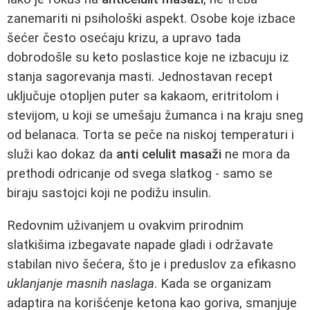
zanemariti ni psihološki aspekt. Osobe koje izbace
šećer često osećaju krizu, a upravo tada
dobrodošle su keto poslastice koje ne izbacuju iz
stanja sagorevanja masti. Jednostavan recept
uključuje otopljen puter sa kakaom, eritritolom i
stevijom, u koji se umešaju žumanca i na kraju sneg
od belanaca. Torta se peče na niskoj temperaturi i
služi kao dokaz da
anti celulit masaži
ne mora da
prethodi odricanje od svega slatkog - samo se
biraju sastojci koji ne podižu insulin.
Redovnim uživanjem u ovakvim prirodnim
slatkišima izbegavate napade gladi i održavate
stabilan nivo šećera, što je i preduslov za efikasno
uklanjanje masnih naslaga
. Kada se organizam
adaptira na korišćenje ketona kao goriva, smanjuje