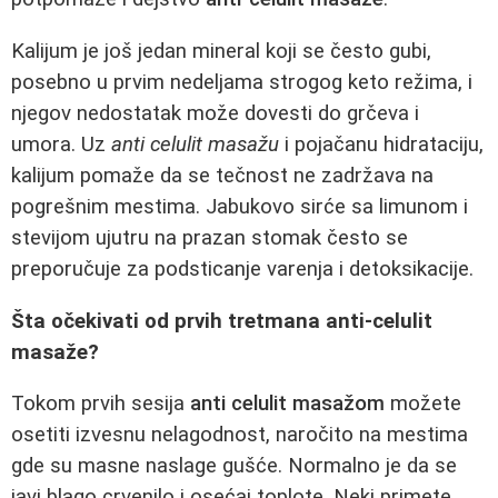
Kalijum je još jedan mineral koji se često gubi,
posebno u prvim nedeljama strogog keto režima, i
njegov nedostatak može dovesti do grčeva i
umora. Uz
anti celulit masažu
i pojačanu hidrataciju,
kalijum pomaže da se tečnost ne zadržava na
pogrešnim mestima. Jabukovo sirće sa limunom i
stevijom ujutru na prazan stomak često se
preporučuje za podsticanje varenja i detoksikacije.
Šta očekivati od prvih tretmana anti-celulit
masaže?
Tokom prvih sesija
anti celulit masažom
možete
osetiti izvesnu nelagodnost, naročito na mestima
gde su masne naslage gušće. Normalno je da se
javi blago crvenilo i osećaj toplote. Neki primete