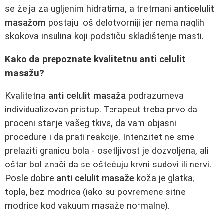
se želja za ugljenim hidratima, a tretmani
anticelulit
masažom
postaju još delotvorniji jer nema naglih
skokova insulina koji podstiču skladištenje masti.
Kako da prepoznate kvalitetnu anti celulit
masažu?
Kvalitetna
anti celulit masaža
podrazumeva
individualizovan pristup. Terapeut treba prvo da
proceni stanje vašeg tkiva, da vam objasni
procedure i da prati reakcije. Intenzitet ne sme
prelaziti granicu bola - osetljivost je dozvoljena, ali
oštar bol znači da se oštećuju krvni sudovi ili nervi.
Posle dobre
anti celulit masaže
koža je glatka,
topla, bez modrica (iako su povremene sitne
modrice kod vakuum masaže normalne).