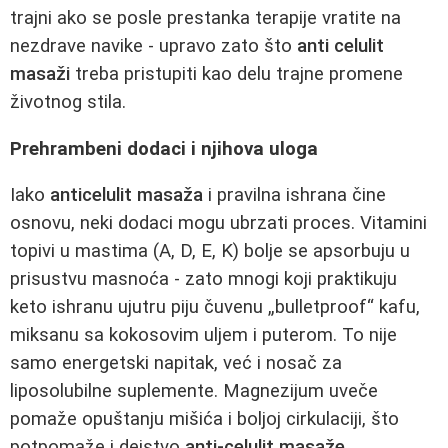
trajni ako se posle prestanka terapije vratite na
nezdrave navike - upravo zato što
anti celulit
masaži
treba pristupiti kao delu trajne promene
životnog stila.
Prehrambeni dodaci i njihova uloga
Iako
anticelulit masaža
i pravilna ishrana čine
osnovu, neki dodaci mogu ubrzati proces. Vitamini
topivi u mastima (A, D, E, K) bolje se apsorbuju u
prisustvu masnoća - zato mnogi koji praktikuju
keto ishranu ujutru piju čuvenu „bulletproof“ kafu,
miksanu sa kokosovim uljem i puterom. To nije
samo energetski napitak, već i nosač za
liposolubilne suplemente. Magnezijum uveče
pomaže opuštanju mišića i boljoj cirkulaciji, što
potpomaže i dejstvo
anti-celulit masaže
.