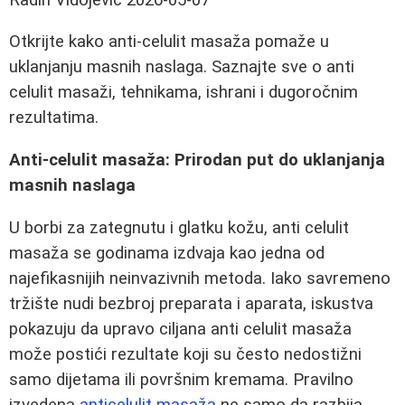
Otkrijte kako anti-celulit masaža pomaže u
uklanjanju masnih naslaga. Saznajte sve o anti
celulit masaži, tehnikama, ishrani i dugoročnim
rezultatima.
Anti-celulit masaža: Prirodan put do uklanjanja
masnih naslaga
U borbi za zategnutu i glatku kožu, anti celulit
masaža se godinama izdvaja kao jedna od
najefikasnijih neinvazivnih metoda. Iako savremeno
tržište nudi bezbroj preparata i aparata, iskustva
pokazuju da upravo ciljana anti celulit masaža
može postići rezultate koji su često nedostižni
samo dijetama ili površnim kremama. Pravilno
izvedena
anticelulit masaža
ne samo da razbija