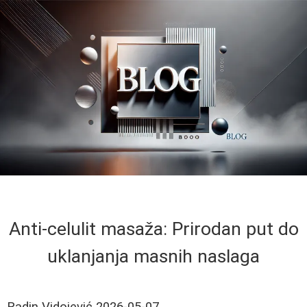
Anti-celulit masaža: Prirodan put do
uklanjanja masnih naslaga
Radin Vidojević
2026-05-07