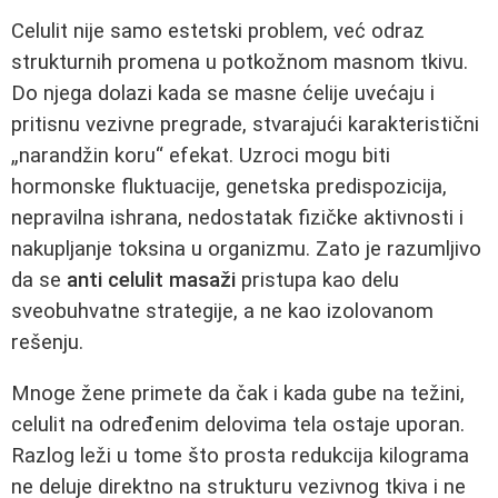
Celulit nije samo estetski problem, već odraz
strukturnih promena u potkožnom masnom tkivu.
Do njega dolazi kada se masne ćelije uvećaju i
pritisnu vezivne pregrade, stvarajući karakteristični
„narandžin koru“ efekat. Uzroci mogu biti
hormonske fluktuacije, genetska predispozicija,
nepravilna ishrana, nedostatak fizičke aktivnosti i
nakupljanje toksina u organizmu. Zato je razumljivo
da se
anti celulit masaži
pristupa kao delu
sveobuhvatne strategije, a ne kao izolovanom
rešenju.
Mnoge žene primete da čak i kada gube na težini,
celulit na određenim delovima tela ostaje uporan.
Razlog leži u tome što prosta redukcija kilograma
ne deluje direktno na strukturu vezivnog tkiva i ne