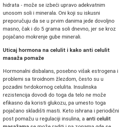
hidrata - može se izbeći upravo adekvatnim
unosom soli i minerala. Oni koji su iskusni
preporučuju da se u prvim danima jede dovoljno
masno, čak i do 5 grama soli dnevno, jer se kroz
pojačano mokrenje gube minerali.
Uticaj hormona na celulit i kako anti celulit
masaža pomaže
Hormonalni disbalans, posebno višak estrogena i
problemi sa tiroidnom žlezdom, često su u
pozadini tvrdokornog celulita. Insulinska
rezistencija dovodi do toga da telo ne može
efikasno da koristi glukozu, pa umesto toga
pojačano skladišti masti. Keto ishrana i periodični
post pomažu u regulaciji insulina, a
anti celulit
masažama
se može raditi i na zonama gde se