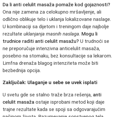
Da li anti celulit masaža pomaže kod gojaznosti?
Ona nije zamena za celokupno mršavljenje, ali
odlično oblikuje telo i uklanja lokalizovane naslage.
U kombinaciji sa dijetom i treningom daje najbolje
rezultate
uklanjanja masnih naslaga
.
Mogu li
trudnice raditi anti celulit masažu?
U trudnoći se
ne preporučuje intenzivna anticelulit masaža,
posebno na stomaku, bez konsultacije sa lekarom.
Limfna drenaža blagog intenziteta može biti
bezbednija opcija.
Zaključak: Ulaganje u sebe se uvek isplati
U svetu gde se stalno traže brza rešenja,
anti
celulit masaža
ostaje isprobani metod koji daje
trajne rezultate kada se spoji sa odgovarajućim
načinom života. Razumevanje sopstvenog tela,