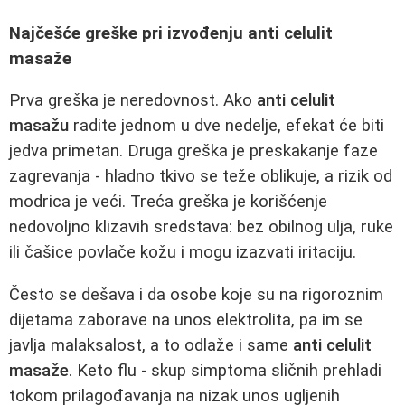
Najčešće greške pri izvođenju anti celulit
masaže
Prva greška je neredovnost. Ako
anti celulit
masažu
radite jednom u dve nedelje, efekat će biti
jedva primetan. Druga greška je preskakanje faze
zagrevanja - hladno tkivo se teže oblikuje, a rizik od
modrica je veći. Treća greška je korišćenje
nedovoljno klizavih sredstava: bez obilnog ulja, ruke
ili čašice povlače kožu i mogu izazvati iritaciju.
Često se dešava i da osobe koje su na rigoroznim
dijetama zaborave na unos elektrolita, pa im se
javlja malaksalost, a to odlaže i same
anti celulit
masaže
. Keto flu - skup simptoma sličnih prehladi
tokom prilagođavanja na nizak unos ugljenih