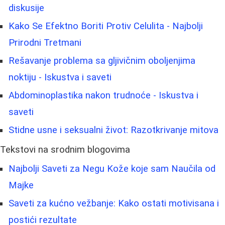
diskusije
Kako Se Efektno Boriti Protiv Celulita - Najbolji
Prirodni Tretmani
Rešavanje problema sa gljivičnim oboljenjima
noktiju - Iskustva i saveti
Abdominoplastika nakon trudnoće - Iskustva i
saveti
Stidne usne i seksualni život: Razotkrivanje mitova
Tekstovi na srodnim blogovima
Najbolji Saveti za Negu Kože koje sam Naučila od
Majke
Saveti za kućno vežbanje: Kako ostati motivisana i
postići rezultate