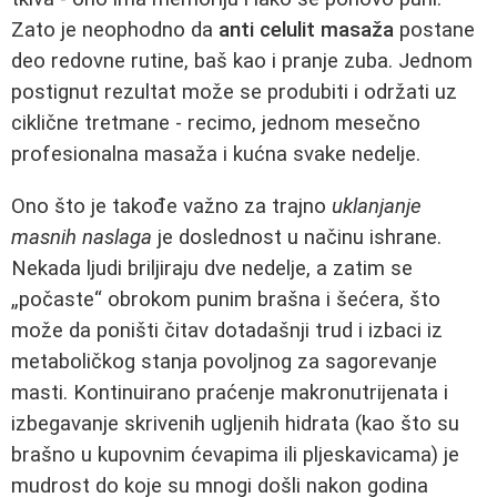
Zato je neophodno da
anti celulit masaža
postane
deo redovne rutine, baš kao i pranje zuba. Jednom
postignut rezultat može se produbiti i održati uz
ciklične tretmane - recimo, jednom mesečno
profesionalna masaža i kućna svake nedelje.
Ono što je takođe važno za trajno
uklanjanje
masnih naslaga
je doslednost u načinu ishrane.
Nekada ljudi briljiraju dve nedelje, a zatim se
„počaste“ obrokom punim brašna i šećera, što
može da poništi čitav dotadašnji trud i izbaci iz
metaboličkog stanja povoljnog za sagorevanje
masti. Kontinuirano praćenje makronutrijenata i
izbegavanje skrivenih ugljenih hidrata (kao što su
brašno u kupovnim ćevapima ili pljeskavicama) je
mudrost do koje su mnogi došli nakon godina