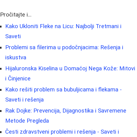
Pročitajte i...
Kako Ukloniti Fleke na Licu: Najbolji Tretmani i
Saveti
Problemi sa filerima u podočnjacima: Rešenja i
iskustva
Hijaluronska Kiselina u Domaćoj Nega Kože: Mitovi
i Činjenice
Kako rešiti problem sa bubuljicama i flekama -
Saveti i rešenja
Rak Dojke: Prevencija, Dijagnostika i Savremene
Metode Pregleda
Česti zdravstveni problemi i rešenja - Saveti i