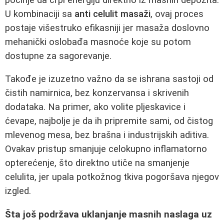
U kombinaciji sa
anti celulit masaži
, ovaj proces
postaje višestruko efikasniji jer masaža doslovno
mehanički oslobađa masnoće koje su potom
dostupne za sagorevanje.
Takođe je izuzetno važno da se ishrana sastoji od
čistih namirnica, bez konzervansa i skrivenih
dodataka. Na primer, ako volite pljeskavice i
ćevape, najbolje je da ih pripremite sami, od čistog
mlevenog mesa, bez brašna i industrijskih aditiva.
Ovakav pristup smanjuje celokupno inflamatorno
opterećenje, što direktno utiče na smanjenje
celulita, jer upala potkožnog tkiva pogoršava njegov
izgled.
Šta još podržava uklanjanje masnih naslaga uz