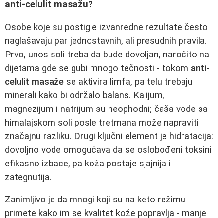
anti-celulit masažu?
Osobe koje su postigle izvanredne rezultate često
naglašavaju par jednostavnih, ali presudnih pravila.
Prvo, unos soli treba da bude dovoljan, naročito na
dijetama gde se gubi mnogo tečnosti - tokom
anti-
celulit masaže
se aktivira limfa, pa telu trebaju
minerali kako bi održalo balans. Kalijum,
magnezijum i natrijum su neophodni; čaša vode sa
himalajskom soli posle tretmana može napraviti
značajnu razliku. Drugi ključni element je hidratacija:
dovoljno vode omogućava da se oslobođeni toksini
efikasno izbace, pa koža postaje sjajnija i
zategnutija.
Zanimljivo je da mnogi koji su na keto režimu
primete kako im se kvalitet kože popravlja - manje