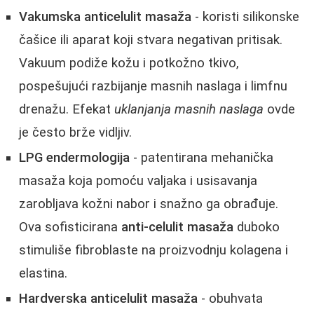
Vakumska anticelulit masaža
- koristi silikonske
čašice ili aparat koji stvara negativan pritisak.
Vakuum podiže kožu i potkožno tkivo,
pospešujući razbijanje masnih naslaga i limfnu
drenažu. Efekat
uklanjanja masnih naslaga
ovde
je često brže vidljiv.
LPG endermologija
- patentirana mehanička
masaža koja pomoću valjaka i usisavanja
zarobljava kožni nabor i snažno ga obrađuje.
Ova sofisticirana
anti-celulit masaža
duboko
stimuliše fibroblaste na proizvodnju kolagena i
elastina.
Hardverska anticelulit masaža
- obuhvata