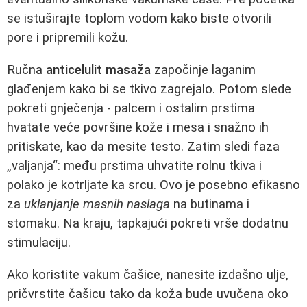
se istuširajte toplom vodom kako biste otvorili
pore i pripremili kožu.
Ručna
anticelulit masaža
započinje laganim
glađenjem kako bi se tkivo zagrejalo. Potom slede
pokreti gnječenja - palcem i ostalim prstima
hvatate veće površine kože i mesa i snažno ih
pritiskate, kao da mesite testo. Zatim sledi faza
„valjanja“: među prstima uhvatite rolnu tkiva i
polako je kotrljate ka srcu. Ovo je posebno efikasno
za
uklanjanje masnih naslaga
na butinama i
stomaku. Na kraju, tapkajući pokreti vrše dodatnu
stimulaciju.
Ako koristite vakum čašice, nanesite izdašno ulje,
pričvrstite čašicu tako da koža bude uvučena oko