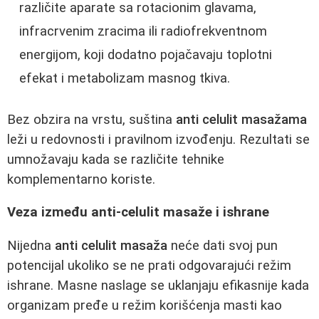
različite aparate sa rotacionim glavama,
infracrvenim zracima ili radiofrekventnom
energijom, koji dodatno pojačavaju toplotni
efekat i metabolizam masnog tkiva.
Bez obzira na vrstu, suština
anti celulit masažama
leži u redovnosti i pravilnom izvođenju. Rezultati se
umnožavaju kada se različite tehnike
komplementarno koriste.
Veza između anti-celulit masaže i ishrane
Nijedna
anti celulit masaža
neće dati svoj pun
potencijal ukoliko se ne prati odgovarajući režim
ishrane. Masne naslage se uklanjaju efikasnije kada
organizam pređe u režim korišćenja masti kao