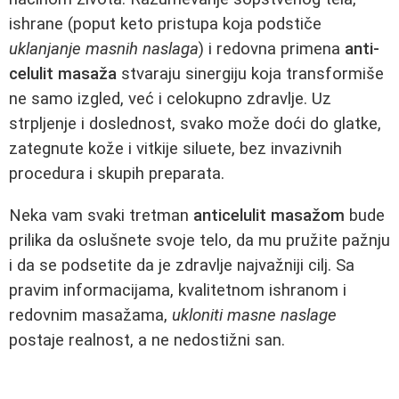
ishrane (poput keto pristupa koja podstiče
uklanjanje masnih naslaga
) i redovna primena
anti-
celulit masaža
stvaraju sinergiju koja transformiše
ne samo izgled, već i celokupno zdravlje. Uz
strpljenje i doslednost, svako može doći do glatke,
zategnute kože i vitkije siluete, bez invazivnih
procedura i skupih preparata.
Neka vam svaki tretman
anticelulit masažom
bude
prilika da oslušnete svoje telo, da mu pružite pažnju
i da se podsetite da je zdravlje najvažniji cilj. Sa
pravim informacijama, kvalitetnom ishranom i
redovnim masažama,
ukloniti masne naslage
postaje realnost, a ne nedostižni san.