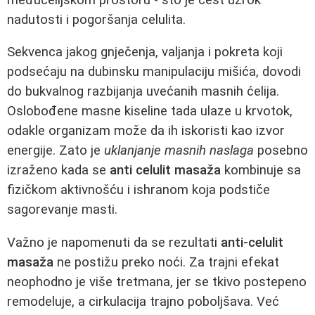
nadutosti i pogoršanja celulita.
Sekvenca jakog gnječenja, valjanja i pokreta koji
podsećaju na dubinsku manipulaciju mišića, dovodi
do bukvalnog razbijanja uvećanih masnih ćelija.
Oslobođene masne kiseline tada ulaze u krvotok,
odakle organizam može da ih iskoristi kao izvor
energije. Zato je
uklanjanje masnih naslaga
posebno
izraženo kada se
anti celulit masaža
kombinuje sa
fizičkom aktivnošću i ishranom koja podstiče
sagorevanje masti.
Važno je napomenuti da se rezultati
anti-celulit
masaža
ne postižu preko noći. Za trajni efekat
neophodno je više tretmana, jer se tkivo postepeno
remodeluje, a cirkulacija trajno poboljšava. Već