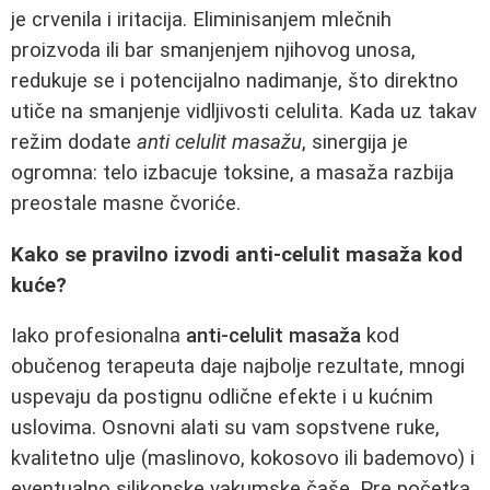
je crvenila i iritacija. Eliminisanjem mlečnih
proizvoda ili bar smanjenjem njihovog unosa,
redukuje se i potencijalno nadimanje, što direktno
utiče na smanjenje vidljivosti celulita. Kada uz takav
režim dodate
anti celulit masažu
, sinergija je
ogromna: telo izbacuje toksine, a masaža razbija
preostale masne čvoriće.
Kako se pravilno izvodi anti-celulit masaža kod
kuće?
Iako profesionalna
anti-celulit masaža
kod
obučenog terapeuta daje najbolje rezultate, mnogi
uspevaju da postignu odlične efekte i u kućnim
uslovima. Osnovni alati su vam sopstvene ruke,
kvalitetno ulje (maslinovo, kokosovo ili bademovo) i
eventualno silikonske vakumske čaše. Pre početka