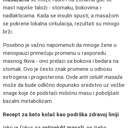
mast najviše taloži - stomaku, bokovima i
nadlakticama. Kada se insulin spusti, a masažom
se pokrene lokalna cirkulacija, rezultati su mnogo
brži.
Posebno je važno napomenuti da mnoge žene u
menopauzi primećuju promenu u rasporedu
masnog tkiva - ono prelazi sa bokova i bedara na
stomak. Ovo je često znak promene u odnosu
estrogena i progesterona. Ovde
anti celulit masaža
može da bude odlično dopunsko sredstvo uz vežbe
snage koje će podstaći mišićnu masu i poboljšati
bazalni metabolizam.
Recept za keto kolač kao podrška zdravoj liniji
Iako je fokus na
anticelulit masaži
, ne treba