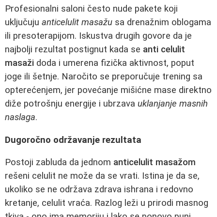
Profesionalni saloni često nude pakete koji
uključuju
anticelulit masažu
sa drenažnim oblogama
ili presoterapijom. Iskustva drugih govore da je
najbolji rezultat postignut kada se
anti celulit
masaži
doda i umerena fizička aktivnost, poput
joge ili šetnje. Naročito se preporučuje trening sa
opterećenjem, jer povećanje mišićne mase direktno
diže potrošnju energije i ubrzava
uklanjanje masnih
naslaga
.
Dugoročno održavanje rezultata
Postoji zabluda da jednom
anticelulit masažom
rešeni celulit ne može da se vrati. Istina je da se,
ukoliko se ne održava zdrava ishrana i redovno
kretanje, celulit vraća. Razlog leži u prirodi masnog
tkiva - ono ima memoriju i lako se ponovo puni.