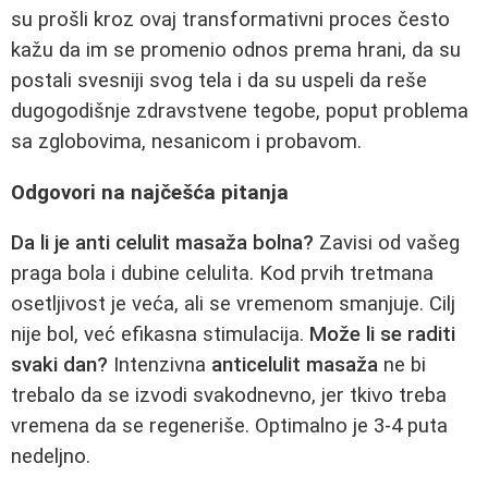
su prošli kroz ovaj transformativni proces često
kažu da im se promenio odnos prema hrani, da su
postali svesniji svog tela i da su uspeli da reše
dugogodišnje zdravstvene tegobe, poput problema
sa zglobovima, nesanicom i probavom.
Odgovori na najčešća pitanja
Da li je anti celulit masaža bolna?
Zavisi od vašeg
praga bola i dubine celulita. Kod prvih tretmana
osetljivost je veća, ali se vremenom smanjuje. Cilj
nije bol, već efikasna stimulacija.
Može li se raditi
svaki dan?
Intenzivna
anticelulit masaža
ne bi
trebalo da se izvodi svakodnevno, jer tkivo treba
vremena da se regeneriše. Optimalno je 3-4 puta
nedeljno.