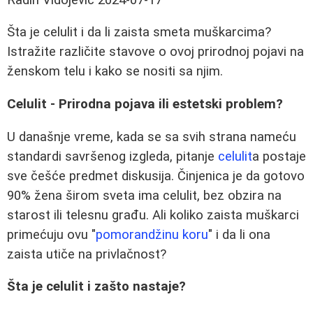
Šta je celulit i da li zaista smeta muškarcima?
Istražite različite stavove o ovoj prirodnoj pojavi na
ženskom telu i kako se nositi sa njim.
Celulit - Prirodna pojava ili estetski problem?
U današnje vreme, kada se sa svih strana nameću
standardi savršenog izgleda, pitanje
celulit
a postaje
sve češće predmet diskusija. Činjenica je da gotovo
90% žena širom sveta ima celulit, bez obzira na
starost ili telesnu građu. Ali koliko zaista muškarci
primećuju ovu "
pomorandžinu koru
" i da li ona
zaista utiče na privlačnost?
Šta je celulit i zašto nastaje?