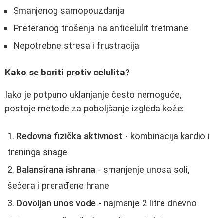
Smanjenog samopouzdanja
Preteranog trošenja na anticelulit tretmane
Nepotrebne stresa i frustracija
Kako se boriti protiv celulita?
Iako je potpuno uklanjanje često nemoguće,
postoje metode za poboljšanje izgleda kože:
Redovna fizička aktivnost
- kombinacija kardio i
treninga snage
Balansirana ishrana
- smanjenje unosa soli,
šećera i prerađene hrane
Dovoljan unos vode
- najmanje 2 litre dnevno