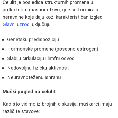
Celulit je posledica strukturnih promena u
potkožnom masnom tkivu, gde se formiraju
neravnine koje daju koži karakterističan izgled.
Glavni uzroci
uključuju:
Genetsku predispoziciju
Hormonske promene (posebno estrogen)
Slabiju cirkulaciju i limfni odvod
Nedovoljnu fizičku aktivnost
Neuravnoteženu ishranu
Muški pogled na celulit
Kao što vidimo iz brojnih diskusija, muškarci imaju
različite stavove: