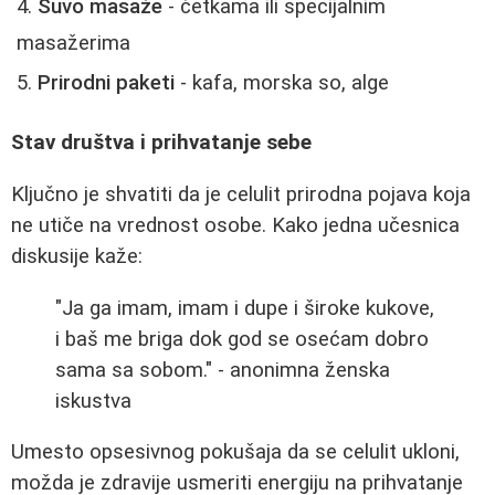
Suvo masaže
- četkama ili specijalnim
masažerima
Prirodni paketi
- kafa, morska so, alge
Stav društva i prihvatanje sebe
Ključno je shvatiti da je celulit prirodna pojava koja
ne utiče na vrednost osobe. Kako jedna učesnica
diskusije kaže:
"Ja ga imam, imam i dupe i široke kukove,
i baš me briga dok god se osećam dobro
sama sa sobom." - anonimna ženska
iskustva
Umesto opsesivnog pokušaja da se celulit ukloni,
možda je zdravije usmeriti energiju na prihvatanje