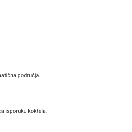
atična područja.
za isporuku koktela.