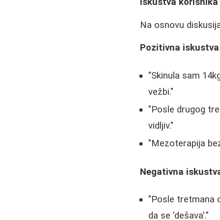
Iskustva korisnika
Na osnovu diskusija,
Pozitivna iskustva
"Skinula sam 14k
vežbi."
"Posle drugog tre
vidljiv."
"Mezoterapija bez 
Negativna iskustv
"Posle tretmana os
da se 'dešava'."