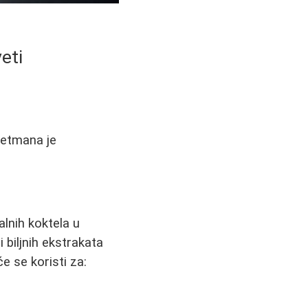
eti
tretmana je
lnih koktela u
 biljnih ekstrakata
e se koristi za: