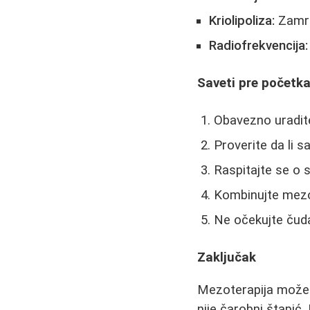
Kriolipoliza:
Zamrz
Radiofrekvencija:
Saveti pre početk
Obavezno uradite
Proverite da li s
Raspitajte se o s
Kombinujte mezo
Ne očekujte čuda
Zaključak
Mezoterapija može b
nije čarobni štapić