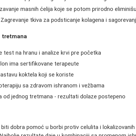
avanje masnih ćelija koje se potom prirodno eliminiš
Zagrevanje tkiva za podsticanje kolagena i sagorevan
a tretmana
 test na hranu i analize krvi pre početka
alon ima sertifikovane terapeute
astavu koktela koji se koriste
terapiju sa zdravom ishranom i vežbama
 od jednog tretmana - rezultati dolaze postepeno
iti dobra pomoć u borbi protiv celulita i lokalizovanih
. Najbolje rezultate daje u kombinaciji sa promenom is