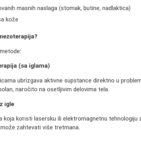
zovanih masnih naslaga (stomak, butine, nadlaktica)
sa kože
mezoterapija?
 metode:
rapija (sa iglama)
licama ubrizgava aktivne supstance direktno u problem
olan, naročito na osetljivim delovima tela.
z igle
 koja koristi lasersku ili elektromagnetnu tehnologiju 
i može zahtevati više tretmana.