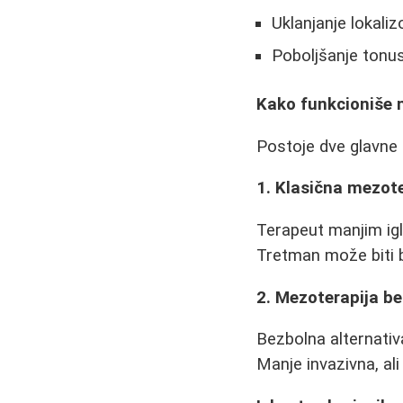
Uklanjanje lokali
Poboljšanje tonu
Kako funkcioniše 
Postoje dve glavne
1. Klasična mezote
Terapeut manjim ig
Tretman može biti b
2. Mezoterapija be
Bezbolna alternativa
Manje invazivna, al