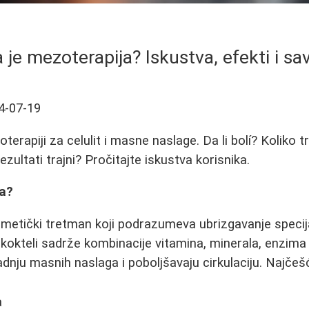
 je mezoterapija? Iskustva, efekti i sav
4-07-19
erapiji za celulit i masne naslage. Da li bolí? Koliko 
ezultati trajni? Pročitajte iskustva korisnika.
ja?
metički tretman koji podrazumeva ubrizgavanje specija
kokteli sadrže kombinacije vitamina, minerala, enzima i
adnju masnih naslaga i poboljšavaju cirkulaciju. Najčešć
a