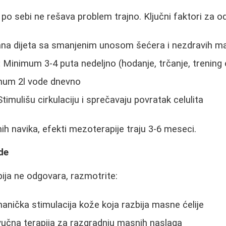
o sebi ne rešava problem trajno. Ključni faktori za od
na dijeta sa smanjenim unosom šećera i nezdravih ma
:
Minimum 3-4 puta nedeljno (hodanje, trčanje, trening
um 2l vode dnevno
timulišu cirkulaciju i sprečavaju povratak celulita
h navika, efekti mezoterapije traju 3-6 meseci.
de
ja ne odgovara, razmotrite:
nička stimulacija kože koja razbija masne ćelije
učna terapija za razgradnju masnih naslaga