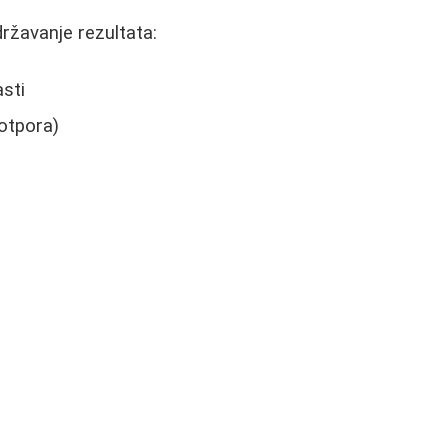
ržavanje rezultata:
sti
 otpora)