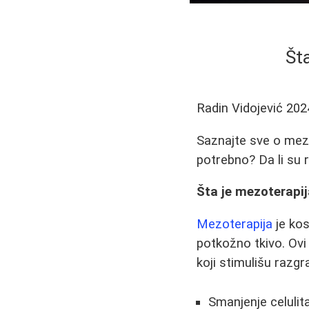
Šta
Radin Vidojević
202
Saznajte sve o mezot
potrebno? Da li su r
Šta je mezoterapi
Mezoterapija
je kos
potkožno tkivo. Ovi 
koji stimulišu razgr
Smanjenje celulit