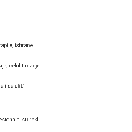
pije, ishrane i
ja, celulit manje
i celulit."
sionalci su rekli