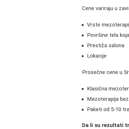
Cene variraju u zavi
Vrste mezoterapij
Površine tela koja
Prestiža salona
Lokacije
Prosečne cene u Srb
Klasična mezotera
Mezoterapija bez 
Paketi od 5-10 tr
Da li su rezultati t