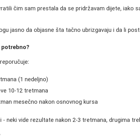
vratili čim sam prestala da se pridržavam dijete, iako 
gu jasno da objasne šta tačno ubrizgavaju i da li postoj
e potrebno?
reporučuje:
tmana (1 nedeljno)
eve 10-12 tretmana
retman mesečno nakon osnovnog kursa
ni - neki vide rezultate nakon 2-3 tretmana, drugima tr
e