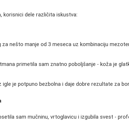
 korisnici dele različita iskustva:
g za nešto manje od 3 meseca uz kombinaciju mezotera
tmana primetila sam znatno poboljšanje - koža je glatki
igle je potpuno bezbolna i daje dobre rezultate za bore 
a
etila sam mučninu, vrtoglavicu i izgubila svest - profe