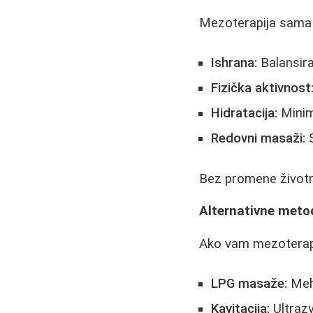
Mezoterapija sama p
Ishrana:
Balansira
Fizička aktivnost
Hidratacija:
Minim
Redovni masaži:
S
Bez promene životni
Alternativne meto
Ako vam mezoterapi
LPG masaže:
Meha
Kavitacija:
Ultrazv