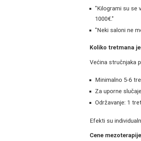
"Kilogrami su se 
1000€."
"Neki saloni ne mo
Koliko tretmana j
Većina stručnjaka p
Minimalno 5-6 tre
Za uporne slučaj
Održavanje: 1 t
Efekti su individual
Cene mezoterapij