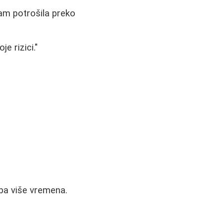
sam potrošila preko
e rizici."
eba više vremena.