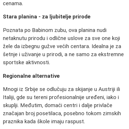
cenama.
Stara planina - za ljubitelje prirode
Poznata po Babinom zubu, ova planina nudi
netaknutu prirodu i odlične uslove za sve one koji
žele da izbegnu gužve većih centara. Idealna je za
šetnje i uživanje u prirodi, a ne samo za ekstremne
sportske aktivnosti.
Regionalne alternative
Mnogi iz Srbije se odlučuju za skijanje u Austriji ili
Italiji, gde su tereni profesionalnije uređeni, iako i
skuplji. Međutim, domaći centri i dalje privlače
značajan broj posetilaca, posebno tokom zimskih
praznika kada škole imaju raspust.