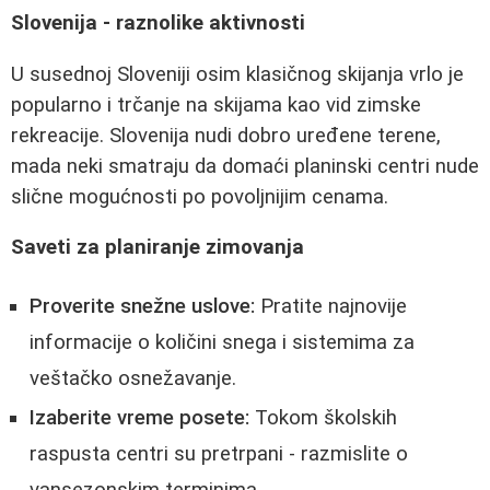
Slovenija - raznolike aktivnosti
U susednoj Sloveniji osim klasičnog skijanja vrlo je
popularno i trčanje na skijama kao vid zimske
rekreacije. Slovenija nudi dobro uređene terene,
mada neki smatraju da domaći planinski centri nude
slične mogućnosti po povoljnijim cenama.
Saveti za planiranje zimovanja
Proverite snežne uslove:
Pratite najnovije
informacije o količini snega i sistemima za
veštačko osnežavanje.
Izaberite vreme posete:
Tokom školskih
raspusta centri su pretrpani - razmislite o
vansezonskim terminima.