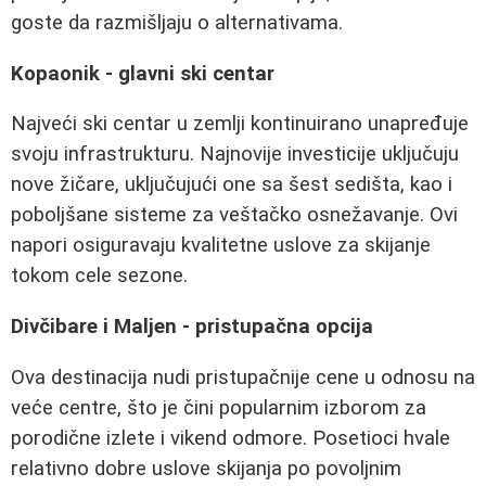
goste da razmišljaju o alternativama.
Kopaonik - glavni ski centar
Najveći ski centar u zemlji kontinuirano unapređuje
svoju infrastrukturu. Najnovije investicije uključuju
nove žičare, uključujući one sa šest sedišta, kao i
poboljšane sisteme za veštačko osnežavanje. Ovi
napori osiguravaju kvalitetne uslove za skijanje
tokom cele sezone.
Divčibare i Maljen - pristupačna opcija
Ova destinacija nudi pristupačnije cene u odnosu na
veće centre, što je čini popularnim izborom za
porodične izlete i vikend odmore. Posetioci hvale
relativno dobre uslove skijanja po povoljnim