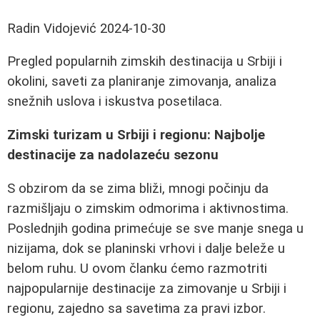
Radin Vidojević
2024-10-30
Pregled popularnih zimskih destinacija u Srbiji i
okolini, saveti za planiranje zimovanja, analiza
snežnih uslova i iskustva posetilaca.
Zimski turizam u Srbiji i regionu: Najbolje
destinacije za nadolazeću sezonu
S obzirom da se zima bliži, mnogi počinju da
razmišljaju o zimskim odmorima i aktivnostima.
Poslednjih godina primećuje se sve manje snega u
nizijama, dok se planinski vrhovi i dalje beleže u
belom ruhu. U ovom članku ćemo razmotriti
najpopularnije destinacije za zimovanje u Srbiji i
regionu, zajedno sa savetima za pravi izbor.