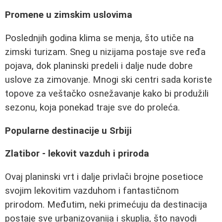
Promene u zimskim uslovima
Poslednjih godina klima se menja, što utiče na
zimski turizam. Sneg u nizijama postaje sve ređa
pojava, dok planinski predeli i dalje nude dobre
uslove za zimovanje. Mnogi ski centri sada koriste
topove za veštačko osnežavanje kako bi produžili
sezonu, koja ponekad traje sve do proleća.
Popularne destinacije u Srbiji
Zlatibor - lekovit vazduh i priroda
Ovaj planinski vrt i dalje privlači brojne posetioce
svojim lekovitim vazduhom i fantastičnom
prirodom. Međutim, neki primećuju da destinacija
postaje sve urbanizovanija i skuplja, što navodi