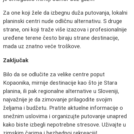
Za one koji žele da izbegnu duža putovanja, lokalni
planinski centri nude odličnu alternativu. S druge
strane, oni koji traže više izazova i profesionalnije
uređene terene često biraju strane destinacije,
mada uz znatno veće troškove.
Zaključak
Bilo da se odlučite za velike centre poput
Kopaonika, mirnije destinacije kao što je Stara
planina, ili pak regionalne alternative u Sloveniji,
najvažnije je da zimovanje prilagodite svojim
željama i budžetu. Pratite aktuelne informacije o
snežnim uslovima i organizujte putovanje unapred
kako biste izbegli nepotrebne stresove. Uživajte u
zimskim čarima i bezbednoj rekreaciji!