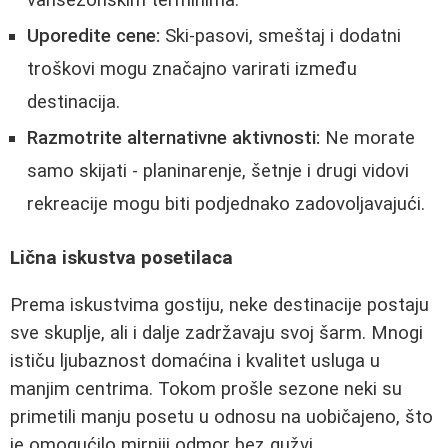
Uporedite cene:
Ski-pasovi, smeštaj i dodatni
troškovi mogu značajno varirati između
destinacija.
Razmotrite alternativne aktivnosti:
Ne morate
samo skijati - planinarenje, šetnje i drugi vidovi
rekreacije mogu biti podjednako zadovoljavajući.
Lična iskustva posetilaca
Prema iskustvima gostiju, neke destinacije postaju
sve skuplje, ali i dalje zadržavaju svoj šarm. Mnogi
ističu ljubaznost domaćina i kvalitet usluga u
manjim centrima. Tokom prošle sezone neki su
primetili manju posetu u odnosu na uobičajeno, što
je omogućilo mirniji odmor bez gužvi.