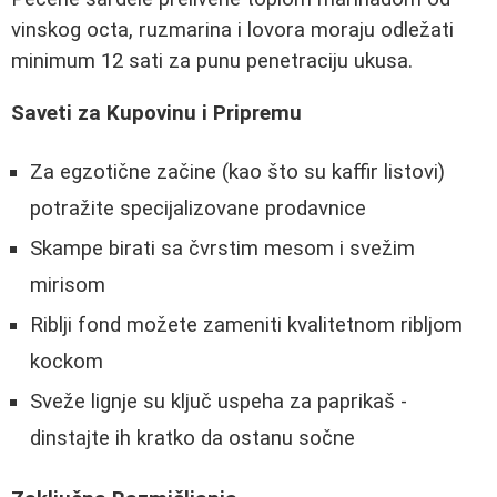
vinskog octa, ruzmarina i lovora moraju odležati
minimum 12 sati za punu penetraciju ukusa.
Saveti za Kupovinu i Pripremu
Za egzotične začine (kao što su kaffir listovi)
potražite specijalizovane prodavnice
Skampe birati sa čvrstim mesom i svežim
mirisom
Riblji fond možete zameniti kvalitetnom ribljom
kockom
Sveže lignje su ključ uspeha za paprikaš -
dinstajte ih kratko da ostanu sočne