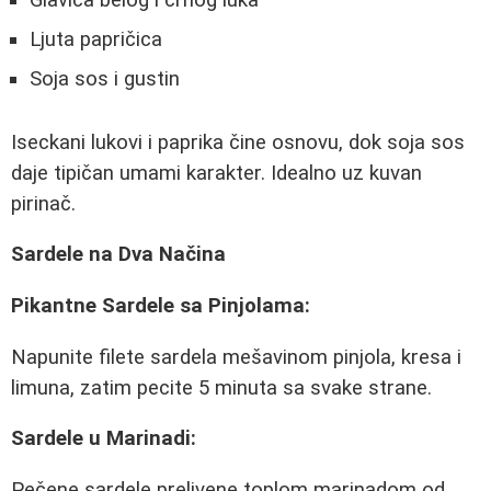
Glavica belog i crnog luka
Ljuta papričica
Soja sos i gustin
Iseckani lukovi i paprika čine osnovu, dok soja sos
daje tipičan umami karakter. Idealno uz kuvan
pirinač.
Sardele na Dva Načina
Pikantne Sardele sa Pinjolama:
Napunite filete sardela mešavinom pinjola, kresa i
limuna, zatim pecite 5 minuta sa svake strane.
Sardele u Marinadi:
Pečene sardele prelivene toplom marinadom od