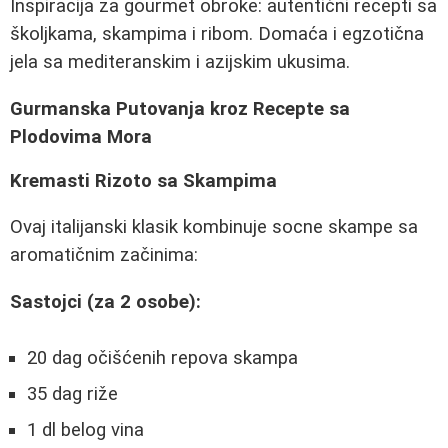
Inspiracija za gourmet obroke: autentični recepti sa
školjkama, skampima i ribom. Domaća i egzotična
jela sa mediteranskim i azijskim ukusima.
Gurmanska Putovanja kroz Recepte sa
Plodovima Mora
Kremasti Rizoto sa Skampima
Ovaj italijanski klasik kombinuje socne skampe sa
aromatičnim začinima:
Sastojci (za 2 osobe):
20 dag očišćenih repova skampa
35 dag riže
1 dl belog vina