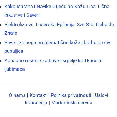
Kako Ishrana i Navike Utječu na Kožu Lica: Lična
Iskustva i Saveti
Elektroliza vs. Laserska Epilacija: Sve Što Treba da
Znate
Saveti za negu problematične kože i borbu protiv
bubuljica
Konačno rešenje za buve i krpelje kod kućnih
ljubimaca
O nama
|
Kontakt
|
Politika privatnosti
|
Uslovi
korišćenja
|
Marketinški servisi