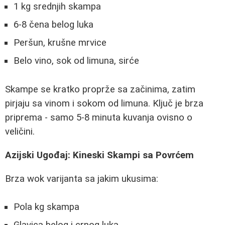
1 kg srednjih skampa
6-8 čena belog luka
Peršun, krušne mrvice
Belo vino, sok od limuna, sirće
Skampe se kratko proprže sa začinima, zatim
pirjaju sa vinom i sokom od limuna. Ključ je brza
priprema - samo 5-8 minuta kuvanja ovisno o
veličini.
Azijski Ugođaj: Kineski Skampi sa Povrćem
Brza wok varijanta sa jakim ukusima:
Pola kg skampa