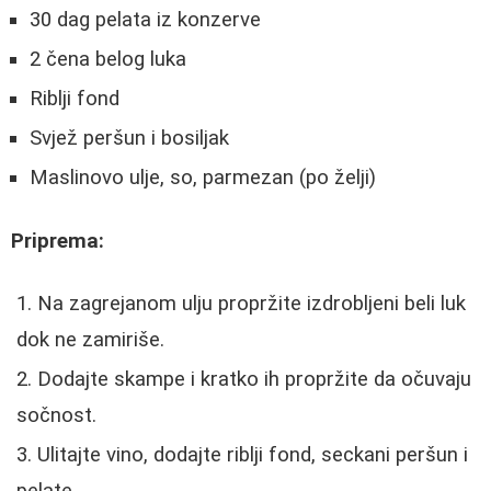
30 dag pelata iz konzerve
2 čena belog luka
Riblji fond
Svjež peršun i bosiljak
Maslinovo ulje, so, parmezan (po želji)
Priprema:
Na zagrejanom ulju propržite izdrobljeni beli luk
dok ne zamiriše.
Dodajte skampe i kratko ih propržite da očuvaju
sočnost.
Ulitajte vino, dodajte riblji fond, seckani peršun i
pelate.