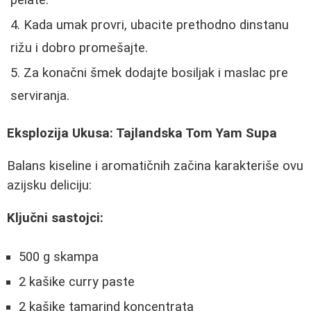
Kada umak provri, ubacite prethodno dinstanu
rižu i dobro promešajte.
Za konačni šmek dodajte bosiljak i maslac pre
serviranja.
Eksplozija Ukusa: Tajlandska Tom Yam Supa
Balans kiseline i aromatičnih začina karakteriše ovu
azijsku deliciju:
Ključni sastojci:
500 g skampa
2 kašike curry paste
2 kašike tamarind koncentrata