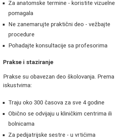
Za anatomske termine - koristite vizuelne
pomagala
Ne zanemarujte praktični deo - vežbajte
procedure
Pohadajte konsultacije sa profesorima
Prakse i staziranje
Prakse su obavezan deo školovanja. Prema
iskustvima:
Traju oko 300 časova za sve 4 godine
Obično se odvijaju u kliničkim centrima ili
bolnicama
Za pedijatrijske sestre - u vrtićima