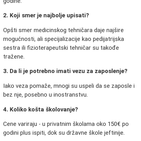
godine.
2. Koji smer je najbolje upisati?
Opšti smer medicinskog tehničara daje najšire
mogućnosti, ali specijalizacije kao pedijatrijska
sestra ili fizioterapeutski tehničar su takođe
tražene.
3. Da li je potrebno imati vezu za zaposlenje?
Iako veza pomaže, mnogi su uspeli da se zaposle i
bez nje, posebno u inostranstvu.
4. Koliko košta školovanje?
Cene variraju - u privatnim školama oko 150€ po
godini plus ispiti, dok su državne škole jeftinije.