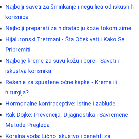
Najbolji saveti za šminkanje i negu lica od iskusnih
korisnica
Najbolji preparati za hidrataciju kože tokom zime
Hijaluronski Tretmani - Šta Očekivati i Kako Se
Pripremiti
Najbolje kreme za suvu kožu i bore - Saveti i
iskustva korisnika
Rešenje za spuštene očne kapke - Krema ili
hirurgija?
Hormonalne kontraceptive: Istine i zablude
Rak Dojke: Prevencija, Dijagnostika i Savremene
Metode Pregleda
Koralna voda: Lično iskustvo i benefiti za