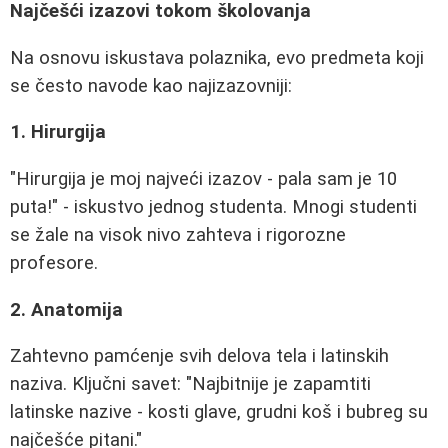
Najčešći izazovi tokom školovanja
Na osnovu iskustava polaznika, evo predmeta koji
se često navode kao najizazovniji:
1. Hirurgija
"Hirurgija je moj najveći izazov - pala sam je 10
puta!" - iskustvo jednog studenta. Mnogi studenti
se žale na visok nivo zahteva i rigorozne
profesore.
2. Anatomija
Zahtevno pamćenje svih delova tela i latinskih
naziva. Ključni savet: "Najbitnije je zapamtiti
latinske nazive - kosti glave, grudni koš i bubreg su
najčešće pitani."