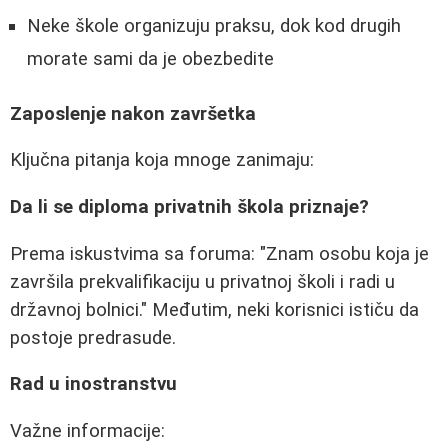
Neke škole organizuju praksu, dok kod drugih
morate sami da je obezbedite
Zaposlenje nakon završetka
Ključna pitanja koja mnoge zanimaju:
Da li se diploma privatnih škola priznaje?
Prema iskustvima sa foruma: "Znam osobu koja je
završila prekvalifikaciju u privatnoj školi i radi u
državnoj bolnici." Međutim, neki korisnici ističu da
postoje predrasude.
Rad u inostranstvu
Važne informacije: