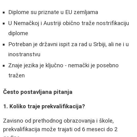
Diplome su priznate u EU zemljama
U Nemačkoj i Austriji obično traže nostrifikaciju
diplome
Potreban je državni ispit za rad u Srbiji, ali ne i u
inostranstvu
Znaje jezika je ključno - nemački je posebno
tražen
Često postavljana pitanja
1. Koliko traje prekvalifikacija?
Zavisno od prethodnog obrazovanja i škole,
prekvalifikacija može trajati od 6 meseci do 2