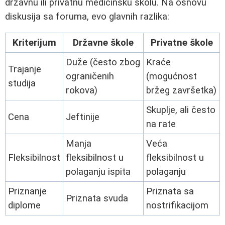
državnu ili privatnu medicinsku školu. Na osnovu
diskusija sa foruma, evo glavnih razlika:
Kriterijum
Državne škole
Privatne škole
Duže (često zbog
Kraće
Trajanje
ograničenih
(mogućnost
studija
rokova)
bržeg završetka)
Skuplje, ali često
Cena
Jeftinije
na rate
Manja
Veća
Fleksibilnost
fleksibilnost u
fleksibilnost u
polaganju ispita
polaganju
Priznanje
Priznata sa
Priznata svuda
diplome
nostrifikacijom