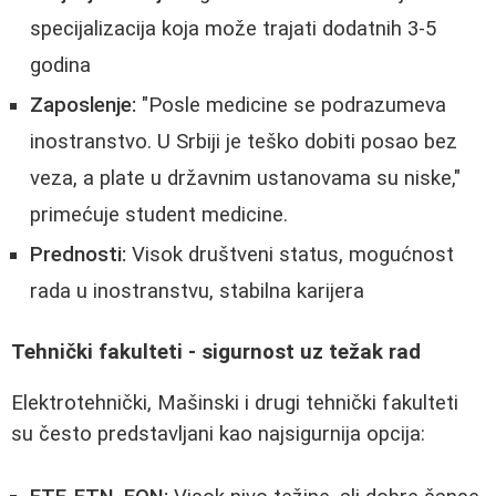
specijalizacija koja može trajati dodatnih 3-5
godina
Zaposlenje:
"Posle medicine se podrazumeva
inostranstvo. U Srbiji je teško dobiti posao bez
veza, a plate u državnim ustanovama su niske,"
primećuje student medicine.
Prednosti:
Visok društveni status, mogućnost
rada u inostranstvu, stabilna karijera
Tehnički fakulteti - sigurnost uz težak rad
Elektrotehnički, Mašinski i drugi tehnički fakulteti
su često predstavljani kao najsigurnija opcija: