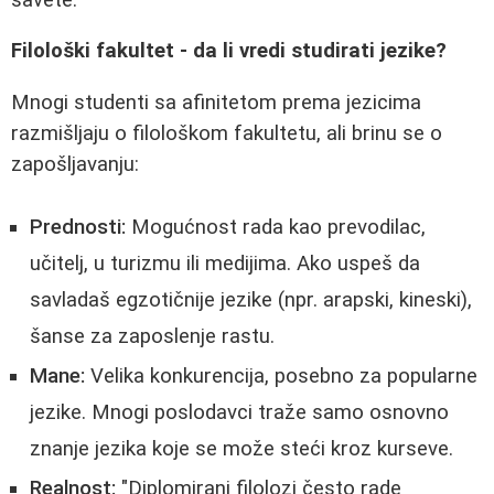
Filološki fakultet - da li vredi studirati jezike?
Mnogi studenti sa afinitetom prema jezicima
razmišljaju o filološkom fakultetu, ali brinu se o
zapošljavanju:
Prednosti:
Mogućnost rada kao prevodilac,
učitelj, u turizmu ili medijima. Ako uspeš da
savladaš egzotičnije jezike (npr. arapski, kineski),
šanse za zaposlenje rastu.
Mane:
Velika konkurencija, posebno za popularne
jezike. Mnogi poslodavci traže samo osnovno
znanje jezika koje se može steći kroz kurseve.
Realnost:
"Diplomirani filolozi često rade