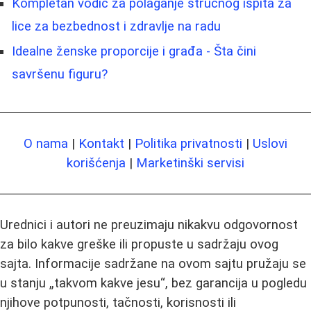
Kompletan vodič za polaganje stručnog ispita za
lice za bezbednost i zdravlje na radu
Idealne ženske proporcije i građa - Šta čini
savršenu figuru?
O nama
|
Kontakt
|
Politika privatnosti
|
Uslovi
korišćenja
|
Marketinški servisi
Urednici i autori ne preuzimaju nikakvu odgovornost
za bilo kakve greške ili propuste u sadržaju ovog
sajta. Informacije sadržane na ovom sajtu pružaju se
u stanju „takvom kakve jesu“, bez garancija u pogledu
njihove potpunosti, tačnosti, korisnosti ili