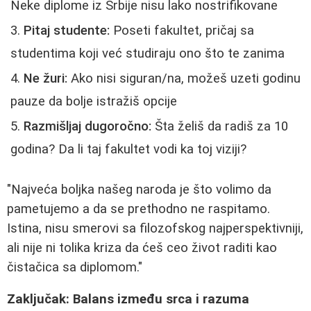
Neke diplome iz Srbije nisu lako nostrifikovane
Pitaj studente:
Poseti fakultet, pričaj sa
studentima koji već studiraju ono što te zanima
Ne žuri:
Ako nisi siguran/na, možeš uzeti godinu
pauze da bolje istražiš opcije
Razmišljaj dugoročno:
Šta želiš da radiš za 10
godina? Da li taj fakultet vodi ka toj viziji?
"Najveća boljka našeg naroda je što volimo da
pametujemo a da se prethodno ne raspitamo.
Istina, nisu smerovi sa filozofskog najperspektivniji,
ali nije ni tolika kriza da ćeš ceo život raditi kao
čistačica sa diplomom."
Zaključak: Balans između srca i razuma