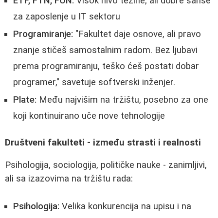
ETF, FTN, FON:
Visok nivo težine, ali dobre šanse
za zaposlenje u IT sektoru
Programiranje:
"Fakultet daje osnove, ali pravo
znanje stičeš samostalnim radom. Bez ljubavi
prema programiranju, teško ćeš postati dobar
programer," savetuje softverski inženjer.
Plate:
Među najvišim na tržištu, posebno za one
koji kontinuirano uče nove tehnologije
Društveni fakulteti - između strasti i realnosti
Psihologija, sociologija, političke nauke - zanimljivi,
ali sa izazovima na tržištu rada:
Psihologija:
Velika konkurencija na upisu i na