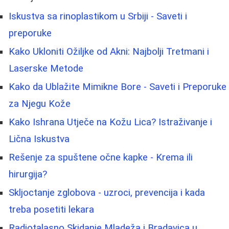
Iskustva sa rinoplastikom u Srbiji - Saveti i
preporuke
Kako Ukloniti Ožiljke od Akni: Najbolji Tretmani i
Laserske Metode
Kako da Ublažite Mimikne Bore - Saveti i Preporuke
za Njegu Kože
Kako Ishrana Utječe na Kožu Lica? Istraživanje i
Lična Iskustva
Rešenje za spuštene očne kapke - Krema ili
hirurgija?
Skljoctanje zglobova - uzroci, prevencija i kada
treba posetiti lekara
Radiotalasno Skidanje Mladeža i Bradavica u