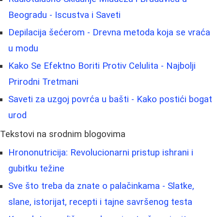
Beogradu - Iscustva i Saveti
Depilacija šećerom - Drevna metoda koja se vraća
u modu
Kako Se Efektno Boriti Protiv Celulita - Najbolji
Prirodni Tretmani
Saveti za uzgoj povrća u bašti - Kako postići bogat
urod
Tekstovi na srodnim blogovima
Hrononutricija: Revolucionarni pristup ishrani i
gubitku težine
Sve što treba da znate o palačinkama - Slatke,
slane, istorijat, recepti i tajne savršenog testa