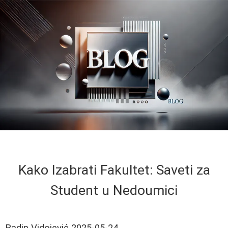
Kako Izabrati Fakultet: Saveti za
Student u Nedoumici
Radin Vidojević
2025-05-24