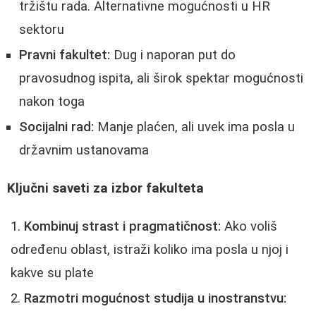
tržištu rada. Alternativne mogućnosti u HR
sektoru
Pravni fakultet:
Dug i naporan put do
pravosudnog ispita, ali širok spektar mogućnosti
nakon toga
Socijalni rad:
Manje plaćen, ali uvek ima posla u
državnim ustanovama
Ključni saveti za izbor fakulteta
Kombinuj strast i pragmatičnost:
Ako voliš
određenu oblast, istraži koliko ima posla u njoj i
kakve su plate
Razmotri mogućnost studija u inostranstvu: