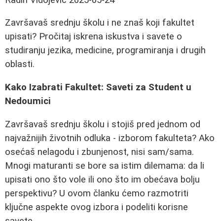
Završavaš srednju školu i ne znaš koji fakultet
upisati? Pročitaj iskrena iskustva i savete o
studiranju jezika, medicine, programiranja i drugih
oblasti.
Kako Izabrati Fakultet: Saveti za Student u
Nedoumici
Završavaš srednju školu i stojiš pred jednom od
najvažnijih životnih odluka - izborom fakulteta? Ako
osećaš nelagodu i zbunjenost, nisi sam/sama.
Mnogi maturanti se bore sa istim dilemama: da li
upisati ono što vole ili ono što im obećava bolju
perspektivu? U ovom članku ćemo razmotriti
ključne aspekte ovog izbora i podeliti korisne
savete.