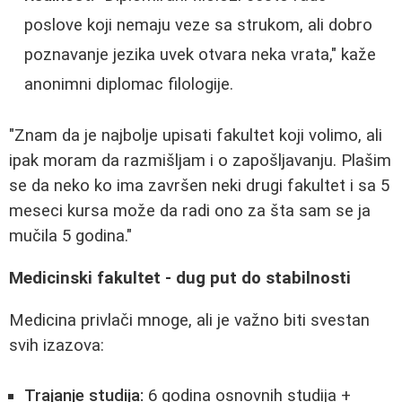
poslove koji nemaju veze sa strukom, ali dobro
poznavanje jezika uvek otvara neka vrata," kaže
anonimni diplomac filologije.
"Znam da je najbolje upisati fakultet koji volimo, ali
ipak moram da razmišljam i o zapošljavanju. Plašim
se da neko ko ima završen neki drugi fakultet i sa 5
meseci kursa može da radi ono za šta sam se ja
mučila 5 godina."
Medicinski fakultet - dug put do stabilnosti
Medicina privlači mnoge, ali je važno biti svestan
svih izazova:
Trajanje studija:
6 godina osnovnih studija +