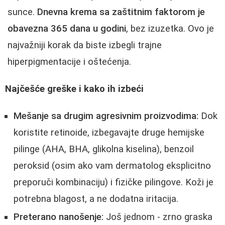
sunce.
Dnevna krema sa zaštitnim faktorom je
obavezna 365 dana u godini
, bez izuzetka. Ovo je
najvažniji korak da biste izbegli trajne
hiperpigmentacije i oštećenja.
Najčešće greške i kako ih izbeći
Mešanje sa drugim agresivnim proizvodima:
Dok
koristite retinoide, izbegavajte druge hemijske
pilinge (AHA, BHA, glikolna kiselina), benzoil
peroksid (osim ako vam dermatolog eksplicitno
preporuči kombinaciju) i fizičke pilingove. Koži je
potrebna blagost, a ne dodatna iritacija.
Preterano nanošenje:
Još jednom - zrno graska