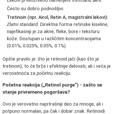
Lekovi prvenstveno namenjeni tretmanu akni.
Često su dobro podnošljivi.
Tretinoin (npr. Airol, Retin A, magistralni lekovi):
Zlatni standard
. Direktna forma retinske kiseline,
najefikasniji je za akne, fleke, bore i teksturu
kože. Dostupan u različitim koncentracijama
(0.01%, 0.025%, 0.05%, 0.1%).
Opšte pravilo je: što je retinoid jači (kao što je
tretinoin), to će brže i efektnije delovati, ali i veća je
verovatnoća za
početnu reakciju
.
Početna reakcija („Retinol purge“) - zašto se
stanje privremeno pogoršava?
Ovo je verovatno najstrašniji deo za mnoge, ali i
potpuno normalan, pa čak i dobar znak. Retinoidi