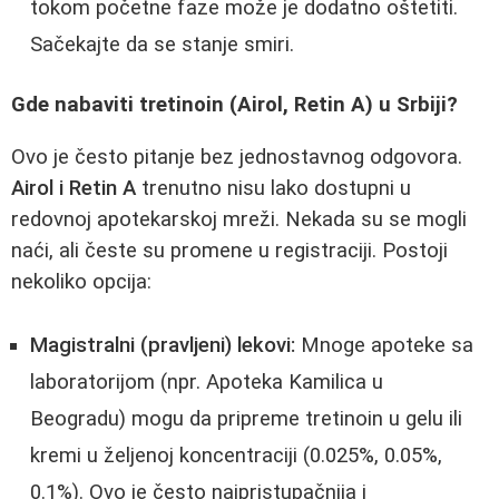
tokom početne faze može je dodatno oštetiti.
Sačekajte da se stanje smiri.
Gde nabaviti tretinoin (Airol, Retin A) u Srbiji?
Ovo je često pitanje bez jednostavnog odgovora.
Airol i Retin A
trenutno nisu lako dostupni u
redovnoj apotekarskoj mreži. Nekada su se mogli
naći, ali česte su promene u registraciji. Postoji
nekoliko opcija:
Magistralni (pravljeni) lekovi:
Mnoge apoteke sa
laboratorijom (npr. Apoteka Kamilica u
Beogradu) mogu da pripreme tretinoin u gelu ili
kremi u željenoj koncentraciji (0.025%, 0.05%,
0.1%). Ovo je često najpristupačnija i