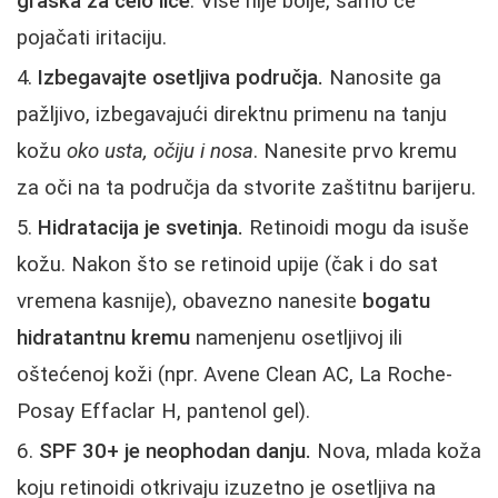
graska za celo lice
. Više nije bolje, samo će
pojačati iritaciju.
Izbegavajte osetljiva područja.
Nanosite ga
pažljivo, izbegavajući direktnu primenu na tanju
kožu
oko usta, očiju i nosa
. Nanesite prvo kremu
za oči na ta područja da stvorite zaštitnu barijeru.
Hidratacija je svetinja.
Retinoidi mogu da isuše
kožu. Nakon što se retinoid upije (čak i do sat
vremena kasnije), obavezno nanesite
bogatu
hidratantnu kremu
namenjenu osetljivoj ili
oštećenoj koži (npr. Avene Clean AC, La Roche-
Posay Effaclar H, pantenol gel).
SPF 30+ je neophodan danju.
Nova, mlada koža
koju retinoidi otkrivaju izuzetno je osetljiva na