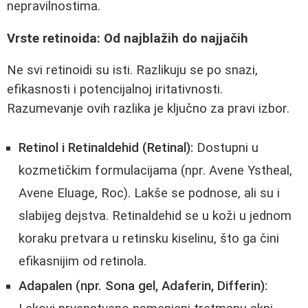
nepravilnostima.
Vrste retinoida: Od najblažih do najjačih
Ne svi retinoidi su isti. Razlikuju se po snazi,
efikasnosti i potencijalnoj iritativnosti.
Razumevanje ovih razlika je ključno za pravi izbor.
Retinol i Retinaldehid (Retinal):
Dostupni u
kozmetičkim formulacijama (npr. Avene Ystheal,
Avene Eluage, Roc). Lakše se podnose, ali su i
slabijeg dejstva. Retinaldehid se u koži u jednom
koraku pretvara u retinsku kiselinu, što ga čini
efikasnijim od retinola.
Adapalen (npr. Sona gel, Adaferin, Differin):