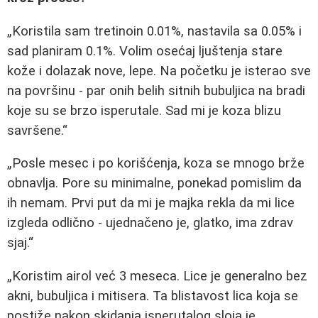
„Koristila sam tretinoin 0.01%, nastavila sa 0.05% i
sad planiram 0.1%. Volim osećaj ljuštenja stare
kože i dolazak nove, lepe. Na početku je isterao sve
na površinu - par onih belih sitnih bubuljica na bradi
koje su se brzo isperutale. Sad mi je koza blizu
savršene.“
„Posle mesec i po korišćenja, koza se mnogo brže
obnavlja. Pore su minimalne, ponekad pomislim da
ih nemam. Prvi put da mi je majka rekla da mi lice
izgleda odlično - ujednačeno je, glatko, ima zdrav
sjaj.“
„Koristim airol već 3 meseca. Lice je generalno bez
akni, bubuljica i mitisera. Ta blistavost lica koja se
postiže nakon skidanja isperutalog sloja je