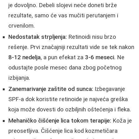
je dovoljno. Debeli slojevi neće doneti brže
rezultate, samo će vas mučiti perutanjem i
crvenilom.
Nedostatak strpljenja:
Retinoidi nisu brzo
rešenje. Prvi značajniji rezultati vide se tek nakon
8-12 nedelja
, a pun efekat za
3-6 meseci
. Ne
odustajte posle mesec dana zbog početnog
izbijanja.
Zanemarivanje zaštite od sunca:
Izbegavanje
SPF-a dok koristite retinoide je najveća greška
koja može dovesti do ozbiljnih oštećenja i fleka.
Mehaničko čišćenje lica tokom terapije:
Koža je
preosetljiva. Čišćenje lica kod kozmetičara