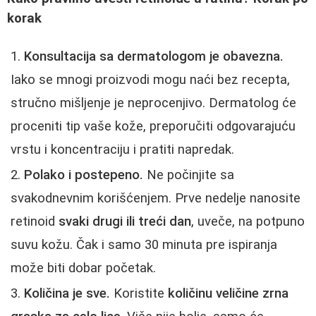
korak
Konsultacija sa dermatologom je obavezna.
Iako se mnogi proizvodi mogu naći bez recepta,
stručno mišljenje je neprocenjivo. Dermatolog će
proceniti tip vaše kože, preporučiti odgovarajuću
vrstu i koncentraciju i pratiti napredak.
Polako i postepeno.
Ne počinjite sa
svakodnevnim korišćenjem. Prve nedelje nanosite
retinoid
svaki drugi ili treći dan
, uveče, na potpuno
suvu kožu. Čak i samo 30 minuta pre ispiranja
može biti dobar početak.
Količina je sve.
Koristite
količinu veličine zrna