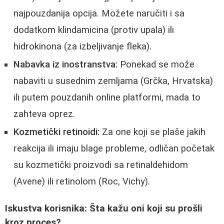
najpouzdanija opcija. Možete naručiti i sa
dodatkom klindamicina (protiv upala) ili
hidrokinona (za izbeljivanje fleka).
Nabavka iz inostranstva:
Ponekad se može
nabaviti u susednim zemljama (Grčka, Hrvatska)
ili putem pouzdanih online platformi, mada to
zahteva oprez.
Kozmetički retinoidi:
Za one koji se plaše jakih
reakcija ili imaju blage probleme, odličan početak
su kozmetički proizvodi sa retinaldehidom
(Avene) ili retinolom (Roc, Vichy).
Iskustva korisnika: Šta kažu oni koji su prošli
kroz proces?