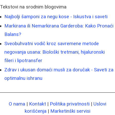
Tekstovi na srodnim blogovima
Najbolji šamponi za negu kose - Iskustva i saveti
Markirana ili Nemarkirana Garderoba: Kako Pronaći
Balans?
Sveobuhvatni vodič kroz savremene metode
negovanja usana: Biološki tretmani, hijaluronski
fileri i lipotransfer
Zdrav i ukusan domaći musli za doručak - Saveti za
optimalnu ishranu
O nama
|
Kontakt
|
Politika privatnosti
|
Uslovi
korišćenja
|
Marketinški servisi