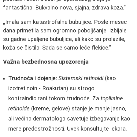
fantastična. Bukvalno nova, sjajna, zdrava koza.“
„Imala sam katastrofalne bubuljice. Posle mesec
dana primetila sam ogromno poboljšanje. Izbijale
su gadne upaljene bubuljice, ali kako su prolazile,
koža se čistila. Sada se samo leče flekice.“
Važna bezbednosna upozorenja
Trudnoća i dojenje:
Sistemski retinoidi
(kao
izotretinoin - Roakutan) su strogo
kontraindicirani tokom trudnoće. Za
topikalne
retinoide
(kreme, gelove) stanje je manje jasno,
ali većina dermatologa savetuje izbegavanje kao
mere predostrožnosti. Uvek konsultujte lekara.