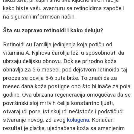
kako biste vašu avanturu sa retinoidima započeli
na siguran i informisan način.
Šta su zapravo retinoidi i kako deluju?
Retinoidi su familija jedinjenja koja potiču od
vitamina A. Njihova čarolija leži u sposobnosti da
ubrzaju ćelijsku obnovu. Dok se prirodno koža
obnavlja za 5-6 meseci, pod dejstvom retinoida taj
proces se odvija 5-6 puta brže. To znači da za
mesec dana koža postigne ono što bi inače za pola
godine. Ova ubrzana regeneracija omogućava da se
površinski sloj mrtvih ćelija konstantno ljušti,
otvarajući pore, istiskujući nečistoće i podstičući
stvaranje novog, zdravog
kolagena
. Konačan
rezultat je glatka, ujednačena koža sa smanjenim