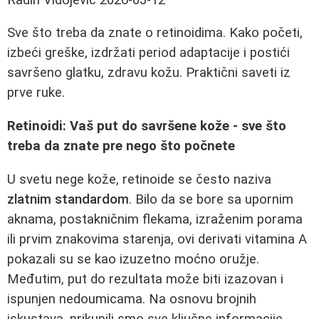
Sve što treba da znate o retinoidima. Kako početi,
izbeći greške, izdržati period adaptacije i postići
savršeno glatku, zdravu kožu. Praktični saveti iz
prve ruke.
Retinoidi: Vaš put do savršene kože - sve što
treba da znate pre nego što počnete
U svetu nege kože, retinoide se često naziva
zlatnim standardom
. Bilo da se bore sa upornim
aknama, postakničnim flekama, izraženim porama
ili prvim znakovima starenja, ovi derivati vitamina A
pokazali su se kao izuzetno moćno oružje.
Međutim, put do rezultata može biti izazovan i
ispunjen nedoumicama. Na osnovu brojnih
iskustava, prikupili smo sve ključne informacije