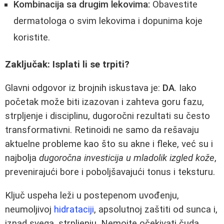
Kombinacija sa drugim lekovima:
Obavestite
dermatologa o svim lekovima i dopunima koje
koristite.
Zaključak: Isplati li se trpiti?
Glavni odgovor iz brojnih iskustava je:
DA
. Iako
početak može biti izazovan i zahteva goru fazu,
strpljenje i disciplinu, dugoročni rezultati su često
transformativni. Retinoidi ne samo da rešavaju
aktuelne probleme kao što su akne i fleke, već su i
najbolja
dugoročna investicija u mladolik izgled kože
,
prevenirajući bore i poboljšavajući tonus i teksturu.
Ključ uspeha leži u postepenom uvođenju,
neumoljivoj
hidrataciji
, apsolutnoj zaštiti od sunca i,
iznad svega, strpljenju. Nemojte očekivati čuda