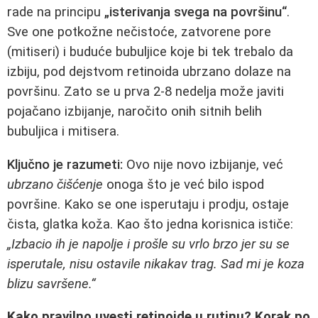
rade na principu
„isterivanja svega na površinu“
.
Sve one potkožne nečistoće, zatvorene pore
(mitiseri) i buduće bubuljice koje bi tek trebalo da
izbiju, pod dejstvom retinoida ubrzano dolaze na
površinu. Zato se u prva 2-8 nedelja može javiti
pojačano izbijanje, naročito onih sitnih belih
bubuljica i mitisera.
Ključno je razumeti:
Ovo nije novo izbijanje, već
ubrzano čišćenje
onoga što je već bilo ispod
površine. Kako se one isperutaju i prodju, ostaje
čista, glatka koža. Kao što jedna korisnica ističe:
„Izbacio ih je napolje i prošle su vrlo brzo jer su se
isperutale, nisu ostavile nikakav trag. Sad mi je koza
blizu savršene.“
Kako pravilno uvesti retinoide u rutinu? Korak po