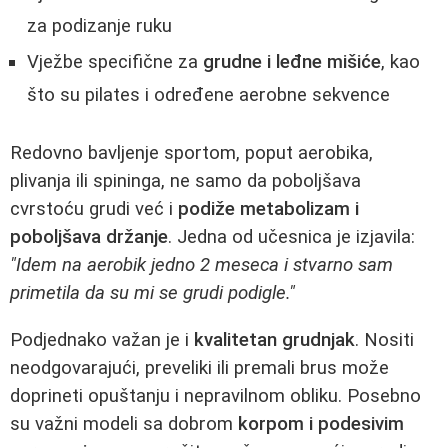
za podizanje ruku
Vježbe specifične za
grudne i leđne mišiće
, kao
što su pilates i određene aerobne sekvence
Redovno bavljenje sportom, poput aerobika,
plivanja ili spininga, ne samo da poboljšava
cvrstoću grudi već i
podiže metabolizam i
poboljšava držanje
. Jedna od učesnica je izjavila:
"Idem na aerobik jedno 2 meseca i stvarno sam
primetila da su mi se grudi podigle."
Podjednako važan je i
kvalitetan grudnjak
. Nositi
neodgovarajući, preveliki ili premali brus može
doprineti opuštanju i nepravilnom obliku. Posebno
su važni modeli sa dobrom
korpom i podesivim