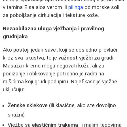
vitamina E sa aloa verom ili
pilinga
od morske soli
za poboljšanje cirkulacije i teksture kože.
Nezaobilazna uloga vježbanja i pravilnog
grudnjaka
Ako postoji jedan savet koji se dosledno provlači
kroz sva iskustva, to je
važnost vježbi za grudi
.
Masaža i kreme mogu negovati kožu, ali za
podizanje i oblikovanje potrebno je raditi na
mišićima koji grudi podupiru. Najefikasnije vježbe
uključuju:
Ženske sklekove
(ili klasične, ako ste dovoljno
snažni)
Vježbe sa
elastičnim trakama
ili malim tegovima