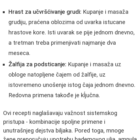
Hrast za učvršćivanje grudi:
Kupanje i masaža
grudiju, praćena oblozima od uvarka istucane
hrastove kore. Isti uvarak se pije jednom dnevno,
a tretman treba primenjivati najmanje dva
meseca.
Žalfija za podsticanje:
Kupanje i masaža uz
obloge natopljene čajem od žalfije, uz
istovremeno unošenje istog čaja jednom dnevno.
Redovna primena takođe je kĺjučna.
Ovi recepti naglašavaju važnost sistemskog
pristupa - kombinacije spoljne primene i
unutrašnjeg dejstva biljaka. Pored toga, mnoge
žene preporučuju upotrebu bademovog ulja, ampula