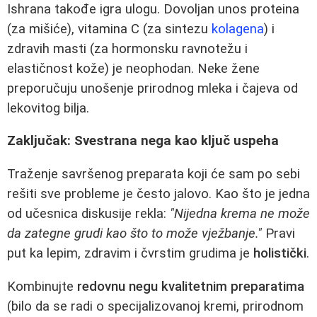
Ishrana takođe igra ulogu. Dovoljan unos proteina
(za mišiće), vitamina C (za sintezu
kolagena
) i
zdravih masti (za hormonsku ravnotežu i
elastičnost kože) je neophodan. Neke žene
preporučuju unošenje prirodnog mleka i čajeva od
lekovitog bilja.
Zaključak: Svestrana nega kao ključ uspeha
Traženje savršenog preparata koji će sam po sebi
rešiti sve probleme je često jalovo. Kao što je jedna
od učesnica diskusije rekla:
"Nijedna krema ne može
da zategne grudi kao što to može vježbanje."
Pravi
put ka lepim, zdravim i čvrstim grudima je
holistički
.
Kombinujte
redovnu negu kvalitetnim preparatima
(bilo da se radi o specijalizovanoj kremi, prirodnom