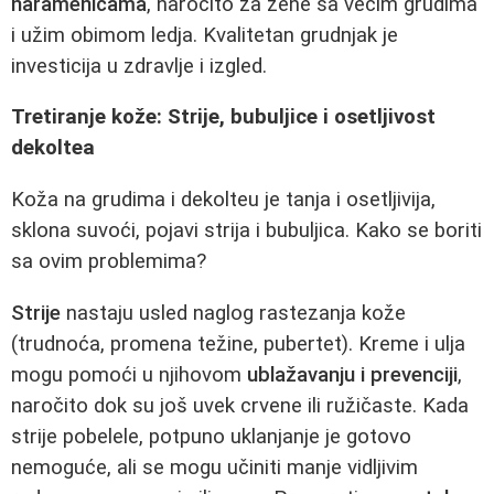
naramenicama
, naročito za žene sa većim grudima
i užim obimom ledja. Kvalitetan grudnjak je
investicija u zdravlje i izgled.
Tretiranje kože: Strije, bubuljice i osetljivost
dekoltea
Koža na grudima i dekolteu je tanja i osetljivija,
sklona suvoći, pojavi strija i bubuljica. Kako se boriti
sa ovim problemima?
Strije
nastaju usled naglog rastezanja kože
(trudnoća, promena težine, pubertet). Kreme i ulja
mogu pomoći u njihovom
ublažavanju i prevenciji
,
naročito dok su još uvek crvene ili ružičaste. Kada
strije pobelele, potpuno uklanjanje je gotovo
nemoguće, ali se mogu učiniti manje vidljivim