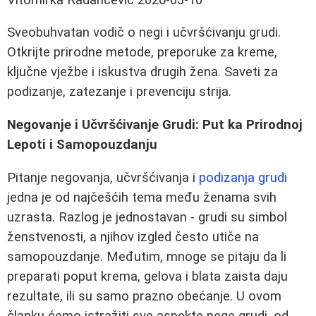
Sveobuhvatan vodič o negi i učvršćivanju grudi.
Otkrijte prirodne metode, preporuke za kreme,
ključne vježbe i iskustva drugih žena. Saveti za
podizanje, zatezanje i prevenciju strija.
Negovanje i Učvršćivanje Grudi: Put ka Prirodnoj
Lepoti i Samopouzdanju
Pitanje negovanja, učvršćivanja i
podizanja grudi
jedna je od najčešćih tema među ženama svih
uzrasta. Razlog je jednostavan - grudi su simbol
ženstvenosti, a njihov izgled često utiče na
samopouzdanje. Međutim, mnoge se pitaju da li
preparati poput krema, gelova i blata zaista daju
rezultate, ili su samo prazno obećanje. U ovom
članku ćemo istražiti sve aspekte nege grudi, od