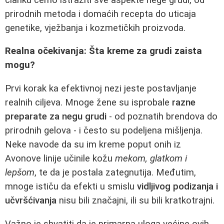
prirodnih metoda i domaćih recepta do uticaja
genetike, vježbanja i kozmetičkih proizvoda.
Realna očekivanja: Šta kreme za grudi zaista
mogu?
Prvi korak ka efektivnoj nezi jeste postavljanje
realnih ciljeva. Mnoge žene su isprobale
razne
preparate za negu grudi
- od poznatih brendova do
prirodnih gelova - i često su podeljena mišljenja.
Neke navode da su im kreme poput onih iz
Avonove linije učinile kožu
mekom, glatkom i
lepšom
, te da je postala zategnutija. Međutim,
mnoge ističu da efekti u smislu
vidljivog podizanja i
učvršćivanja
nisu bili značajni, ili su bili kratkotrajni.
Važno je shvatiti da je primarna uloga većine ovih