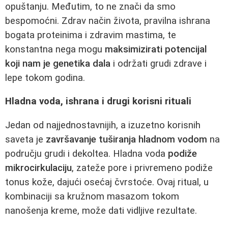
opuštanju. Međutim, to ne znači da smo
bespomoćni. Zdrav način života, pravilna ishrana
bogata proteinima i zdravim mastima, te
konstantna nega mogu
maksimizirati potencijal
koji nam je genetika dala
i održati grudi zdrave i
lepe tokom godina.
Hladna voda, ishrana i drugi korisni rituali
Jedan od najjednostavnijih, a izuzetno korisnih
saveta je
završavanje tuširanja hladnom vodom
na
području grudi i dekoltea. Hladna voda
podiže
mikrocirkulaciju
, zateže pore i privremeno podiže
tonus kože, dajući osećaj čvrstoće. Ovaj ritual, u
kombinaciji sa kružnom masazom tokom
nanošenja kreme, može dati vidljive rezultate.