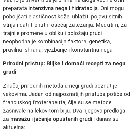
preparata
intenzivna nega i hidratacija
. Oni mogu
poboljšati elastičnost kože, ublažiti pojavu sitnih
strija i dati trenutni osećaj zatezanja. Međutim, za
trajnije promene u obliku i položaju grudi
neophodna je kombinacija faktora: genetika,
pravilna ishrana, vježbanje i konstantna nega.
Prirodni pristup: Biljke i domaći recepti za negu
grudi
Značaj prirodnih metoda u negi grudi poznat je
vekovima. Jedan od najpoznatijih pristupa potiče od
francuskog fitoterapeuta, čije su se metode
zasnivale na lekovitom bilju. Dva njegova predloga
za
masažu i jačanje opuštenih grudi
i danas su
aktuelna: