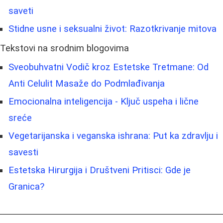
saveti
Stidne usne i seksualni život: Razotkrivanje mitova
Tekstovi na srodnim blogovima
Sveobuhvatni Vodič kroz Estetske Tretmane: Od
Anti Celulit Masaže do Podmlađivanja
Emocionalna inteligencija - Ključ uspeha i lične
sreće
Vegetarijanska i veganska ishrana: Put ka zdravlju i
savesti
Estetska Hirurgija i Društveni Pritisci: Gde je
Granica?