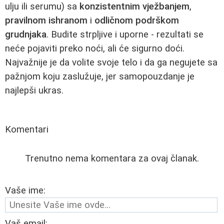
ulju ili serumu) sa
konzistentnim vježbanjem
,
pravilnom ishranom
i
odličnom podrškom
grudnjaka
. Budite strpljive i uporne - rezultati se
neće pojaviti preko noći, ali će sigurno doći.
Najvažnije je da volite svoje telo i da ga negujete sa
pažnjom koju zaslužuje, jer samopouzdanje je
najlepši ukras.
Komentari
Trenutno nema komentara za ovaj članak.
Vaše ime:
Vaš email: