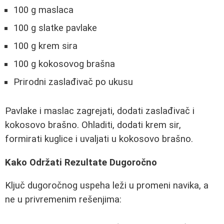
100 g maslaca
100 g slatke pavlake
100 g krem sira
100 g kokosovog brašna
Prirodni zaslađivač po ukusu
Pavlake i maslac zagrejati, dodati zaslađivač i
kokosovo brašno. Ohladiti, dodati krem sir,
formirati kuglice i uvaljati u kokosovo brašno.
Kako Održati Rezultate Dugoročno
Ključ dugoročnog uspeha leži u promeni navika, a
ne u privremenim rešenjima: