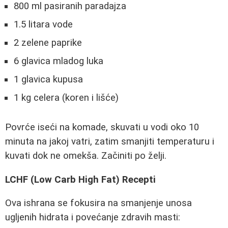
800 ml pasiranih paradajza
1.5 litara vode
2 zelene paprike
6 glavica mladog luka
1 glavica kupusa
1 kg celera (koren i lišće)
Povrće iseći na komade, skuvati u vodi oko 10
minuta na jakoj vatri, zatim smanjiti temperaturu i
kuvati dok ne omekša. Začiniti po želji.
LCHF (Low Carb High Fat) Recepti
Ova ishrana se fokusira na smanjenje unosa
ugljenih hidrata i povećanje zdravih masti: