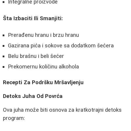
Integralne proizvode
Šta Izbaciti Ili Smanjiti:
Prerađenu hranu i brzu hranu
Gazirana pića i sokove sa dodatkom šećera
Belu brašnu i beli šećer
Prekomernu količinu alkohola
Recepti Za Podršku Mršavljenju
Detoks Juha Od Povrća
Ova juha može biti osnova za kratkotrajni detoks
program: