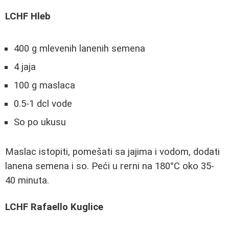
LCHF Hleb
400 g mlevenih lanenih semena
4 jaja
100 g maslaca
0.5-1 dcl vode
So po ukusu
Maslac istopiti, pomešati sa jajima i vodom, dodati
lanena semena i so. Peći u rerni na 180°C oko 35-
40 minuta.
LCHF Rafaello Kuglice