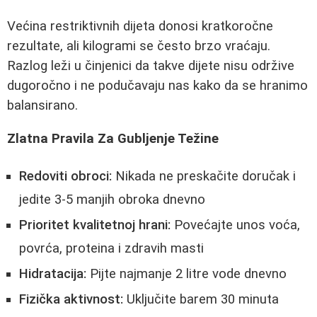
Većina restriktivnih dijeta donosi kratkoročne
rezultate, ali kilogrami se često brzo vraćaju.
Razlog leži u činjenici da takve dijete nisu održive
dugoročno i ne podučavaju nas kako da se hranimo
balansirano.
Zlatna Pravila Za Gubljenje Težine
Redoviti obroci:
Nikada ne preskačite doručak i
jedite 3-5 manjih obroka dnevno
Prioritet kvalitetnoj hrani:
Povećajte unos voća,
povrća, proteina i zdravih masti
Hidratacija:
Pijte najmanje 2 litre vode dnevno
Fizička aktivnost:
Uključite barem 30 minuta