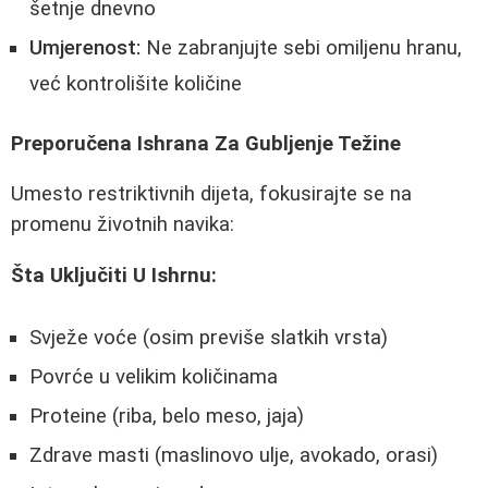
šetnje dnevno
Umjerenost:
Ne zabranjujte sebi omiljenu hranu,
već kontrolišite količine
Preporučena Ishrana Za Gubljenje Težine
Umesto restriktivnih dijeta, fokusirajte se na
promenu životnih navika:
Šta Uključiti U Ishrnu:
Svježe voće (osim previše slatkih vrsta)
Povrće u velikim količinama
Proteine (riba, belo meso, jaja)
Zdrave masti (maslinovo ulje, avokado, orasi)