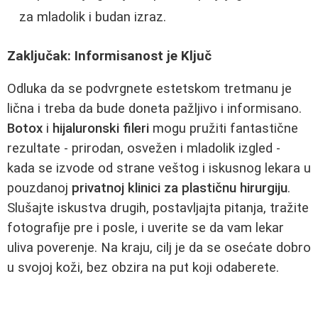
za mladolik i budan izraz.
Zaključak: Informisanost je Ključ
Odluka da se podvrgnete estetskom tretmanu je
lična i treba da bude doneta pažljivo i informisano.
Botox
i
hijaluronski fileri
mogu pružiti fantastične
rezultate - prirodan, osvežen i mladolik izgled -
kada se izvode od strane veštog i iskusnog lekara u
pouzdanoj
privatnoj klinici za plastičnu hirurgiju
.
Slušajte iskustva drugih, postavljajta pitanja, tražite
fotografije pre i posle, i uverite se da vam lekar
uliva poverenje. Na kraju, cilj je da se osećate dobro
u svojoj koži, bez obzira na put koji odaberete.