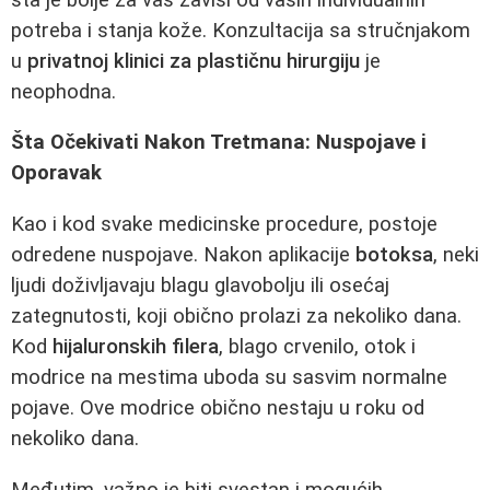
potreba i stanja kože. Konzultacija sa stručnjakom
u
privatnoj klinici za plastičnu hirurgiju
je
neophodna.
Šta Očekivati Nakon Tretmana: Nuspojave i
Oporavak
Kao i kod svake medicinske procedure, postoje
odredene nuspojave. Nakon aplikacije
botoksa
, neki
ljudi doživljavaju blagu glavobolju ili osećaj
zategnutosti, koji obično prolazi za nekoliko dana.
Kod
hijaluronskih filera
, blago crvenilo, otok i
modrice na mestima uboda su sasvim normalne
pojave. Ove modrice obično nestaju u roku od
nekoliko dana.
Međutim, važno je biti svestan i mogućih