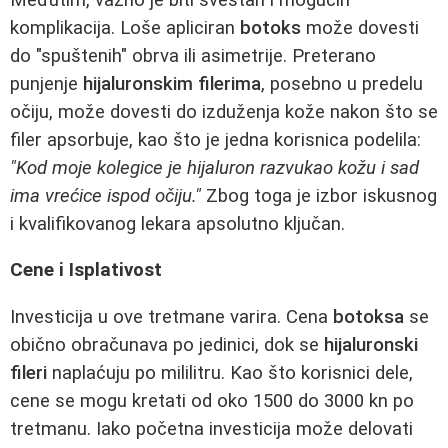
komplikacija. Loše apliciran
botoks
može dovesti
do "spuštenih" obrva ili asimetrije. Preterano
punjenje
hijaluronskim filerima
, posebno u predelu
očiju, može dovesti do izduženja kože nakon što se
filer apsorbuje, kao što je jedna korisnica podelila:
"Kod moje kolegice je hijaluron razvukao kožu i sad
ima vrećice ispod očiju."
Zbog toga je izbor iskusnog
i kvalifikovanog lekara apsolutno ključan.
Cene i Isplativost
Investicija u ove tretmane varira. Cena
botoksa
se
obično obračunava po jedinici, dok se
hijaluronski
fileri
naplaćuju po mililitru. Kao što korisnici dele,
cene se mogu kretati od oko 1500 do 3000 kn po
tretmanu. Iako početna investicija može delovati