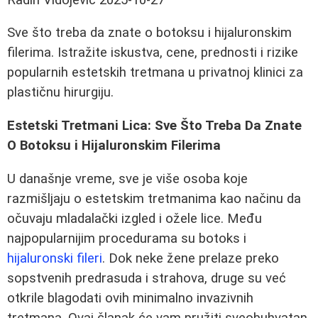
Sve što treba da znate o botoksu i hijaluronskim
filerima. Istražite iskustva, cene, prednosti i rizike
popularnih estetskih tretmana u privatnoj klinici za
plastičnu hirurgiju.
Estetski Tretmani Lica: Sve Što Treba Da Znate
O Botoksu i Hijaluronskim Filerima
U današnje vreme, sve je više osoba koje
razmišljaju o estetskim tretmanima kao načinu da
očuvaju mladalački izgled i ožele lice. Među
najpopularnijim procedurama su botoks i
hijaluronski fileri
. Dok neke žene prelaze preko
sopstvenih predrasuda i strahova, druge su već
otkrile blagodati ovih minimalno invazivnih
tretmana. Ovaj članak će vam pružiti sveobuhvatan