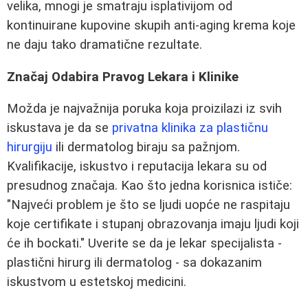
velika, mnogi je smatraju isplativijom od
kontinuirane kupovine skupih anti-aging krema koje
ne daju tako dramatične rezultate.
Značaj Odabira Pravog Lekara i Klinike
Možda je najvažnija poruka koja proizilazi iz svih
iskustava je da se
privatna klinika za plastičnu
hirurgiju
ili dermatolog biraju sa pažnjom.
Kvalifikacije, iskustvo i reputacija lekara su od
presudnog značaja. Kao što jedna korisnica ističe:
"Najveći problem je što se ljudi uopće ne raspitaju
koje certifikate i stupanj obrazovanja imaju ljudi koji
će ih bockati." Uverite se da je lekar specijalista -
plastični hirurg ili dermatolog - sa dokazanim
iskustvom u estetskoj medicini.