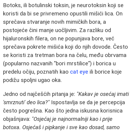
Botoks, ili botulinski toksin, je neurotoksin koji se
koristi da bi se privremeno opustili mišići lica. On
sprečava stvaranje novih mimičkih bora, a
postojeće čini manje uočljivim. Za razliku od
hijaluronskih filera, on ne popunjava bore, već
sprečava pokrete mišića koji do njih dovode. Često
se koristi za tretman bora na čelu, među obrvama
(popularno nazvanih "bori mrstilice") i borica u
predelu očiju, poznatih kao
cat eye
ili borice koje
podižu spoljni ugao oka.
Jedno od najčešćih pitanja je:
"Kakav je osećaj imati
'smrznuti' deo lica?"
Ispostavlja se da je percepcija
često pogrešna. Kao što jedna iskusna korisnica
objašnjava:
"Osjećaj je najnormalniji kao i prije
botoxa. Osjećaš i pipkanje i sve kao dosad, samo