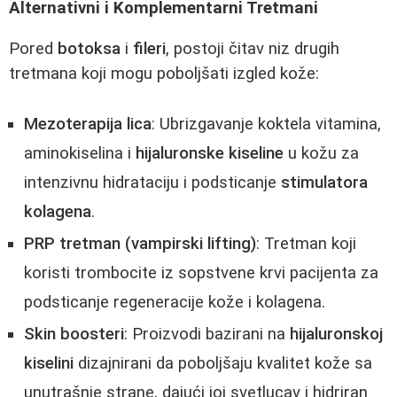
Alternativni i Komplementarni Tretmani
Pored
botoksa
i
fileri
, postoji čitav niz drugih
tretmana koji mogu poboljšati izgled kože:
Mezoterapija lica
: Ubrizgavanje koktela vitamina,
aminokiselina i
hijaluronske kiseline
u kožu za
intenzivnu hidrataciju i podsticanje
stimulatora
kolagena
.
PRP tretman (vampirski lifting)
: Tretman koji
koristi trombocite iz sopstvene krvi pacijenta za
podsticanje regeneracije kože i kolagena.
Skin boosteri
: Proizvodi bazirani na
hijaluronskoj
kiselini
dizajnirani da poboljšaju kvalitet kože sa
unutrašnje strane, dajući joj svetlucav i hidriran