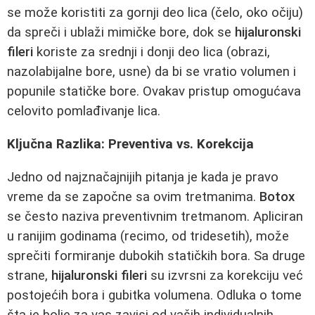
se može koristiti za gornji deo lica (čelo, oko očiju)
da spreči i ublaži mimičke bore, dok se
hijaluronski
fileri
koriste za srednji i donji deo lica (obrazi,
nazolabijalne bore, usne) da bi se vratio volumen i
popunile statičke bore. Ovakav pristup omogućava
celovito pomlađivanje lica.
Ključna Razlika: Preventiva vs. Korekcija
Jedno od najznačajnijih pitanja je kada je pravo
vreme da se započne sa ovim tretmanima.
Botox
se često naziva preventivnim tretmanom. Apliciran
u ranijim godinama (recimo, od tridesetih), može
sprečiti formiranje dubokih statičkih bora. Sa druge
strane,
hijaluronski fileri
su izvrsni za korekciju već
postojećih bora i gubitka volumena. Odluka o tome
šta je bolje za vas zavisi od vaših individualnih