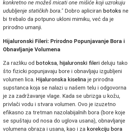
konkretno ne možeš micati one mišiće koji uzrokuju
udubljenje statičkih bora."
Dobro apliciran
botoks
ne
bi trebalo da potpuno ukloni mimiku, već da je
prirodno umanji.
Hijaluronski Fileri: Prirodno Popunjavanje Bora i
Obnavljanje Volumena
Za razliku od
botoksa
,
hijaluronski fileri
deluju tako
što fizicki popunjavaju bore i obnavljaju izgubljeni
volumen lica.
Hijaluronska kiselina
je prirodna
supstanca koja se nalazi u našem telu i odgovorna
je za zadržavanje vlage. Kada se ubrizga u kožu,
privlači vodu i stvara volumen. Ovo je izuzetno
efikasno za tretman nazolabijalnih bora (bore koje
se spuštaju od nosa do uglova usana), obnavljanje
volumena obraza i usana, kao i za
korekciju bora