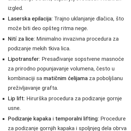
izgled.
Laserska epilacija
: Trajno uklanjanje dlačica, što
može biti deo opšteg ritma nege.
Nití za lice
: Minimalno invazivna procedura za
podizanje mekih tkiva lica.
Lipotransfer
: Presađivanje sopstvene masnoće
za prirodno popunjavanje volumena, često u
kombinaciji sa
matičnim ćelijama
za poboljšanu
preživljavanje grafta.
Lip lift
: Hirurška procedura za podizanje gornje
usne.
Podizanje kapaka
i
temporalni lifting
: Procedure
za podizanje gornjih kapaka i spoljnjeg dela obrva