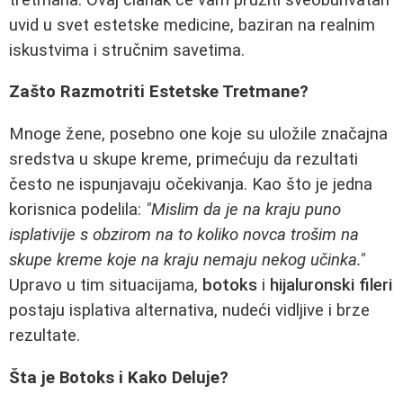
uvid u svet estetske medicine, baziran na realnim
iskustvima i stručnim savetima.
Zašto Razmotriti Estetske Tretmane?
Mnoge žene, posebno one koje su uložile značajna
sredstva u skupe kreme, primećuju da rezultati
često ne ispunjavaju očekivanja. Kao što je jedna
korisnica podelila:
"Mislim da je na kraju puno
isplativije s obzirom na to koliko novca trošim na
skupe kreme koje na kraju nemaju nekog učinka."
Upravo u tim situacijama,
botoks
i
hijaluronski fileri
postaju isplativa alternativa, nudeći vidljive i brze
rezultate.
Šta je Botoks i Kako Deluje?