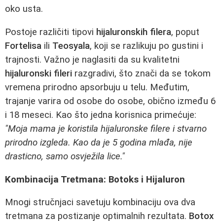
oko usta.
Postoje različiti tipovi
hijaluronskih filera
, poput
Fortelisa
ili
Teosyala
, koji se razlikuju po gustini i
trajnosti. Važno je naglasiti da su kvalitetni
hijaluronski fileri
razgradivi, što znači da se tokom
vremena prirodno apsorbuju u telu. Međutim,
trajanje varira od osobe do osobe, obično između 6
i 18 meseci. Kao što jedna korisnica primećuje:
"Moja mama je koristila hijaluronske filere i stvarno
prirodno izgleda. Kao da je 5 godina mlađa, nije
drasticno, samo osvježila lice."
Kombinacija Tretmana: Botoks i Hijaluron
Mnogi stručnjaci savetuju kombinaciju ova dva
tretmana za postizanje optimalnih rezultata.
Botox