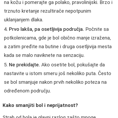
na kožu i pomerajte ga polako, pravolinijski. Brzo i
trznuto kretanje rezultirače nepotpunim
uklanjanjem dlaka.
Prvo lakša, pa osetljivija područja.
Počnite sa
potkolenicama, gde je bol obično manje izražena,
a zatim pređite na butine i druga osetljivija mesta
kada se malo naviknete na senzaciju.
Ne prekidajte.
Ako osetite bol, pokušajte da
nastavite u istom smeru još nekoliko puta. Često
se bol smanjuje nakon prvih nekoliko poteza na
određenom području.
Kako smanjiti bol i neprijatnost?
Strah od bola je glavni razlog zašto mnoge