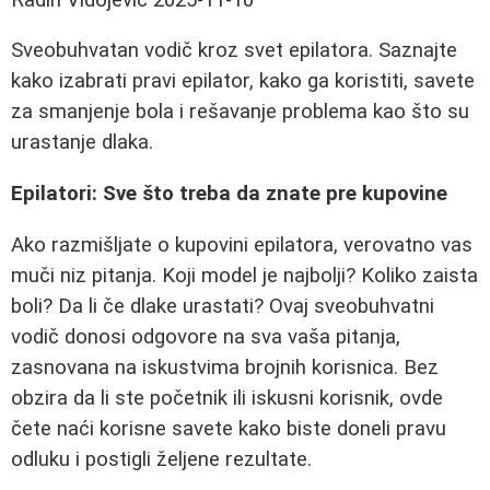
Sveobuhvatan vodič kroz svet epilatora. Saznajte
kako izabrati pravi epilator, kako ga koristiti, savete
za smanjenje bola i rešavanje problema kao što su
urastanje dlaka.
Epilatori: Sve što treba da znate pre kupovine
Ako razmišljate o kupovini epilatora, verovatno vas
muči niz pitanja. Koji model je najbolji? Koliko zaista
boli? Da li če dlake urastati? Ovaj sveobuhvatni
vodič donosi odgovore na sva vaša pitanja,
zasnovana na iskustvima brojnih korisnica. Bez
obzira da li ste početnik ili iskusni korisnik, ovde
čete naći korisne savete kako biste doneli pravu
odluku i postigli željene rezultate.