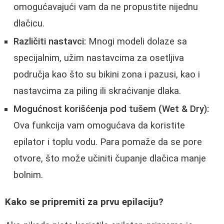
omogućavajući vam da ne propustite nijednu
dlačicu.
Različiti nastavci:
Mnogi modeli dolaze sa
specijalnim, užim nastavcima za osetljiva
područja kao što su bikini zona i pazusi, kao i
nastavcima za piling ili skraćivanje dlaka.
Mogućnost korišćenja pod tušem (Wet & Dry):
Ova funkcija vam omogućava da koristite
epilator i toplu vodu. Para pomaže da se pore
otvore, što može učiniti čupanje dlačica manje
bolnim.
Kako se pripremiti za prvu epilaciju?