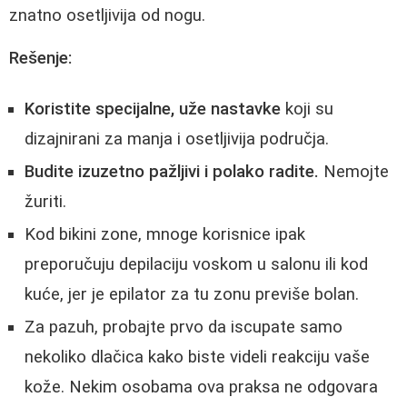
znatno osetljivija od nogu.
Rešenje:
Koristite specijalne, uže nastavke
koji su
dizajnirani za manja i osetljivija područja.
Budite izuzetno pažljivi i polako radite.
Nemojte
žuriti.
Kod bikini zone, mnoge korisnice ipak
preporučuju depilaciju voskom u salonu ili kod
kuće, jer je epilator za tu zonu previše bolan.
Za pazuh, probajte prvo da iscupate samo
nekoliko dlačica kako biste videli reakciju vaše
kože. Nekim osobama ova praksa ne odgovara