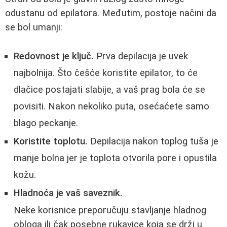
odustanu od epilatora. Međutim, postoje načini da
se bol umanji:
Redovnost je ključ.
Prva depilacija je uvek
najbolnija. Što češće koristite epilator, to će
dlačice postajati slabije, a vaš prag bola će se
povisiti. Nakon nekoliko puta, osećaćete samo
blago peckanje.
Koristite toplotu.
Depilacija nakon toplog tuša je
manje bolna jer je toplota otvorila pore i opustila
kožu.
Hladnoća je vaš saveznik.
Neke korisnice preporučuju stavljanje hladnog
obloga ili čak posebne rukavice koja se drži u