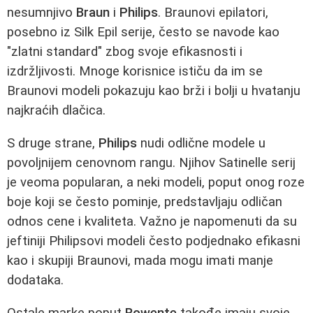
nesumnjivo
Braun
i
Philips
. Braunovi epilatori,
posebno iz Silk Epil serije, često se navode kao
"zlatni standard" zbog svoje efikasnosti i
izdržljivosti. Mnoge korisnice ističu da im se
Braunovi modeli pokazuju kao brži i bolji u hvatanju
najkraćih dlačica.
S druge strane,
Philips
nudi odlične modele u
povoljnijem cenovnom rangu. Njihov Satinelle serij
je veoma popularan, a neki modeli, poput onog roze
boje koji se često pominje, predstavljaju odličan
odnos cene i kvaliteta. Važno je napomenuti da su
jeftiniji Philipsovi modeli često podjednako efikasni
kao i skupiji Braunovi, mada mogu imati manje
dodataka.
Ostale marke poput
Rowente
takođe imaju svoje