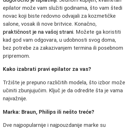
epilator može vam služiti godinama, što vam štedi
novac koji biste redovno odvajali za kozmetičke
salone, vosak ili nove britvice. Konačno,
praktičnost je na vašoj strani
. Možete ga koristiti
kad god vam odgovara, u udobnosti svog doma,
bez potrebe za zakazivanjem termina ili posebnom
pripremom.
Kako izabrati pravi epilator za vas?
Tržište je prepuno različitih modela, što izbor može
učiniti zbunjujućim. Ključ je da odredite šta je vama
najvažnije.
Marka: Braun, Philips ili nešto treće?
Dve najpopularnije i najpouzdanije marke su