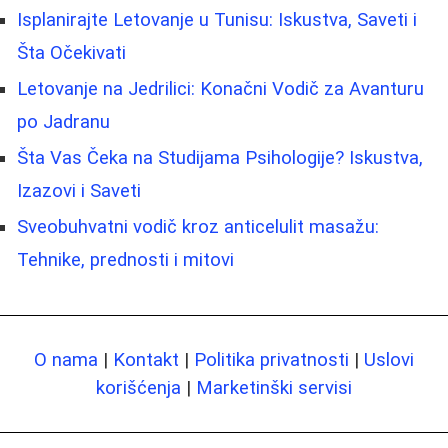
Isplanirajte Letovanje u Tunisu: Iskustva, Saveti i
Šta Očekivati
Letovanje na Jedrilici: Konačni Vodič za Avanturu
po Jadranu
Šta Vas Čeka na Studijama Psihologije? Iskustva,
Izazovi i Saveti
Sveobuhvatni vodič kroz anticelulit masažu:
Tehnike, prednosti i mitovi
O nama
|
Kontakt
|
Politika privatnosti
|
Uslovi
korišćenja
|
Marketinški servisi