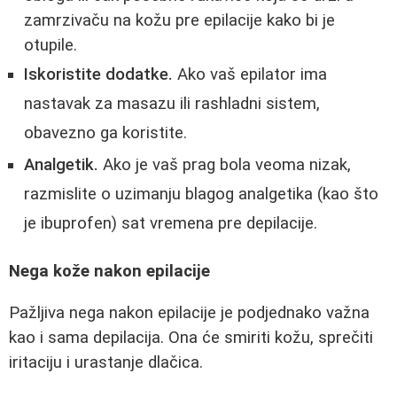
zamrzivaču na kožu pre epilacije kako bi je
otupile.
Iskoristite dodatke.
Ako vaš epilator ima
nastavak za masazu ili rashladni sistem,
obavezno ga koristite.
Analgetik.
Ako je vaš prag bola veoma nizak,
razmislite o uzimanju blagog analgetika (kao što
je ibuprofen) sat vremena pre depilacije.
Negа kože nakon epilacije
Pažljiva nega nakon epilacije je podjednako važna
kao i sama depilacija. Ona će smiriti kožu, sprečiti
iritaciju i urastanje dlačica.