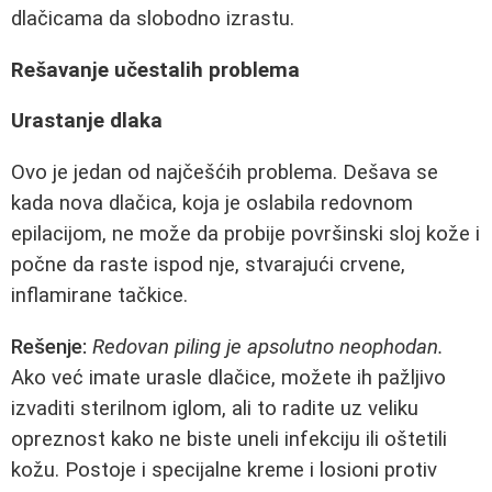
dlačicama da slobodno izrastu.
Rešavanje učestalih problema
Urastanje dlaka
Ovo je jedan od najčešćih problema. Dešava se
kada nova dlačica, koja je oslabila redovnom
epilacijom, ne može da probije površinski sloj kože i
počne da raste ispod nje, stvarajući crvene,
inflamirane tačkice.
Rešenje:
Redovan piling je apsolutno neophodan.
Ako već imate urasle dlačice, možete ih pažljivo
izvaditi sterilnom iglom, ali to radite uz veliku
opreznost kako ne biste uneli infekciju ili oštetili
kožu. Postoje i specijalne kreme i losioni protiv