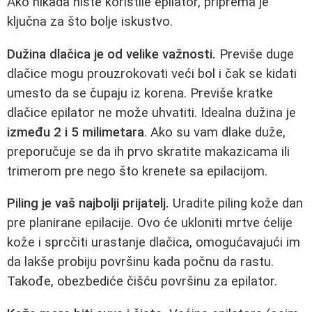
Ako nikada niste koristile epilator, priprema je
ključna za što bolje iskustvo.
Dužina dlačica je od velike važnosti.
Previše duge
dlačice mogu prouzrokovati veći bol i čak se kidati
umesto da se čupaju iz korena. Previše kratke
dlačice epilator ne može uhvatiti. Idealna dužina je
između 2 i 5 milimetara
. Ako su vam dlake duže,
preporučuje se da ih prvo skratite makazicama ili
trimerom pre nego što krenete sa epilacijom.
Piling je vaš najbolji prijatelj.
Uradite piling kože dan
pre planirane epilacije. Ovo će ukloniti mrtve ćelije
kože i sprcčiti urastanje dlačica, omogućavajući im
da lakše probiju površinu kada počnu da rastu.
Takođe, obezbediće čišću površinu za epilator.