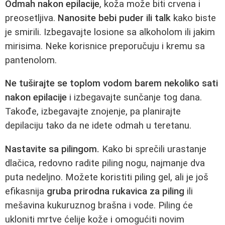
Odmah nakon epilacije
, koža može biti crvena i
preosetljiva.
Nanosite bebi puder ili talk
kako biste
je smirili. Izbegavajte losione sa alkoholom ili jakim
mirisima. Neke korisnice preporučuju i kremu sa
pantenolom.
Ne tuširajte se toplom vodom barem nekoliko sati
nakon epilacije
i izbegavajte sunčanje tog dana.
Takođe, izbegavajte znojenje, pa planirajte
depilaciju tako da ne idete odmah u teretanu.
Nastavite sa pilingom.
Kako bi sprečili urastanje
dlačica, redovno radite piling nogu, najmanje dva
puta nedeljno. Možete koristiti piling gel, ali je još
efikasnija
gruba prirodna rukavica za piling
ili
mešavina kukuruznog brašna i vode. Piling će
ukloniti mrtve ćelije kože i omogućiti novim