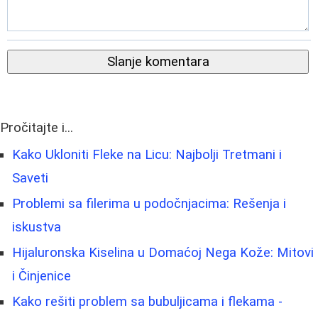
Slanje komentara
Pročitajte i...
Kako Ukloniti Fleke na Licu: Najbolji Tretmani i
Saveti
Problemi sa filerima u podočnjacima: Rešenja i
iskustva
Hijaluronska Kiselina u Domaćoj Nega Kože: Mitovi
i Činjenice
Kako rešiti problem sa bubuljicama i flekama -