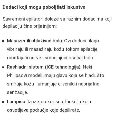
Dodaci koji mogu poboljšati iskustvo
Savremeni epilatori dolaze sa raznim dodacima koji
depilaciju čine prijatnijom:
Masazer ili ublaživač bola:
Ovi dodaci blago
vibriraju ili masažiraju kožu tokom epilacije,
ometajući nerve i smanjujući osećaj bola.
Rashladni sistem (ICE tehnologija):
Neki
Philipsovi modeli imaju glavu koja se hladi, što
smiruje kožu i umanjuje crvenilo i neprijatne
senzacije.
Lampica:
Izuzetno korisna funkcija koja
osvetljava područje koje depilirate,