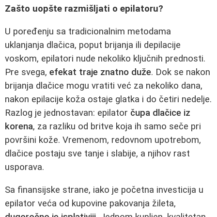
Zašto uopšte razmišljati o epilatoru?
U poređenju sa tradicionalnim metodama
uklanjanja dlačica, poput brijanja ili depilacije
voskom, epilatori nude nekoliko ključnih prednosti.
Pre svega,
efekat traje znatno duže
. Dok se nakon
brijanja dlačice mogu vratiti već za nekoliko dana,
nakon epilacije koža ostaje glatka i do četiri nedelje.
Razlog je jednostavan: epilator
čupa dlačice iz
korena
, za razliku od britve koja ih samo seče pri
površini kože. Vremenom, redovnom upotrebom,
dlačice postaju sve tanje i slabije, a njihov rast
usporava.
Sa finansijske strane, iako je početna investicija u
epilator veća od kupovine pakovanja žileta,
dugoročno je isplativiji
. Jednom kupljen, kvalitetan