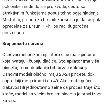
poklonike i nude dobre proizvode, često sa
atraktivnim funkcijama poput tehnologije hladenja.
Međutim, preporuka brojnih korisnica je da se ipak
opredelite za Braun ili Philips radi dugoročne
pouzdanosti.
Broj pinceta i brzina
Osnovni mehanizam epilatora čine male pincete
koje hvataju i čupaju dlačice.
Što epilator ima više
pinceta, to će depilacija biti brža i efikasnija
.
Osnovni modeli obično imaju 20-24 pincete, dok
napredniji mogu imati i do 40. Ako imate gušću
dlakavost ili jednostavno želite da proces traje što
kraće, model sa većim brojem pinceta je pravi izbor
za vas.