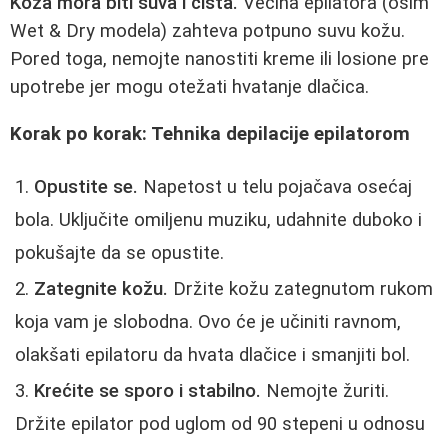
Koža mora biti suva i čista.
Većina epilatora (osim
Wet & Dry modela) zahteva potpuno suvu kožu.
Pored toga, nemojte nanostiti kreme ili losione pre
upotrebe jer mogu otežati hvatanje dlačica.
Korak po korak: Tehnika depilacije epilatorom
Opustite se.
Napetost u telu pojačava osećaj
bola. Uključite omiljenu muziku, udahnite duboko i
pokušajte da se opustite.
Zategnite kožu.
Držite kožu zategnutom rukom
koja vam je slobodna. Ovo će je učiniti ravnom,
olakšati epilatoru da hvata dlačice i smanjiti bol.
Krećite se sporo i stabilno.
Nemojte žuriti.
Držite epilator pod uglom od 90 stepeni u odnosu