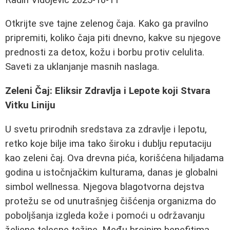
Otkrijte sve tajne zelenog čaja. Kako ga pravilno
pripremiti, koliko čaja piti dnevno, kakve su njegove
prednosti za detox, kožu i borbu protiv celulita.
Saveti za uklanjanje masnih naslaga.
Zeleni Čaj: Eliksir Zdravlja i Lepote koji Stvara
Vitku Liniju
U svetu prirodnih sredstava za zdravlje i lepotu,
retko koje bilje ima tako široku i dublju reputaciju
kao zeleni čaj. Ova drevna pića, korišćena hiljadama
godina u istočnjačkim kulturama, danas je globalni
simbol wellnessa. Njegova blagotvorna dejstva
protežu se od unutrašnjeg čišćenja organizma do
poboljšanja izgleda kože i pomoći u održavanju
željene telesne težine. Među brojnim benefitima,