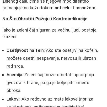
zelenog čaja, čime se njegova moć direktno
primenjuje na kožu tokom
anticelulit masažom
.
Na Šta Obratiti Pažnju i Kontraindikacije
Iako je zeleni čaj siguran za većinu ljudi, postoje
izuzeci:
Osetljivost na Tein:
Ako ste osetljivi na kofein,
možete osetiti nespavanje, nervozu ili ubrzan
rad srca.
Anemija:
Zeleni čaj može ometati apsorpciju
gvožđa iz hrane, pa ga je bolje piti između
obroka.
Lekovi:
Ako redovno uzimate lekove (npr. za
krvni pritisak, antidepresive, antibiotike),