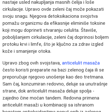
nastaje usled nakupljanja masnih ćelija i loše
cirkulacije. Upravo ovde zeleni čaj može pokazati
svoju snagu. Njegova detoksikaciona svojstva
pomažu organizmu da efikasnije eliminiše toksine
koji mogu doprineti stvaranju celulita. Štaviše,
poboljšanjem cirkulacije, zeleni čaj doprinosi boljem
protoku krvi i limfe, što je ključno za zdrav izgled
kože i smanjenje otoka.
Upravo zbog ovih svojstava,
anticelulit masaža
često koristi preparate na bazi zelenog čaja ili se
preporučuje njegovo unošenje kao deo tretmana.
Sam čaj, konzumiran redovno, deluje sa unutrašnje
strane, dok anticelulit masaža deluje spolja -
zajedno čine moćan tandem. Redovna primena
anticelulit masaži u kombinaciji sa ishranom
bogatom antioksidantima poput onih iz zelenog