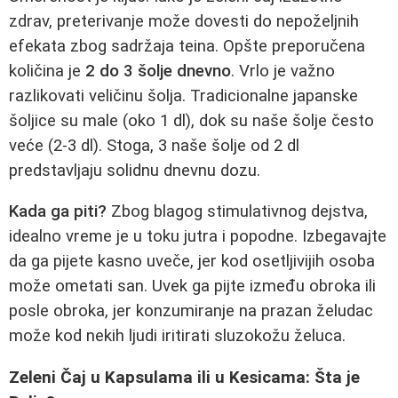
zdrav, preterivanje može dovesti do nepoželjnih
efekata zbog sadržaja teina. Opšte preporučena
količina je
2 do 3 šolje dnevno
. Vrlo je važno
razlikovati veličinu šolja. Tradicionalne japanske
šoljice su male (oko 1 dl), dok su naše šolje često
veće (2-3 dl). Stoga, 3 naše šolje od 2 dl
predstavljaju solidnu dnevnu dozu.
Kada ga piti?
Zbog blagog stimulativnog dejstva,
idealno vreme je u toku jutra i popodne. Izbegavajte
da ga pijete kasno uveče, jer kod osetljivijih osoba
može ometati san. Uvek ga pijte između obroka ili
posle obroka, jer konzumiranje na prazan želudac
može kod nekih ljudi iritirati sluzokožu želuca.
Zeleni Čaj u Kapsulama ili u Kesicama: Šta je