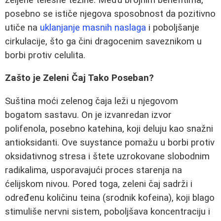
posebno se ističe njegova sposobnost da pozitivno
utiče na
uklanjanje masnih naslaga
i poboljšanje
cirkulacije, što ga čini dragocenim saveznikom u
borbi protiv celulita.
Zašto je Zeleni Čaj Tako Poseban?
Suština moći zelenog čaja leži u njegovom
bogatom sastavu. On je izvanredan izvor
polifenola, posebno katehina, koji deluju kao snažni
antioksidanti. Ove suystance pomažu u borbi protiv
oksidativnog stresa i štete uzrokovane slobodnim
radikalima, usporavajući proces starenja na
ćelijskom nivou. Pored toga, zeleni čaj sadrži i
određenu količinu teina (srodnik kofeina), koji blago
stimuliše nervni sistem, poboljšava koncentraciju i