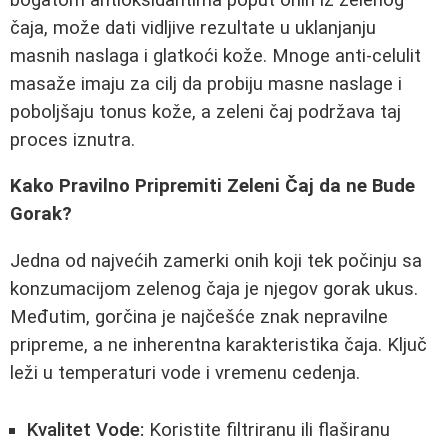
čaja, može dati vidljive rezultate u uklanjanju
masnih naslaga i glatkoći kože. Mnoge anti-celulit
masaže imaju za cilj da probiju masne naslage i
poboljšaju tonus kože, a zeleni čaj podržava taj
proces iznutra.
Kako Pravilno Pripremiti Zeleni Čaj da ne Bude
Gorak?
Jedna od najvećih zamerki onih koji tek počinju sa
konzumacijom zelenog čaja je njegov gorak ukus.
Međutim, gorčina je najčešće znak nepravilne
pripreme, a ne inherentna karakteristika čaja. Ključ
leži u temperaturi vode i vremenu cedenja.
Kvalitet Vode:
Koristite filtriranu ili flaširanu