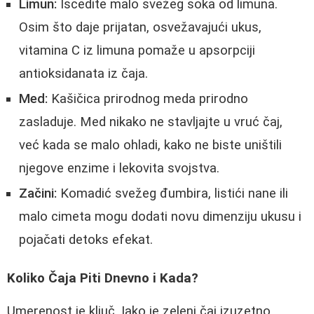
Limun:
Iscedite malo svežeg soka od limuna.
Osim što daje prijatan, osvežavajući ukus,
vitamina C iz limuna pomaže u apsorpciji
antioksidanata iz čaja.
Med:
Kašičica prirodnog meda prirodno
zasladuje. Med nikako ne stavljajte u vruć čaj,
već kada se malo ohladi, kako ne biste uništili
njegove enzime i lekovita svojstva.
Začini:
Komadić svežeg đumbira, listići nane ili
malo cimeta mogu dodati novu dimenziju ukusu i
pojačati detoks efekat.
Koliko Čaja Piti Dnevno i Kada?
Umerenost je ključ. Iako je zeleni čaj izuzetno