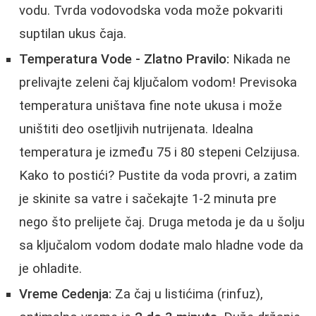
vodu. Tvrda vodovodska voda može pokvariti
suptilan ukus čaja.
Temperatura Vode - Zlatno Pravilo:
Nikada ne
prelivajte zeleni čaj ključalom vodom! Previsoka
temperatura uništava fine note ukusa i može
uništiti deo osetljivih nutrijenata. Idealna
temperatura je između 75 i 80 stepeni Celzijusa.
Kako to postići? Pustite da voda provri, a zatim
je skinite sa vatre i sačekajte 1-2 minuta pre
nego što prelijete čaj. Druga metoda je da u šolju
sa ključalom vodom dodate malo hladne vode da
je ohladite.
Vreme Cedenja:
Za čaj u listićima (rinfuz),