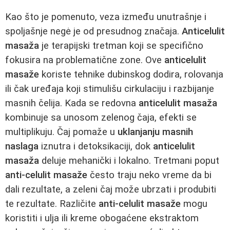
Kao što je pomenuto, veza između unutrašnje i
spoljašnje negė je od presudnog značaja.
Anticelulit
masaža
je terapijski tretman koji se specifično
fokusira na problematične zone. Ove
anticelulit
masaže
koriste tehnike dubinskog dodira, rolovanja
ili čak uređaja koji stimulišu cirkulaciju i razbijanje
masnih čelija. Kada se redovna
anticelulit masaža
kombinuje sa unosom zelenog čaja, efekti se
multiplikuju. Čaj pomaže u
uklanjanju masnih
naslaga
iznutra i detoksikaciji, dok
anticelulit
masaža
deluje mehanički i lokalno. Tretmani poput
anti-celulit masaže
često traju neko vreme da bi
dali rezultate, a zeleni čaj može ubrzati i produbiti
te rezultate. Različite
anti-celulit masaže
mogu
koristiti i ulja ili kreme obogaćene ekstraktom