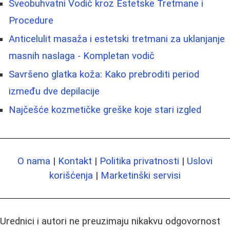
Sveobuhvatni Vodič kroz Estetske Tretmane i
Procedure
Anticelulit masaža i estetski tretmani za uklanjanje
masnih naslaga - Kompletan vodič
Savršeno glatka koža: Kako prebroditi period
između dve depilacije
Najčešće kozmetičke greške koje stari izgled
O nama
|
Kontakt
|
Politika privatnosti
|
Uslovi
korišćenja
|
Marketinški servisi
Urednici i autori ne preuzimaju nikakvu odgovornost