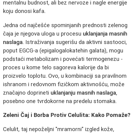
mentalnu budnost, ali bez nervoze i nagle energije
koju donosi kafa.
Jedna od najčešće spominjanih prednosti zelenog
čaja je njegova uloga u procesu
uklanjanja masnih
naslaga
. Istraživanja sugerišu da aktivni sastooci,
poput EGCG-a (epigalogalokatehin galata), mogu
podstaći metabolizam i povećati termogenezu -
proces u kome telo sagoreva kalorije da bi
proizvelo toplotu. Ovo, u kombinaciji sa pravilnom
ishranom i redovnom fizičkom aktivnošću, može
značajno doprineti
uklanjanju masnih naslaga
,
posebno one tvrdokorne na predelu stomaka.
Zeleni Čaj i Borba Protiv Celulita: Kako Pomaže?
Celulit, taj nepoželjni "mramorni" izgled kože,