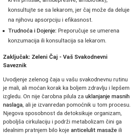
konsultujte se sa lekarom, jer čaj može da deluje
na njihovu apsorpciju i efikasnost.
Trudnoća i Dojenje:
Preporučuje se umerena
konzumacija ili konsultacija sa lekarom.
Zaključak: Zeleni Čaj - Vaš Svakodnevni
Saveznik
Uvodjenje zelenog čaja u vašu svakodnevnu rutinu
je mali, ali moćan korak ka boljem zdravlju i lepšem
izgledu. On nije čarobna pilula za
uklanjanje masnih
naslaga
, ali je izvanredan pomoćnik u tom procesu.
Njegova sposobnost da detoksikuje organizam,
poboljša cirkulaciju i podrži metabolizam čini ga
idealnim pratnjem bilo koje
anticelulit masaže
ili