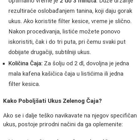
optimalno vreme je
2 do 3 minuta
. Duže držanje
rezultiraće oslobađanjem tanina, koji daju gorak
ukus. Ako koristite filter kesice, vreme je slično.
Nakon procedivanja, listiće možete ponovo
iskoristiti, čak i do tri puta, pri čemu svaki put
dobijate drugačiji, subtilniji ukus.
Količina Čaja:
Za šolju od 2 dl, dovoljna je jedna
mala kafena kašičica čaja u listićima ili jedna
filter kesica.
Kako Poboljšati Ukus Zelenog Čaja?
Ako se i dalje teško navikavate na njegov specifičan
ukus, postoje prirodni načini da ga oplemenite: