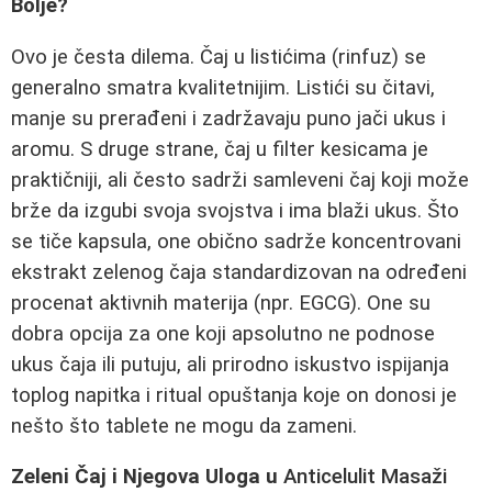
Bolje?
Ovo je česta dilema. Čaj u listićima (rinfuz) se
generalno smatra kvalitetnijim. Listići su čitavi,
manje su prerađeni i zadržavaju puno jači ukus i
aromu. S druge strane, čaj u filter kesicama je
praktičniji, ali često sadrži samleveni čaj koji može
brže da izgubi svoja svojstva i ima blaži ukus. Što
se tiče kapsula, one obično sadrže koncentrovani
ekstrakt zelenog čaja standardizovan na određeni
procenat aktivnih materija (npr. EGCG). One su
dobra opcija za one koji apsolutno ne podnose
ukus čaja ili putuju, ali prirodno iskustvo ispijanja
toplog napitka i ritual opuštanja koje on donosi je
nešto što tablete ne mogu da zameni.
Zeleni Čaj i Njegova Uloga u
Anticelulit Masaži