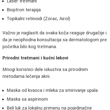
Laser tretmani
Bioptron terapija
Topikalni retinoidi (Zorac, Airol)
Važno je naglasiti da svaka koža reaguje drugačije i
da je neophodna konsultacija sa dermatologom pre
početka bilo kog tretmana.
Prirodni tretmani i kućni lekovi
Mnogi korisnici dele iskustva sa prirodnim
metodama lečenja akni:
Maska od kvasca i mleka za smirivanje upala
Maska sa aspirinom
Beli luk za lokalnu primenu na pojedinačne