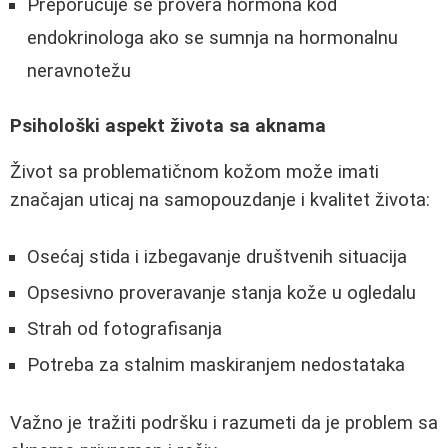
Preporučuje se provera hormona kod
endokrinologa ako se sumnja na hormonalnu
neravnotežu
Psihološki aspekt života sa aknama
Život sa problematičnom kožom može imati
značajan uticaj na samopouzdanje i kvalitet života:
Osećaj stida i izbegavanje društvenih situacija
Opsesivno proveravanje stanja kože u ogledalu
Strah od fotografisanja
Potreba za stalnim maskiranjem nedostataka
Važno je tražiti podršku i razumeti da je problem sa