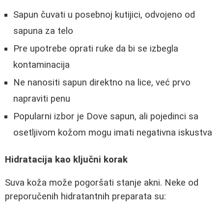
Sapun čuvati u posebnoj kutijici, odvojeno od
sapuna za telo
Pre upotrebe oprati ruke da bi se izbegla
kontaminacija
Ne nanositi sapun direktno na lice, već prvo
napraviti penu
Popularni izbor je Dove sapun, ali pojedinci sa
osetljivom kožom mogu imati negativna iskustva
Hidratacija kao ključni korak
Suva koža može pogoršati stanje akni. Neke od
preporučenih hidratantnih preparata su: