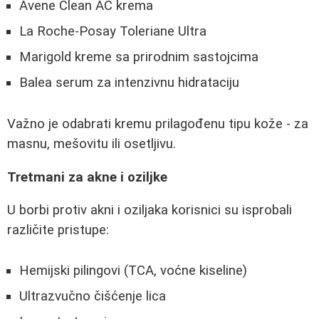
Avene Clean AC krema
La Roche-Posay Toleriane Ultra
Marigold kreme sa prirodnim sastojcima
Balea serum za intenzivnu hidrataciju
Važno je odabrati kremu prilagođenu tipu kože - za
masnu, mešovitu ili osetljivu.
Tretmani za akne i oziljke
U borbi protiv akni i oziljaka korisnici su isprobali
različite pristupe:
Hemijski pilingovi (TCA, voćne kiseline)
Ultrazvučno čišćenje lica