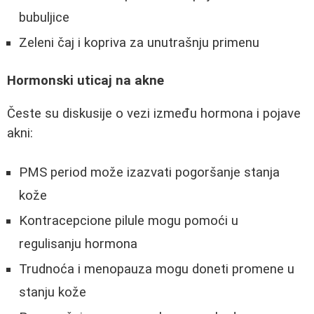
bubuljice
Zeleni čaj i kopriva za unutrašnju primenu
Hormonski uticaj na akne
Česte su diskusije o vezi između hormona i pojave
akni:
PMS period može izazvati pogoršanje stanja
kože
Kontracepcione pilule mogu pomoći u
regulisanju hormona
Trudnoća i menopauza mogu doneti promene u
stanju kože