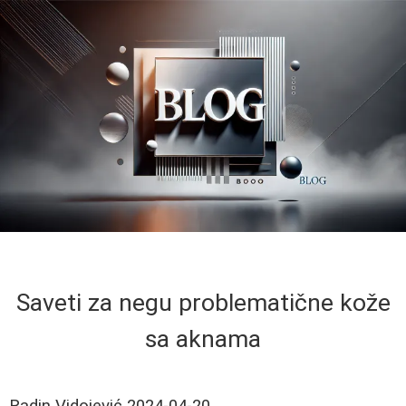
Saveti za negu problematične kože
sa aknama
Radin Vidojević
2024-04-20