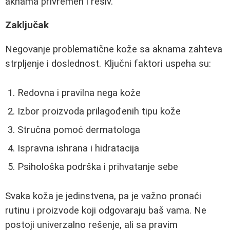
aknama privremen i rešiv.
Zaključak
Negovanje problematične kože sa aknama zahteva
strpljenje i doslednost. Ključni faktori uspeha su:
Redovna i pravilna nega kože
Izbor proizvoda prilagođenih tipu kože
Stručna pomoć dermatologa
Ispravna ishrana i hidratacija
Psihološka podrška i prihvatanje sebe
Svaka koža je jedinstvena, pa je važno pronaći
rutinu i proizvode koji odgovaraju baš vama. Ne
postoji univerzalno rešenje, ali sa pravim