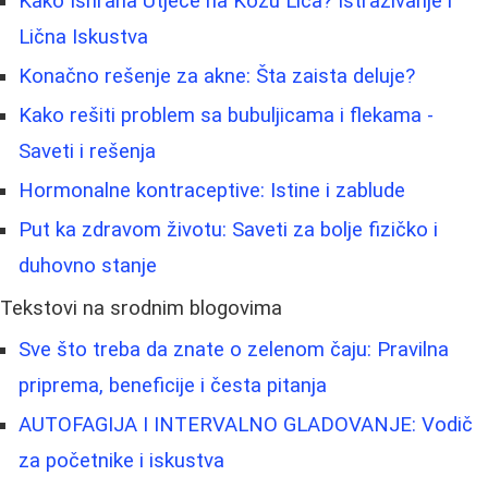
Kako Ishrana Utječe na Kožu Lica? Istraživanje i
Lična Iskustva
Konačno rešenje za akne: Šta zaista deluje?
Kako rešiti problem sa bubuljicama i flekama -
Saveti i rešenja
Hormonalne kontraceptive: Istine i zablude
Put ka zdravom životu: Saveti za bolje fizičko i
duhovno stanje
Tekstovi na srodnim blogovima
Sve što treba da znate o zelenom čaju: Pravilna
priprema, beneficije i česta pitanja
AUTOFAGIJA I INTERVALNO GLADOVANJE: Vodič
za početnike i iskustva