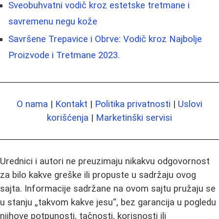
Sveobuhvatni vodič kroz estetske tretmane i
savremenu negu kože
Savršene Trepavice i Obrve: Vodič kroz Najbolje
Proizvode i Tretmane 2023.
O nama
|
Kontakt
|
Politika privatnosti
|
Uslovi
korišćenja
|
Marketinški servisi
Urednici i autori ne preuzimaju nikakvu odgovornost
za bilo kakve greške ili propuste u sadržaju ovog
sajta. Informacije sadržane na ovom sajtu pružaju se
u stanju „takvom kakve jesu“, bez garancija u pogledu
njihove potpunosti, tačnosti, korisnosti ili