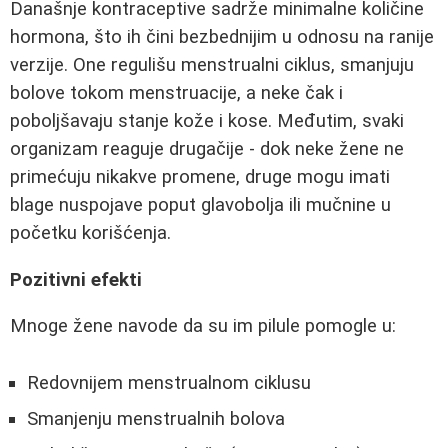
Današnje kontraceptive sadrže minimalne količine
hormona, što ih čini bezbednijim u odnosu na ranije
verzije. One regulišu menstrualni ciklus, smanjuju
bolove tokom menstruacije, a neke čak i
poboljšavaju stanje kože i kose. Međutim, svaki
organizam reaguje drugačije - dok neke žene ne
primećuju nikakve promene, druge mogu imati
blage nuspojave poput glavobolja ili mučnine u
početku korišćenja.
Pozitivni efekti
Mnoge žene navode da su im pilule pomogle u:
Redovnijem menstrualnom ciklusu
Smanjenju menstrualnih bolova