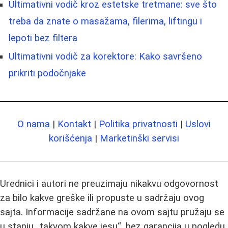
Ultimativni vodič kroz estetske tretmane: sve što
treba da znate o masažama, filerima, liftingu i
lepoti bez filtera
Ultimativni vodič za korektore: Kako savršeno
prikriti podočnjake
O nama
|
Kontakt
|
Politika privatnosti
|
Uslovi
korišćenja
|
Marketinški servisi
Urednici i autori ne preuzimaju nikakvu odgovornost
za bilo kakve greške ili propuste u sadržaju ovog
sajta. Informacije sadržane na ovom sajtu pružaju se
u stanju „takvom kakve jesu“, bez garancija u pogledu