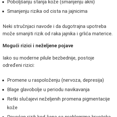
Poboljšanju stanja kože (smanjenju akni)
Smanjenju rizika od cista na jajnicima
Neki stručnjaci navode i da dugotrajna upotreba
može smanjiti rizik od raka jajnika i grlića materice.
Mogući rizici i neželjene pojave
Iako su moderne pilule bezbednije, postoje
određeni rizici:
Promene u raspoloženju (nervoza, depresija)
Blage glavobolje u periodu navikavanja
Retki slučajevi neželjenih promena pigmentacije
kože
Povećan rizik kod žena sa problemima krvotoka