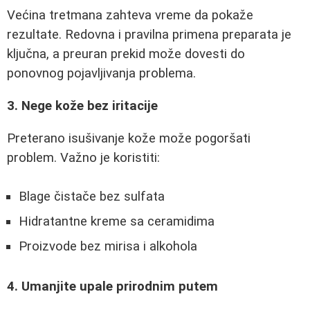
Većina tretmana zahteva vreme da pokaže
rezultate. Redovna i pravilna primena preparata je
ključna, a preuran prekid može dovesti do
ponovnog pojavljivanja problema.
3. Nege kože bez iritacije
Preterano isušivanje kože može pogoršati
problem. Važno je koristiti:
Blage čistače bez sulfata
Hidratantne kreme sa ceramidima
Proizvode bez mirisa i alkohola
4. Umanjite upale prirodnim putem