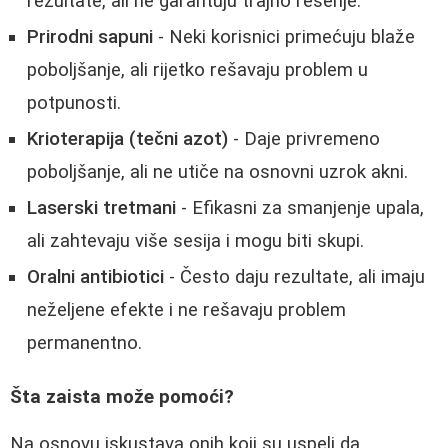
rezultate, ali ne garantuju trajno rešenje.
Prirodni sapuni
- Neki korisnici primećuju blaže
poboljšanje, ali rijetko rešavaju problem u
potpunosti.
Krioterapija (tečni azot)
- Daje privremeno
poboljšanje, ali ne utiče na osnovni uzrok akni.
Laserski tretmani
- Efikasni za smanjenje upala,
ali zahtevaju više sesija i mogu biti skupi.
Oralni antibiotici
- Često daju rezultate, ali imaju
neželjene efekte i ne rešavaju problem
permanentno.
Šta zaista može pomoći?
Na osnovu iskustava onih koji su uspeli da