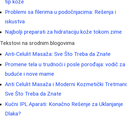
tip kože
Problemi sa filerima u podočnjacima: Rešenja i
iskustva
Najbolji preparati za hidrataciju kože tokom zime
Tekstovi na srodnim blogovima
Anti-Celulit Masaža: Sve Što Treba da Znate
Promene tela u trudnoći i posle porođaja: vodič za
buduće i nove mame
Anti Celulit Masaža i Moderni Kozmetički Tretmani:
Sve Što Treba da Znate
Kućni IPL Aparati: Konačno Rešenje za Uklanjanje
Dlaka?