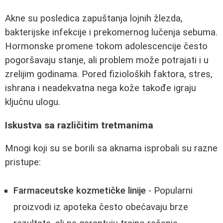
Akne su posledica zapuštanja lojnih žlezda,
bakterijske infekcije i prekomernog lučenja sebuma.
Hormonske promene tokom adolescencije često
pogoršavaju stanje, ali problem može potrajati i u
zrelijim godinama. Pored fizioloških faktora, stres,
ishrana i neadekvatna nega kože takođe igraju
ključnu ulogu.
Iskustva sa različitim tretmanima
Mnogi koji su se borili sa aknama isprobali su razne
pristupe:
Farmaceutske kozmetičke linije
- Popularni
proizvodi iz apoteka često obećavaju brze