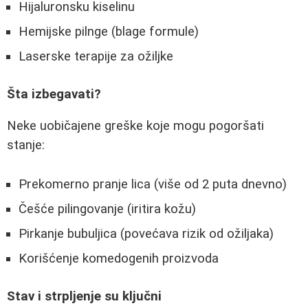
Hijaluronsku kiselinu
Hemijske pilnge (blage formule)
Laserske terapije za ožiljke
Šta izbegavati?
Neke uobičajene greške koje mogu pogoršati
stanje:
Prekomerno pranje lica (više od 2 puta dnevno)
Češće pilingovanje (iritira kožu)
Pirkanje bubuljica (povećava rizik od ožiljaka)
Korišćenje komedogenih proizvoda
Stav i strpljenje su ključni