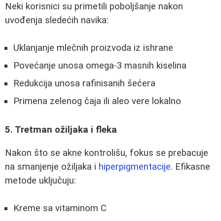
Neki korisnici su primetili poboljšanje nakon
uvođenja sledećih navika:
Uklanjanje mlečnih proizvoda iz ishrane
Povećanje unosa omega-3 masnih kiselina
Redukcija unosa rafinisanih šećera
Primena zelenog čaja ili aleo vere lokalno
5. Tretman ožiljaka i fleka
Nakon što se akne kontrolišu, fokus se prebacuje
na smanjenje ožiljaka i
hiperpigmentacije
. Efikasne
metode uključuju:
Kreme sa vitaminom C