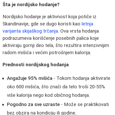
Šta je nordijsko hodanje?
Nordijsko hodanje je aktivnost koja potiče iz
Skandinavije, gde se dugo koristi kao
letnja
varijanta skijaškog trčanja
. Ova vrsta hodanja
podrazumeva korišćenje posebnih palica koje
aktiviraju gornji deo tela, što rezultira intenzivnijim
radom mišića i većim potrošnjem kalorija.
Prednosti nordijskog hodanja
Angažuje 95% mišića
- Tokom hodanja aktivirate
oko 600 mišića, što znači da telo troši 20-55%
više kalorija nego kod običnog hodanja.
Pogodno za sve uzraste
- Može se praktikovati
bez obzira na kondiciju ili godine.