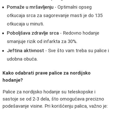
Pomaže u mršavljenju
- Optimalni opseg
otkucaja srca za sagorevanje masti je do 135
otkucaja u minuti.
Poboljšava zdravlje srca
- Redovno hodanje
smanjuje rizik od infarkta za 30%.
Jeftina aktivnost
- Sve što vam treba su palice i
udobna obuća.
Kako odabrati prave palice za nordijsko
hodanje?
Palice za nordijsko hodanje su teleskopske i
sastoje se od 2-3 dela, što omogućava precizno
podešavanje visine. Pri korišćenju palica, važno je: