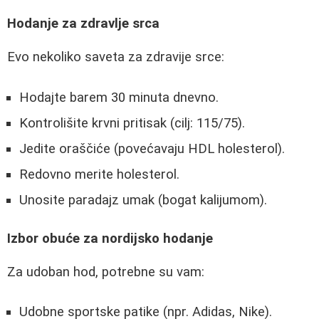
Hodanje za zdravlje srca
Evo nekoliko saveta za zdravije srce:
Hodajte barem 30 minuta dnevno.
Kontrolišite krvni pritisak (cilj: 115/75).
Jedite oraščiće (povećavaju HDL holesterol).
Redovno merite holesterol.
Unosite paradajz umak (bogat kalijumom).
Izbor obuće za nordijsko hodanje
Za udoban hod, potrebne su vam:
Udobne sportske patike (npr. Adidas, Nike).