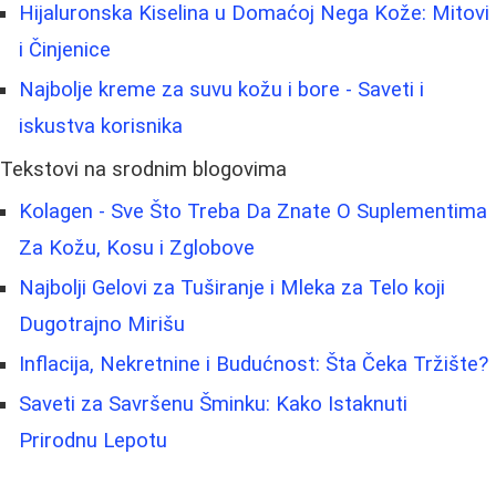
Hijaluronska Kiselina u Domaćoj Nega Kože: Mitovi
i Činjenice
Najbolje kreme za suvu kožu i bore - Saveti i
iskustva korisnika
Tekstovi na srodnim blogovima
Kolagen - Sve Što Treba Da Znate O Suplementima
Za Kožu, Kosu i Zglobove
Najbolji Gelovi za Tuširanje i Mleka za Telo koji
Dugotrajno Mirišu
Inflacija, Nekretnine i Budućnost: Šta Čeka Tržište?
Saveti za Savršenu Šminku: Kako Istaknuti
Prirodnu Lepotu