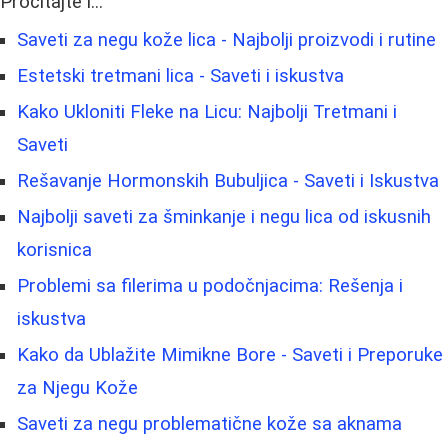
Pročitajte i...
Saveti za negu kože lica - Najbolji proizvodi i rutine
Estetski tretmani lica - Saveti i iskustva
Kako Ukloniti Fleke na Licu: Najbolji Tretmani i
Saveti
Rešavanje Hormonskih Bubuljica - Saveti i Iskustva
Najbolji saveti za šminkanje i negu lica od iskusnih
korisnica
Problemi sa filerima u podočnjacima: Rešenja i
iskustva
Kako da Ublažite Mimikne Bore - Saveti i Preporuke
za Njegu Kože
Saveti za negu problematične kože sa aknama