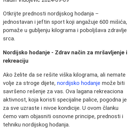
Otkrijte prednosti nordijskog hodanja –
jednostavan i jeftin sport koji angažuje 600 mišića,
pomaže u gubljenju kilograma i poboljšava zdravlje
srca.
Nordijsko hodanje - Zdrav način za mršavljenje i
rekreaciju
Ako želite da se rešite viška kilograma, ali nemate
volje za stroge dijete,
nordijsko hodanje
može biti
savršeno rešenje za vas. Ova lagana rekreaciona
aktivnost, koja koristi specijalne palice, pogodna je
za sve uzraste i nivoe kondicije. U ovom članku
ćemo vam objasniti osnovne principe, prednosti i
tehniku nordijskog hodanja.