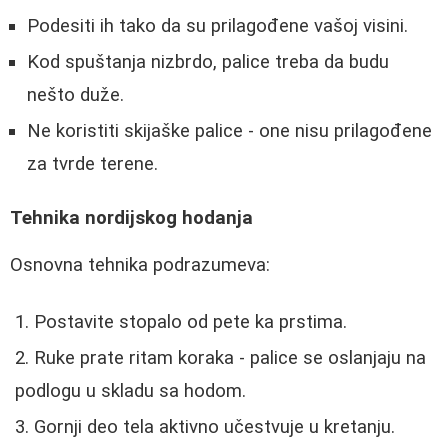
Podesiti ih tako da su prilagođene vašoj visini.
Kod spuštanja nizbrdo, palice treba da budu
nešto duže.
Ne koristiti skijaške palice - one nisu prilagođene
za tvrde terene.
Tehnika nordijskog hodanja
Osnovna tehnika podrazumeva:
Postavite stopalo od pete ka prstima.
Ruke prate ritam koraka - palice se oslanjaju na
podlogu u skladu sa hodom.
Gornji deo tela aktivno učestvuje u kretanju.