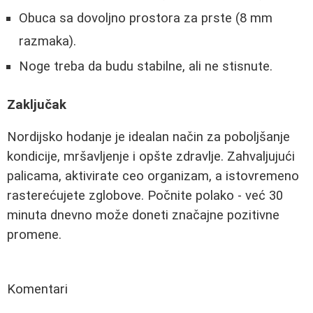
Obuca sa dovoljno prostora za prste (8 mm
razmaka).
Noge treba da budu stabilne, ali ne stisnute.
Zaključak
Nordijsko hodanje je idealan način za poboljšanje
kondicije, mršavljenje i opšte zdravlje. Zahvaljujući
palicama, aktivirate ceo organizam, a istovremeno
rasterećujete zglobove. Počnite polako - već 30
minuta dnevno može doneti značajne pozitivne
promene.
Komentari