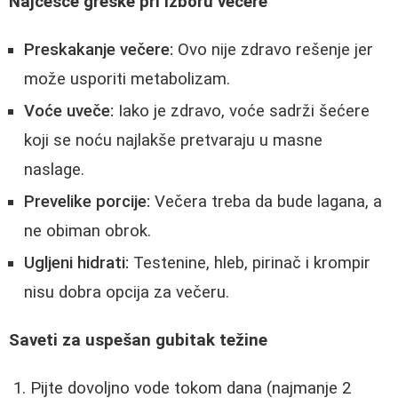
Najčešće greške pri izboru večere
Preskakanje večere:
Ovo nije zdravo rešenje jer
može usporiti metabolizam.
Voće uveče:
Iako je zdravo, voće sadrži šećere
koji se noću najlakše pretvaraju u masne
naslage.
Prevelike porcije:
Večera treba da bude lagana, a
ne obiman obrok.
Ugljeni hidrati:
Testenine, hleb, pirinač i krompir
nisu dobra opcija za večeru.
Saveti za uspešan gubitak težine
Pijte dovoljno vode tokom dana (najmanje 2