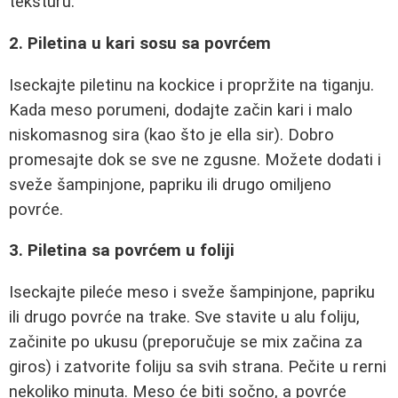
teksturu.
2. Piletina u kari sosu sa povrćem
Iseckajte piletinu na kockice i propržite na tiganju.
Kada meso porumeni, dodajte začin kari i malo
niskomasnog sira (kao što je ella sir). Dobro
promesajte dok se sve ne zgusne. Možete dodati i
sveže šampinjone, papriku ili drugo omiljeno
povrće.
3. Piletina sa povrćem u foliji
Iseckajte pileće meso i sveže šampinjone, papriku
ili drugo povrće na trake. Sve stavite u alu foliju,
začinite po ukusu (preporučuje se mix začina za
giros) i zatvorite foliju sa svih strana. Pečite u rerni
nekoliko minuta. Meso će biti sočno, a povrće