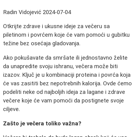
Radin Vidojević
2024-07-04
Otkrijte zdrave i ukusne ideje za večeru sa
piletinom i povrćem koje će vam pomoći u gubitku
težine bez osećaja gladovanja.
Ako pokušavate da smršate ili jednostavno želite
da unapredite svoju ishranu, večera može biti
izazov. Ključ je u kombinaciji proteina i povrća koja
će vas zasititi bez nepotrebnih kalorija. Ovde ćemo
podeliti neke od najboljih ideja za lagane i zdrave
večere koje će vam pomoći da postignete svoje
ciljeve.
Zašto je večera toliko važna?