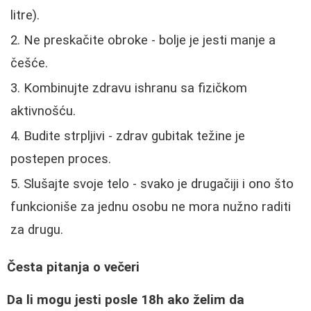
litre).
Ne preskačite obroke - bolje je jesti manje a
češće.
Kombinujte zdravu ishranu sa fizičkom
aktivnošću.
Budite strpljivi - zdrav gubitak težine je
postepen proces.
Slušajte svoje telo - svako je drugačiji i ono što
funkcioniše za jednu osobu ne mora nužno raditi
za drugu.
Česta pitanja o večeri
Da li mogu jesti posle 18h ako želim da