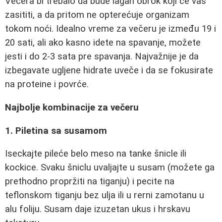
Večera bi trebalo da bude lagan obrok koji će vas
zasititi, a da pritom ne opterećuje organizam
tokom noći. Idealno vreme za večeru je između 19 i
20 sati, ali ako kasno idete na spavanje, možete
jesti i do 2-3 sata pre spavanja. Najvažnije je da
izbegavate ugljene hidrate uveče i da se fokusirate
na proteine i povrće.
Najbolje kombinacije za večeru
1. Piletina sa susamom
Iseckajte pileće belo meso na tanke šnicle ili
kockice. Svaku šniclu uvaljajte u susam (možete ga
prethodno propržiti na tiganju) i pecite na
teflonskom tiganju bez ulja ili u rerni zamotanu u
alu foliju. Susam daje izuzetan ukus i hrskavu