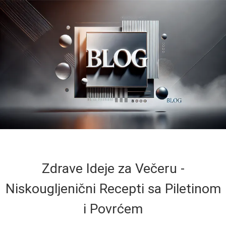
Zdrave Ideje za Večeru -
Niskougljenični Recepti sa Piletinom
i Povrćem