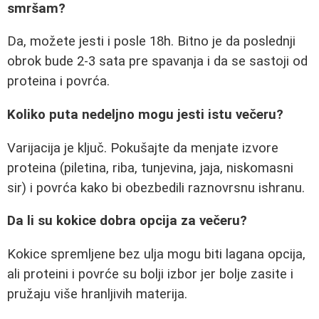
smršam?
Da, možete jesti i posle 18h. Bitno je da poslednji
obrok bude 2-3 sata pre spavanja i da se sastoji od
proteina i povrća.
Koliko puta nedeljno mogu jesti istu večeru?
Varijacija je ključ. Pokušajte da menjate izvore
proteina (piletina, riba, tunjevina, jaja, niskomasni
sir) i povrća kako bi obezbedili raznovrsnu ishranu.
Da li su kokice dobra opcija za večeru?
Kokice spremljene bez ulja mogu biti lagana opcija,
ali proteini i povrće su bolji izbor jer bolje zasite i
pružaju više hranljivih materija.