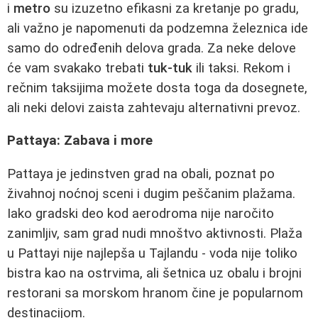
i
metro
su izuzetno efikasni za kretanje po gradu,
ali važno je napomenuti da podzemna železnica ide
samo do određenih delova grada. Za neke delove
će vam svakako trebati
tuk-tuk
ili taksi. Rekom i
rečnim taksijima možete dosta toga da dosegnete,
ali neki delovi zaista zahtevaju alternativni prevoz.
Pattaya: Zabava i more
Pattaya je jedinstven grad na obali, poznat po
živahnoj noćnoj sceni i dugim peščanim plažama.
Iako gradski deo kod aerodroma nije naročito
zanimljiv, sam grad nudi mnoštvo aktivnosti. Plaža
u Pattayi nije najlepša u Tajlandu - voda nije toliko
bistra kao na ostrvima, ali šetnica uz obalu i brojni
restorani sa morskom hranom čine je popularnom
destinacijom.