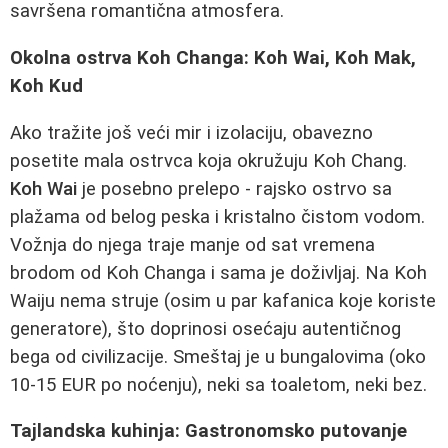
savršena romantična atmosfera.
Okolna ostrva Koh Changa: Koh Wai, Koh Mak,
Koh Kud
Ako tražite još veći mir i izolaciju, obavezno
posetite mala ostrvca koja okružuju Koh Chang.
Koh Wai
je posebno prelepo - rajsko ostrvo sa
plažama od belog peska i kristalno čistom vodom.
Vožnja do njega traje manje od sat vremena
brodom od Koh Changa i sama je doživljaj. Na Koh
Waiju nema struje (osim u par kafanica koje koriste
generatore), što doprinosi osećaju autentičnog
bega od civilizacije. Smeštaj je u bungalovima (oko
10-15 EUR po noćenju), neki sa toaletom, neki bez.
Tajlandska kuhinja: Gastronomsko putovanje