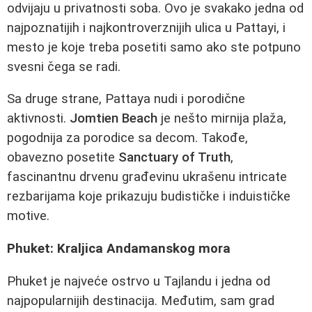
odvijaju u privatnosti soba. Ovo je svakako jedna od
najpoznatijih i najkontroverznijih ulica u Pattayi, i
mesto je koje treba posetiti samo ako ste potpuno
svesni čega se radi.
Sa druge strane, Pattaya nudi i porodične
aktivnosti.
Jomtien Beach
je nešto mirnija plaža,
pogodnija za porodice sa decom. Takođe,
obavezno posetite
Sanctuary of Truth
,
fascinantnu drvenu građevinu ukrašenu intricate
rezbarijama koje prikazuju budističke i induističke
motive.
Phuket: Kraljica Andamanskog mora
Phuket je najveće ostrvo u Tajlandu i jedna od
najpopularnijih destinacija. Međutim, sam grad