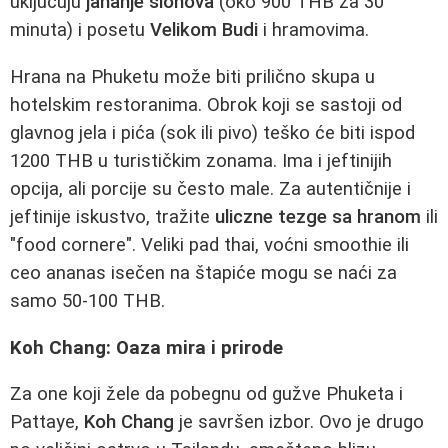
uključuju
jahanje slonova
(oko 900 THB za 30
minuta) i posetu
Velikom Budi
i hramovima.
Hrana na Phuketu može biti prilično skupa u
hotelskim restoranima. Obrok koji se sastoji od
glavnog jela i pića (sok ili pivo) teško će biti ispod
1200 THB u turističkim zonama. Ima i jeftinijih
opcija, ali porcije su često male. Za autentičnije i
jeftinije iskustvo, tražite
uliczne tezge sa hranom
ili
"food cornere". Veliki pad thai, voćni smoothie ili
ceo ananas isečen na štapiće mogu se naći za
samo 50-100 THB.
Koh Chang: Oaza mira i prirode
Za one koji žele da pobegnu od gužve Phuketa i
Pattaye,
Koh Chang
je savršen izbor. Ovo je drugo