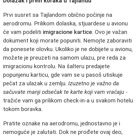
Dolazak i prvih koraka u Tajlandu
Prvi susret sa Tajlandom obično počinje na
aerodromu. Prilikom dolaska, stjuardese u avionu
će vam podeliti
imigracione kartice
. Ovo je važan
dokument koji morate popuniti. Nemojte zaboraviti
da ponesete olovku. Ukoliko je ne dobijete u avionu,
možete je preuzeti na samom ulazu, pre reda za
imigracionu kontrolu. Na šalteru predajete
popunjenu karticu, gde vam se u pasoš utiskuje
pečat za ulazak u zemlju.
Izuzetno je važno da
sačuvate manji odsečak te karte koji vam vraćaju
-
tražiće vam ga prilikom check-in-a u svakom hotelu
tokom boravka.
Pratite oznake na aerodromu, jednostavno je i
nemoguće je zalutati. Dok ne prođete ovaj deo,