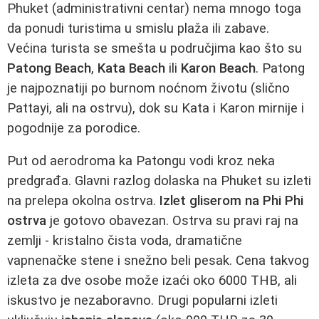
Phuket (administrativni centar) nema mnogo toga
da ponudi turistima u smislu plaža ili zabave.
Većina turista se smešta u područjima kao što su
Patong Beach
,
Kata Beach
ili
Karon Beach
. Patong
je najpoznatiji po burnom noćnom životu (slično
Pattayi, ali na ostrvu), dok su Kata i Karon mirnije i
pogodnije za porodice.
Put od aerodroma ka Patongu vodi kroz neka
predgrađa. Glavni razlog dolaska na Phuket su izleti
na prelepa okolna ostrva.
Izlet gliserom na Phi Phi
ostrva
je gotovo obavezan. Ostrva su pravi raj na
zemlji - kristalno čista voda, dramatične
vapnenačke stene i snežno beli pesak. Cena takvog
izleta za dve osobe može izaći oko 6000 THB, ali
iskustvo je nezaboravno. Drugi popularni izleti