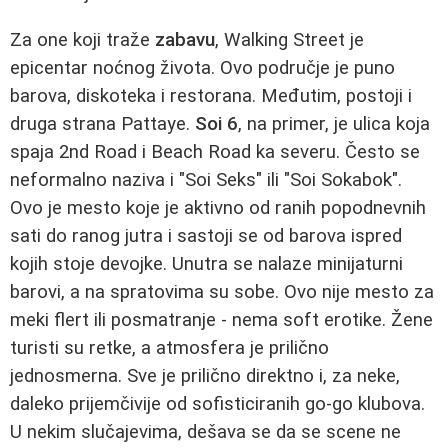
Za one koji traže
zabavu
, Walking Street je
epicentar noćnog života. Ovo područje je puno
barova, diskoteka i restorana. Međutim, postoji i
druga strana Pattaye.
Soi 6
, na primer, je ulica koja
spaja 2nd Road i Beach Road ka severu. Često se
neformalno naziva i "Soi Seks" ili "Soi Sokabok".
Ovo je mesto koje je aktivno od ranih popodnevnih
sati do ranog jutra i sastoji se od barova ispred
kojih stoje devojke. Unutra se nalaze minijaturni
barovi, a na spratovima su sobe. Ovo nije mesto za
meki flert ili posmatranje - nema soft erotike. Žene
turisti su retke, a atmosfera je prilično
jednosmerna. Sve je prilično direktno i, za neke,
daleko prijemčivije od sofisticiranih go-go klubova.
U nekim slučajevima, dešava se da se scene ne