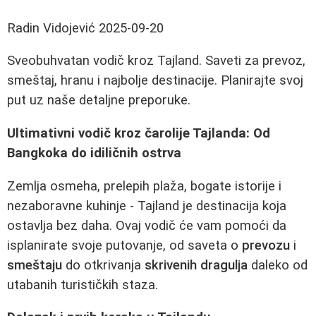
Radin Vidojević
2025-09-20
Sveobuhvatan vodič kroz Tajland. Saveti za prevoz,
smeštaj, hranu i najbolje destinacije. Planirajte svoj
put uz naše detaljne preporuke.
Ultimativni vodič kroz čarolije Tajlanda: Od
Bangkoka do idiličnih ostrva
Zemlja osmeha, prelepih plaža, bogate istorije i
nezaboravne kuhinje - Tajland je destinacija koja
ostavlja bez daha. Ovaj vodič će vam pomoći da
isplanirate svoje putovanje, od saveta o
prevozu
i
smeštaju
do otkrivanja
skrivenih dragulja
daleko od
utabanih turističkih staza.