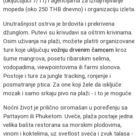
(uključujući 7/11) i agencijama za iznajmljivanje
mopeda (oko 250 THB dnevno) i organizaciju izleta.
Unutrašnjost ostrva je brdovita i prekrivena
džunglom. Putevi su krivudavi sa oštrim krivinama.
Osim uživanja na plaži, možete platiti organizovane
ture koje uključuju
vožnju drvenim čamcem
kroz
šume mangrova, posetu ribarskim selima,
vodopadima, viewpointovima ili farmi slonova.
Postoje i ture za jungle tracking, ronjenje i
posmatranje ptica. Za one koji žele da isključe
mozak i samo srkaju pivo na plaži - i to je moguće.
Noćni život je prilično siromašan u poređenju sa
Pattayom ili Phuketom. Uveče, plaža postaje jedna
velika bašta restorana sa morskim plodovima,
vinom i koktelima, uz svetlost sveća i zvuk talasa -