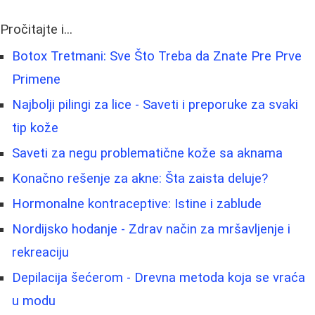
Pročitajte i...
Botox Tretmani: Sve Što Treba da Znate Pre Prve
Primene
Najbolji pilingi za lice - Saveti i preporuke za svaki
tip kože
Saveti za negu problematične kože sa aknama
Konačno rešenje za akne: Šta zaista deluje?
Hormonalne kontraceptive: Istine i zablude
Nordijsko hodanje - Zdrav način za mršavljenje i
rekreaciju
Depilacija šećerom - Drevna metoda koja se vraća
u modu