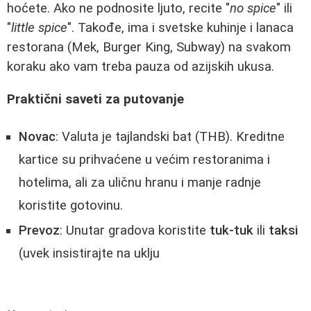
hoćete. Ako ne podnosite ljuto, recite "
no spice
" ili
"
little spice
". Takođe, ima i svetske kuhinje i lanaca
restorana (Mek, Burger King, Subway) na svakom
koraku ako vam treba pauza od azijskih ukusa.
Praktični saveti za putovanje
Novac
: Valuta je tajlandski bat (THB). Kreditne
kartice su prihvaćene u većim restoranima i
hotelima, ali za uličnu hranu i manje radnje
koristite gotovinu.
Prevoz
: Unutar gradova koristite
tuk-tuk
ili
taksi
(uvek insistirajte na uklju