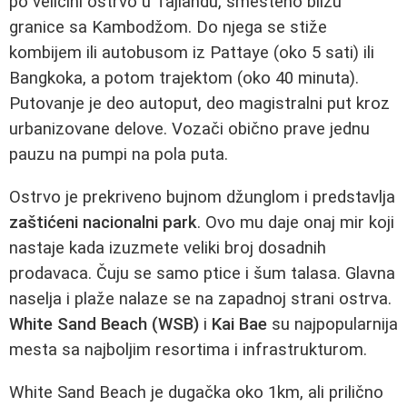
po veličini ostrvo u Tajlandu, smešteno blizu
granice sa Kambodžom. Do njega se stiže
kombijem ili autobusom iz Pattaye (oko 5 sati) ili
Bangkoka, a potom trajektom (oko 40 minuta).
Putovanje je deo autoput, deo magistralni put kroz
urbanizovane delove. Vozači obično prave jednu
pauzu na pumpi na pola puta.
Ostrvo je prekriveno bujnom džunglom i predstavlja
zaštićeni nacionalni park
. Ovo mu daje onaj mir koji
nastaje kada izuzmete veliki broj dosadnih
prodavaca. Čuju se samo ptice i šum talasa. Glavna
naselja i plaže nalaze se na zapadnoj strani ostrva.
White Sand Beach (WSB)
i
Kai Bae
su najpopularnija
mesta sa najboljim resortima i infrastrukturom.
White Sand Beach je dugačka oko 1km, ali prilično