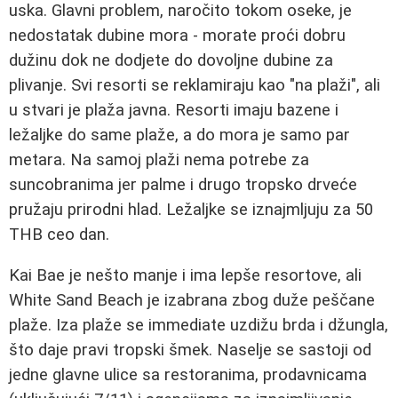
uska. Glavni problem, naročito tokom oseke, je
nedostatak dubine mora - morate proći dobru
dužinu dok ne dodjete do dovoljne dubine za
plivanje. Svi resorti se reklamiraju kao "na plaži", ali
u stvari je plaža javna. Resorti imaju bazene i
ležaljke do same plaže, a do mora je samo par
metara. Na samoj plaži nema potrebe za
suncobranima jer palme i drugo tropsko drveće
pružaju prirodni hlad. Ležaljke se iznajmljuju za 50
THB ceo dan.
Kai Bae je nešto manje i ima lepše resortove, ali
White Sand Beach je izabrana zbog duže peščane
plaže. Iza plaže se immediate uzdižu brda i džungla,
što daje pravi tropski šmek. Naselje se sastoji od
jedne glavne ulice sa restoranima, prodavnicama