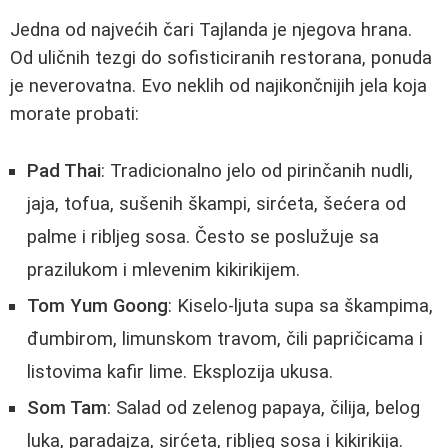
Jedna od najvećih čari Tajlanda je njegova hrana.
Od uličnih tezgi do sofisticiranih restorana, ponuda
je neverovatna. Evo neklih od najikončnijih jela koja
morate probati:
Pad Thai
: Tradicionalno jelo od pirinčanih nudli,
jaja, tofua, sušenih škampi, sirćeta, šećera od
palme i ribljeg sosa. Često se poslužuje sa
prazilukom i mlevenim kikirikijem.
Tom Yum Goong
: Kiselo-ljuta supa sa škampima,
đumbirom, limunskom travom, čili papričicama i
listovima kafir lime. Eksplozija ukusa.
Som Tam
: Salad od zelenog papaya, čilija, belog
luka, paradajza, sirćeta, ribljeg sosa i kikirikija.