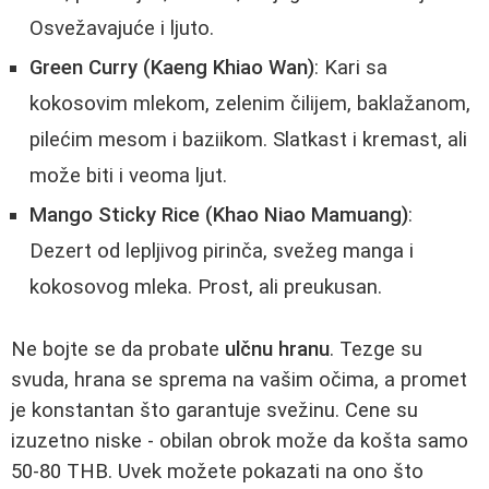
Osvežavajuće i ljuto.
Green Curry (Kaeng Khiao Wan)
: Kari sa
kokosovim mlekom, zelenim čilijem, baklažanom,
pilećim mesom i baziikom. Slatkast i kremast, ali
može biti i veoma ljut.
Mango Sticky Rice (Khao Niao Mamuang)
:
Dezert od lepljivog pirinča, svežeg manga i
kokosovog mleka. Prost, ali preukusan.
Ne bojte se da probate
ulčnu hranu
. Tezge su
svuda, hrana se sprema na vašim očima, a promet
je konstantan što garantuje svežinu. Cene su
izuzetno niske - obilan obrok može da košta samo
50-80 THB. Uvek možete pokazati na ono što