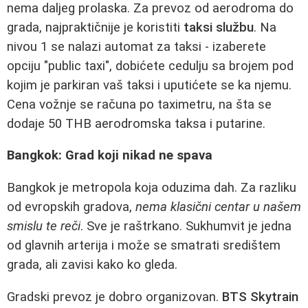
nema daljeg prolaska. Za prevoz od aerodroma do
grada, najpraktičnije je koristiti
taksi službu
. Na
nivou 1 se nalazi automat za taksi - izaberete
opciju "public taxi", dobićete cedulju sa brojem pod
kojim je parkiran vaš taksi i uputićete se ka njemu.
Cena vožnje se računa po taximetru, na šta se
dodaje 50 THB aerodromska taksa i putarine.
Bangkok: Grad koji nikad ne spava
Bangkok je metropola koja oduzima dah. Za razliku
od evropskih gradova,
nema klasični centar u našem
smislu te reči
. Sve je raštrkano. Sukhumvit je jedna
od glavnih arterija i može se smatrati središtem
grada, ali zavisi kako ko gleda.
Gradski prevoz je dobro organizovan.
BTS Skytrain