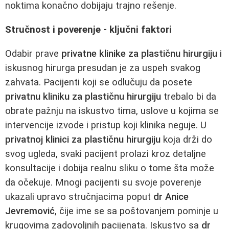
noktima konačno dobijaju trajno rešenje.
Stručnost i poverenje - ključni faktori
Odabir prave
privatne klinike za plastičnu hirurgiju
i
iskusnog hirurga presudan je za uspeh svakog
zahvata. Pacijenti koji se odlučuju da posete
privatnu kliniku za plastičnu hirurgiju
trebalo bi da
obrate pažnju na iskustvo tima, uslove u kojima se
intervencije izvode i pristup koji klinika neguje. U
privatnoj klinici za plastičnu hirurgiju
koja drži do
svog ugleda, svaki pacijent prolazi kroz detaljne
konsultacije i dobija realnu sliku o tome šta može
da očekuje. Mnogi pacijenti su svoje poverenje
ukazali upravo stručnjacima poput
dr Anice
Jevremović
, čije ime se sa poštovanjem pominje u
krugovima zadovoljnih pacijenata. Iskustvo sa
dr