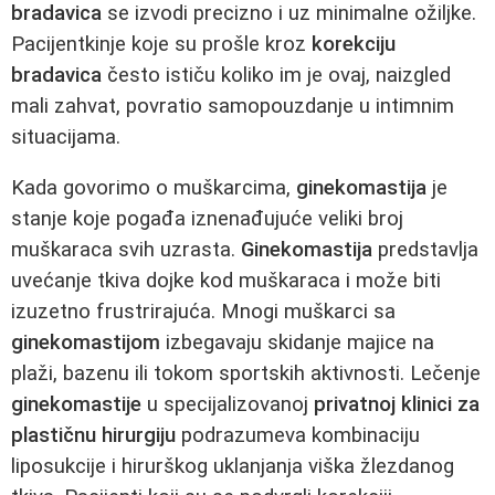
bradavica
se izvodi precizno i uz minimalne ožiljke.
Pacijentkinje koje su prošle kroz
korekciju
bradavica
često ističu koliko im je ovaj, naizgled
mali zahvat, povratio samopouzdanje u intimnim
situacijama.
Kada govorimo o muškarcima,
ginekomastija
je
stanje koje pogađa iznenađujuće veliki broj
muškaraca svih uzrasta.
Ginekomastija
predstavlja
uvećanje tkiva dojke kod muškaraca i može biti
izuzetno frustrirajuća. Mnogi muškarci sa
ginekomastijom
izbegavaju skidanje majice na
plaži, bazenu ili tokom sportskih aktivnosti. Lečenje
ginekomastije
u specijalizovanoj
privatnoj klinici za
plastičnu hirurgiju
podrazumeva kombinaciju
liposukcije i hirurškog uklanjanja viška žlezdanog