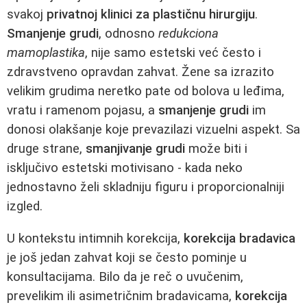
svakoj
privatnoj klinici za plastičnu hirurgiju
.
Smanjenje grudi
, odnosno
redukciona
mamoplastika
, nije samo estetski već često i
zdravstveno opravdan zahvat. Žene sa izrazito
velikim grudima neretko pate od bolova u leđima,
vratu i ramenom pojasu, a
smanjenje grudi
im
donosi olakšanje koje prevazilazi vizuelni aspekt. Sa
druge strane,
smanjivanje grudi
može biti i
isključivo estetski motivisano - kada neko
jednostavno želi skladniju figuru i proporcionalniji
izgled.
U kontekstu intimnih korekcija,
korekcija bradavica
je još jedan zahvat koji se često pominje u
konsultacijama. Bilo da je reč o uvučenim,
prevelikim ili asimetričnim bradavicama,
korekcija