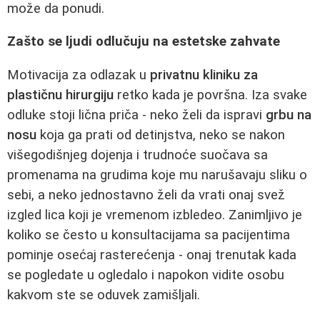
može da ponudi.
Zašto se ljudi odlučuju na estetske zahvate
Motivacija za odlazak u
privatnu kliniku za
plastičnu hirurgiju
retko kada je površna. Iza svake
odluke stoji lična priča - neko želi da ispravi
grbu na
nosu
koja ga prati od detinjstva, neko se nakon
višegodišnjeg dojenja i trudnoće suočava sa
promenama na grudima koje mu narušavaju sliku o
sebi, a neko jednostavno želi da vrati onaj svež
izgled lica koji je vremenom izbledeo. Zanimljivo je
koliko se često u konsultacijama sa pacijentima
pominje osećaj rasterećenja - onaj trenutak kada
se pogledate u ogledalo i napokon vidite osobu
kakvom ste se oduvek zamišljali.