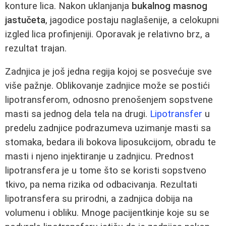
konture lica. Nakon uklanjanja
bukalnog masnog
jastučeta
, jagodice postaju naglašenije, a celokupni
izgled lica profinjeniji. Oporavak je relativno brz, a
rezultat trajan.
Zadnjica je još jedna regija kojoj se posvećuje sve
više pažnje. Oblikovanje zadnjice može se postići
lipotransferom, odnosno prenošenjem sopstvene
masti sa jednog dela tela na drugi.
Lipotransfer
u
predelu zadnjice podrazumeva uzimanje masti sa
stomaka, bedara ili bokova liposukcijom, obradu te
masti i njeno injektiranje u zadnjicu. Prednost
lipotransfera je u tome što se koristi sopstveno
tkivo, pa nema rizika od odbacivanja. Rezultati
lipotransfera su prirodni, a zadnjica dobija na
volumenu i obliku. Mnoge pacijentkinje koje su se