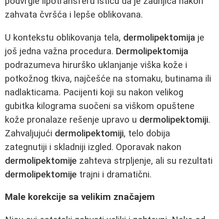
podvrgle lipotransferu ističu da je zadnjica nakon
zahvata čvršća i lepše oblikovana.
U kontekstu oblikovanja tela,
dermolipektomija
je
još jedna važna procedura.
Dermolipektomija
podrazumeva hirurško uklanjanje viška kože i
potkožnog tkiva, najčešće na stomaku, butinama ili
nadlakticama. Pacijenti koji su nakon velikog
gubitka kilograma suočeni sa viškom opuštene
kože pronalaze rešenje upravo u
dermolipektomiji
.
Zahvaljujući
dermolipektomiji
, telo dobija
zategnutiji i skladniji izgled. Oporavak nakon
dermolipektomije
zahteva strpljenje, ali su rezultati
dermolipektomije
trajni i dramatični.
Male korekcije sa velikim značajem