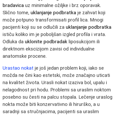
bradavica
uz minimalne ožiljke i brz oporavak.
Slično tome,
uklanjanje podbratka
je zahvat koji
može potpuno transformisati profil lica. Mnogi
pacijenti koji su se odlučili za
uklanjanje podbratka
ističu koliko im je poboljšan izgled profila i vrata.
Odluka da
uklonite podbradak
liposukcijom ili
direktnom ekscizijom zavisi od individualne
anatomske procene.
Urastao nokat
je još jedan problem koji, iako se
možda ne čini kao estetski, može značajno uticati
na kvalitet života. Urasli nokat izaziva bol, upalu i
nelagodnost pri hodu. Problemi sa uraslim noktom
posebno su česti na palcu stopala. Lečenje uraslog
nokta može biti konzervativno ili hirurško, a u
saradnji sa stručnjacima, pacijenti sa uraslim