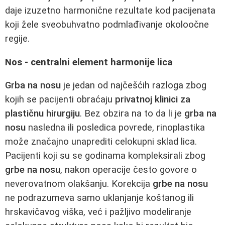
daje izuzetno harmonične rezultate kod pacijenata
koji žele sveobuhvatno podmlađivanje okoloočne
regije.
Nos - centralni element harmonije lica
Grba na nosu
je jedan od najčešćih razloga zbog
kojih se pacijenti obraćaju
privatnoj klinici za
plastičnu hirurgiju
. Bez obzira na to da li je
grba na
nosu
nasledna ili posledica povrede, rinoplastika
može značajno unaprediti celokupni sklad lica.
Pacijenti koji su se godinama kompleksirali zbog
grbe na nosu
, nakon operacije često govore o
neverovatnom olakšanju. Korekcija
grbe na nosu
ne podrazumeva samo uklanjanje koštanog ili
hrskavičavog viška, već i pažljivo modeliranje