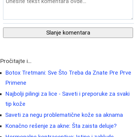
Slanje komentara
Pročitajte i...
Botox Tretmani: Sve Što Treba da Znate Pre Prve
Primene
Najbolji pilingi za lice - Saveti i preporuke za svaki
tip kože
Saveti za negu problematične kože sa aknama
Konačno rešenje za akne: Šta zaista deluje?
Hormonalne kontraceptive: Istine i zablude