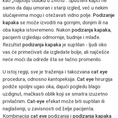
kao „najbolju odluku u životu". Spušteni kapci ne
samo da daju umoran i stariji izgled, već u nekim
slučajevima mogu i otežavati vidno polje.
Podizanje
kapaka
se može izvoditi na gornjim, donjim ili na
oba kapka istovremeno. Nakon
podizanja kapaka
,
pacijenti izgledaju odmornije, budnije i mlađe.
Rezultat
podizanja kapaka
je suptilan - ljudi oko
vas će primećivati da izgledate bolje, ali najčešće
neće moći da odrede šta se tačno promenilo.
U istoj regiji, sve je traženija i takozvana
cat eye
procedura, odnosno
kantopeksija
.
Cat eye
hirurgija
podiže spoljni ugao oka, dajući pogledu blago
uzdignut, mačkasti oblik koji se smatra izuzetno
privlačnim.
Cat-eye
efekat može biti suptilan ili
naglašeniji, u zavisnosti od želje pacijenta.
Kombinacija
cat eye
podizanja i
podizanja kapaka