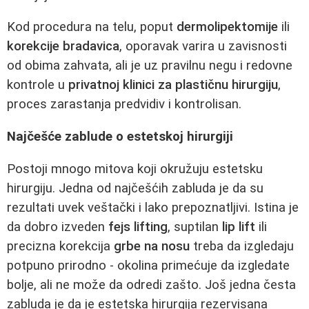
Kod procedura na telu, poput
dermolipektomije
ili
korekcije bradavica
, oporavak varira u zavisnosti
od obima zahvata, ali je uz pravilnu negu i redovne
kontrole u
privatnoj klinici za plastičnu hirurgiju
,
proces zarastanja predvidiv i kontrolisan.
Najčešće zablude o estetskoj hirurgiji
Postoji mnogo mitova koji okružuju estetsku
hirurgiju. Jedna od najčešćih zabluda je da su
rezultati uvek veštački i lako prepoznatljivi. Istina je
da dobro izveden
fejs lifting
, suptilan
lip lift
ili
precizna korekcija
grbe na nosu
treba da izgledaju
potpuno prirodno - okolina primećuje da izgledate
bolje, ali ne može da odredi zašto. Još jedna česta
zabluda je da je estetska hirurgija rezervisana