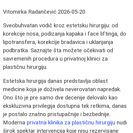
Vitomirka Radančević
2026-05-20
Sveobuhvatan vodič kroz estetsku hirurgiju: od
korekcije nosa, podizanja kapaka i face liftinga, do
lipotransfera, korekcije bradavica i uklanjanja
podbratka. Saznajte šta možete očekivati od
savremenih procedura u privatnoj klinici za
plastičnu hirurgiju.
Estetska hirurgija danas predstavlja oblast
medicine koja je doživela neverovatan napredak.
Ono što je pre samo dve decenije delovalo kao
ekskluzivna privilegija dostupna tek retkima, danas
je postalo znatno pristupačnije i bezbednije.
Moderna
privatna klinika za plastičnu hirurgiju
nudi
širok spektar intervencija koje nisu rezervisane