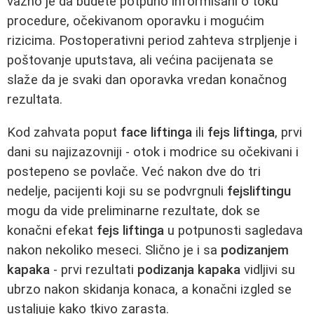
važno je da budete potpuno informisani o toku
procedure, očekivanom oporavku i mogućim
rizicima. Postoperativni period zahteva strpljenje i
poštovanje uputstava, ali većina pacijenata se
slaže da je svaki dan oporavka vredan konačnog
rezultata.
Kod zahvata poput
face liftinga
ili
fejs liftinga
, prvi
dani su najizazovniji - otok i modrice su očekivani i
postepeno se povlače. Već nakon dve do tri
nedelje, pacijenti koji su se podvrgnuli
fejsliftingu
mogu da vide preliminarne rezultate, dok se
konačni efekat
fejs liftinga
u potpunosti sagledava
nakon nekoliko meseci. Slično je i sa
podizanjem
kapaka
- prvi rezultati
podizanja kapaka
vidljivi su
ubrzo nakon skidanja konaca, a konačni izgled se
ustaljuje kako tkivo zarasta.