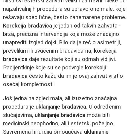
Nisu svi estetski zahvati veliki i zahtevni. Neke od
najzahvalnijih procedura su upravo one male, koje
rešavaju specifične, često zanemarene probleme.
Korekcija bradavica
je jedan od takvih zahvata -
brza, precizna intervencija koja može značajno
unaprediti izgled dojki. Bilo da je reč o asimetriji,
prevelikim ili uvučenim bradavicama,
korekcija
bradavica
daje rezultate koji su odmah vidljivi.
Pacijentkinje koje su se podvrgle
korekciji
bradavica
često kažu da im je ovaj zahvat vratio
osećaj kompletnosti.
Još jedna naizgled mala, ali izuzetno značajna
procedura je
uklanjanje bradavica
. U određenim
slučajevima,
uklanjanje bradavica
može biti
medicinski neophodno, ali i estetski poželjno.
Savremena hirurgija omogućava
uklanjanje