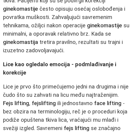
tkiva. Pacijenti koji su se podvrgli korekciji
ginekomastije
često opisuju osećaj oslobođenja i
povratka muškosti. Zahvaljujući savremenim
tehnikama, ožiljci nakon operacije
ginekomastije
su
minimalni, a oporavak relativno brz. Kada se
ginekomastija
tretira pravilno, rezultati su trajni i
izuzetno zadovoljavajući.
Lice kao ogledalo emocija - podmlađivanje i
korekcije
Lice je prvo što primećujemo jedni na drugima i nije
čudo što su zahvati na licu među najtraženijim.
Fejs lifting
,
fejslifting
ili jednostavno
face lifting
-
bez obzira na terminologiju, reč je o proceduri koja
podiže opuštena tkiva lica, vraćajući mu mlađi i
svežiji izgled. Savremeni
fejs lifting
se značajno