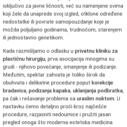
isključivo za javne ličnosti, već su namenjene svima
koji žele da unaprede svoj izgled, otklone određene
nedostatke ili povrate samopouzdanje koje je
možda poljuljano godinama, trudnoćom, starenjem
ili jednostavno genetikom.
Kada razmišljamo o odlasku u
privatnu kliniku za
plastičnu hirurgiju
, prva asocijacija mnogima su
grudi - njihovo povećanje, smanjenje ili podizanje.
Međutim, spektar zahvata je toliko širok da
obuhvata i delikatne procedure poput
korekcije
bradavica
,
podizanja kapaka
,
uklanjanja podbratka
,
pa čak i rešavanje problema sa
uraslim noktom
. U
nastavku ćemo detaljno proći kroz najčešće
procedure, razjasniti nedoumice i pružiti jasan
pregled onoga što moderna estetska medicina