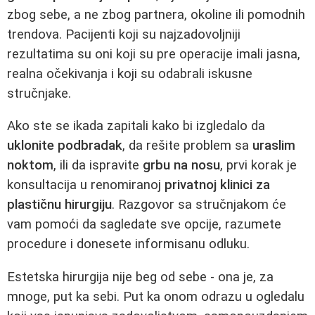
zbog sebe, a ne zbog partnera, okoline ili pomodnih
trendova. Pacijenti koji su najzadovoljniji
rezultatima su oni koji su pre operacije imali jasna,
realna očekivanja i koji su odabrali iskusne
stručnjake.
Ako ste se ikada zapitali kako bi izgledalo da
uklonite podbradak
, da rešite problem sa
uraslim
noktom
, ili da ispravite
grbu na nosu
, prvi korak je
konsultacija u renomiranoj
privatnoj klinici za
plastičnu hirurgiju
. Razgovor sa stručnjakom će
vam pomoći da sagledate sve opcije, razumete
procedure i donesete informisanu odluku.
Estetska hirurgija nije beg od sebe - ona je, za
mnoge, put ka sebi. Put ka onom odrazu u ogledalu