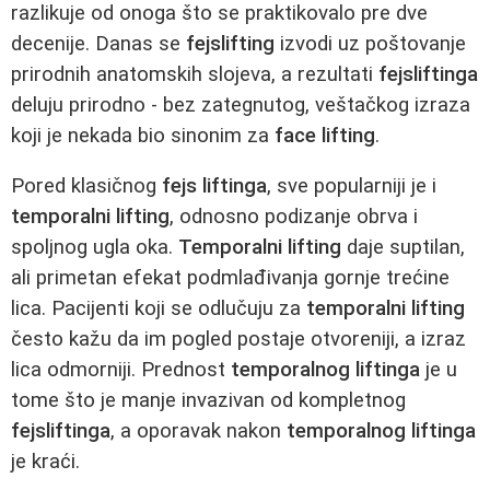
razlikuje od onoga što se praktikovalo pre dve
decenije. Danas se
fejslifting
izvodi uz poštovanje
prirodnih anatomskih slojeva, a rezultati
fejsliftinga
deluju prirodno - bez zategnutog, veštačkog izraza
koji je nekada bio sinonim za
face lifting
.
Pored klasičnog
fejs liftinga
, sve popularniji je i
temporalni lifting
, odnosno podizanje obrva i
spoljnog ugla oka.
Temporalni lifting
daje suptilan,
ali primetan efekat podmlađivanja gornje trećine
lica. Pacijenti koji se odlučuju za
temporalni lifting
često kažu da im pogled postaje otvoreniji, a izraz
lica odmorniji. Prednost
temporalnog liftinga
je u
tome što je manje invazivan od kompletnog
fejsliftinga
, a oporavak nakon
temporalnog liftinga
je kraći.