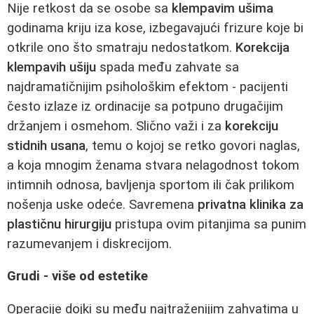
Nije retkost da se osobe sa
klempavim ušima
godinama kriju iza kose, izbegavajući frizure koje bi
otkrile ono što smatraju nedostatkom.
Korekcija
klempavih ušiju
spada među zahvate sa
najdramatičnijim psihološkim efektom - pacijenti
često izlaze iz ordinacije sa potpuno drugačijim
držanjem i osmehom. Slično važi i za
korekciju
stidnih usana
, temu o kojoj se retko govori naglas,
a koja mnogim ženama stvara nelagodnost tokom
intimnih odnosa, bavljenja sportom ili čak prilikom
nošenja uske odeće. Savremena
privatna klinika za
plastičnu hirurgiju
pristupa ovim pitanjima sa punim
razumevanjem i diskrecijom.
Grudi - više od estetike
Operacije dojki su među najtraženijim zahvatima u