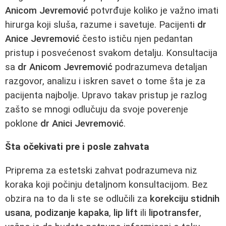
Anicom Jevremović
potvrđuje koliko je važno imati
hirurga koji sluša, razume i savetuje. Pacijenti
dr
Anice Jevremović
često ističu njen pedantan
pristup i posvećenost svakom detalju. Konsultacija
sa
dr Anicom Jevremović
podrazumeva detaljan
razgovor, analizu i iskren savet o tome šta je za
pacijenta najbolje. Upravo takav pristup je razlog
zašto se mnogi odlučuju da svoje poverenje
poklone
dr Anici Jevremović
.
Šta očekivati pre i posle zahvata
Priprema za estetski zahvat podrazumeva niz
koraka koji počinju detaljnom konsultacijom. Bez
obzira na to da li ste se odlučili za
korekciju stidnih
usana
,
podizanje kapaka
,
lip lift
ili
lipotransfer
,