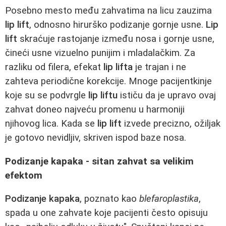
Posebno mesto među zahvatima na licu zauzima
lip lift
, odnosno hirurško podizanje gornje usne.
Lip
lift
skraćuje rastojanje između nosa i gornje usne,
čineći usne vizuelno punijim i mladalačkim. Za
razliku od filera, efekat
lip lifta
je trajan i ne
zahteva periodične korekcije. Mnoge pacijentkinje
koje su se podvrgle
lip liftu
ističu da je upravo ovaj
zahvat doneo najveću promenu u harmoniji
njihovog lica. Kada se
lip lift
izvede precizno, ožiljak
je gotovo nevidljiv, skriven ispod baze nosa.
Podizanje kapaka - sitan zahvat sa velikim
efektom
Podizanje kapaka
, poznato kao
blefaroplastika
,
spada u one zahvate koje pacijenti često opisuju