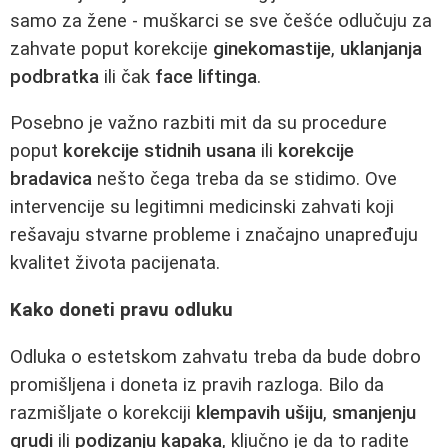
samo za žene - muškarci se sve češće odlučuju za
zahvate poput korekcije
ginekomastije
,
uklanjanja
podbratka
ili čak
face liftinga
.
Posebno je važno razbiti mit da su procedure
poput
korekcije stidnih usana
ili
korekcije
bradavica
nešto čega treba da se stidimo. Ove
intervencije su legitimni medicinski zahvati koji
rešavaju stvarne probleme i značajno unapređuju
kvalitet života pacijenata.
Kako doneti pravu odluku
Odluka o estetskom zahvatu treba da bude dobro
promišljena i doneta iz pravih razloga. Bilo da
razmišljate o korekciji
klempavih ušiju
,
smanjenju
grudi
ili
podizanju kapaka
, ključno je da to radite