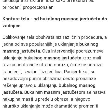
celokupne strukture nosa kako bi rezultat bio
prirodan i proporcionalan.
Konture tela - od bukalnog masnog jastučeta do
zadnjice
Oblikovanje tela obuhvata niz različitih procedura, a
jedna od sve popularnijih je uklanjanje
bukalnog
masnog jastučeta
. Ova intervencija podrazumeva
uklanjanje
bukalnog masnog jastučeta
kroz mali
rez sa unutrašnje strane obraza, čime se postiže
istanjeniji, izvajaniji izgled lica. Pacijenti koji su
nezadovoljni punim obrazima često pronalaze
rešenje upravo u uklanjanju
bukalnog masnog
jastučeta
.
Bukalnim masnim jastučetom
se naziva
nakupina masti u predelu obraza, a njegovo
hirurško uklanjanje može dramatično promeniti