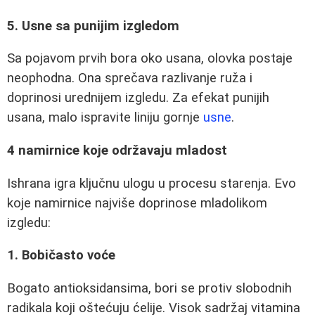
5. Usne sa punijim izgledom
Sa pojavom prvih bora oko usana, olovka postaje
neophodna. Ona sprečava razlivanje ruža i
doprinosi urednijem izgledu. Za efekat punijih
usana, malo ispravite liniju gornje
usne
.
4 namirnice koje održavaju mladost
Ishrana igra ključnu ulogu u procesu starenja. Evo
koje namirnice najviše doprinose mladolikom
izgledu:
1. Bobičasto voće
Bogato antioksidansima, bori se protiv slobodnih
radikala koji oštećuju ćelije. Visok sadržaj vitamina