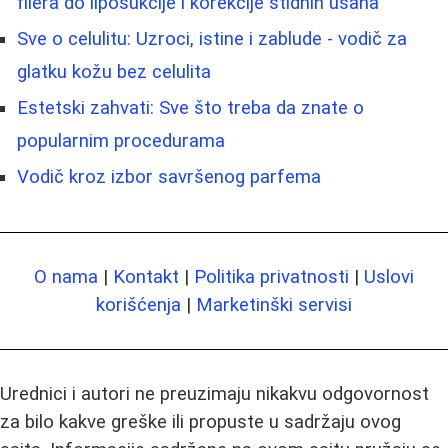
filera do liposukcije i korekcije stidnih usana
Sve o celulitu: Uzroci, istine i zablude - vodič za
glatku kožu bez celulita
Estetski zahvati: Sve što treba da znate o
popularnim procedurama
Vodič kroz izbor savršenog parfema
O nama
|
Kontakt
|
Politika privatnosti
|
Uslovi
korišćenja
|
Marketinški servisi
Urednici i autori ne preuzimaju nikakvu odgovornost
za bilo kakve greške ili propuste u sadržaju ovog