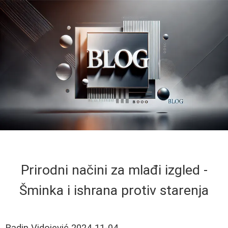
Prirodni načini za mlađi izgled -
Šminka i ishrana protiv starenja
Radin Vidojević
2024-11-04