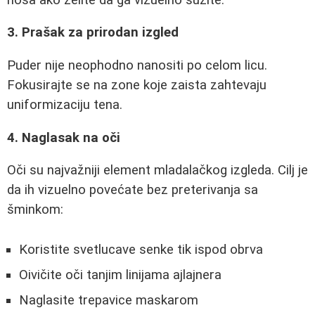
3. Prašak za prirodan izgled
Puder nije neophodno nanositi po celom licu.
Fokusirajte se na zone koje zaista zahtevaju
uniformizaciju tena.
4. Naglasak na oči
Oči su najvažniji element mladalačkog izgleda. Cilj je
da ih vizuelno povećate bez preterivanja sa
šminkom:
Koristite svetlucave senke tik ispod obrva
Oivičite oči tanjim linijama ajlajnera
Naglasite trepavice maskarom