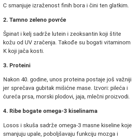
C smanjuje izraženost finih bora i čini ten glatkim.
2. Tamno zeleno povrće
Špinat i kelj sadrže lutein i zeoksantin koji štite
kožu od UV zračenja. Takođe su bogati vitaminom
K koji jača kosti.
3. Proteini
Nakon 40. godine, unos proteina postaje još važniji
jer sprečava gubitak mišićne mase. Izvori: pileća i
ćureća prsa, morski plodovi, jaja, mlečni proizvodi.
4. Ribe bogate omega-3 kiselinama
Losos i skuša sadrže omega-3 masne kiseline koje
smanjuju upale, poboljšavaju funkciju mozga i