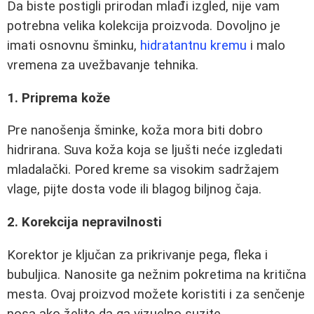
Da biste postigli prirodan mlađi izgled, nije vam
potrebna velika kolekcija proizvoda. Dovoljno je
imati osnovnu šminku,
hidratantnu kremu
i malo
vremena za uvežbavanje tehnika.
1. Priprema kože
Pre nanošenja šminke, koža mora biti dobro
hidrirana. Suva koža koja se ljušti neće izgledati
mladalački. Pored kreme sa visokim sadržajem
vlage, pijte dosta vode ili blagog biljnog čaja.
2. Korekcija nepravilnosti
Korektor je ključan za prikrivanje pega, fleka i
bubuljica. Nanosite ga nežnim pokretima na kritična
mesta. Ovaj proizvod možete koristiti i za senčenje
nosa ako želite da ga vizuelno suzite.