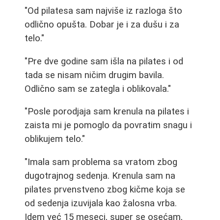
"Od pilatesa sam najviše iz razloga što
odlično opušta. Dobar je i za dušu i za
telo."
"Pre dve godine sam išla na pilates i od
tada se nisam ničim drugim bavila.
Odlično sam se zategla i oblikovala."
"Posle porodjaja sam krenula na pilates i
zaista mi je pomoglo da povratim snagu i
oblikujem telo."
"Imala sam problema sa vratom zbog
dugotrajnog sedenja. Krenula sam na
pilates prvenstveno zbog kičme koja se
od sedenja izuvijala kao žalosna vrba.
Idem već 15 meseci, super se osećam,