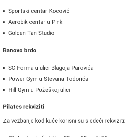
Sportski centar Kocović
Aerobik centar u Pinki
Golden Tan Studio
Banovo brdo
SC Forma u ulici Blagoja Parovića
Power Gym u Stevana Todorića
Hill Gym u Požeškoj ulici
Pilates rekviziti
Za vežbanje kod kuće korisni su sledeći rekviziti: