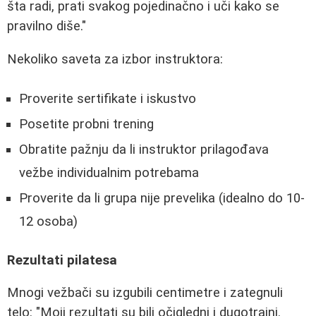
šta radi, prati svakog pojedinačno i uči kako se
pravilno diše."
Nekoliko saveta za izbor instruktora:
Proverite sertifikate i iskustvo
Posetite probni trening
Obratite pažnju da li instruktor prilagođava
vežbe individualnim potrebama
Proverite da li grupa nije prevelika (idealno do 10-
12 osoba)
Rezultati pilatesa
Mnogi vežbači su izgubili centimetre i zategnuli
telo: "Moji rezultati su bili očigledni i dugotrajni.