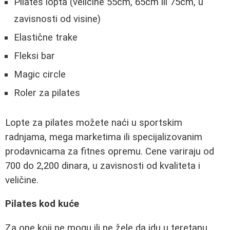
Pilates lopta (veličine 55cm, 65cm ili 75cm, u
zavisnosti od visine)
Elastične trake
Fleksi bar
Magic circle
Roler za pilates
Lopte za pilates možete naći u sportskim
radnjama, mega marketima ili specijalizovanim
prodavnicama za fitnes opremu. Cene variraju od
700 do 2,200 dinara, u zavisnosti od kvaliteta i
veličine.
Pilates kod kuće
Za one koji ne mogu ili ne žele da idu u teretanu,