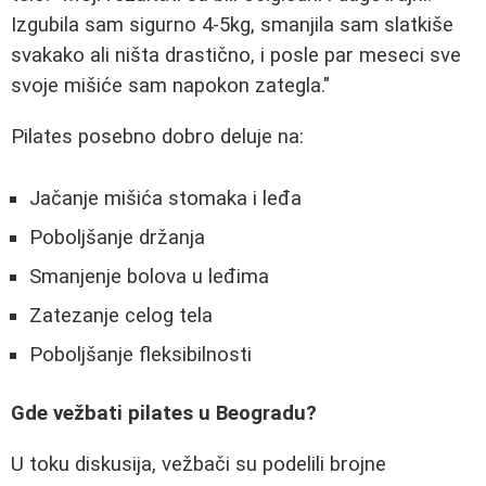
Izgubila sam sigurno 4-5kg, smanjila sam slatkiše
svakako ali ništa drastično, i posle par meseci sve
svoje mišiće sam napokon zategla."
Pilates posebno dobro deluje na:
Jačanje mišića stomaka i leđa
Poboljšanje držanja
Smanjenje bolova u leđima
Zatezanje celog tela
Poboljšanje fleksibilnosti
Gde vežbati pilates u Beogradu?
U toku diskusija, vežbači su podelili brojne