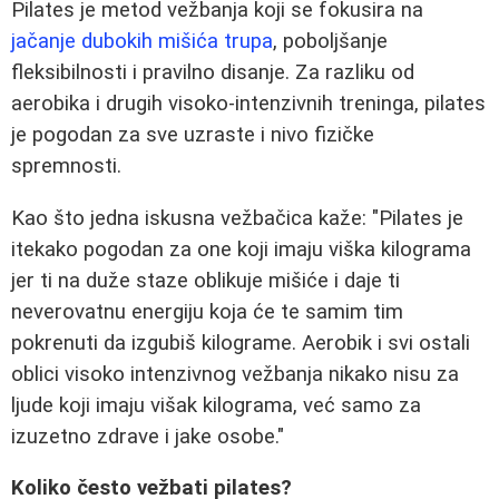
Pilates je metod vežbanja koji se fokusira na
jačanje dubokih mišića trupa
, poboljšanje
fleksibilnosti i pravilno disanje. Za razliku od
aerobika i drugih visoko-intenzivnih treninga, pilates
je pogodan za sve uzraste i nivo fizičke
spremnosti.
Kao što jedna iskusna vežbačica kaže: "Pilates je
itekako pogodan za one koji imaju viška kilograma
jer ti na duže staze oblikuje mišiće i daje ti
neverovatnu energiju koja će te samim tim
pokrenuti da izgubiš kilograme. Aerobik i svi ostali
oblici visoko intenzivnog vežbanja nikako nisu za
ljude koji imaju višak kilograma, već samo za
izuzetno zdrave i jake osobe."
Koliko često vežbati pilates?