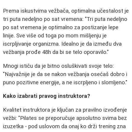
Prema iskustvima vežbača, optimalna učestalost je
tri puta nedeljno po sat vremena: "Tri puta nedeljno
po sat vremena je optimalno za postizanje lepe
linije. Sve više od toga po mom mišljenju je
iscrpljivanje organizma. Idealno je da između dva
vežbanja prođe 48h da bi se telo oporavilo."
Mnogi ističu da je bitno osluškivati svoje telo:
"Najvažnije je da se nakon vežbanja osećaš dobro i
puno pozitivne energije, a ne iscrpljeno i slomljeno."
Kako izabrati pravog instruktora?
Kvalitet instruktora je ključan za pravilno izvođenje
vežbi: "Pilates se preporučuje apsolutno svima bez
izuzetka - pod uslovom da onaj ko drži trening zna