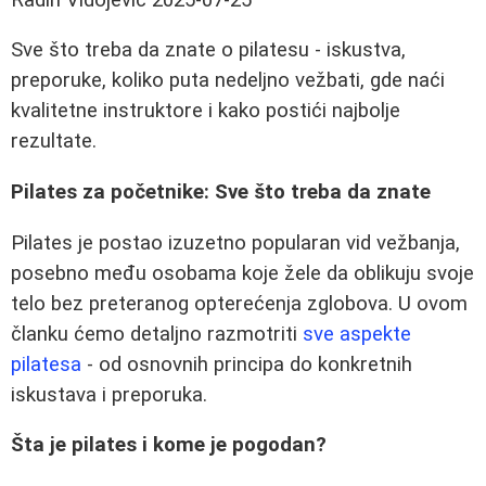
Sve što treba da znate o pilatesu - iskustva,
preporuke, koliko puta nedeljno vežbati, gde naći
kvalitetne instruktore i kako postići najbolje
rezultate.
Pilates za početnike: Sve što treba da znate
Pilates je postao izuzetno popularan vid vežbanja,
posebno među osobama koje žele da oblikuju svoje
telo bez preteranog opterećenja zglobova. U ovom
članku ćemo detaljno razmotriti
sve aspekte
pilatesa
- od osnovnih principa do konkretnih
iskustava i preporuka.
Šta je pilates i kome je pogodan?