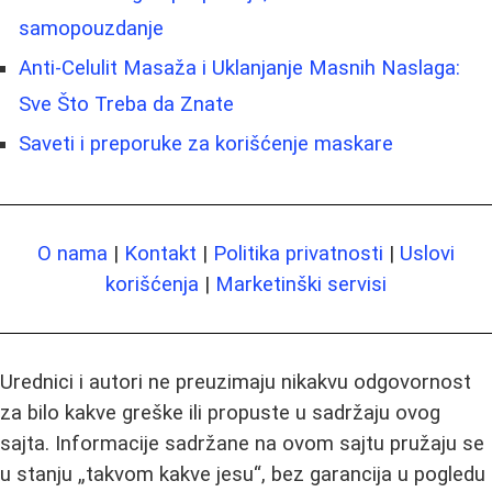
samopouzdanje
Anti-Celulit Masaža i Uklanjanje Masnih Naslaga:
Sve Što Treba da Znate
Saveti i preporuke za korišćenje maskare
O nama
|
Kontakt
|
Politika privatnosti
|
Uslovi
korišćenja
|
Marketinški servisi
Urednici i autori ne preuzimaju nikakvu odgovornost
za bilo kakve greške ili propuste u sadržaju ovog
sajta. Informacije sadržane na ovom sajtu pružaju se
u stanju „takvom kakve jesu“, bez garancija u pogledu