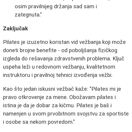
osim pravilnijeg držanja sad sam i
zategnuta."
Zaključak
Pilates je izuzetno koristan vid vežbanja koji može
doneti brojne benefite - od poboljšanja fizičkog
izgleda do rešavanja zdravstvenih problema. Ključ
uspeha leži u redovnom vežbanju, kvalitetnom
instruktoru i pravilnoj tehnici izvođenja vežbi.
Kao što jedan iskusni vežbač kaže: "Pilates mi je
pravo otkrovenje za mene. Obožavam pilates i
istina je da je dobar za kičmu. Pilates je baš i
namenjen u svom prvobitnom svojstvu za sportiste
i osobe sa nekom povredom."