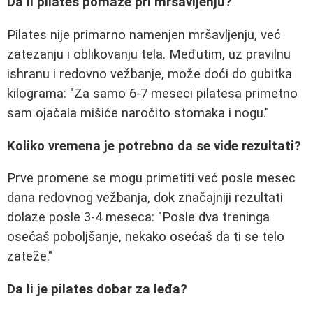
Da li pilates pomaže pri mršavljenju?
Pilates nije primarno namenjen mršavljenju, već
zatezanju i oblikovanju tela. Međutim, uz pravilnu
ishranu i redovno vežbanje, može doći do gubitka
kilograma: "Za samo 6-7 meseci pilatesa primetno
sam ojačala mišiće naročito stomaka i nogu."
Koliko vremena je potrebno da se vide rezultati?
Prve promene se mogu primetiti već posle mesec
dana redovnog vežbanja, dok značajniji rezultati
dolaze posle 3-4 meseca: "Posle dva treninga
osećaš poboljšanje, nekako osećaš da ti se telo
zateže."
Da li je pilates dobar za leđa?