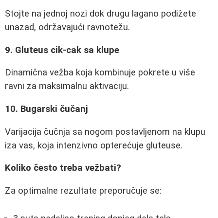
Stojte na jednoj nozi dok drugu lagano podižete
unazad, održavajući ravnotežu.
9. Gluteus cik-cak sa klupe
Dinamična vežba koja kombinuje pokrete u više
ravni za maksimalnu aktivaciju.
10. Bugarski čučanj
Varijacija čučnja sa nogom postavljenom na klupu
iza vas, koja intenzivno opterećuje gluteuse.
Koliko često treba vežbati?
Za optimalne rezultate preporučuje se: