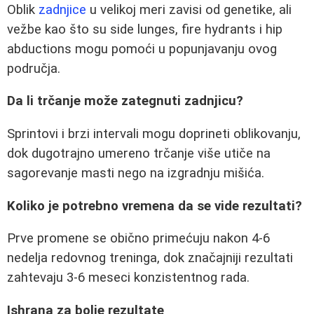
Oblik
zadnjice
u velikoj meri zavisi od genetike, ali
vežbe kao što su side lunges, fire hydrants i hip
abductions mogu pomoći u popunjavanju ovog
područja.
Da li trčanje može zategnuti zadnjicu?
Sprintovi i brzi intervali mogu doprineti oblikovanju,
dok dugotrajno umereno trčanje više utiče na
sagorevanje masti nego na izgradnju mišića.
Koliko je potrebno vremena da se vide rezultati?
Prve promene se obično primećuju nakon 4-6
nedelja redovnog treninga, dok značajniji rezultati
zahtevaju 3-6 meseci konzistentnog rada.
Ishrana za bolje rezultate