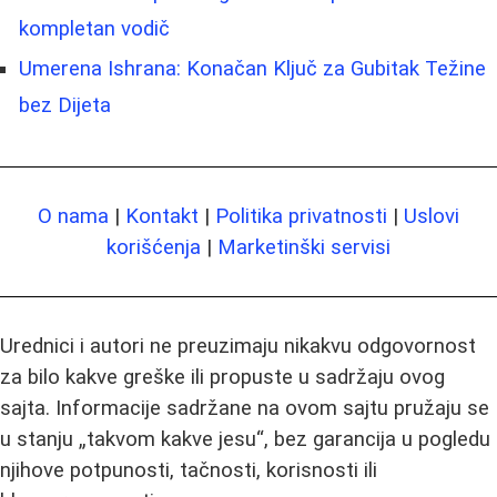
kompletan vodič
Umerena Ishrana: Konačan Ključ za Gubitak Težine
bez Dijeta
O nama
|
Kontakt
|
Politika privatnosti
|
Uslovi
korišćenja
|
Marketinški servisi
Urednici i autori ne preuzimaju nikakvu odgovornost
za bilo kakve greške ili propuste u sadržaju ovog
sajta. Informacije sadržane na ovom sajtu pružaju se
u stanju „takvom kakve jesu“, bez garancija u pogledu
njihove potpunosti, tačnosti, korisnosti ili