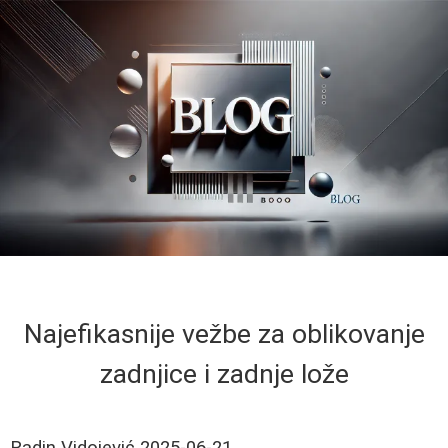
Najefikasnije vežbe za oblikovanje
zadnjice i zadnje lože
Radin Vidojević
2025-06-21