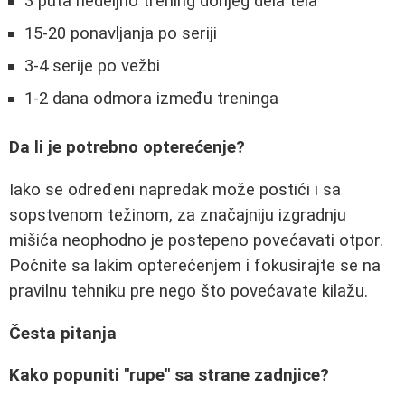
3 puta nedeljno trening donjeg dela tela
15-20 ponavljanja po seriji
3-4 serije po vežbi
1-2 dana odmora između treninga
Da li je potrebno opterećenje?
Iako se određeni napredak može postići i sa
sopstvenom težinom, za značajniju izgradnju
mišića neophodno je postepeno povećavati otpor.
Počnite sa lakim opterećenjem i fokusirajte se na
pravilnu tehniku pre nego što povećavate kilažu.
Česta pitanja
Kako popuniti "rupe" sa strane zadnjice?