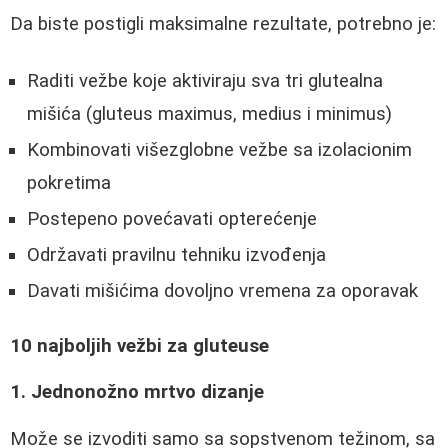
Da biste postigli maksimalne rezultate, potrebno je:
Raditi vežbe koje aktiviraju sva tri glutealna
mišića (gluteus maximus, medius i minimus)
Kombinovati višezglobne vežbe sa izolacionim
pokretima
Postepeno povećavati opterećenje
Održavati pravilnu tehniku izvođenja
Davati mišićima dovoljno vremena za oporavak
10 najboljih vežbi za gluteuse
1. Jednonožno mrtvo dizanje
Može se izvoditi samo sa sopstvenom težinom, sa