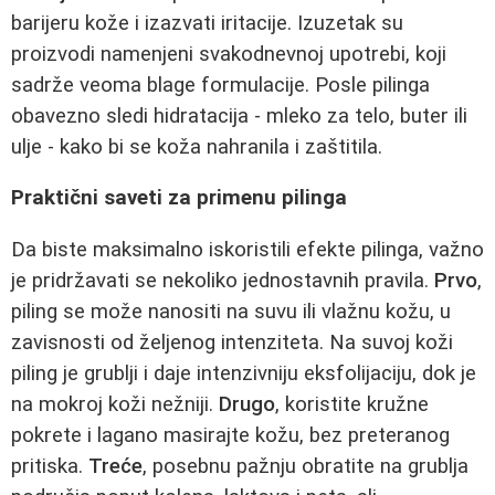
barijeru kože i izazvati iritacije. Izuzetak su
proizvodi namenjeni svakodnevnoj upotrebi, koji
sadrže veoma blage formulacije. Posle pilinga
obavezno sledi hidratacija - mleko za telo, buter ili
ulje - kako bi se koža nahranila i zaštitila.
Praktični saveti za primenu pilinga
Da biste maksimalno iskoristili efekte pilinga, važno
je pridržavati se nekoliko jednostavnih pravila.
Prvo
,
piling se može nanositi na suvu ili vlažnu kožu, u
zavisnosti od željenog intenziteta. Na suvoj koži
piling je grublji i daje intenzivniju eksfolijaciju, dok je
na mokroj koži nežniji.
Drugo
, koristite kružne
pokrete i lagano masirajte kožu, bez preteranog
pritiska.
Treće
, posebnu pažnju obratite na grublja