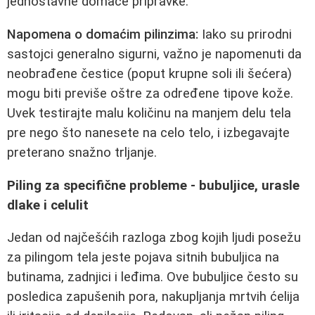
jednostavne domaće pripravke.
Napomena o domaćim pilinzima:
Iako su prirodni
sastojci generalno sigurni, važno je napomenuti da
neobrađene čestice (poput krupne soli ili šećera)
mogu biti previše oštre za određene tipove kože.
Uvek testirajte malu količinu na manjem delu tela
pre nego što nanesete na celo telo, i izbegavajte
preterano snažno trljanje.
Piling za specifične probleme - bubuljice, urasle
dlake i celulit
Jedan od najčešćih razloga zbog kojih ljudi posežu
za pilingom tela jeste pojava sitnih bubuljica na
butinama, zadnjici i leđima. Ove bubuljice često su
posledica zapušenih pora, nakupljanja mrtvih ćelija