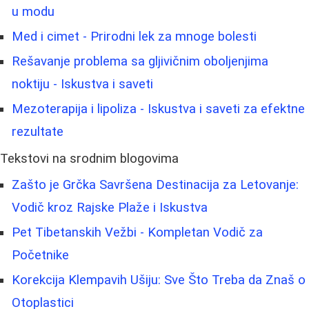
u modu
Med i cimet - Prirodni lek za mnoge bolesti
Rešavanje problema sa gljivičnim oboljenjima
noktiju - Iskustva i saveti
Mezoterapija i lipoliza - Iskustva i saveti za efektne
rezultate
Tekstovi na srodnim blogovima
Zašto je Grčka Savršena Destinacija za Letovanje:
Vodič kroz Rajske Plaže i Iskustva
Pet Tibetanskih Vežbi - Kompletan Vodič za
Početnike
Korekcija Klempavih Ušiju: Sve Što Treba da Znaš o
Otoplastici