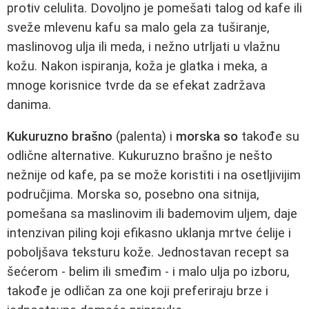
protiv celulita. Dovoljno je pomešati talog od kafe ili
sveže mlevenu kafu sa malo gela za tuširanje,
maslinovog ulja ili meda, i nežno utrljati u vlažnu
kožu. Nakon ispiranja, koža je glatka i meka, a
mnoge korisnice tvrde da se efekat zadržava
danima.
Kukuruzno brašno
(palenta) i
morska so
takođe su
odlične alternative. Kukuruzno brašno je nešto
nežnije od kafe, pa se može koristiti i na osetljivijim
područjima. Morska so, posebno ona sitnija,
pomešana sa maslinovim ili bademovim uljem, daje
intenzivan piling koji efikasno uklanja mrtve ćelije i
poboljšava teksturu kože. Jednostavan recept sa
šećerom - belim ili smeđim - i malo ulja po izboru,
takođe je odličan za one koji preferiraju brze i