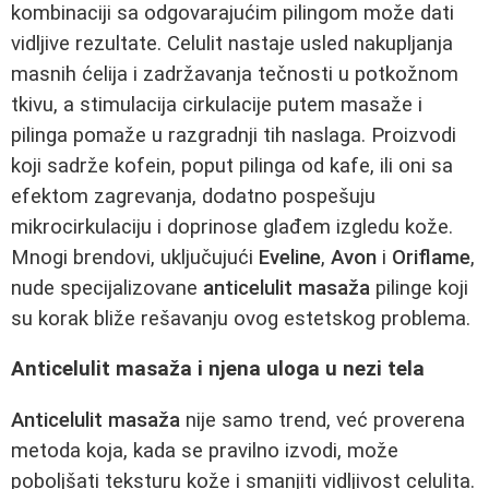
kombinaciji sa odgovarajućim pilingom može dati
vidljive rezultate. Celulit nastaje usled nakupljanja
masnih ćelija i zadržavanja tečnosti u potkožnom
tkivu, a stimulacija cirkulacije putem masaže i
pilinga pomaže u razgradnji tih naslaga. Proizvodi
koji sadrže kofein, poput pilinga od kafe, ili oni sa
efektom zagrevanja, dodatno pospešuju
mikrocirkulaciju i doprinose glađem izgledu kože.
Mnogi brendovi, uključujući
Eveline
,
Avon
i
Oriflame
,
nude specijalizovane
anticelulit masaža
pilinge koji
su korak bliže rešavanju ovog estetskog problema.
Anticelulit masaža i njena uloga u nezi tela
Anticelulit masaža
nije samo trend, već proverena
metoda koja, kada se pravilno izvodi, može
poboljšati teksturu kože i smanjiti vidljivost celulita.