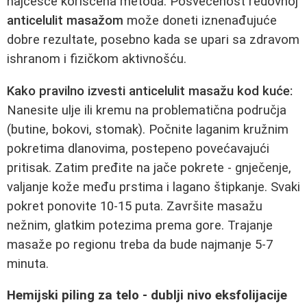
najčešće korišćena metoda. Posvećenost redovnoj
anticelulit masažom
može doneti iznenađujuće
dobre rezultate, posebno kada se upari sa zdravom
ishranom i fizičkom aktivnošću.
Kako pravilno izvesti anticelulit masažu kod kuće:
Nanesite ulje ili kremu na problematična područja
(butine, bokovi, stomak). Počnite laganim kružnim
pokretima dlanovima, postepeno povećavajući
pritisak. Zatim pređite na jače pokrete - gnječenje,
valjanje kože među prstima i lagano štipkanje. Svaki
pokret ponovite 10-15 puta. Završite masažu
nežnim, glatkim potezima prema gore. Trajanje
masaže po regionu treba da bude najmanje 5-7
minuta.
Hemijski piling za telo - dublji nivo eksfolijacije