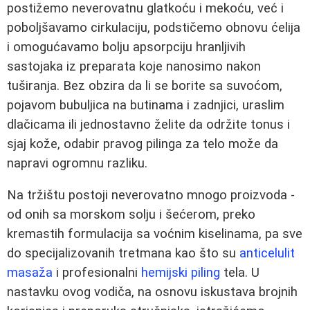
postižemo neverovatnu glatkoću i mekoću, već i
poboljšavamo cirkulaciju, podstičemo obnovu ćelija
i omogućavamo bolju apsorpciju hranljivih
sastojaka iz preparata koje nanosimo nakon
tuširanja. Bez obzira da li se borite sa suvoćom,
pojavom bubuljica na butinama i zadnjici, uraslim
dlačicama ili jednostavno želite da održite tonus i
sjaj kože, odabir pravog pilinga za telo može da
napravi ogromnu razliku.
Na tržištu postoji neverovatno mnogo proizvoda -
od onih sa morskom solju i šećerom, preko
kremastih formulacija sa voćnim kiselinama, pa sve
do specijalizovanih tretmana kao što su
anticelulit
masaža
i profesionalni
hemijski piling
tela. U
nastavku ovog vodiča, na osnovu iskustava brojnih