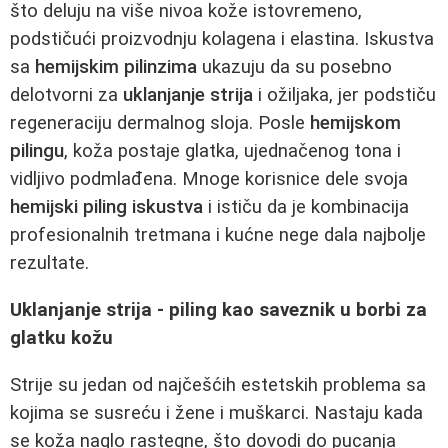
što deluju na više nivoa kože istovremeno,
podstičući proizvodnju kolagena i elastina. Iskustva
sa
hemijskim pilinzima
ukazuju da su posebno
delotvorni za
uklanjanje strija
i ožiljaka, jer podstiču
regeneraciju dermalnog sloja. Posle
hemijskom
pilingu
, koža postaje glatka, ujednačenog tona i
vidljivo podmlađena. Mnoge korisnice dele svoja
hemijski piling iskustva
i ističu da je kombinacija
profesionalnih tretmana i kućne nege dala najbolje
rezultate.
Uklanjanje strija - piling kao saveznik u borbi za
glatku kožu
Strije su jedan od najčešćih estetskih problema sa
kojima se susreću i žene i muškarci. Nastaju kada
se koža naglo rastegne, što dovodi do pucanja