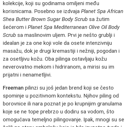
kolekcije, koji su godinama omiljeni među
korisnicama. Posebno se izdvaja
Planet Spa African
Shea Butter Brown Sugar Body Scrub
sa žutim
šećerom i
Planet Spa Mediterranean Olive Oil Body
Scrub
sa maslinovim uljem. Prvi je nešto grublji i
idealan je za one koji vole da osete intenzivniju
masažu, dok je drugi kremastiji i nežniji, pogodan i
za osetljivu kožu. Oba pilinga ostavljaju kožu
neverovatno mekom i hidriranom, a mirisi su im
prijatni i nenametljivi.
Freeman
pilinzi su još jedan brend koji se često
spominje u pozitivnom kontekstu. Njihov piling od
borovnice ili nara poznat je po krupnijim granulama
koje se ne tope prebrzo u dodiru sa vodom, što
omogućava temeljno pilingovanje. Ipak, mnogi su se