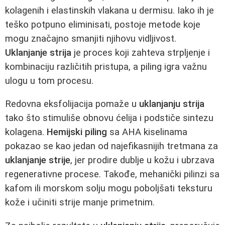
kolagenih i elastinskih vlakana u dermisu. Iako ih je
teško potpuno eliminisati, postoje metode koje
mogu značajno smanjiti njihovu vidljivost.
Uklanjanje strija
je proces koji zahteva strpljenje i
kombinaciju različitih pristupa, a piling igra važnu
ulogu u tom procesu.
Redovna eksfolijacija pomaže u
uklanjanju strija
tako što stimuliše obnovu ćelija i podstiče sintezu
kolagena.
Hemijski piling
sa AHA kiselinama
pokazao se kao jedan od najefikasnijih tretmana za
uklanjanje strije
, jer prodire dublje u kožu i ubrzava
regenerativne procese. Takođe, mehanički pilinzi sa
kafom ili morskom solju mogu poboljšati teksturu
kože i učiniti strije manje primetnim.