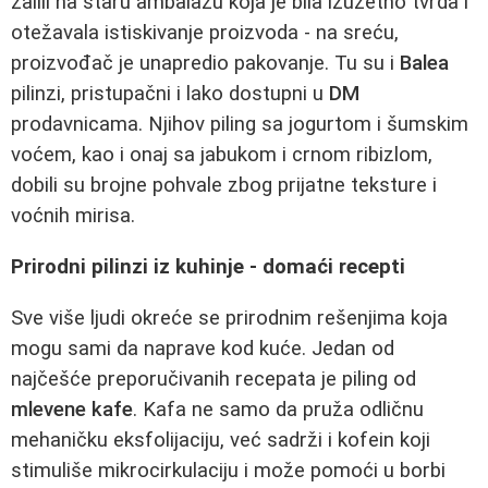
žalili na staru ambalažu koja je bila izuzetno tvrda i
otežavala istiskivanje proizvoda - na sreću,
proizvođač je unapredio pakovanje. Tu su i
Balea
pilinzi, pristupačni i lako dostupni u
DM
prodavnicama. Njihov piling sa jogurtom i šumskim
voćem, kao i onaj sa jabukom i crnom ribizlom,
dobili su brojne pohvale zbog prijatne teksture i
voćnih mirisa.
Prirodni pilinzi iz kuhinje - domaći recepti
Sve više ljudi okreće se prirodnim rešenjima koja
mogu sami da naprave kod kuće. Jedan od
najčešće preporučivanih recepata je piling od
mlevene kafe
. Kafa ne samo da pruža odličnu
mehaničku eksfolijaciju, već sadrži i kofein koji
stimuliše mikrocirkulaciju i može pomoći u borbi