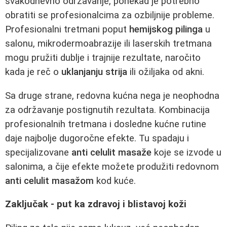
svakodnevno održavanje, ponekad je potrebno
obratiti se profesionalcima za ozbiljnije probleme.
Profesionalni tretmani poput
hemijskog pilinga
u
salonu, mikrodermoabrazije ili laserskih tretmana
mogu pružiti dublje i trajnije rezultate, naročito
kada je reč o
uklanjanju strija
ili ožiljaka od akni.
Sa druge strane, redovna kućna nega je neophodna
za održavanje postignutih rezultata. Kombinacija
profesionalnih tretmana i dosledne kućne rutine
daje najbolje dugoročne efekte. Tu spadaju i
specijalizovane
anti celulit masaže
koje se izvode u
salonima, a čije efekte možete produžiti redovnom
anti celulit masažom
kod kuće.
Zaključak - put ka zdravoj i blistavoj koži