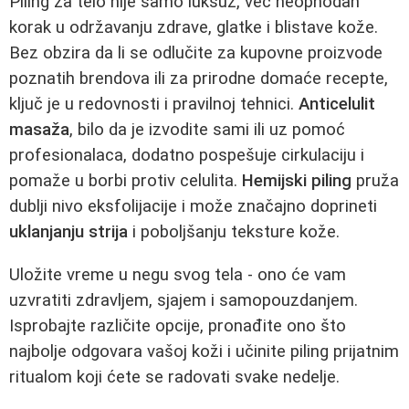
Piling za telo nije samo luksuz, već neophodan
korak u održavanju zdrave, glatke i blistave kože.
Bez obzira da li se odlučite za kupovne proizvode
poznatih brendova ili za prirodne domaće recepte,
ključ je u redovnosti i pravilnoj tehnici.
Anticelulit
masaža
, bilo da je izvodite sami ili uz pomoć
profesionalaca, dodatno pospešuje cirkulaciju i
pomaže u borbi protiv celulita.
Hemijski piling
pruža
dublji nivo eksfolijacije i može značajno doprineti
uklanjanju strija
i poboljšanju teksture kože.
Uložite vreme u negu svog tela - ono će vam
uzvratiti zdravljem, sjajem i samopouzdanjem.
Isprobajte različite opcije, pronađite ono što
najbolje odgovara vašoj koži i učinite piling prijatnim
ritualom koji ćete se radovati svake nedelje.