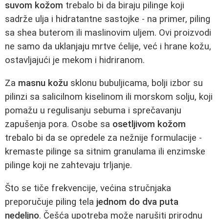
suvom kožom
trebalo bi da biraju pilinge koji
sadrže ulja i hidratantne sastojke - na primer, piling
sa shea buterom ili maslinovim uljem. Ovi proizvodi
ne samo da uklanjaju mrtve ćelije, već i hrane kožu,
ostavljajući je mekom i hidriranom.
Za
masnu kožu
sklonu bubuljicama, bolji izbor su
pilinzi sa salicilnom kiselinom ili morskom solju, koji
pomažu u regulisanju sebuma i sprečavanju
zapušenja pora. Osobe sa
osetljivom kožom
trebalo bi da se opredele za nežnije formulacije -
kremaste pilinge sa sitnim granulama ili enzimske
pilinge koji ne zahtevaju trljanje.
Što se tiče frekvencije, većina stručnjaka
preporučuje piling tela
jednom do dva puta
nedeljno
. Češća upotreba može narušiti prirodnu