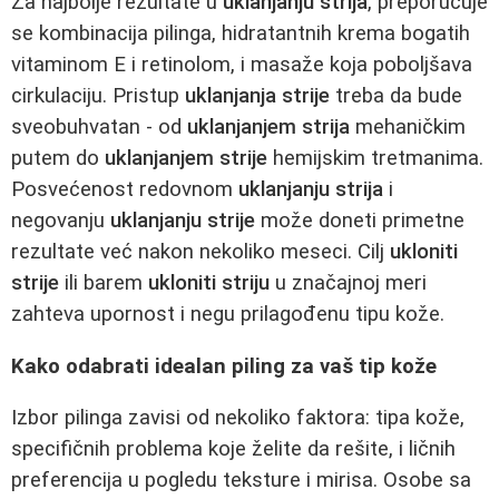
Za najbolje rezultate u
uklanjanju strija
, preporučuje
se kombinacija pilinga, hidratantnih krema bogatih
vitaminom E i retinolom, i masaže koja poboljšava
cirkulaciju. Pristup
uklanjanja strije
treba da bude
sveobuhvatan - od
uklanjanjem strija
mehaničkim
putem do
uklanjanjem strije
hemijskim tretmanima.
Posvećenost redovnom
uklanjanju strija
i
negovanju
uklanjanju strije
može doneti primetne
rezultate već nakon nekoliko meseci. Cilj
ukloniti
strije
ili barem
ukloniti striju
u značajnoj meri
zahteva upornost i negu prilagođenu tipu kože.
Kako odabrati idealan piling za vaš tip kože
Izbor pilinga zavisi od nekoliko faktora: tipa kože,
specifičnih problema koje želite da rešite, i ličnih
preferencija u pogledu teksture i mirisa. Osobe sa