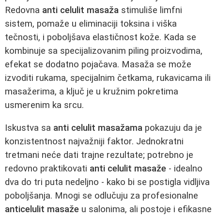
Redovna
anti celulit masaža
stimuliše limfni
sistem, pomaže u eliminaciji toksina i viška
tečnosti, i poboljšava elastičnost kože. Kada se
kombinuje sa specijalizovanim piling proizvodima,
efekat se dodatno pojačava. Masaža se može
izvoditi rukama, specijalnim četkama, rukavicama ili
masažerima, a ključ je u kružnim pokretima
usmerenim ka srcu.
Iskustva sa
anti celulit masažama
pokazuju da je
konzistentnost najvažniji faktor. Jednokratni
tretmani neće dati trajne rezultate; potrebno je
redovno praktikovati
anti celulit masaže
- idealno
dva do tri puta nedeljno - kako bi se postigla vidljiva
poboljšanja. Mnogi se odlučuju za profesionalne
anticelulit masaže
u salonima, ali postoje i efikasne