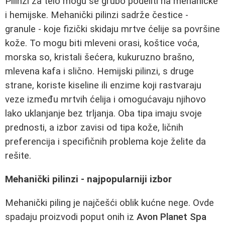
Pilinzi za telo mogu se grubo podeliti na mehaničke
i hemijske. Mehanički pilinzi sadrže čestice -
granule - koje fizički skidaju mrtve ćelije sa površine
kože. To mogu biti mleveni orasi, koštice voća,
morska so, kristali šećera, kukuruzno brašno,
mlevena kafa i slično. Hemijski pilinzi, s druge
strane, koriste kiseline ili enzime koji rastvaraju
veze između mrtvih ćelija i omogućavaju njihovo
lako uklanjanje bez trljanja. Oba tipa imaju svoje
prednosti, a izbor zavisi od tipa kože, ličnih
preferencija i specifičnih problema koje želite da
rešite.
Mehanički pilinzi - najpopularniji izbor
Mehanički piling je najčešći oblik kućne nege. Ovde
spadaju proizvodi poput onih iz
Avon Planet Spa