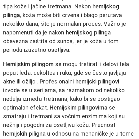
tipa kože i jačine tretmana. Nakon
hemijskog
pilinga
, koža može biti crvena i blago perutava
nekoliko dana, što je normalan proces. Važno je
napomenuti da je nakon
hemijskog pilinga
obavezna zaštita od sunca, jer je koža u tom
periodu izuzetno osetljiva.
Hemijskim pilingom
se mogu tretirati i delovi tela
poput leđa, dekoltea i ruku, gde se često javljaju
akne ili ožiljci. Profesionalni
hemijski pilingovi
izvode se u serijama, sa razmakom od nekoliko
nedelja između tretmana, kako bi se postigao
optimalan efekat.
Hemijskim pilingovima
se
smatraju i tretmani sa voćnim enzimima koji su
nežniji i pogodni za osetljivu kožu. Prednost
hemijskih piligna
u odnosu na mehaničke je u tome