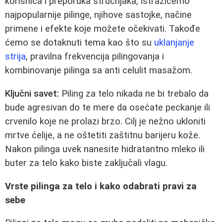
korisnica i preporuka stručnjaka, istražićemo
najpopularnije pilinge, njihove sastojke, načine
primene i efekte koje možete očekivati. Takođe
ćemo se dotaknuti tema kao što su
uklanjanje
strija
, pravilna frekvencija pilingovanja i
kombinovanje pilinga sa anti celulit masažom.
Ključni savet:
Piling za telo nikada ne bi trebalo da
bude agresivan do te mere da osećate peckanje ili
crvenilo koje ne prolazi brzo. Cilj je nežno ukloniti
mrtve ćelije, a ne oštetiti zaštitnu barijeru kože.
Nakon pilinga uvek nanesite hidratantno mleko ili
buter za telo kako biste zaključali vlagu.
Vrste pilinga za telo i kako odabrati pravi za
sebe