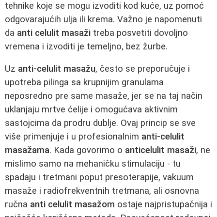
tehnike koje se mogu izvoditi kod kuće, uz pomoć
odgovarajućih ulja ili krema. Važno je napomenuti
da
anti celulit masaži
treba posvetiti dovoljno
vremena i izvoditi je temeljno, bez žurbe.
Uz
anti-celulit masažu
, često se preporučuje i
upotreba pilinga sa krupnijim granulama
neposredno pre same masaže, jer se na taj način
uklanjaju mrtve ćelije i omogućava aktivnim
sastojcima da prodru dublje. Ovaj princip se sve
više primenjuje i u profesionalnim
anti-celulit
masažama
. Kada govorimo o
anticelulit masaži
, ne
mislimo samo na mehaničku stimulaciju - tu
spadaju i tretmani poput presoterapije, vakuum
masaže i radiofrekventnih tretmana, ali osnovna
ručna
anti celulit masažom
ostaje najpristupačnija i