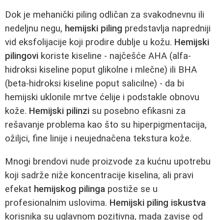
Dok je mehanički piling odličan za svakodnevnu ili
nedeljnu negu,
hemijski piling
predstavlja napredniji
vid eksfolijacije koji prodire dublje u kožu.
Hemijski
pilingovi
koriste kiseline - najčešće AHA (alfa-
hidroksi kiseline poput glikolne i mlečne) ili BHA
(beta-hidroksi kiseline poput salicilne) - da bi
hemijski uklonile mrtve ćelije i podstakle obnovu
kože.
Hemijski pilinzi
su posebno efikasni za
rešavanje problema kao što su hiperpigmentacija,
ožiljci, fine linije i neujednačena tekstura kože.
Mnogi brendovi nude proizvode za kućnu upotrebu
koji sadrže niže koncentracije kiselina, ali pravi
efekat
hemijskog pilinga
postiže se u
profesionalnim uslovima.
Hemijski piling iskustva
korisnika su uglavnom pozitivna, mada zavise od