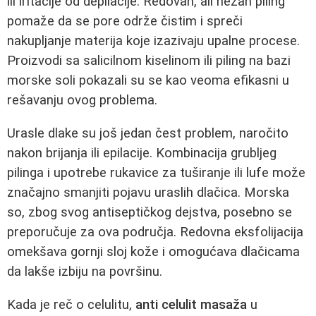
ili iritacije od depilacije. Redovan, ali nežan piling
pomaže da se pore održe čistim i spreči
nakupljanje materija koje izazivaju upalne procese.
Proizvodi sa salicilnom kiselinom ili piling na bazi
morske soli pokazali su se kao veoma efikasni u
rešavanju ovog problema.
Urasle dlake su još jedan čest problem, naročito
nakon brijanja ili epilacije. Kombinacija grubljeg
pilinga i upotrebe rukavice za tuširanje ili lufe može
značajno smanjiti pojavu uraslih dlačica. Morska
so, zbog svog antiseptičkog dejstva, posebno se
preporučuje za ova područja. Redovna eksfolijacija
omekšava gornji sloj kože i omogućava dlačicama
da lakše izbiju na površinu.
Kada je reč o celulitu,
anti celulit masaža
u