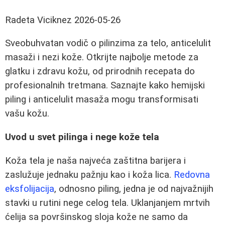
Radeta Viciknez
2026-05-26
Sveobuhvatan vodič o pilinzima za telo, anticelulit
masaži i nezi kože. Otkrijte najbolje metode za
glatku i zdravu kožu, od prirodnih recepata do
profesionalnih tretmana. Saznajte kako hemijski
piling i anticelulit masaža mogu transformisati
vašu kožu.
Uvod u svet pilinga i nege kože tela
Koža tela je naša najveća zaštitna barijera i
zaslužuje jednaku pažnju kao i koža lica.
Redovna
eksfolijacija
, odnosno piling, jedna je od najvažnijih
stavki u rutini nege celog tela. Uklanjanjem mrtvih
ćelija sa površinskog sloja kože ne samo da