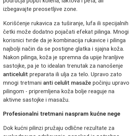
područja poput kolena, laktova i peta, ali
izbegavajte preosetljive zone.
Korišćenje rukavica za tuširanje, lufa ili specijalnih
četki može dodatno pojačati efekat pilinga. Mnogi
korisnici tvrde da je kombinacija rukavice i pilinga
najbolji način da se postigne glatka i sjajna koža.
Nakon pilinga, koža je spremna da upije hranljive
sastojke, pa je to idealan trenutak za nanošenje
anticelulit
preparata ili ulja za telo. Upravo zato
mnogi tretmani
anti celulit masaže
počinju upravo
pilingom - pripremljena koža bolje reaguje na
aktivne sastojke i masažu.
Profesionalni tretmani naspram kućne nege
Dok kućni pilinzi pružaju odlične rezultate za