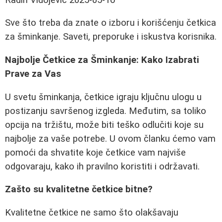
Sve što treba da znate o izboru i korišćenju četkica
za šminkanje. Saveti, preporuke i iskustva korisnika.
Najbolje Četkice za Šminkanje: Kako Izabrati
Prave za Vas
U svetu šminkanja, četkice igraju ključnu ulogu u
postizanju savršenog izgleda. Međutim, sa toliko
opcija na tržištu, može biti teško odlučiti koje su
najbolje za vaše potrebe. U ovom članku ćemo vam
pomoći da shvatite koje četkice vam najviše
odgovaraju, kako ih pravilno koristiti i održavati.
Zašto su kvalitetne četkice bitne?
Kvalitetne četkice ne samo što olakšavaju