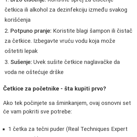
četkica ili alkohol za dezinfekciju između svakog
korišćenja
Potpuno pranje:
Koristite blagi šampon ili čistač
za četkice. Izbegavte vruću vodu koja može
oštetiti lepak
Sušenje:
Uvek sušite četkice naglavačke da
voda ne oštećuje drške
Četkice za početnike - šta kupiti prvo?
Ako tek počinjete sa šminkanjem, ovaj osnovni set
će vam pokriti sve potrebe:
1 četka za tečni puder (Real Techniques Expert