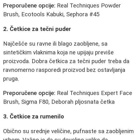
Preporučene opcije:
Real Techniques Powder
Brush, Ecotools Kabuki, Sephora #45
2. Četkice za tečni puder
Najčešće su ravne ili blago zaobljene, sa
sintetičkim vlaknima koja ne upijaju previše
proizvoda. Dobra četkica za tečni puder treba da
ravnomerno rasporedi proizvod bez ostavljanja
pruga.
Preporučene opcije:
Real Techniques Expert Face
Brush, Sigma F80, Deborah pljosnata četka
3. Četkice za rumenilo
Obično su srednje veličine, pufnaste sa zaobljenim
vrhom. Važno je da su dovoljno velike da