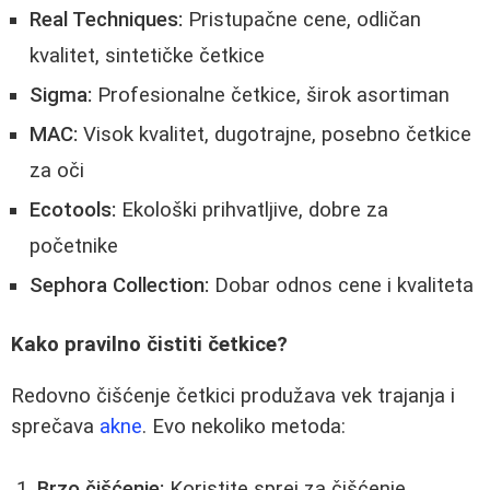
Real Techniques:
Pristupačne cene, odličan
kvalitet, sintetičke četkice
Sigma:
Profesionalne četkice, širok asortiman
MAC:
Visok kvalitet, dugotrajne, posebno četkice
za oči
Ecotools:
Ekološki prihvatljive, dobre za
početnike
Sephora Collection:
Dobar odnos cene i kvaliteta
Kako pravilno čistiti četkice?
Redovno čišćenje četkici produžava vek trajanja i
sprečava
akne
. Evo nekoliko metoda:
Brzo čišćenje:
Koristite sprej za čišćenje