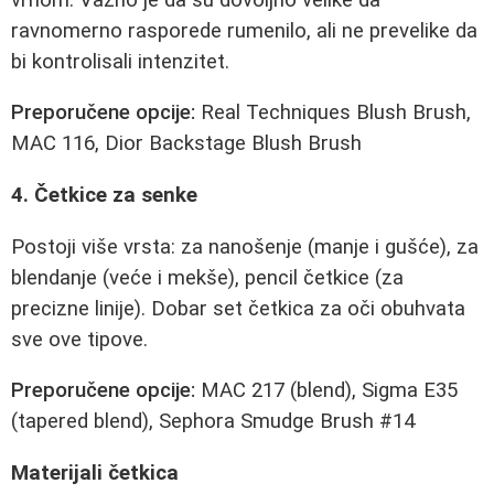
ravnomerno rasporede rumenilo, ali ne prevelike da
bi kontrolisali intenzitet.
Preporučene opcije:
Real Techniques Blush Brush,
MAC 116, Dior Backstage Blush Brush
4. Četkice za senke
Postoji više vrsta: za nanošenje (manje i gušće), za
blendanje (veće i mekše), pencil četkice (za
precizne linije). Dobar set četkica za oči obuhvata
sve ove tipove.
Preporučene opcije:
MAC 217 (blend), Sigma E35
(tapered blend), Sephora Smudge Brush #14
Materijali četkica