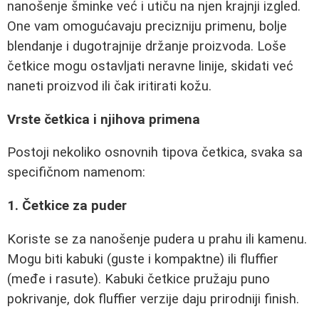
nanošenje šminke već i utiču na njen krajnji izgled.
One vam omogućavaju precizniju primenu, bolje
blendanje i dugotrajnije držanje proizvoda. Loše
četkice mogu ostavljati neravne linije, skidati već
naneti proizvod ili čak iritirati kožu.
Vrste četkica i njihova primena
Postoji nekoliko osnovnih tipova četkica, svaka sa
specifičnom namenom:
1. Četkice za puder
Koriste se za nanošenje pudera u prahu ili kamenu.
Mogu biti kabuki (guste i kompaktne) ili fluffier
(međe i rasute). Kabuki četkice pružaju puno
pokrivanje, dok fluffier verzije daju prirodniji finish.