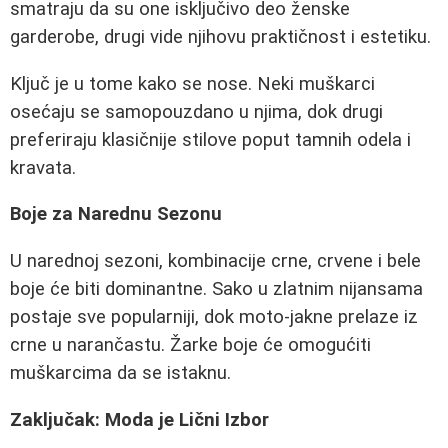
smatraju da su one isključivo deo ženske
garderobe, drugi vide njihovu praktičnost i estetiku.
Ključ je u tome kako se nose. Neki muškarci
osećaju se samopouzdano u njima, dok drugi
preferiraju klasičnije stilove poput tamnih odela i
kravata.
Boje za Narednu Sezonu
U narednoj sezoni, kombinacije crne, crvene i bele
boje će biti dominantne. Sako u zlatnim nijansama
postaje sve popularniji, dok moto-jakne prelaze iz
crne u narančastu. Žarke boje će omogućiti
muškarcima da se istaknu.
Zaključak: Moda je Lični Izbor