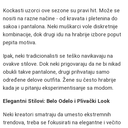
Kockasti uzorci ove sezone su pravi hit. Može se
nositi na razne načine - od kravata i pletenina do
sakoa i pantalona. Neki muškarci vole diskretnije
kombinacije, dok drugi idu na hrabrije izbore poput
pepita motiva.
Ipak, neki tradicionalisti se teško navikavaju na
ovakve stilove. Dok neki prigovaraju da ne bi nikad
obukli takve pantalone, drugi prihvataju samo
određene delove outfita. Žene su često hrabrije
kada je u pitanju eksperimentisanje sa modom.
Elegantni Stilovi: Belo Odelo i Plivački Look
Neki kreatori smatraju da umesto ekstremnih
trendova, treba se fokusirati na elegantne i večito