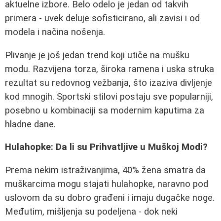
aktuelne izbore. Belo odelo je jedan od takvih
primera - uvek deluje sofisticirano, ali zavisi i od
modela i načina nošenja.
Plivanje je još jedan trend koji utiče na mušku
modu. Razvijena torza, široka ramena i uska struka
rezultat su redovnog vežbanja, što izaziva divljenje
kod mnogih. Sportski stilovi postaju sve popularniji,
posebno u kombinaciji sa modernim kaputima za
hladne dane.
Hulahopke: Da li su Prihvatljive u Muškoj Modi?
Prema nekim istraživanjima, 40% žena smatra da
muškarcima mogu stajati hulahopke, naravno pod
uslovom da su dobro građeni i imaju dugačke noge.
Međutim, mišljenja su podeljena - dok neki