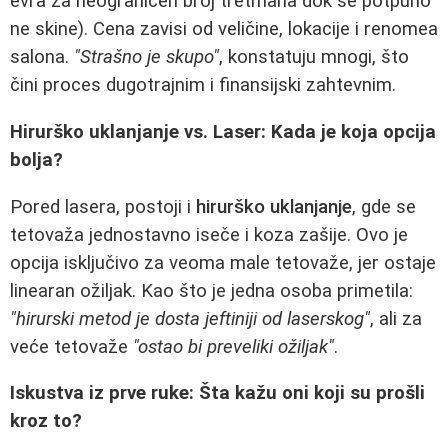
evra za neograničen broj tretmana dok se potpuno
ne skine). Cena zavisi od veličine, lokacije i renomea
salona.
"Strašno je skupo"
, konstatuju mnogi, što
čini proces dugotrajnim i finansijski zahtevnim.
Hirurško uklanjanje vs. Laser: Kada je koja opcija
bolja?
Pored lasera, postoji i
hirurško uklanjanje
, gde se
tetovaža jednostavno iseče i koza zašije. Ovo je
opcija isključivo za veoma male tetovaže, jer ostaje
linearan ožiljak. Kao što je jedna osoba primetila:
"hirurski metod je dosta jeftiniji od laserskog"
, ali za
veće tetovaže
"ostao bi preveliki ožiljak"
.
Iskustva iz prve ruke: Šta kažu oni koji su prošli
kroz to?