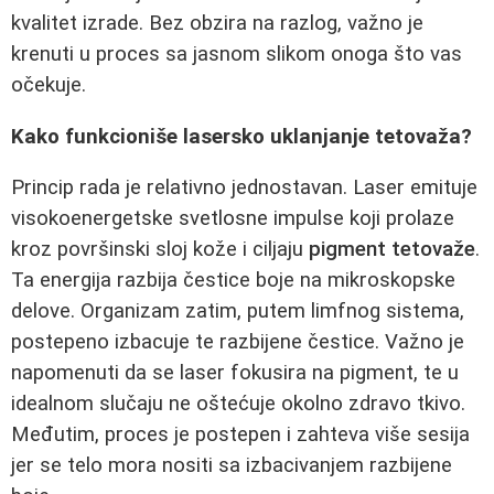
kvalitet izrade. Bez obzira na razlog, važno je
krenuti u proces sa jasnom slikom onoga što vas
očekuje.
Kako funkcioniše lasersko uklanjanje tetovaža?
Princip rada je relativno jednostavan. Laser emituje
visokoenergetske svetlosne impulse koji prolaze
kroz površinski sloj kože i ciljaju
pigment tetovaže
.
Ta energija razbija čestice boje na mikroskopske
delove. Organizam zatim, putem limfnog sistema,
postepeno izbacuje te razbijene čestice. Važno je
napomenuti da se laser fokusira na pigment, te u
idealnom slučaju ne oštećuje okolno zdravo tkivo.
Međutim, proces je postepen i zahteva više sesija
jer se telo mora nositi sa izbacivanjem razbijene