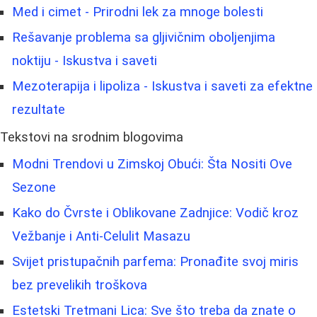
Med i cimet - Prirodni lek za mnoge bolesti
Rešavanje problema sa gljivičnim oboljenjima
noktiju - Iskustva i saveti
Mezoterapija i lipoliza - Iskustva i saveti za efektne
rezultate
Tekstovi na srodnim blogovima
Modni Trendovi u Zimskoj Obući: Šta Nositi Ove
Sezone
Kako do Čvrste i Oblikovane Zadnjice: Vodič kroz
Vežbanje i Anti-Celulit Masazu
Svijet pristupačnih parfema: Pronađite svoj miris
bez prevelikih troškova
Estetski Tretmani Lica: Sve što treba da znate o