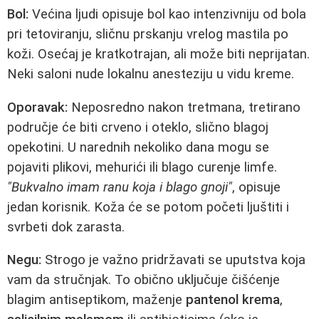
Bol:
Većina ljudi opisuje bol kao intenzivniju od bola
pri tetoviranju, sličnu prskanju vrelog mastila po
koži. Osećaj je kratkotrajan, ali može biti neprijatan.
Neki saloni nude lokalnu anesteziju u vidu kreme.
Oporavak:
Neposredno nakon tretmana, tretirano
područje će biti crveno i oteklo, slično blagoj
opekotini. U narednih nekoliko dana mogu se
pojaviti plikovi, mehurići ili blago curenje limfe.
"Bukvalno imam ranu koja i blago gnoji"
, opisuje
jedan korisnik. Koža će se potom početi ljuštiti i
svrbeti dok zarasta.
Negu:
Strogo je važno pridržavati se uputstva koja
vam da stručnjak. To obično uključuje čišćenje
blagim antiseptikom, maženje
pantenol krema
,