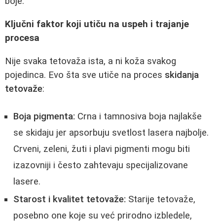
boje.
Ključni faktor koji utiču na uspeh i trajanje
procesa
Nije svaka tetovaža ista, a ni koža svakog
pojedinca. Evo šta sve utiče na proces
skidanja
tetovaže
:
Boja pigmenta:
Crna i tamnosiva boja najlakše
se skidaju jer apsorbuju svetlost lasera najbolje.
Crveni, zeleni, žuti i plavi pigmenti mogu biti
izazovniji i često zahtevaju specijalizovane
lasere.
Starost i kvalitet tetovaže:
Starije tetovaže,
posebno one koje su već prirodno izbledele,