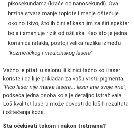
pikosekundama (kraće od nanosekundi). Ova
brzina stvara manje toplote i manje oštećuje
okolno tkivo, što ih čini efikasnijim za širi spektar
boja i smanjuje rizik od ožiljaka. Kao što je jedna
korisnica istakla, postoji velika razlika između
"kozmetičkog i medicinskog lasera"
.
Važno je pitati u salonu ili klinici tačno koji laser
koriste i da li je prikladan za vašu vrstu pigmenta.
"Pico laser nije marka lasera... laser ima svoje ime"
,
podseća jedna osoba koja je detaljno istraživala.
Loš kvalitet lasera može dovesti do loših rezultata
i oštećenja kože.
Šta očekivati tokom i nakon tretmana?