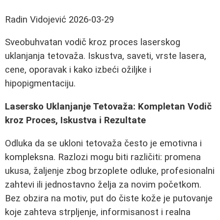
Radin Vidojević
2026-03-29
Sveobuhvatan vodič kroz proces laserskog
uklanjanja tetovaža. Iskustva, saveti, vrste lasera,
cene, oporavak i kako izbeći ožiljke i
hipopigmentaciju.
Lasersko Uklanjanje Tetovaža: Kompletan Vodič
kroz Proces, Iskustva i Rezultate
Odluka da se ukloni tetovaža često je emotivna i
kompleksna. Razlozi mogu biti različiti: promena
ukusa, žaljenje zbog brzoplete odluke, profesionalni
zahtevi ili jednostavno želja za novim početkom.
Bez obzira na motiv, put do čiste kože je putovanje
koje zahteva strpljenje, informisanost i realna