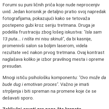
Forumi su puni ličnih priča koje nude neprocenjiv
uvid. Jedan korisnik je detaljno pratio svoj napredak
fotografijama, pokazujući kako se tetovaža
postepeno gubi kroz seriju tretmana. Druga je
podelila frustraciju zbog lošeg iskustva:
"Isla sam
13 puta... i ništa mi nisu skinuli"
, da bi kasnije,
promenivši salon sa boljim laserom, videla
rezultate već nakon prvog tretmana. Ovaj kontrast
naglašava koliko je izbor pravilnog mesta i opreme
presudan.
Mnogi ističu psihološku komponentu:
"Ovo može da
bude dug i emotivan proces"
. Važno je imati
strpljenja i biti spreman na promene koje će se
dešavati sporo.