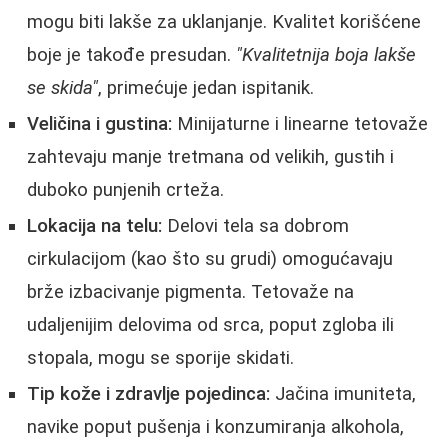
mogu biti lakše za uklanjanje. Kvalitet korišćene
boje je takođe presudan.
"Kvalitetnija boja lakše
se skida"
, primećuje jedan ispitanik.
Veličina i gustina:
Minijaturne i linearne tetovaže
zahtevaju manje tretmana od velikih, gustih i
duboko punjenih crteža.
Lokacija na telu:
Delovi tela sa dobrom
cirkulacijom (kao što su grudi) omogućavaju
brže izbacivanje pigmenta. Tetovaže na
udaljenijim delovima od srca, poput zgloba ili
stopala, mogu se sporije skidati.
Tip kože i zdravlje pojedinca:
Jačina imuniteta,
navike poput pušenja i konzumiranja alkohola,