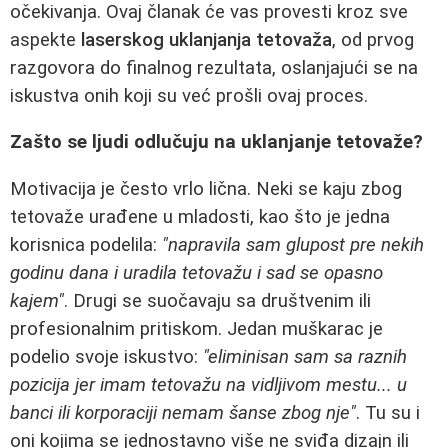
očekivanja. Ovaj članak će vas provesti kroz sve
aspekte
laserskog uklanjanja tetovaža
, od prvog
razgovora do finalnog rezultata, oslanjajući se na
iskustva onih koji su već prošli ovaj proces.
Zašto se ljudi odlučuju na uklanjanje tetovaže?
Motivacija je često vrlo lična. Neki se kaju zbog
tetovaže urađene u mladosti, kao što je jedna
korisnica podelila:
"napravila sam glupost pre nekih
godinu dana i uradila tetovažu i sad se opasno
kajem"
. Drugi se suočavaju sa društvenim ili
profesionalnim pritiskom. Jedan muškarac je
podelio svoje iskustvo:
"eliminisan sam sa raznih
pozicija jer imam tetovažu na vidljivom mestu... u
banci ili korporaciji nemam šanse zbog nje"
. Tu su i
oni kojima se jednostavno više ne sviđa dizajn ili