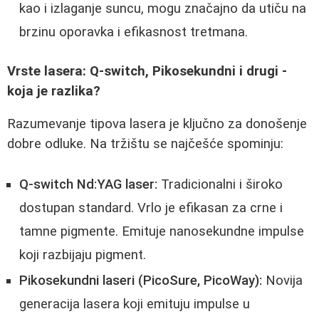
kao i izlaganje suncu, mogu značajno da utiču na
brzinu oporavka i efikasnost tretmana.
Vrste lasera: Q-switch, Pikosekundni i drugi -
koja je razlika?
Razumevanje tipova lasera je ključno za donošenje
dobre odluke. Na tržištu se najčešće spominju:
Q-switch Nd:YAG laser:
Tradicionalni i široko
dostupan standard. Vrlo je efikasan za crne i
tamne pigmente. Emituje nanosekundne impulse
koji razbijaju pigment.
Pikosekundni laseri (PicoSure, PicoWay):
Novija
generacija lasera koji emituju impulse u