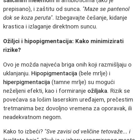
salicilnim melemom
ili antibioticima (ako je
prepisano), i zaštitu od sunca.
"Maze se pantenol
dok se koza peruta"
. Izbegavajte češanje, kidanje
krastica i izlaganje direktnom suncu.
Ožiljci i hipopigmentacija: Kako minimizirati
rizike?
Ovo je možda najveća briga onih koji razmišljaju o
uklanjanju.
Hipopigmentacija
(bele mrlje) i
hiperpigmentacija
(tamne mrlje) su mogući
neželjeni efekti, kao i formiranje
ožiljaka
. Rizik se
povećava sa lošim laserskim uređajem, prečestim
tretmanima bez dovoljno vremena za oporavak, ili
neadekvatnom negom.
Kako to izbeći?
"Sve zavisi od veličine tetovaže... i