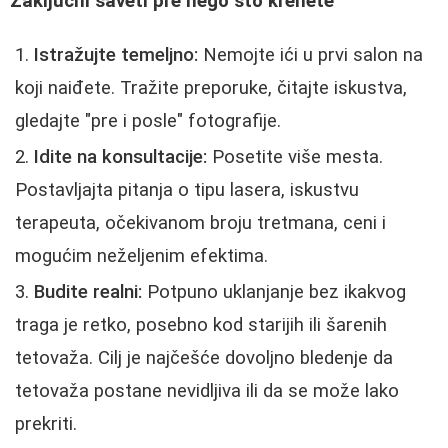
Zaključni saveti pre nego što krenete
Istražujte temeljno:
Nemojte ići u prvi salon na
koji naiđete. Tražite preporuke, čitajte iskustva,
gledajte "pre i posle" fotografije.
Idite na konsultacije:
Posetite više mesta.
Postavljajta pitanja o tipu lasera, iskustvu
terapeuta, očekivanom broju tretmana, ceni i
mogućim neželjenim efektima.
Budite realni:
Potpuno uklanjanje bez ikakvog
traga je retko, posebno kod starijih ili šarenih
tetovaža. Cilj je najčešće dovoljno bledenje da
tetovaža postane nevidljiva ili da se može lako
prekriti.