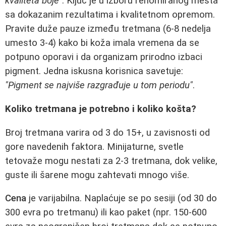
kvaliteta boje"
. Ključ je u izboru renomiranog mesta
sa dokazanim rezultatima i kvalitetnom opremom.
Pravite duže pauze između tretmana (6-8 nedelja
umesto 3-4) kako bi koža imala vremena da se
potpuno oporavi i da organizam prirodno izbaci
pigment. Jedna iskusna korisnica savetuje:
"Pigment se najviše razgrađuje u tom periodu"
.
Koliko tretmana je potrebno i koliko košta?
Broj tretmana varira od 3 do 15+, u zavisnosti od
gore navedenih faktora. Minijaturne, svetle
tetovaže mogu nestati za 2-3 tretmana, dok velike,
guste ili šarene mogu zahtevati mnogo više.
Cena
je varijabilna. Naplaćuje se po sesiji (od 30 do
300 evra po tretmanu) ili kao paket (npr. 150-600