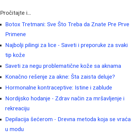
Pročitajte i...
Botox Tretmani: Sve Što Treba da Znate Pre Prve
Primene
Najbolji pilingi za lice - Saveti i preporuke za svaki
tip kože
Saveti za negu problematične kože sa aknama
Konačno rešenje za akne: Šta zaista deluje?
Hormonalne kontraceptive: Istine i zablude
Nordijsko hodanje - Zdrav način za mršavljenje i
rekreaciju
Depilacija šećerom - Drevna metoda koja se vraća
u modu