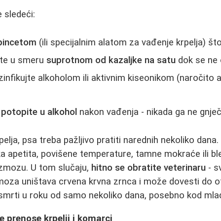
 sledeći:
pincetom
(ili specijalnim alatom za vađenje krpelja) što
ite u smeru
suprotnom od kazaljke na satu
dok se ne 
nfikujte alkoholom ili aktivnim kiseonikom (naročito a
li potopite u alkohol
nakon vađenja - nikada ga ne gnječ
pelja, psa treba pažljivo pratiti narednih nekoliko dan
ka apetita, povišene temperature, tamne mokraće ili b
azmozu. U tom slučaju,
hitno se obratite veterinaru
- s
oza uništava crvena krvna zrnca i može dovesti do ot
, smrti u roku od samo nekoliko dana, posebno kod mlad
e prenose krpelji i komarci