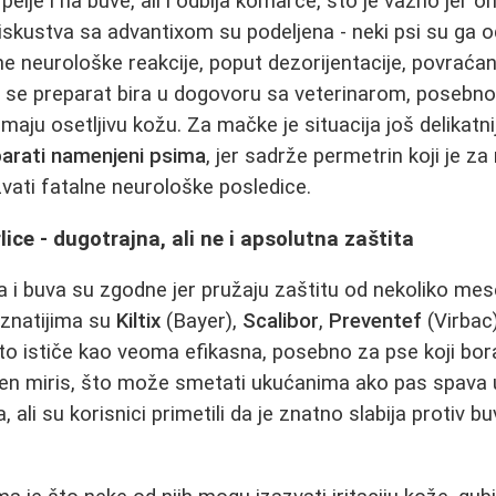
krpelje i na buve, ali i odbija komarce, što je važno jer 
 iskustva sa advantixom su podeljena - neki psi su ga o
jne neurološke reakcije, poput dezorijentacije, povraćan
 se preparat bira u dogovoru sa veterinarom, posebno 
 imaju osetljivu kožu. Za mačke je situacija još delikatni
parati namenjeni psima
, jer sadrže permetrin koji je z
vati fatalne neurološke posledice.
ice - dugotrajna, ali ne i apsolutna zaštita
lja i buva su zgodne jer pružaju zaštitu od nekoliko mes
znatijima su
Kiltix
(Bayer),
Scalibor
,
Preventef
(Virbac
esto ističe kao veoma efikasna, posebno za pse koji bor
en miris, što može smetati ukućanima ako pas spava u 
 ali su korisnici primetili da je znatno slabija protiv bu