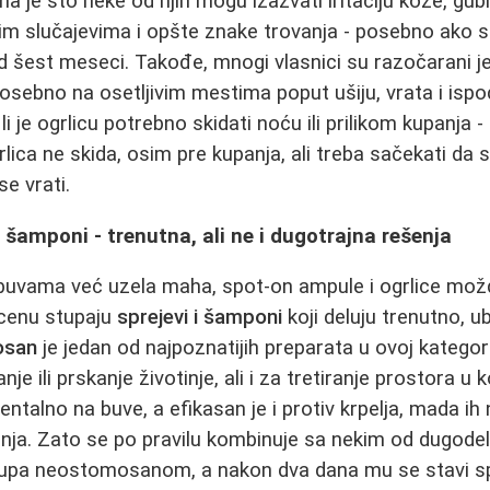
a je što neke od njih mogu izazvati iritaciju kože, gu
kim slučajevima i opšte znake trovanja - posebno ako s
šest meseci. Takođe, mnogi vlasnici su razočarani jer
, posebno na osetljivim mestima poput ušiju, vrata i is
 li je ogrlicu potrebno skidati noću ili prilikom kupanja 
lica ne skida, osim pre kupanja, ali treba sačekati da
e vrati.
i šamponi - trenutna, ali ne i dugotrajna rešenja
 buvama već uzela maha, spot-on ampule i ogrlice možd
scenu stupaju
sprejevi i šamponi
koji deluju trenutno, u
osan
je jedan od najpoznatijih preparata u ovoj kategori
anje ili prskanje životinje, ali i za tretiranje prostora u
talno na buve, a efikasan je i protiv krpelja, mada ih 
ja. Zato se po pravilu kombinuje sa nekim od dugodel
kupa neostomosanom, a nakon dva dana mu se stavi sp