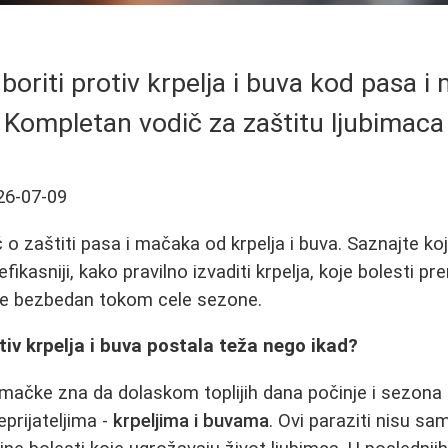
boriti protiv krpelja i buva kod pasa i
Kompletan vodič za zaštitu ljubimaca
26-07-09
 zaštiti pasa i mačaka od krpelja i buva. Saznajte koji
efikasniji, kako pravilno izvaditi krpelja, koje bolesti pr
de bezbedan tokom cele sezone.
tiv krpelja i buva postala teža nego ikad?
i mačke zna da dolaskom toplijih dana počinje i sezona 
prijateljima -
krpeljima i buvama
. Ovi paraziti nisu sa