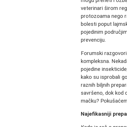
mogu preneti i ozbil
veterinari širom re
protozoama nego ran
bolesti poput lajms
pojedinim područjima
prevenciju.
Forumski razgovori 
kompleksna. Nekada 
pojedine insekticide
kako su isprobali g
raznih biljnih prep
savršeno, dok kod d
mačku? Pokušaćemo
Najefikasniji prepa