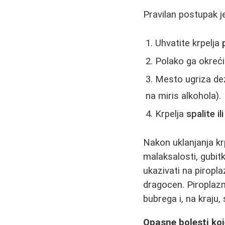
Pravilan postupak je
Uhvatite krpelja
Polako ga okreć
Mesto ugriza dezi
na miris alkohola).
Krpelja
spalite i
Nakon uklanjanja kr
malaksalosti, gubit
ukazivati na piropl
dragocen. Piroplazm
bubrega i, na kraju
Opasne bolesti koj