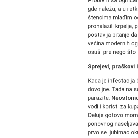
Problem sa ogrlicam
gde naležu, a u ret
štencima mlađim od 
pronalazili krpelje
postavlja pitanje da
većina modernih ogr
osuši pre nego što s
Sprejevi, praškovi 
Kada je infestacija
dovoljne. Tada na 
parazite.
Neostom
vodi i koristi za kup
Deluje gotovo momen
ponovnog naseljavan
prvo se ljubimac o