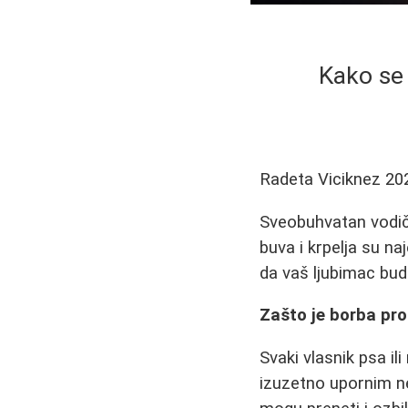
Kako se 
Radeta Viciknez
20
Sveobuhvatan vodič o
buva i krpelja su naj
da vaš ljubimac bu
Zašto je borba pro
Svaki vlasnik psa il
izuzetno upornim ne