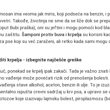
san ima veoma jak miris, koji podseća na benzin, i p
ovetri. Takođe, životinja ne sme da se liže dok se prep
oput Bubi praška), oni su jeftini i mogu pomoći kod blagi
nu zaštitu.
Šamponi protiv buva i krpelja
su korisni k
a pse koji su već zaraženi, ali retko kada sami mogu
iti krpelja - izbegnite najčešće greške
ljuč, ponekad se krpelj ipak zakači. Tada je važno znat
ilno vađenje može povećati rizik od prenošenja bolesti.
vađenja stave alkohol, aceton, benzin ili ulje. To je iz
entalno ispušta crevni sadržaj u krv psa, a upravo se
protozoe koje izazivaju lajmsku bolest, piroplazmozu (b