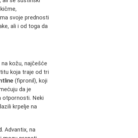
ali se suštinski
 kičme,
 ima svoje prednosti
ke, ali i od toga da
 na kožu, najčešće
itu koja traje od tri
ntline
(fipronil), koji
imećuju da je
n otpornosti. Neki
azili krpelje na
d
. Advantix, na