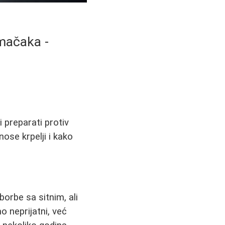
 mačaka -
 preparati protiv
enose krpelji i kako
borbe sa sitnim, ali
mo neprijatni, već