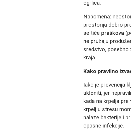
ogrlica.
Napomena: neostomo
prostorija dobro pr
se tiče
praškova
(p
ne pružaju produže
sredstvo, posebno z
kraja.
Kako pravilno izvad
Iako je prevencija k
ukloniti
, jer neprav
kada na krpelja pre 
krpelj u stresu mom
nalaze bakterije i 
opasne infekcije.