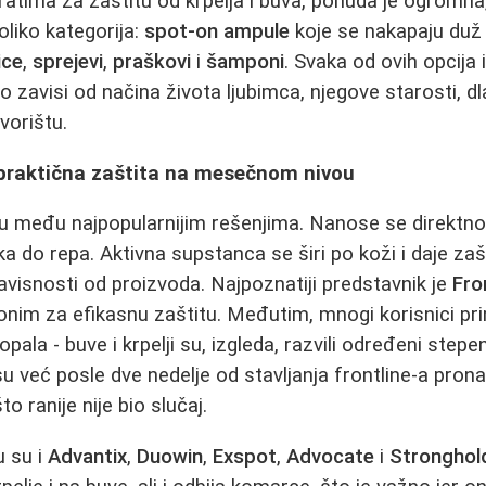
ratima za zaštitu od krpelja i buva, ponuda je ogromna, 
oliko kategorija:
spot-on ampule
koje se nakapaju duž
ice
,
sprejevi
,
praškovi
i
šamponi
. Svaka od ovih opcija
o zavisi od načina života ljubimca, njegove starosti, dla
dvorištu.
praktična zaštita na mesečnom nivou
su među najpopularnijim rešenjima. Nanose se direktno
ka do repa. Aktivna supstanca se širi po koži i daje zašt
zavisnosti od proizvoda. Najpoznatiji predstavnik je
Fro
onim za efikasnu zaštitu. Međutim, mnogi korisnici pr
pala - buve i krpelji su, izgleda, razvili određeni stepe
u već posle dve nedelje od stavljanja frontline-a pronal
o ranije nije bio slučaj.
u su i
Advantix
,
Duowin
,
Exspot
,
Advocate
i
Stronghol