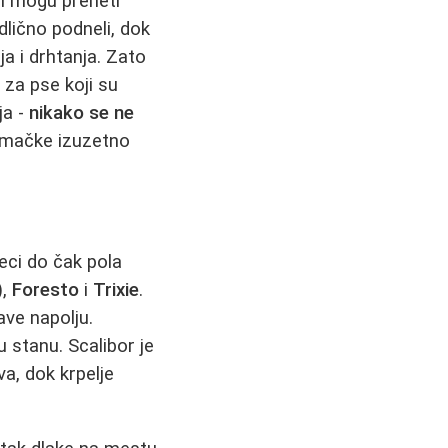
oni mogu preneti
dlično podneli, dok
ja i drhtanja. Zato
za pse koji su
ja -
nikako se ne
a mačke izuzetno
eci do čak pola
),
Foresto
i
Trixie
.
ave napolju.
stanu. Scalibor je
va, dok krpelje