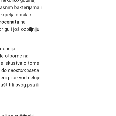
h nekoliko godina,
pasnim bakterijama i
krpelja nosilac
rocenata
na
igu i još ozbiljniju
ituacija
ale otporne na
dele iskustva o tome
, do
neostomosana
i
eni proizvod deluje
tititi svog psa ili