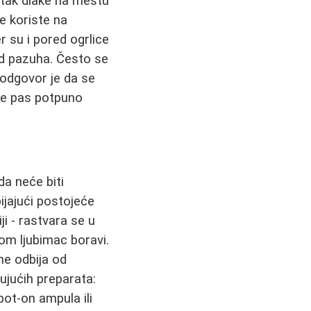
bitak dlake na mestu
e koriste na
 su i pored ogrlice
pod pazuha. Često se
- odgovor je da se
 se pas potpuno
a neće biti
bijajući postojeće
ji - rastvara se u
 kom ljubimac boravi.
ne odbija od
ujućih preparata:
ot-on ampula ili