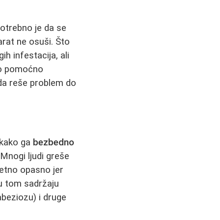
otrebno je da se
arat ne osuši. Što
h infestacija, ali
ao pomoćno
 da reše problem do
i kako ga
bezbedno
 Mnogi ljudi greše
uzetno opasno jer
 u tom sadržaju
abeziozu) i druge