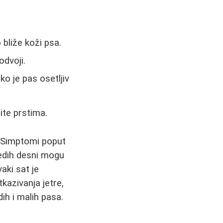
 bliže koži psa.
odvoji.
ko je pas osetljiv
ite prstima.
a. Simptomi poput
ledih desni mogu
vaki sat je
kazivanja jetre,
ih i malih pasa.