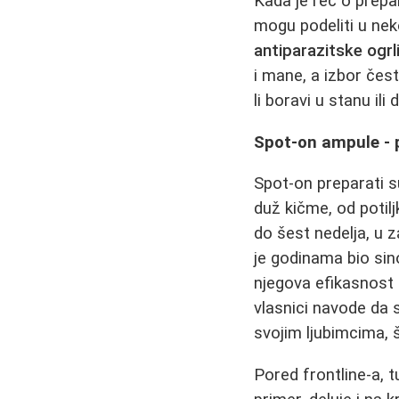
Kada je reč o prepa
mogu podeliti u nek
antiparazitske ogrl
i mane, a izbor čest
li boravi u stanu ili 
Spot-on ampule - 
Spot-on preparati 
duž kičme, od potilj
do šest nedelja, u 
je godinama bio sin
njegova efikasnost o
vlasnici navode da s
svojim ljubimcima, št
Pored frontline-a, t