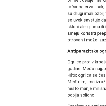
primer, deluje i na 
srčanog crva. Ipak,
su drugi imali ozbil
se uvek savetuje da
skloni alergijama ili
smeju koristiti pre
otrovan i može izaz
Antiparazitske ogrl
Ogrlice protiv krpe
godine. Među najpo
Kiltix ogrlica se č
Međutim, ima izraž
nešto manje mirisna,
odbija solidno.