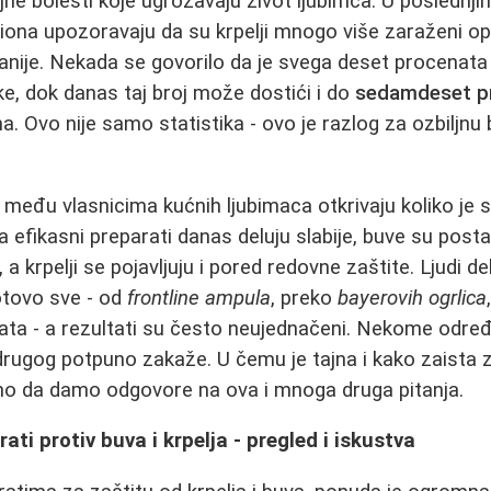
jne bolesti koje ugrožavaju život ljubimca. U poslednji
giona upozoravaju da su krpelji mnogo više zaraženi o
ije. Nekada se govorilo da je svega deset procenata 
ke, dok danas taj broj može dostići i do
sedamdeset p
. Ovo nije samo statistika - ovo je razlog za ozbiljnu br
među vlasnicima kućnih ljubimaca otkrivaju koliko je s
efikasni preparati danas deluju slabije, buve su post
, a krpelji se pojavljuju i pored redovne zaštite. Ljudi 
otovo sve - od
frontline ampula
, preko
bayerovih ogrlica
arata - a rezultati su često neujednačeni. Nekome određ
rugog potpuno zakaže. U čemu je tajna i kako zaista zaš
 da damo odgovore na ova i mnoga druga pitanja.
rati protiv buva i krpelja - pregled i iskustva