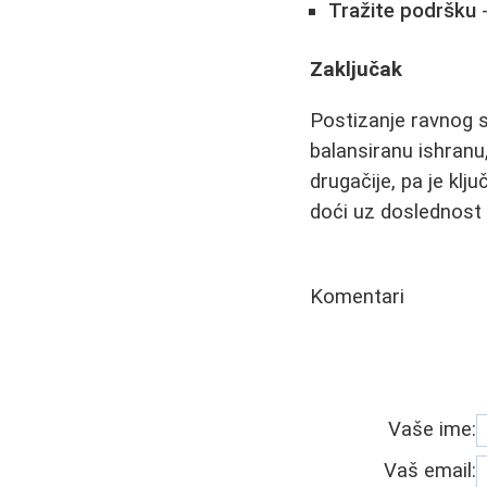
Tražite podršku
-
Zaključak
Postizanje ravnog s
balansiranu ishranu
drugačije, pa je klj
doći uz doslednost 
Komentari
Vaše ime:
Vaš email: