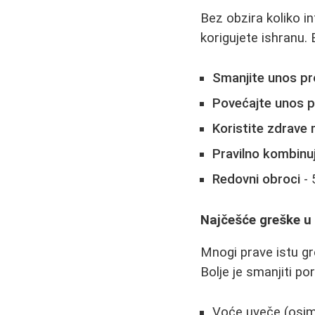
Bez obzira koliko in
korigujete ishranu.
Smanjite unos pr
Povećajte unos p
Koristite zdrave 
Pravilno kombinu
Redovni obroci
- 
Najčešće greške u 
Mnogi prave istu gre
Bolje je smanjiti po
Voće uveče (osim 