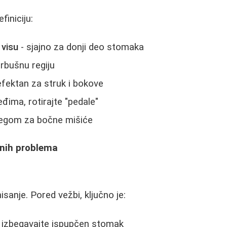
finiciju:
 visu
- sjajno za donji deo stomaka
trbušnu regiju
efektan za struk i bokove
eđima, rotirajte "pedale"
tegom za bočne mišiće
čnih problema
isanje. Pored vežbi, ključno je:
- izbegavajte ispupčen stomak