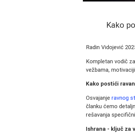
Kako po
Radin Vidojević
202
Kompletan vodič za 
vežbama, motivacij
Kako postići ravan
Osvajanje
ravnog s
članku ćemo detaljn
rešavanja specifičn
Ishrana - ključ za 