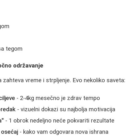
egom
sa tegom
ročno održavanje
a zahteva vreme i strpljenje. Evo nekoliko saveta:
iljeve
- 2-4kg mesečno je zdrav tempo
predak
- vizuelni dokazi su najbolja motivacija
a"
- 1 obrok nedeljno neće pokvariti rezultate
 osećaj
- kako vam odgovara nova ishrana