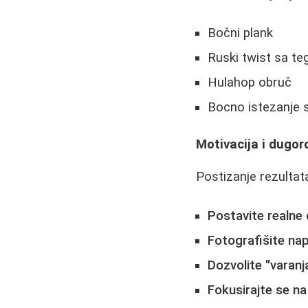
Bočni plank
Ruski twist sa t
Hulahop obruč
Bocno istezanje 
Motivacija i dugo
Postizanje rezultat
Postavite realne c
Fotografišite na
Dozvolite "varanj
Fokusirajte se na