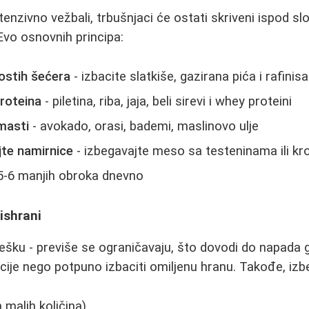
tenzivno vežbali, trbušnjaci će ostati skriveni ispod sl
 Evo osnovnih principa:
ostih šećera
- izbacite slatkiše, gazirana pića i rafini
roteina
- piletina, riba, jaja, beli sirevi i whey proteini
masti
- avokado, orasi, bademi, maslinovo ulje
jte namirnice
- izbegavajte meso sa testeninama ili k
5-6 manjih obroka dnevno
ishrani
šku - previše se ograničavaju, što dovodi do napada gla
rcije nego potpuno izbaciti omiljenu hranu. Takođe, izb
malih količina)