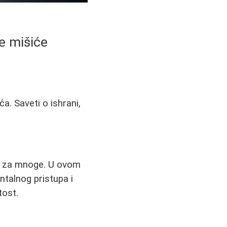
e mišiće
a. Saveti o ishrani,
ov za mnoge. U ovom
ntalnog pristupa i
tost.