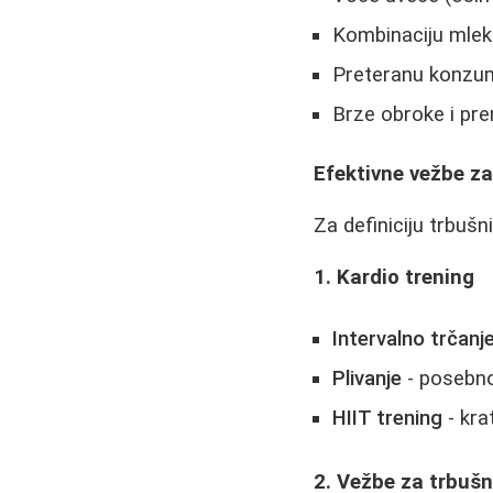
Kombinaciju mlek
Preteranu konzum
Brze obroke i pr
Efektivne vežbe z
Za definiciju trbušn
1. Kardio trening
Intervalno trčanj
Plivanje
- posebno
HIIT trening
- krat
2. Vežbe za trbušn