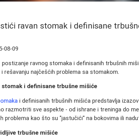
stići ravan stomak i definisane trbušn
5-08-09
postizanje ravnog stomaka i definisanih trbušnih mišić
i i rešavanju najčešćih problema sa stomakom.
 stomak i definisane trbušne mišiće
tomaka
i definisanih trbušnih mišića predstavlja izaz
o razmotriti sve aspekte - od ishrane i treninga do me
ih problema kao što su "jastučići" na bokovima ili nadu
vidljive trbušne mišiće