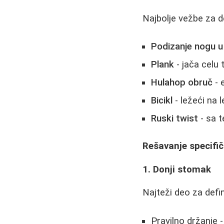
Najbolje vežbe za de
Podizanje nogu u
Plank
- jača celu 
Hulahop obruč
- 
Bicikl
- ležeći na l
Ruski twist
- sa 
Rešavanje specifi
1. Donji stomak
Najteži deo za defin
Pravilno držanje 