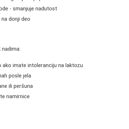
ode - smanjuje nadutost
 na donji deo
 nadima:
 ako imate intoleranciju na laktozu
ah posle jela
ane ili peršuna
jte namirnice