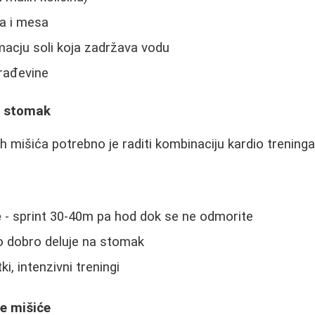
a i mesa
acju soli koja zadržava vodu
erađevine
a stomak
ih mišića potrebno je raditi kombinaciju kardio treninga i
e
- sprint 30-40m pa hod dok se ne odmorite
 dobro deluje na stomak
ki, intenzivni treningi
e mišiće