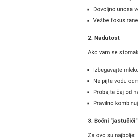
Dovoljno unosa v
Vežbe fokusirane
2. Nadutost
Ako vam se stomak
Izbegavajte mleko
Ne pijte vodu odm
Probajte čaj od n
Pravilno kombinu
3. Bočni "jastučići"
Za ovo su najbolje: