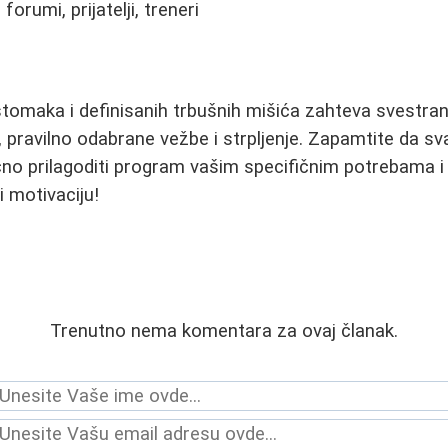
 forumi, prijatelji, treneri
tomaka i definisanih trbušnih mišića zahteva svestran 
, pravilno odabrane vežbe i strpljenje. Zapamtite da sv
učno prilagoditi program vašim specifičnim potrebama i 
i motivaciju!
Trenutno nema komentara za ovaj članak.