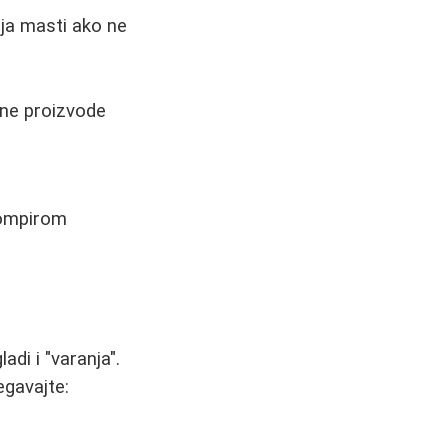
oja masti ako ne
sane proizvode
rompirom
di i "varanja".
egavajte: