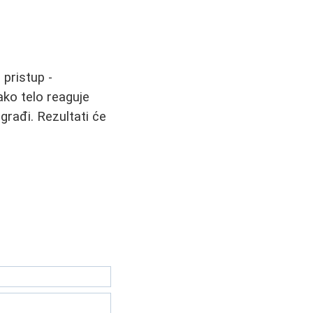
pristup -
ako telo reaguje
građi. Rezultati će