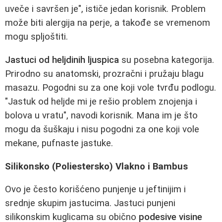
uveče i savršen je", ističe jedan korisnik. Problem
može biti alergija na perje, a takođe se vremenom
mogu spljoštiti.
Jastuci od heljdinih ljuspica
su posebna kategorija.
Prirodno su anatomski, prozračni i pružaju blagu
masazu. Pogodni su za one koji vole tvrđu podlogu.
"Jastuk od heljde mi je rešio problem znojenja i
bolova u vratu", navodi korisnik. Mana im je što
mogu da šuškaju i nisu pogodni za one koji vole
mekane, pufnaste jastuke.
Silikonsko (Poliestersko) Vlakno i Bambus
Ovo je često korišćeno punjenje u jeftinijim i
srednje skupim jastucima. Jastuci punjeni
silikonskim kuglicama su obično
podesive visine