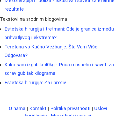
Mezoterapija i lipoliza - Iskustva i saveti za efektne
rezultate
Tekstovi na srodnim blogovima
Estetska hirurgija i tretmani: Gde je granica između
prihvatljivog i ekstrema?
Teretana vs Kućno Vežbanje: Šta Vam Više
Odgovara?
Kako sam izgubila 40kg - Priča o uspehu i saveti za
zdrav gubitak kilograma
Estetska hirurgija: Za i protiv
O nama
|
Kontakt
|
Politika privatnosti
|
Uslovi
korišćenja
|
Marketinški servisi