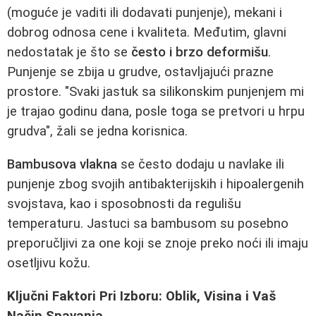
(moguće je vaditi ili dodavati punjenje), mekani i
dobrog odnosa cene i kvaliteta. Međutim, glavni
nedostatak je što se
često i brzo deformišu
.
Punjenje se zbija u grudve, ostavljajući prazne
prostore. "Svaki jastuk sa silikonskim punjenjem mi
je trajao godinu dana, posle toga se pretvori u hrpu
grudva", žali se jedna korisnica.
Bambusova vlakna
se često dodaju u navlake ili
punjenje zbog svojih antibakterijskih i hipoalergenih
svojstava, kao i sposobnosti da regulišu
temperaturu. Jastuci sa bambusom su posebno
preporučljivi za one koji se znoje preko noći ili imaju
osetljivu kožu.
Ključni Faktori Pri Izboru: Oblik, Visina i Vaš
Način Spavanja