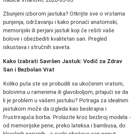
Zbunjeni izborom jastuka? Otkrijte sve o vrstama
punjenja, održavanju i kako pronaći anatomski,
memorijski ili perjani jastuk koji će rešiti vaše
bolove i obezbediti kvalitetan san. Pregled
iskustava i stručnih saveta.
Kako Izabrati Savršen Jastuk: Vodič za Zdrav
San i Bezbolan Vrat
Koliko puta ste se probudili sa ukočenim vratom,
bolovima u ramenima ili glavoboljom, pitajući se da
li je problem u vašem jastuku? Potraga za idealnim
jastukom može da izgleda kao beskrajna i
frustrirajuća borba. Prolazite kroz bezbroj modela -
od memorijske pene, preko lateksa i bambusa, do
klasičnih perjanih - a svaki obećava san poput