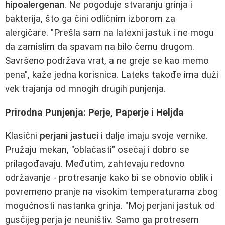
hipoalergenan
. Ne pogoduje stvaranju grinja i
bakterija, što ga čini odličnim izborom za
alergičare. "Prešla sam na latexni jastuk i ne mogu
da zamislim da spavam na bilo čemu drugom.
Savršeno podržava vrat, a ne greje se kao memo
pena", kaže jedna korisnica. Lateks takođe ima duži
vek trajanja od mnogih drugih punjenja.
Prirodna Punjenja: Perje, Paperje i Heljda
Klasični
perjani jastuci
i dalje imaju svoje vernike.
Pružaju mekan, "oblačasti" osećaj i dobro se
prilagođavaju. Međutim, zahtevaju redovno
održavanje - protresanje kako bi se obnovio oblik i
povremeno pranje na visokim temperaturama zbog
mogućnosti nastanka grinja. "Moj perjani jastuk od
gusčijeg perja je neuništiv. Samo ga protresem