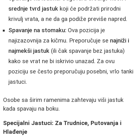
srednje tvrd jastuk
koji će podržati prirodni
krivulj vrata, a ne da ga podiže previše napred.
Spavanje na stomaku:
Ova pozicija je
najizazovnija za kičmu. Preporučuje se
najniži i
najmekši jastuk
(ili čak spavanje bez jastuka)
kako se vrat ne bi iskrivio unazad. Za ovu
poziciju se često preporučuju posebni, vrlo tanki
jastuci.
Osobe sa širim ramenima zahtevaju viši jastuk
kada spavaju na boku.
Specijalni Jastuci: Za Trudnice, Putovanja i
Hlađenje