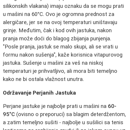
silikonskih vlakana) imaju oznaku da se mogu prati
u mašini na 60°C. Ovo je ogromna prednost za
alergičare, jer se na ovoj temperaturi uništavaju
grinje. Međutim, čak i kod ovih jastuka, nakon
pranja može doći do blagog zbijanja punjenja.
"Posle pranja, jastuk se malo skupi, ali se vrati u
formu nakon sušenja", kaže korisnica vitapurovog
jastuka. Sušenje u mašini za veš na niskoj
temperaturi je prihvatljivo, ali mora biti temeljno
kako ne bi ostala vlažnost unutra.
Održavanje Perjanih Jastuka
Perjane jastuke je najbolje prati u mašini na
60-
95°C
(ovisno o preporuci) sa blagim deterdžentom,
a zatim temeljno sušiti - najbolje u sušilici sa tenis