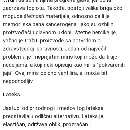
zadržava toplotu. Takođe, postoji velika briga oko
moguće
štetnosti
materijala, odnosno da li je
memorijska pena kancerogena. Iako su ozbiljni
proizvođači uglavnom uklonili štetne hemikalije,
važno je tražiti proizvode sa potvrdom o
zdravstvenoj ispravnosti. Jedan od najvećih
problema je i
neprijatan miris
koji može da traje
nedeljama, a koji neki opisuju kao miris "pokvarenih
jaja". Ovaj miris obično ventilira, ali može biti
nepodnošljiv.
Lateks
Jastuci od prirodnog ili mešovitog lateksa
predstavljaju odličnu alternativu. Lateks je
elastičan, održava oblik, prozračan i