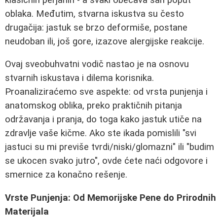
oblaka. Međutim, stvarna iskustva su često
drugačija: jastuk se brzo deformiše, postane
neudoban ili, još gore, izazove alergijske reakcije.
Ovaj sveobuhvatni vodič nastao je na osnovu
stvarnih iskustava i dilema korisnika.
Proanaliziraćemo sve aspekte: od vrsta punjenja i
anatomskog oblika, preko praktičnih pitanja
održavanja i pranja, do toga kako jastuk utiče na
zdravlje vaše kičme. Ako ste ikada pomislili "svi
jastuci su mi previše tvrdi/niski/glomazni" ili "budim
se ukocen svako jutro", ovde ćete naći odgovore i
smernice za konačno rešenje.
Vrste Punjenja: Od Memorijske Pene do Prirodnih
Materijala