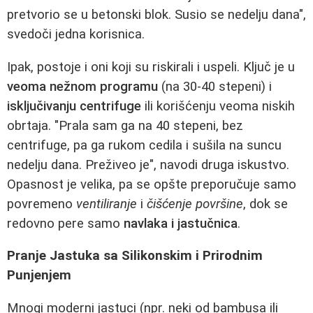
pretvorio se u betonski blok. Susio se nedelju dana",
svedoči jedna korisnica.
Ipak, postoje i oni koji su riskirali i uspeli. Ključ je u
veoma nežnom programu
(na 30-40 stepeni) i
isključivanju centrifuge
ili korišćenju veoma niskih
obrtaja. "Prala sam ga na 40 stepeni, bez
centrifuge, pa ga rukom cedila i sušila na suncu
nedelju dana. Preživeo je", navodi druga iskustvo.
Opasnost je velika, pa se opšte preporučuje samo
povremeno
ventiliranje
i
čišćenje površine
, dok se
redovno pere samo
navlaka i jastučnica
.
Pranje Jastuka sa Silikonskim i Prirodnim
Punjenjem
Mnogi moderni jastuci (npr. neki od bambusa ili