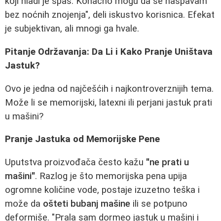
koji hladi je spas. Konačno mogu da se naspavam
bez noćnih znojenja", deli iskustvo korisnica. Efekat
je subjektivan, ali mnogi ga hvale.
Pitanje Održavanja: Da Li i Kako Pranje Uništava
Jastuk?
Ovo je jedna od najčešćih i najkontroverznijih tema.
Može li se memorijski, latexni ili perjani jastuk prati
u mašini?
Pranje Jastuka od Memorijske Pene
Uputstva proizvođača često kažu
"ne prati u
mašini"
. Razlog je što memorijska pena upija
ogromne količine vode, postaje izuzetno teška i
može da
ošteti bubanj mašine
ili se potpuno
deformiše. "Prala sam dormeo jastuk u mašini i