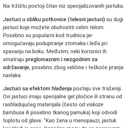
Na tržištu postoji čitav niz specijalizovanih jastuka.
Jastuci u obliku potkovice (telesni jastuci)
su dugi
jastuci koje možete obuhvatiti celim telom.
Posebno su popularni kod trudnica jer
omogućavaju podupiranje stomaka i leđa pri
spavanju na boku. Međutim, neki korisnici ih
smatraju
preglomaznim i nezgodnim za
održavanje
, posebno zbog veličine i teškoće pranja
navlaka.
Jastuci sa efektom hlađenja
postaju sve traženiji.
Ovi jastuci imaju specijalne gel pločice ili stranu od
rashladujućeg materijala (često od
viskoze
bambusa
ili posebno tkanog pamuka) koji odvodi
toplotu od glave. "Kao žena u menopauzi, jastuk