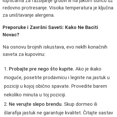
lopticama za razbijanje grudvi ili na jakom suncu uz
redovno protresanje. Visoka temperatura je ključna
za uništavanje alergena.
Preporuke i Završni Saveti: Kako Ne Baciti
Novac?
Na osnovu brojnih iskustava, evo neklh konačnih
saveta za kupovinu:
Probajte pre nego što kupite.
Ako je ikako
moguće, posetite prodavnicu i legnite na jastuk u
poziciji u kojoj obično spavate. Provedite barem
nekoliko minuta u toj poziciji.
Ne verujte slepo brendu.
Skup dormeo ili
šlarafija jastuk ne garantuje kvalitet. Čitajte sastav