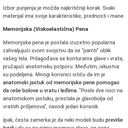
Izbor punjenja je možda najkritičniji korak. Svaki
materijal ima svoje karakteristike, prednosti i mane.
Memorijska (Viskoelastična) Pena
Memorijska pena je postala izuzetno popularna
zahvaljujući svom svojstvu da se "pamti" oblik
vašeg tela. Prilagođava se konturama glave i vrata,
pružajući anatomsku potporu. Međutim, iskustva
su podeljena. Mnogi korisnici ističu da im je
anatomski jastuk od memorijske pene pomogao
da reše bolove u vratu i leđima
. "Posle dve noci na
anatomskom jastuku, prestala je glavobolja od
vratnih pršljenova", navodi jedan korisnik.
Ipak, česta zamerka je da neki modeli budu
previše
tvrdi
i da se na njima pregreva glava, jer pena