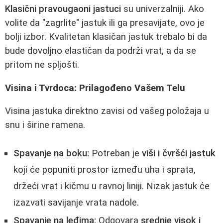
Klasični pravougaoni jastuci
su univerzalniji. Ako
volite da "zagrlite" jastuk ili ga presavijate, ovo je
bolji izbor. Kvalitetan klasičan jastuk trebalo bi da
bude dovoljno elastičan da podrži vrat, a da se
pritom ne spljošti.
Visina i Tvrdoca: Prilagođeno Vašem Telu
Visina jastuka direktno zavisi od vašeg položaja u
snu i širine ramena.
Spavanje na boku:
Potreban je
viši i čvršći jastuk
koji će popuniti prostor između uha i sprata,
držeći vrat i kičmu u ravnoj liniji. Nizak jastuk će
izazvati savijanje vrata nadole.
Spavanje na leđima:
Odgovara
srednje visok i