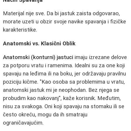
Materijal nije sve. Da bi jastuk zaista odgovarao,
morate uzeti u obzir svoje navike spavanja i fizičke
karakteristike.
Anatomski vs. Klasični Oblik
Anatomski (konturni) jastuci
imaju izrezane delove
za potporu vratu i ramenima. Idealni su za one koji
spavaju na leđima ili na boku, jer održavaju pravilnu
poziciju kičme. "Kao osoba sa problemima u vratu,
anatomski jastuk mi je neophodan. Bez njega se
probudim kao nakovanj", kaže korisnik. Međutim,
nisu za svakoga. Oni koji spavaju na stomaku ili se
često okreću, mogu da ih smatraju
ograničavajućim.