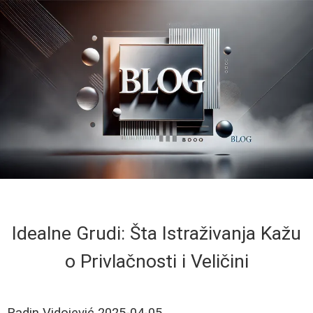
Idealne Grudi: Šta Istraživanja Kažu
o Privlačnosti i Veličini
Radin Vidojević
2025-04-05