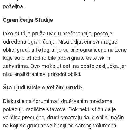
poželjna.
Ograničenja Studije
Iako studija pruža uvid u preferencije, postoje
određena ograničenja. Nisu uključeni svi mogući
oblici grudi, a fotografije su bile ograničene na žene
koje su prethodno bile podvrgnute estetskim
zahvatima. Ovo može uticati na opšte zaključke, jer
nisu analizirani svi prirodni oblici.
Šta Ljudi Misle o Veličini Grudi?
Diskusije na forumima i društvenim mrežama
pokazuju različite stavove. Dok neki ističu da je
veličina presudna, drugi smatraju da je oblik i način
na koji se grudi nose bitniji od samog volumena.