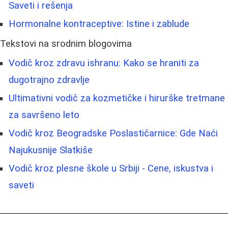
Saveti i rešenja
Hormonalne kontraceptive: Istine i zablude
Tekstovi na srodnim blogovima
Vodič kroz zdravu ishranu: Kako se hraniti za
dugotrajno zdravlje
Ultimativni vodič za kozmetičke i hirurške tretmane
za savršeno leto
Vodič kroz Beogradske Poslastičarnice: Gde Naći
Najukusnije Slatkiše
Vodič kroz plesne škole u Srbiji - Cene, iskustva i
saveti