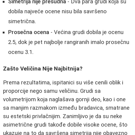
Simetrija nije presudna
- Dva para grudi koja su
dobila najveće ocene nisu bila savršeno
simetrična.
Prosečna ocena
- Većina grudi dobila je ocenu
2.5, dok je pet najbolje rangiranih imalo prosečnu
ocenu 3.1.
Zašto Veličina Nije Najbitnija?
Prema rezultatima, ispitanici su više cenili oblik i
proporcije nego samu veličinu. Grudi sa
volumetrijom koja naglašava gornji deo, kao i one
sa manjim razmakom između bradavica, smatrane
su estetski privlačnijim. Zanimljivo je da su neke
asimetrične grudi takođe dobile visoke ocene, što
ukazuje na to da savršena simetrija nije obavezno