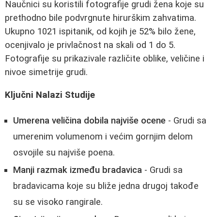
Naučnici su koristili fotografije grudi žena koje su
prethodno bile podvrgnute hirurškim zahvatima.
Ukupno 1021 ispitanik, od kojih je 52% bilo žene,
ocenjivalo je privlačnost na skali od 1 do 5.
Fotografije su prikazivale različite oblike, veličine i
nivoe simetrije grudi.
Ključni Nalazi Studije
Umerena veličina dobila najviše ocene
- Grudi sa
umerenim volumenom i većim gornjim delom
osvojile su najviše poena.
Manji razmak između bradavica
- Grudi sa
bradavicama koje su bliže jedna drugoj takođe
su se visoko rangirale.