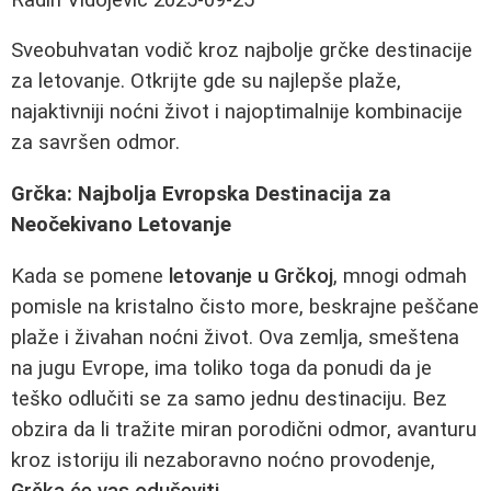
Sveobuhvatan vodič kroz najbolje grčke destinacije
za letovanje. Otkrijte gde su najlepše plaže,
najaktivniji noćni život i najoptimalnije kombinacije
za savršen odmor.
Grčka: Najbolja Evropska Destinacija za
Neočekivano Letovanje
Kada se pomene
letovanje u Grčkoj
, mnogi odmah
pomisle na kristalno čisto more, beskrajne peščane
plaže i živahan noćni život. Ova zemlja, smeštena
na jugu Evrope, ima toliko toga da ponudi da je
teško odlučiti se za samo jednu destinaciju. Bez
obzira da li tražite miran porodični odmor, avanturu
kroz istoriju ili nezaboravno noćno provodenje,
Grčka će vas oduševiti
.