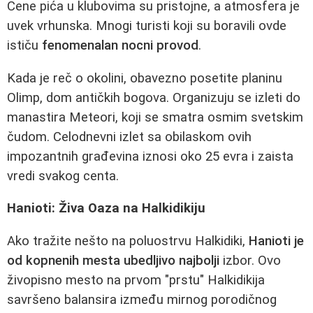
Cene pića u klubovima su pristojne, a atmosfera je
uvek vrhunska. Mnogi turisti koji su boravili ovde
ističu
fenomenalan nocni provod
.
Kada je reč o okolini, obavezno posetite planinu
Olimp, dom antičkih bogova. Organizuju se izleti do
manastira Meteori, koji se smatra osmim svetskim
čudom. Celodnevni izlet sa obilaskom ovih
impozantnih građevina iznosi oko 25 evra i zaista
vredi svakog centa.
Hanioti: Živa Oaza na Halkidikiju
Ako tražite nešto na poluostrvu Halkidiki,
Hanioti je
od kopnenih mesta ubedljivo najbolji
izbor. Ovo
živopisno mesto na prvom "prstu" Halkidikija
savršeno balansira između mirnog porodičnog