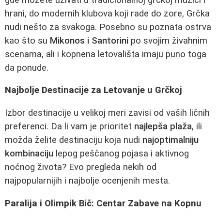
hrani, do modernih klubova koji rade do zore, Grčka
nudi nešto za svakoga. Posebno su poznata ostrva
kao što su
Mikonos i Santorini
po svojim živahnim
scenama, ali i kopnena letovališta imaju puno toga
da ponude.
Najbolje Destinacije za Letovanje u Grčkoj
Izbor destinacije u velikoj meri zavisi od vaših ličnih
preferenci. Da li vam je prioritet
najlepša plaža
, ili
možda želite destinaciju koja nudi
najoptimalniju
kombinaciju
lepog peščanog pojasa i aktivnog
noćnog života? Evo pregleda nekih od
najpopularnijih i najbolje ocenjenih mesta.
Paralija i Olimpik Bič: Centar Zabave na Kopnu