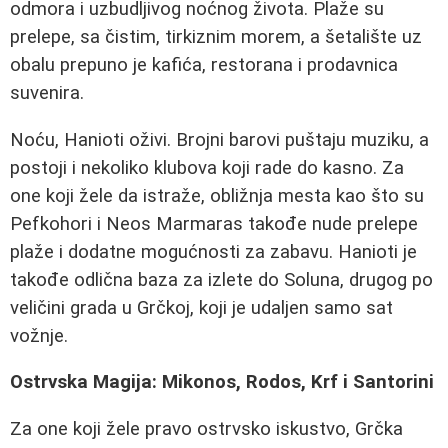
odmora i uzbudljivog noćnog života. Plaže su
prelepe, sa čistim, tirkiznim morem, a šetalište uz
obalu prepuno je kafića, restorana i prodavnica
suvenira.
Noću, Hanioti oživi. Brojni barovi puštaju muziku, a
postoji i nekoliko klubova koji rade do kasno. Za
one koji žele da istraže, obližnja mesta kao što su
Pefkohori i Neos Marmaras takođe nude prelepe
plaže i dodatne mogućnosti za zabavu. Hanioti je
takođe odlična baza za izlete do Soluna, drugog po
veličini grada u Grčkoj, koji je udaljen samo sat
vožnje.
Ostrvska Magija: Mikonos, Rodos, Krf i Santorini
Za one koji žele pravo ostrvsko iskustvo, Grčka