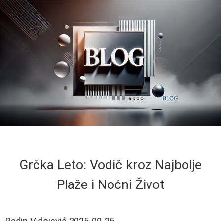
Grčka Leto: Vodič kroz Najbolje
Plaže i Noćni Život
Radin Vidojević
2025-09-25