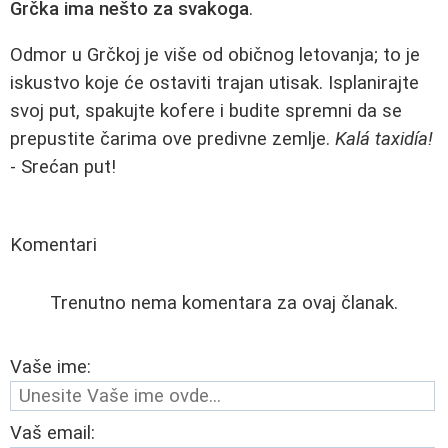
Grčka ima nešto za svakoga
.
Odmor u Grčkoj je više od običnog letovanja; to je
iskustvo koje će ostaviti trajan utisak. Isplanirajte
svoj put, spakujte kofere i budite spremni da se
prepustite čarima ove predivne zemlje.
Kalá taxidía!
- Srećan put!
Komentari
Trenutno nema komentara za ovaj članak.
Vaše ime:
Vaš email: