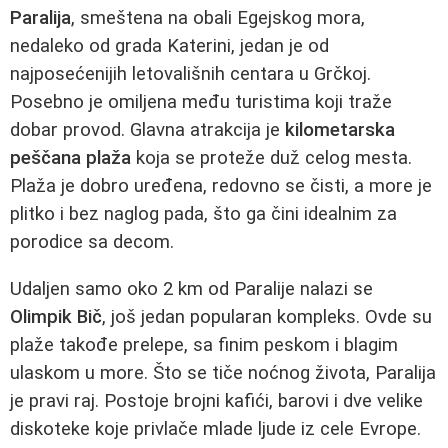
Paralija
, smeštena na obali Egejskog mora,
nedaleko od grada Katerini, jedan je od
najposećenijih letovališnih centara u Grčkoj.
Posebno je omiljena među turistima koji traže
dobar provod. Glavna atrakcija je
kilometarska
peščana plaža
koja se proteže duž celog mesta.
Plaža je dobro uređena, redovno se čisti, a more je
plitko i bez naglog pada, što ga čini idealnim za
porodice sa decom.
Udaljen samo oko 2 km od Paralije nalazi se
Olimpik Bič
, još jedan popularan kompleks. Ovde su
plaže takođe prelepe, sa finim peskom i blagim
ulaskom u more. Što se tiče noćnog života, Paralija
je pravi raj. Postoje brojni kafići, barovi i dve velike
diskoteke koje privlače mlade ljude iz cele Evrope.