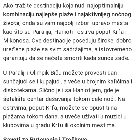
Ako tražite destinaciju koja nudi
najoptimalniju
kombinaciju najlepše plaže i najaktivnijeg noćnog
života
, onda su vam najbolji izbori upravo mesta
kao što su Paralija, Hanioti i ostrva poput Krfa i
Mikonosa. Ove destinacije poseduju široke, dobro
uređene plaže sa svim sadržajima, a istovremeno
garantuju da se nećete smoriti kada sunce zađe.
U Paraliji i Olimpik Biču možete provesti dan
sunčajući se i kupajući, a veče u brojnim kafićima i
diskotekama. Slično je i sa Haniotijem, gde je
šetalište centar dešavanja tokom cele noći. Na
ostrvima, poput Krfa, možete se opustiti na
plažama tokom dana, a uveče uživati u muzici u
klubovima u gradu Krfu ili okolnim mestima.
Saveti za Putovanje i Troškove