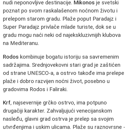
nudi neponovljive destinacije.
Mikonos
je svetski
poznat po svom raskalašenom noćnom životu i
prelepom starom gradu. Plaže poput Paradajz i
Super Paradajz privlače mlade turiste, dok se u
gradu mogu naći neki od najekskluzivnijih klubova
na Mediteranu.
Rodos
kombinuje bogatu istoriju sa savremenim
sadržajima. Srednjovekovni stari grad je zaštićen
od strane UNESCO-a, a ostrvo takođe ima prelepe
plaže i dobro razvijen noćni život, posebno u
gradovima Rodos i Faliraki.
Krf
, najsevernije grčko ostrvo, ima potpuno
drugačiji karakter. Zahvaljujući venecijanskom
nasleđu, glavni grad ostrva je prelep sa svojim
utvrđenjima i uskim ulicama. Plaže su raznovrsne -