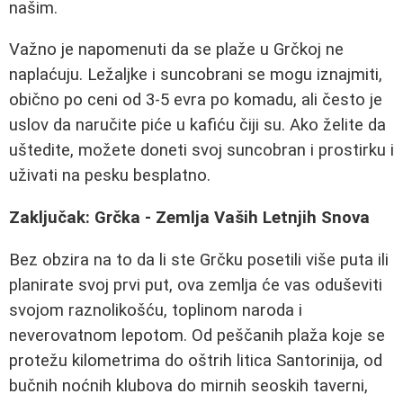
našim.
Važno je napomenuti da se plaže u Grčkoj ne
naplaćuju. Ležaljke i suncobrani se mogu iznajmiti,
obično po ceni od 3-5 evra po komadu, ali često je
uslov da naručite piće u kafiću čiji su. Ako želite da
uštedite, možete doneti svoj suncobran i prostirku i
uživati na pesku besplatno.
Zaključak: Grčka - Zemlja Vaših Letnjih Snova
Bez obzira na to da li ste Grčku posetili više puta ili
planirate svoj prvi put, ova zemlja će vas oduševiti
svojom raznolikošću, toplinom naroda i
neverovatnom lepotom. Od peščanih plaža koje se
protežu kilometrima do oštrih litica Santorinija, od
bučnih noćnih klubova do mirnih seoskih taverni,