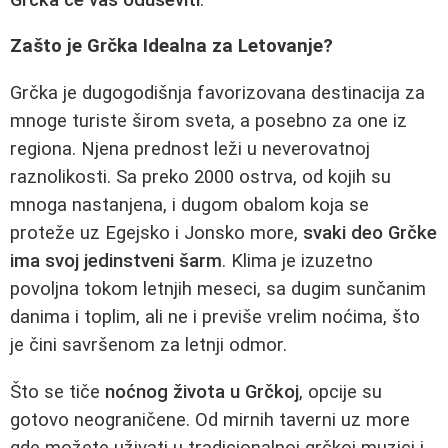
Zašto je Grčka Idealna za Letovanje?
Grčka je dugogodišnja favorizovana destinacija za
mnoge turiste širom sveta, a posebno za one iz
regiona. Njena prednost leži u neverovatnoj
raznolikosti. Sa preko 2000 ostrva, od kojih su
mnoga nastanjena, i dugom obalom koja se
proteže uz Egejsko i Jonsko more,
svaki deo Grčke
ima svoj jedinstveni šarm
. Klima je izuzetno
povoljna tokom letnjih meseci, sa dugim sunčanim
danima i toplim, ali ne i previše vrelim noćima, što
je čini savršenom za letnji odmor.
Što se tiče
noćnog života u Grčkoj
, opcije su
gotovo neograničene. Od mirnih taverni uz more
gde možete uživati u tradicionalnoj grčkoj muzici i