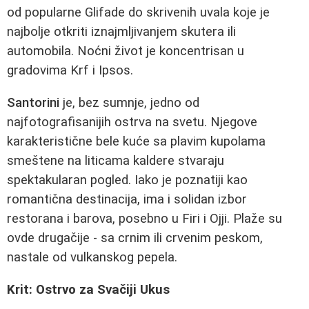
od popularne Glifade do skrivenih uvala koje je
najbolje otkriti iznajmljivanjem skutera ili
automobila. Noćni život je koncentrisan u
gradovima Krf i Ipsos.
Santorini
je, bez sumnje, jedno od
najfotografisanijih ostrva na svetu. Njegove
karakteristične bele kuće sa plavim kupolama
smeštene na liticama kaldere stvaraju
spektakularan pogled. Iako je poznatiji kao
romantična destinacija, ima i solidan izbor
restorana i barova, posebno u Firi i Ojji. Plaže su
ovde drugačije - sa crnim ili crvenim peskom,
nastale od vulkanskog pepela.
Krit: Ostrvo za Svačiji Ukus