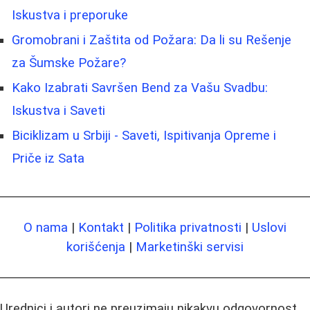
Iskustva i preporuke
Gromobrani i Zaštita od Požara: Da li su Rešenje
za Šumske Požare?
Kako Izabrati Savršen Bend za Vašu Svadbu:
Iskustva i Saveti
Biciklizam u Srbiji - Saveti, Ispitivanja Opreme i
Priče iz Sata
O nama
|
Kontakt
|
Politika privatnosti
|
Uslovi
korišćenja
|
Marketinški servisi
Urednici i autori ne preuzimaju nikakvu odgovornost