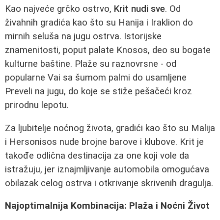
Kao najveće grčko ostrvo,
Krit nudi sve
. Od
živahnih gradića kao što su Hanija i Iraklion do
mirnih seluša na jugu ostrva. Istorijske
znamenitosti, poput palate Knosos, deo su bogate
kulturne baštine. Plaže su raznovrsne - od
popularne Vai sa šumom palmi do usamljene
Preveli na jugu, do koje se stiže pešačeći kroz
prirodnu lepotu.
Za ljubitelje noćnog života, gradići kao što su Malija
i Hersonisos nude brojne barove i klubove. Krit je
takođe odlična destinacija za one koji vole da
istražuju, jer iznajmljivanje automobila omogućava
obilazak celog ostrva i otkrivanje skrivenih dragulja.
Najoptimalnija Kombinacija: Plaža i Noćni Život