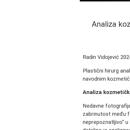
Analiza ko
Radin Vidojević
202
Plastični hirurg ana
navodnim kozmetičk
Analiza kozmetičk
Nedavne fotografije 
zabrinutost među fa
neprepoznatljivo" u 