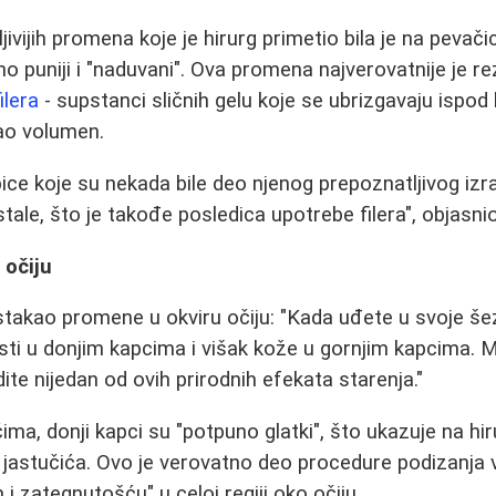
ivijih promena koje je hirurg primetio bila je na pevači
o puniji i "naduvani". Ova promena najverovatnije je re
ilera
- supstanci sličnih gelu koje se ubrizgavaju ispod
ao volumen.
pice koje su nekada bile deo njenog prepoznatljivog izr
le, što je takođe posledica upotrebe filera", objasnio 
 očiju
stakao promene u okviru očiju: "Kada uđete u svoje š
sti u donjim kapcima i višak kože u gornjim kapcima. 
ite nijedan od ovih prirodnih efekata starenja."
ma, donji kapci su "potpuno glatki", što ukazuje na hi
 jastučića. Ovo je verovatno deo procedure podizanja
 i zategnutošću" u celoj regiji oko očiju.