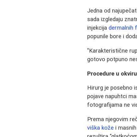
Jedna od najupečatlj
sada izgledaju znatn
injekcija
dermalnih f
popunile bore i dod
"Karakteristične ru
gotovo potpuno nesta
Procedure u okviru
Hirurg je posebno i
pojave napuhtci ma
fotografijama ne vid
Prema njegovim reči
viška kože
i masnih
rezultira "glatkoćom