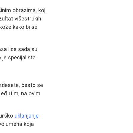
cinim obrazima, koji
zultat višestrukih
 kože kako bi se
aza lica sada su
je specijalista.
ezdesete, često se
Međutim, na ovim
rurško
uklanjanje
 volumena koja