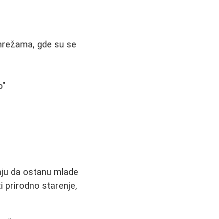
 mrežama, gde su se
o"
ćaju da ostanu mlade
ti prirodno starenje,