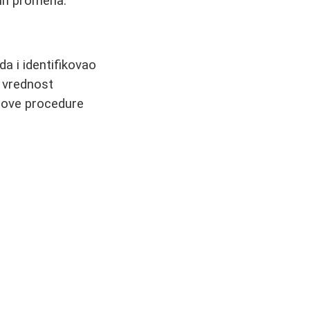
vih promena.
da i identifikovao
a vrednost
 ove procedure