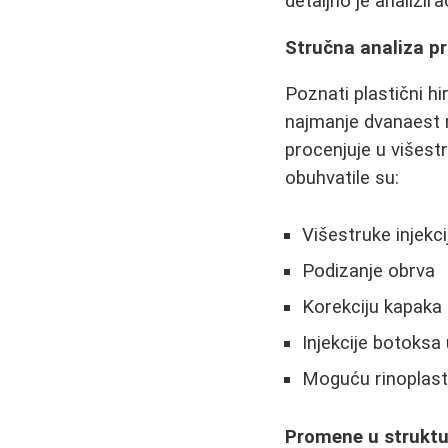
detaljno je analizi
Stručna analiza p
Poznati plastični hi
najmanje dvanaest r
procenjuje u višes
obuhvatile su:
Višestruke injekci
Podizanje obrva
Korekciju kapaka
Injekcije botoksa 
Moguću rinoplast
Promene u struktu