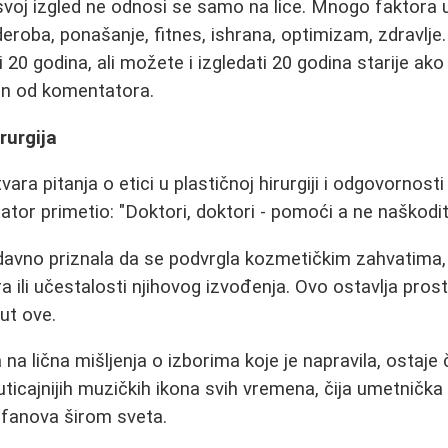
 svoj izgled ne odnosi se samo na lice. Mnogo faktora 
roba, ponašanje, fitnes, ishrana, optimizam, zdravlje. 
 20 godina, ali možete i izgledati 20 godina starije ako
dan od komentatora.
irurgija
ara pitanja o etici u plastičnoj hirurgiji i odgovornost
tor primetio: "Doktori, doktori - pomoći a ne naškoditi.
davno priznala da se podvrgla kozmetičkim zahvatima, n
 ili učestalosti njihovog izvođenja. Ovo ostavlja prost
ut ove.
 na lična mišljenja o izborima koje je napravila, ostaje 
uticajnijih muzičkih ikona svih vremena, čija umetnička 
e fanova širom sveta.