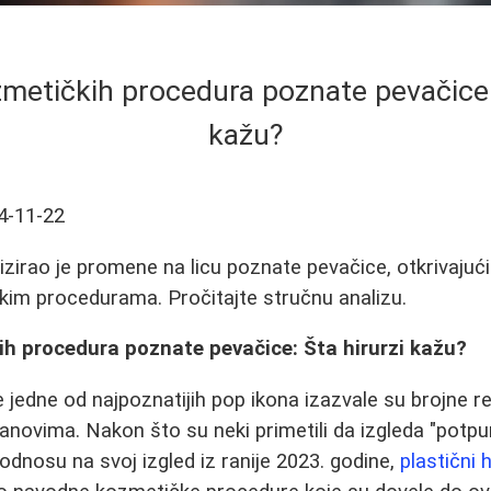
zmetičkih procedura poznate pevačice: 
kažu?
4-11-22
lizirao je promene na licu poznate pevačice, otkrivajući
im procedurama. Pročitajte stručnu analizu.
ih procedura poznate pevačice: Šta hirurzi kažu?
jedne od najpoznatijih pop ikona izazvale su brojne rea
novima. Nakon što su neki primetili da izgleda "potpun
odnosu na svoj izgled iz ranije 2023. godine,
plastični 