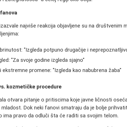
i fanova
 izazvale najviše reakcija objavljene su na društvenim
ljenjima:
abrinutost: "Izgleda potpuno drugačije i neprepoznatljiv
zgled: "Za svoje godine izgleda sjajno"
ali ekstremne promene: "Izgleda kao nabubrena žaba"
 vs. kozmetičke procedure
ala otvara pitanje o pritiscima koje javne ličnosti ose
ni mladost. Dok neki fanovi smatraju da je bolje prihvati
o ima pravo da odluči šta će raditi sa svojim telom.