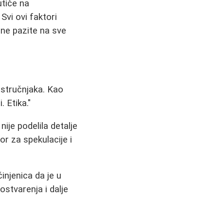
utiče na
Svi ovi faktori
 ne pazite na sve
i stručnjaka. Kao
 Etika."
ije podelila detalje
or za spekulacije i
činjenica da je u
ostvarenja i dalje