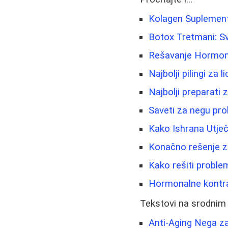
Kolagen Suplement
Botox Tretmani: S
Rešavanje Hormonsk
Najbolji pilingi za 
Najbolji preparati
Saveti za negu pr
Kako Ishrana Utječ
Konačno rešenje za
Kako rešiti problem
Hormonalne kontrac
Tekstovi na srodnim
Anti-Aging Nega z