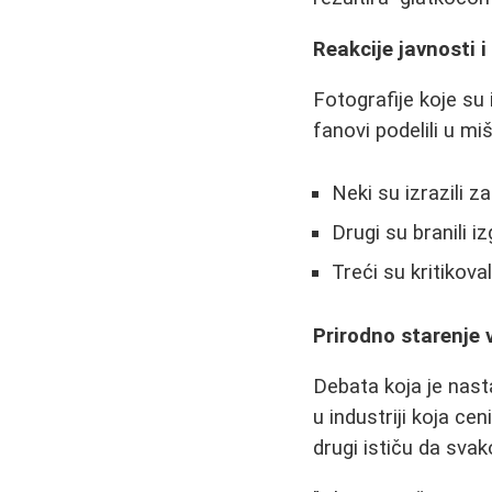
Reakcije javnosti 
Fotografije koje su
fanovi podelili u miš
Neki su izrazili z
Drugi su branili i
Treći su kritikov
Prirodno starenje
Debata koja je nast
u industriji koja ce
drugi ističu da svak