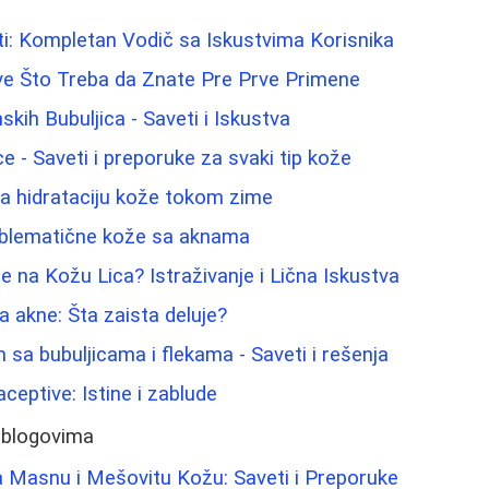
i: Kompletan Vodič sa Iskustvima Korisnika
ve Što Treba da Znate Pre Prve Primene
ih Bubuljica - Saveti i Iskustva
lice - Saveti i preporuke za svaki tip kože
 za hidrataciju kože tokom zime
oblematične kože sa aknama
e na Kožu Lica? Istraživanje i Lična Iskustva
 akne: Šta zaista deluje?
 sa bubuljicama i flekama - Saveti i rešenja
eptive: Istine i zablude
 blogovima
a Masnu i Mešovitu Kožu: Saveti i Preporuke