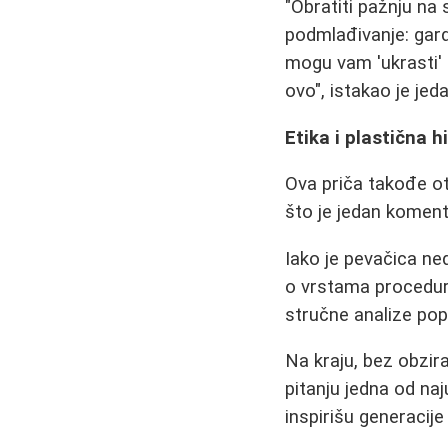
"Obratiti pažnju na
podmlađivanje: garde
mogu vam 'ukrasti' i
ovo", istakao je je
Etika i plastična h
Ova priča takođe otv
što je jedan komenta
Iako je pevačica ne
o vrstama procedura
stručne analize pop
Na kraju, bez obzira
pitanju jedna od naj
inspirišu generacij