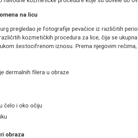
rao navodne kozmetičke procedure koje su dovele do o
romena na licu
rurg pregledao je fotografije pevačice iz različitih perio
azličitih kozmetičkih procedura za lice, čija se ukupn
trukom šestocifrenom iznosu. Prema njegovim rečima,
je dermalnih filera u obraze
u čelo i oko očiju
iku
ri obraza