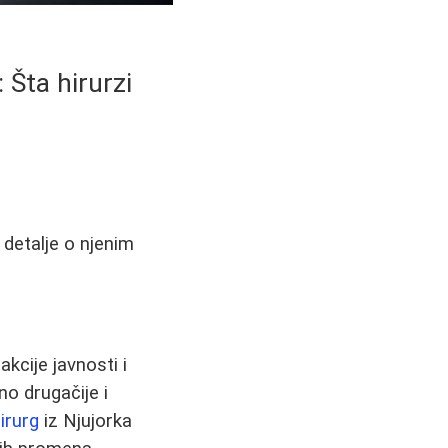
Šta hirurzi
 detalje o njenim
kcije javnosti i
o drugačije i
hirurg
iz Njujorka