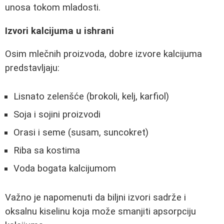
unosa tokom mladosti.
Izvori kalcijuma u ishrani
Osim mlečnih proizvoda, dobre izvore kalcijuma
predstavljaju:
Lisnato zelenšće (brokoli, kelj, karfiol)
Soja i sojini proizvodi
Orasi i seme (susam, suncokret)
Riba sa kostima
Voda bogata kalcijumom
Važno je napomenuti da biljni izvori sadrže i
oksalnu kiselinu koja može smanjiti apsorpciju