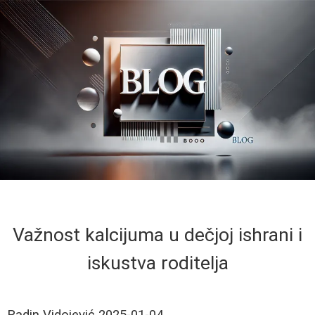
Važnost kalcijuma u dečjoj ishrani i
iskustva roditelja
Radin Vidojević
2025-01-04