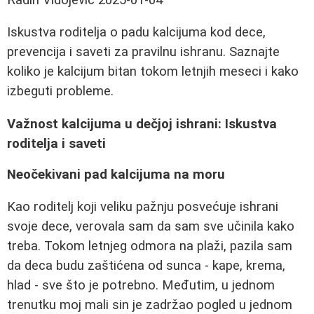
Iskustva roditelja o padu kalcijuma kod dece,
prevencija i saveti za pravilnu ishranu. Saznajte
koliko je kalcijum bitan tokom letnjih meseci i kako
izbeguti probleme.
Važnost kalcijuma u dečjoj ishrani: Iskustva
roditelja i saveti
Neočekivani pad kalcijuma na moru
Kao roditelj koji veliku pažnju posvećuje ishrani
svoje dece, verovala sam da sam sve učinila kako
treba. Tokom letnjeg odmora na plaži, pazila sam
da deca budu zaštićena od sunca - kape, krema,
hlad - sve što je potrebno. Međutim, u jednom
trenutku moj mali sin je zadržao pogled u jednom