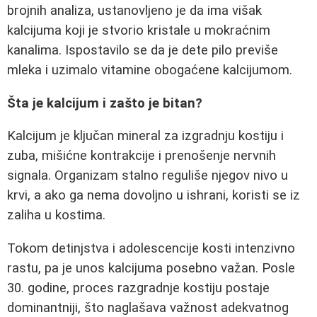
brojnih analiza, ustanovljeno je da ima višak
kalcijuma koji je stvorio kristale u mokraćnim
kanalima. Ispostavilo se da je dete pilo previše
mleka i uzimalo vitamine obogaćene kalcijumom.
Šta je kalcijum i zašto je bitan?
Kalcijum je ključan mineral za izgradnju kostiju i
zuba, mišićne kontrakcije i prenošenje nervnih
signala. Organizam stalno reguliše njegov nivo u
krvi, a ako ga nema dovoljno u ishrani, koristi se iz
zaliha u kostima.
Tokom detinjstva i adolescencije kosti intenzivno
rastu, pa je unos kalcijuma posebno važan. Posle
30. godine, proces razgradnje kostiju postaje
dominantniji, što naglašava važnost adekvatnog