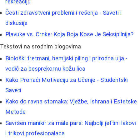
rekreaciju
Česti zdravstveni problemi i rešenja - Saveti i
diskusije
Plavuke vs. Crnke: Koja Boja Kose Je Seksipilnija?
Tekstovi na srodnim blogovima
Biološki tretmani, hemijski piling i prirodna ulja -
vodič za besprekornu kožu lica
Kako Pronaći Motivaciju za Učenje - Studentski
Saveti
Kako do ravna stomaka: Vježbe, Ishrana i Estetske
Metode
Savršen manikir za male pare: Najbolji jeftini lakovi
i trikovi profesionalaca