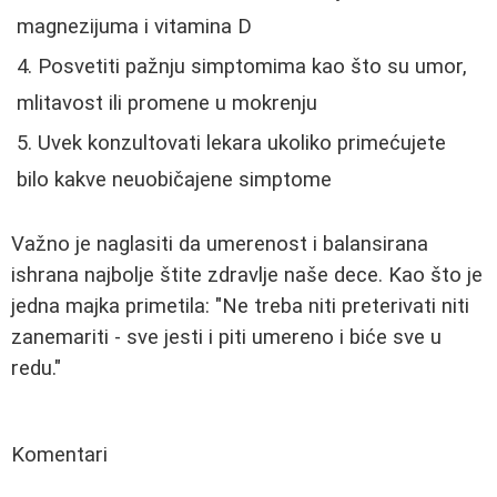
magnezijuma i vitamina D
Posvetiti pažnju simptomima kao što su umor,
mlitavost ili promene u mokrenju
Uvek konzultovati lekara ukoliko primećujete
bilo kakve neuobičajene simptome
Važno je naglasiti da umerenost i balansirana
ishrana najbolje štite zdravlje naše dece. Kao što je
jedna majka primetila: "Ne treba niti preterivati niti
zanemariti - sve jesti i piti umereno i biće sve u
redu."
Komentari