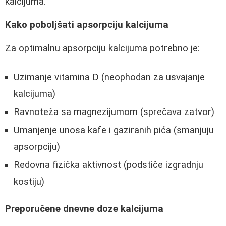
kalcijuma.
Kako poboljšati apsorpciju kalcijuma
Za optimalnu apsorpciju kalcijuma potrebno je:
Uzimanje vitamina D (neophodan za usvajanje
kalcijuma)
Ravnoteža sa magnezijumom (sprečava zatvor)
Umanjenje unosa kafe i gaziranih pića (smanjuju
apsorpciju)
Redovna fizička aktivnost (podstiče izgradnju
kostiju)
Preporučene dnevne doze kalcijuma