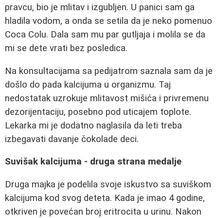
pravcu, bio je mlitav i izgubljen. U panici sam ga
hladila vodom, a onda se setila da je neko pomenuo
Coca Colu. Dala sam mu par gutljaja i molila se da
mi se dete vrati bez posledica.
Na konsultacijama sa pedijatrom saznala sam da je
došlo do pada kalcijuma u organizmu. Taj
nedostatak uzrokuje mlitavost mišića i privremenu
dezorijentaciju, posebno pod uticajem toplote.
Lekarka mi je dodatno naglasila da leti treba
izbegavati davanje čokolade deci.
Suvišak kalcijuma - druga strana medalje
Druga majka je podelila svoje iskustvo sa suviškom
kalcijuma kod svog deteta. Kada je imao 4 godine,
otkriven je povećan broj eritrocita u urinu. Nakon