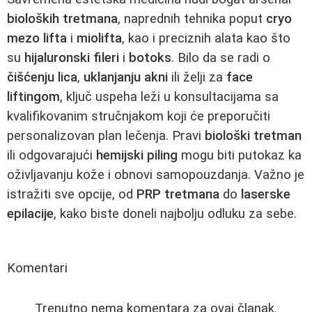
bioloških tretmana
, naprednih tehnika poput
cryo
mezo lifta
i
miolifta
, kao i preciznih alata kao što
su
hijaluronski fileri
i
botoks
. Bilo da se radi o
čišćenju lica
,
uklanjanju akni
ili želji za
face
liftingom
, ključ uspeha leži u konsultacijama sa
kvalifikovanim stručnjakom koji će preporučiti
personalizovan plan lečenja. Pravi
biološki tretman
ili odgovarajući
hemijski piling
mogu biti putokaz ka
oživljavanju kože i obnovi samopouzdanja. Važno je
istražiti sve opcije, od
PRP tretmana
do
laserske
epilacije
, kako biste doneli najbolju odluku za sebe.
Komentari
Trenutno nema komentara za ovaj članak.