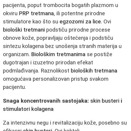
pacijenta, poput trombocita bogatih plazmom u
okviru
PRP tretmana
, ili potentne prirodne
stimulatore kao što su
egzozomi za lice
. Ovi
biološki tretmani
podstiču prirodne procese
obnove kože, popravljaju oštećenja i podstiču
sintezu kolagena bez unošenja stranih materija u
organizam.
Biološkim tretmanima
se postiže
dugotrajan i izuzetno prirodan efekat
podmlađivanja. Raznolikost
bioloških tretmana
omogućava personalizovan pristup svakom
pacijentu.
Snaga koncentrovanih sastojaka:
skin busteri
i
stimulatori kolagena
Za intenzivnu negu i revitalizaciju kože, posebno su
efikasni
skin busteri
. Ovi kokteli