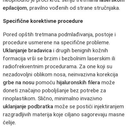
epilacijom
, pravilno vođenih od strane stručnjaka.
Specifične korektivne procedure
Pored opštih tretmana podmlađivanja, postoje i
procedure usmerene na specifične probleme.
Uklanjanje bradavica
i drugih benignih kožnih
formacija vrši se brzim i bezbolnim laserskim ili
radiofrekventnim procedurama. Za one koji su
nezadovoljni oblikom nosa, neinvazivna korekcija
grbe na nosu
pomoću
hijaluronskih filera
može
doneti značajno poboljšanje bez potrebe za
rinoplastikom. Slično, minimalno invazivno
uklanjanje podbratka
može se postići injektiranjem
razgradljivih materija koje ciljano sagorevaju masne
ćelije.