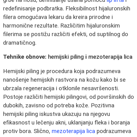
redefinisanje podbratka. Fleksibilnost hijaluronskih
filera omogućava lekaru da kreira prirodne i
harmonične rezultate. Različitim hijaluronskim
filerima se postižu različiti efekti, od suptilnog do
dramatičnog.
Tehnike obnove:
hemijski piling
i
mezoterapija lica
Hemijski piling je procedura koja podrazumeva
nanošenje hemijskih rastvora na kožu kako bi se
ubrzala regeneracija i otklonile nesavršenosti.
Postoje različiti hemijski pilingovi, od površinskih do
dubokih, zavisno od potreba kože. Pozitivna
hemijski piling iskustva ukazuju na njegovu
efikasnost u lečenju akni, uklanjanju fleka i boranja
protiv bora. Slično,
mezoterapija lica
podrazumeva