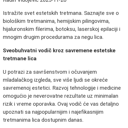
Istražite svet estetskih tretmana. Saznajte sve o
biološkim tretmanima, hemijskim pilingovima,
hijaluronskim filerima, botoksu, laserskoj epilaciji i
mnogim drugim procedurama za negu lica.
Sveobuhvatni vodič kroz savremene estetske
tretmane lica
U potrazi za savršenstvom i očuvanjem
mladalačkog izgleda, sve više ljudi se okreće
savremenoj estetici. Razvoj tehnologije i medicine
omogućio je neverovatne rezultate uz minimalan
rizik i vreme oporavka. Ovaj vodič će vas detaljno
upoznati sa najpopularnijim i najefikasnijim
tretmanima lica dostupnim danas.