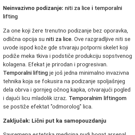
Neinvazivno podizanje:
niti za lice
i
temporalni
lifting
Za one koji žere trenutno podizanje bez oporavka,
odlična opcija su
niti za lice
. Ove razgradljive niti se
uvode ispod kože gde stvaraju potporni skelet koji
podiže meka tkiva i podstiče produkciju sopstvenog
kolagena. Efekat je prirodan i progresivan.
Temporalni lifting
je još jedna minimalno invazivna
tehnika koja se fokusira na podizanje spoljašnjeg
dela obrva i gornjeg očnog kapka, otvarajući pogled
i dajući licu mladolik izraz.
Temporalnim liftingom
se postiže efektat "odmorolog" lica.
Zaključak: Lični put ka samopouzdanju
Savremena estetska medicina nudi bogat arsenal