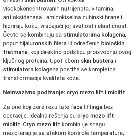
visokokoncentrovanih nutrijenata, vitamina,
antioksidanasa i aminokiselina dubinski hrane i
hidriraju kožu, vraćajući joj svetlost i elastičnost.
Često se kombinuju sa
stimulatorima kolagena
,
poput
hijaluronskih filera
ili određenih
bioloških
tretmana
, koji direktno podstiču proizvodnju ovog
ključnog proteina. Upotrebom
skin bustera
i
stimulatora kolagena
postiže se kompletna
transformacija kvaliteta kože.
Neinvazivno podizanje:
cryo mezo lift
i
miolift
Za one koji žere rezultate
face liftinga
bez
operacije, idealna rešenja su
cryo mezo lift
i
miolift
.
Cryo mezo lift
kombinuje snagu
mezoterapije sa efekom kontrole temperature,