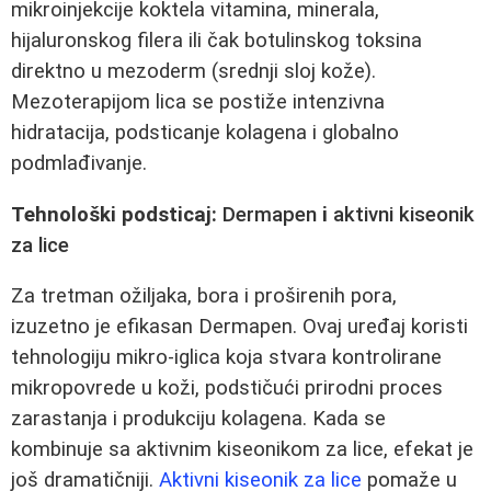
mikroinjekcije koktela vitamina, minerala,
hijaluronskog filera ili čak botulinskog toksina
direktno u mezoderm (srednji sloj kože).
Mezoterapijom lica se postiže intenzivna
hidratacija, podsticanje kolagena i globalno
podmlađivanje.
Tehnološki podsticaj:
Dermapen
i
aktivni kiseonik
za lice
Za tretman ožiljaka, bora i proširenih pora,
izuzetno je efikasan Dermapen. Ovaj uređaj koristi
tehnologiju mikro-iglica koja stvara kontrolirane
mikropovrede u koži, podstičući prirodni proces
zarastanja i produkciju kolagena. Kada se
kombinuje sa aktivnim kiseonikom za lice, efekat je
još dramatičniji.
Aktivni kiseonik za lice
pomaže u