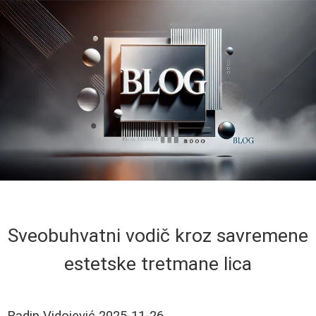
Sveobuhvatni vodič kroz savremene
estetske tretmane lica
Radin Vidojević
2025-11-26