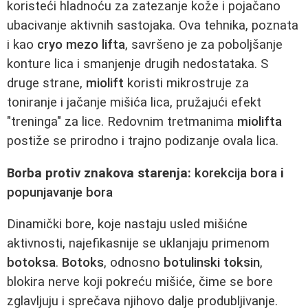
koristeći hladnoću za zatezanje kože i pojačano
ubacivanje aktivnih sastojaka. Ova tehnika, poznata
i kao
cryo mezo lifta
, savršeno je za poboljšanje
konture lica i smanjenje drugih nedostataka. S
druge strane,
miolift
koristi mikrostruje za
toniranje i jačanje mišića lica, pružajući efekt
"treninga" za lice. Redovnim tretmanima
miolifta
postiže se prirodno i trajno podizanje ovala lica.
Borba protiv znakova starenja:
korekcija bora
i
popunjavanje bora
Dinamički bore, koje nastaju usled mišićne
aktivnosti, najefikasnije se uklanjaju primenom
botoksa
.
Botoks
, odnosno
botulinski toksin
,
blokira nerve koji pokreću mišiće, čime se bore
zglavljuju i sprečava njihovo dalje produbljivanje.