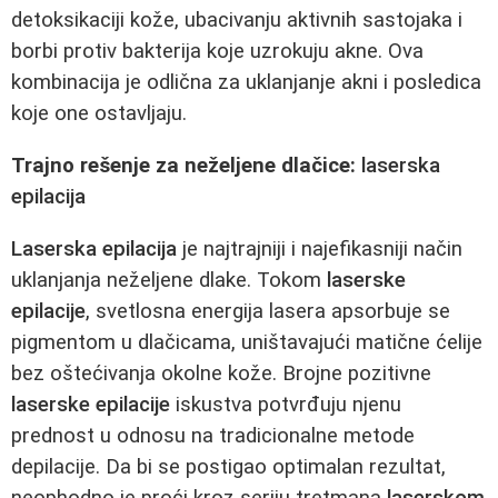
detoksikaciji kože, ubacivanju aktivnih sastojaka i
borbi protiv bakterija koje uzrokuju akne. Ova
kombinacija je odlična za uklanjanje akni i posledica
koje one ostavljaju.
Trajno rešenje za neželjene dlačice:
laserska
epilacija
Laserska epilacija
je najtrajniji i najefikasniji način
uklanjanja neželjene dlake. Tokom
laserske
epilacije
, svetlosna energija lasera apsorbuje se
pigmentom u dlačicama, uništavajući matične ćelije
bez oštećivanja okolne kože. Brojne pozitivne
laserske epilacije
iskustva potvrđuju njenu
prednost u odnosu na tradicionalne metode
depilacije. Da bi se postigao optimalan rezultat,
neophodno je proći kroz seriju tretmana
laserskom