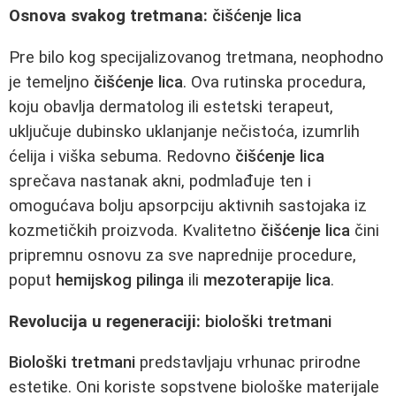
Osnova svakog tretmana:
čišćenje lica
Pre bilo kog specijalizovanog tretmana, neophodno
je temeljno
čišćenje lica
. Ova rutinska procedura,
koju obavlja dermatolog ili estetski terapeut,
uključuje dubinsko uklanjanje nečistoća, izumrlih
ćelija i viška sebuma. Redovno
čišćenje lica
sprečava nastanak akni, podmlađuje ten i
omogućava bolju apsorpciju aktivnih sastojaka iz
kozmetičkih proizvoda. Kvalitetno
čišćenje lica
čini
pripremnu osnovu za sve naprednije procedure,
poput
hemijskog pilinga
ili
mezoterapije lica
.
Revolucija u regeneraciji:
biološki tretmani
Biološki tretmani
predstavljaju vrhunac prirodne
estetike. Oni koriste sopstvene biološke materijale