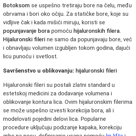
Botoksom
se uspešno tretiraju bore na čelu, među
obrvama i bori oko očiju. Za statičke bore, koje su
vidljive čak i kada mišići miruju, koristi se
popunjavanje bora
pomoću
hijaluronskih filera
.
Hijaluronski fileri
ne samo da popunjavaju bore, već
i obnavljaju volumen izgubljen tokom godina, dajući
licu punoću i svetlost.
Savršenstvo u oblikovanju:
hijaluronski fileri
Hijaluronski fileri su postali zlatni standard u
estetskoj medicini za dodavanje volumena i
oblikovanje kontura lica. Ovim hijaluronskim filerima
se može uspešno izvesti korekcija bora, ali i
modelovati pojedini delovi lica. Popularne
procedure uključuju podizanje kapaka, korekciju
grbe na nosu, definisanje usana pomoću
lip lifta
i