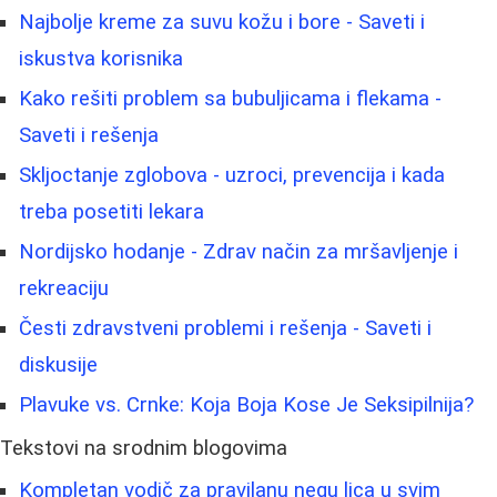
Najbolje kreme za suvu kožu i bore - Saveti i
iskustva korisnika
Kako rešiti problem sa bubuljicama i flekama -
Saveti i rešenja
Skljoctanje zglobova - uzroci, prevencija i kada
treba posetiti lekara
Nordijsko hodanje - Zdrav način za mršavljenje i
rekreaciju
Česti zdravstveni problemi i rešenja - Saveti i
diskusije
Plavuke vs. Crnke: Koja Boja Kose Je Seksipilnija?
Tekstovi na srodnim blogovima
Kompletan vodič za pravilanu negu lica u svim