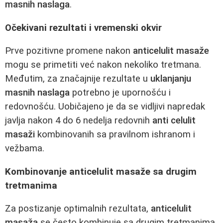
masnih naslaga
.
Očekivani rezultati i vremenski okvir
Prve pozitivne promene nakon
anticelulit masaže
mogu se primetiti već nakon nekoliko tretmana.
Međutim, za značajnije rezultate u
uklanjanju
masnih naslaga
potrebno je upornošću i
redovnošću. Uobičajeno je da se vidljivi napredak
javlja nakon 4 do 6 nedelja redovnih
anti celulit
masaži
kombinovanih sa pravilnom ishranom i
vežbama.
Kombinovanje anticelulit masaže sa drugim
tretmanima
Za postizanje optimalnih rezultata,
anticelulit
masaža
se često kombinuje sa drugim tretmanima