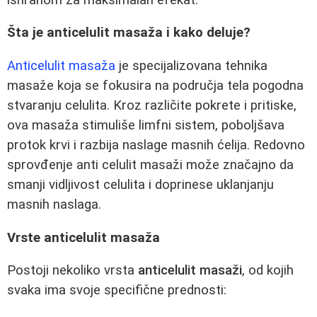
Šta je anticelulit masaža i kako deluje?
Anticelulit masaža
je specijalizovana tehnika
masaže koja se fokusira na područja tela pogodna
stvaranju celulita. Kroz različite pokrete i pritiske,
ova masaža stimuliše limfni sistem, poboljšava
protok krvi i razbija naslage masnih ćelija. Redovno
sprovđenje anti celulit masaži može značajno da
smanji vidljivost celulita i doprinese uklanjanju
masnih naslaga.
Vrste anticelulit masaža
Postoji nekoliko vrsta
anticelulit masaži
, od kojih
svaka ima svoje specifične prednosti: