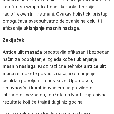
kao što su wraps tretmani, karboksiterapija ili
radiofrekventni tretmani. Ovakav holistički pristup
omogućava sveobuhvatno delovanje na celulit i
efikasnije
uklanjanje masnih naslaga
.
Zaključak
Anticelulit masaža
predstavlja efikasan i bezbedan
način za poboljšanje izgleda kože i
uklanjanje
masnih naslaga
. Kroz različite tehnike
anti celulit
masaže
možete postići značajno smanjenje
celulita i poboljšati tonus kože. Upornošću,
redovnošću i kombinovanjem sa pravilnom
ishranom i vežbama, možete ostvariti impresivne
rezultate koji će trajati dugi niz godina.
Ukoliko želite da uklonite masne naslage i