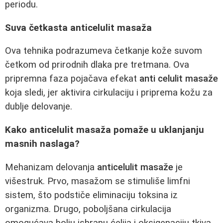
periodu.
Suva četkasta anticelulit masaža
Ova tehnika podrazumeva četkanje kože suvom
četkom od prirodnih dlaka pre tretmana. Ova
pripremna faza pojačava efekat
anti celulit masaže
koja sledi, jer aktivira cirkulaciju i priprema kožu za
dublje delovanje.
Kako anticelulit masaža pomaže u uklanjanju
masnih naslaga?
Mehanizam delovanja
anticelulit masaže
je
višestruk. Prvo, masažom se stimuliše limfni
sistem, što podstiče eliminaciju toksina iz
organizma. Drugo, poboljšana cirkulacija
omogućava bolju ishranu ćelija i oksigenaciju tkiva.