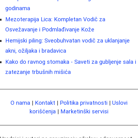
godinama
Mezoterapija Lica: Kompletan Vodič za
Osvežavanje i Podmlađivanje Kože
Hemijski piling: Sveobuhvatan vodič za uklanjanje
akni, ožiljaka i bradavica
Kako do ravnog stomaka - Saveti za gubljenje sala i
zatezanje trbušnih mišića
O nama
|
Kontakt
|
Politika privatnosti
|
Uslovi
korišćenja
|
Marketinški servisi