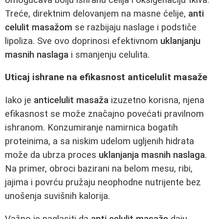
Treće, direktnim delovanjem na masne ćelije,
anti
celulit masažom
se razbijaju naslage i podstiče
lipoliza. Sve ovo doprinosi efektivnom
uklanjanju
masnih naslaga
i smanjenju celulita.
Uticaj ishrane na efikasnost anticelulit masaže
Iako je
anticelulit masaža
izuzetno korisna, njena
efikasnost se može značajno povećati pravilnom
ishranom. Konzumiranje namirnica bogatih
proteinima, a sa niskim udelom ugljenih hidrata
može da ubrza proces
uklanjanja masnih naslaga
.
Na primer, obroci bazirani na belom mesu, ribi,
jajima i povrću pružaju neophodne nutrijente bez
unošenja suvišnih kalorija.
Važno je naglasiti da
anti celulit masaže
daju