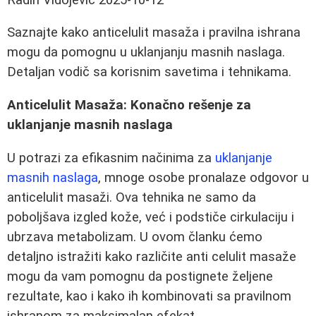
Saznajte kako anticelulit masaža i pravilna ishrana
mogu da pomognu u uklanjanju masnih naslaga.
Detaljan vodič sa korisnim savetima i tehnikama.
Anticelulit Masaža: Konačno rešenje za
uklanjanje masnih naslaga
U potrazi za efikasnim načinima za
uklanjanje
masnih naslaga
, mnoge osobe pronalaze odgovor u
anticelulit masaži. Ova tehnika ne samo da
poboljšava izgled kože, već i podstiče cirkulaciju i
ubrzava metabolizam. U ovom članku ćemo
detaljno istražiti kako različite anti celulit masaže
mogu da vam pomognu da postignete željene
rezultate, kao i kako ih kombinovati sa pravilnom
ishranom za maksimalan efekat.