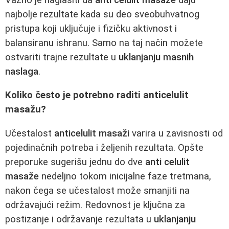
najbolje rezultate kada su deo sveobuhvatnog
pristupa koji uključuje i fizičku aktivnost i
balansiranu ishranu. Samo na taj način možete
ostvariti trajne rezultate u
uklanjanju masnih
naslaga
.
Koliko često je potrebno raditi anticelulit
masažu?
Učestalost
anticelulit masaži
varira u zavisnosti od
pojedinačnih potreba i željenih rezultata. Opšte
preporuke sugerišu jednu do dve
anti celulit
masaže
nedeljno tokom inicijalne faze tretmana,
nakon čega se učestalost može smanjiti na
održavajući režim. Redovnost je ključna za
postizanje i održavanje rezultata u
uklanjanju