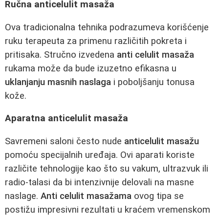
Ručna anticelulit masaža
Ova tradicionalna tehnika podrazumeva korišćenje
ruku terapeuta za primenu različitih pokreta i
pritisaka. Stručno izvedena
anti celulit masaža
rukama može da bude izuzetno efikasna u
uklanjanju masnih naslaga
i poboljšanju tonusa
kože.
Aparatna anticelulit masaža
Savremeni saloni često nude
anticelulit masažu
pomoću specijalnih uređaja. Ovi aparati koriste
različite tehnologije kao što su vakum, ultrazvuk ili
radio-talasi da bi intenzivnije delovali na masne
naslage.
Anti celulit masažama
ovog tipa se
postižu impresivni rezultati u kraćem vremenskom