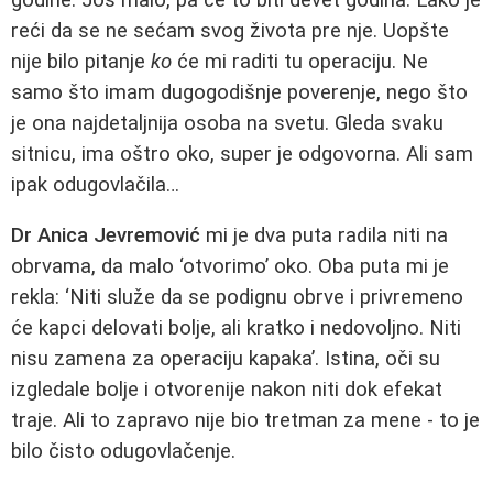
reći da se ne sećam svog života pre nje. Uopšte
nije bilo pitanje
ko
će mi raditi tu operaciju. Ne
samo što imam dugogodišnje poverenje, nego što
je ona najdetaljnija osoba na svetu. Gleda svaku
sitnicu, ima oštro oko, super je odgovorna. Ali sam
ipak odugovlačila…
Dr Anica Jevremović
mi je dva puta radila niti na
obrvama, da malo ‘otvorimo’ oko. Oba puta mi je
rekla: ‘Niti služe da se podignu obrve i privremeno
će kapci delovati bolje, ali kratko i nedovoljno. Niti
nisu zamena za operaciju kapaka’. Istina, oči su
izgledale bolje i otvorenije nakon niti dok efekat
traje. Ali to zapravo nije bio tretman za mene - to je
bilo čisto odugovlačenje.