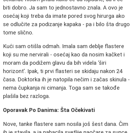
biti dobro. Ja sam to jednostavno znala. A ovo je
osećaj koji treba da imate pored svog hirurga ako
se odlučite za podizanje kapaka - pa i bilo šta drugo
tome slično.
Kući sam otišla odmah. Imala sam deblje flastere
koji su me nervirali - osećaj kao da nosim kačket i
moram da podižem glavu da bih videla ‘širi
horizont’. Ipak, ti prvi flasteri se skidaju nakon 24
časa. Doktorka ih je natopila nečim i začas skinula -
nema čupkanja ni cimanja. Toga sam se takođe
plašila bez razloga.
Oporavak Po Danima: Šta Očekivati
Nove, tanke flastere sam nosila još šest dana. Čim
ih je stavila, a ja nabacila svetlije naočare za sunce,