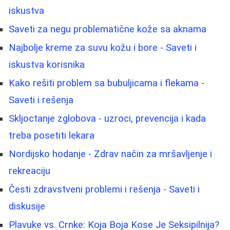
iskustva
Saveti za negu problematične kože sa aknama
Najbolje kreme za suvu kožu i bore - Saveti i
iskustva korisnika
Kako rešiti problem sa bubuljicama i flekama -
Saveti i rešenja
Skljoctanje zglobova - uzroci, prevencija i kada
treba posetiti lekara
Nordijsko hodanje - Zdrav način za mršavljenje i
rekreaciju
Česti zdravstveni problemi i rešenja - Saveti i
diskusije
Plavuke vs. Crnke: Koja Boja Kose Je Seksipilnija?