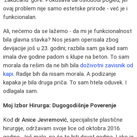
ovaj problem nije samo estetske prirode - već je i
funkcionalan.
Ali, nećemo da se lažemo - da mi je funkcionalnost
bila glavna stavka? Nos jesam operisala zbog
devijacije još u 23. godini; razbila sam ga kad sam
imala dve godine padom s klupe na beton. To sam
morala da rešim da ne bih bila
doživotni zavisnik od
kapi
. Radije bih da nisam morala. A podizanje
kapaka je bila druga priča. To sam htela oduvek. I
odlagala sam.
Moj Izbor Hirurga: Dugogodišnje Poverenje
Kod
dr Anice Jevremović
, specijaliste plastične
hirurgije, održavam svoje lice od oktobra 2016.
godine. Još malo, pa će to biti devet godina. Lako je