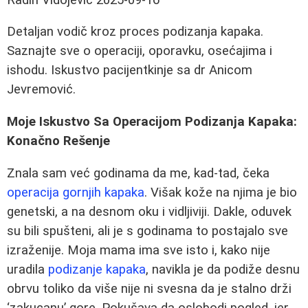
Detaljan vodič kroz proces podizanja kapaka.
Saznajte sve o operaciji, oporavku, osećajima i
ishodu. Iskustvo pacijentkinje sa dr Anicom
Jevremović.
Moje Iskustvo Sa Operacijom Podizanja Kapaka:
Konačno Rešenje
Znala sam već godinama da me, kad-tad, čeka
operacija gornjih kapaka
. Višak kože na njima je bio
genetski, a na desnom oku i vidljiviji. Dakle, oduvek
su bili spušteni, ali je s godinama to postajalo sve
izraženije. Moja mama ima sve isto i, kako nije
uradila
podizanje kapaka
, navikla je da podiže desnu
obrvu toliko da više nije ni svesna da je stalno drži
‘zakucanu’ gore. Pokušava da oslobodi pogled, jer