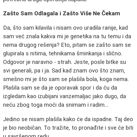
Zašto Sam Odlagala i Zašto Više Ne Čekam
Da, što sam kilavila i nisam ovo uradila ranije, kad
sam već znala kakva mi je genetika na tu temu i da
nema drugog rešenja? Eto, pitam se zašto sam se
glupirala s nitima, tehnikama šminkanja i slično.
Odgovor je naravno - strah. Jestе, posle bitke su
svi generali, pa i ja. Sad kad znam ovo što znam,
smešno mi je što sam se plašila bola, koga nema.
Plašila sam se da je oporavak spor i da ću da
izgledam kao izubijani vanzemaljac jako dugo, da
neću zbog toga moći da snimam i radim…
Jedino se nisam plašila kako će da ispadne. Taj deo
je bio neobičan. To tražite, to pronađite i sve će biti
u savršenom redu.