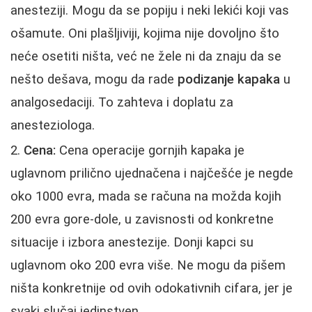
anesteziji. Mogu da se popiju i neki lekići koji vas
ošamute. Oni plašljiviji, kojima nije dovoljno što
neće osetiti ništa, već ne žele ni da znaju da se
nešto dešava, mogu da rade
podizanje kapaka
u
analgosedaciji. To zahteva i doplatu za
anesteziologa.
Cena:
Cena operacije gornjih kapaka je
uglavnom prilično ujednačena i najčešće je negde
oko 1000 evra, mada se računa na možda kojih
200 evra gore-dole, u zavisnosti od konkretne
situacije i izbora anestezije. Donji kapci su
uglavnom oko 200 evra više. Ne mogu da pišem
ništa konkretnije od ovih odokativnih cifara, jer je
svaki slučaj jedinstven.