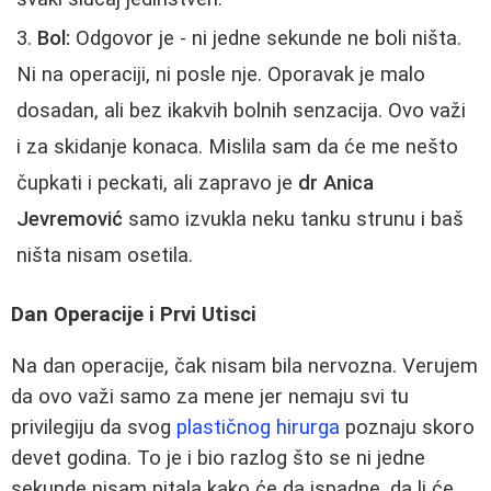
Bol:
Odgovor je - ni jedne sekunde ne boli ništa.
Ni na operaciji, ni posle nje. Oporavak je malo
dosadan, ali bez ikakvih bolnih senzacija. Ovo važi
i za skidanje konaca. Mislila sam da će me nešto
čupkati i peckati, ali zapravo je
dr Anica
Jevremović
samo izvukla neku tanku strunu i baš
ništa nisam osetila.
Dan Operacije i Prvi Utisci
Na dan operacije, čak nisam bila nervozna. Verujem
da ovo važi samo za mene jer nemaju svi tu
privilegiju da svog
plastičnog hirurga
poznaju skoro
devet godina. To je i bio razlog što se ni jedne
sekunde nisam pitala kako će da ispadne, da li će