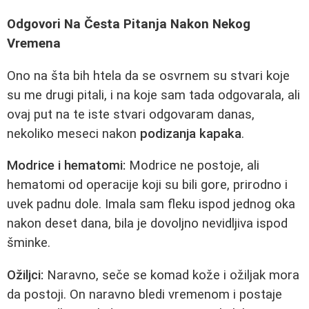
Odgovori Na Česta Pitanja Nakon Nekog
Vremena
Onо na šta bih htela da se osvrnem su stvari koje
su me drugi pitali, i na koje sam tada odgovarala, ali
ovaj put na te iste stvari odgovaram danas,
nekoliko meseci nakon
podizanja kapaka
.
Modrice i hematomi:
Modrice ne postoje, ali
hematomi od operacije koji su bili gore, prirodno i
uvek padnu dole. Imala sam fleku ispod jednog oka
nakon deset dana, bila je dovoljno nevidljiva ispod
šminke.
Ožiljci:
Naravno, seče se komad kože i ožiljak mora
da postoji. On naravno bledi vremenom i postaje