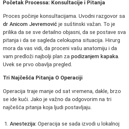
Početak Processa: Konsultacije i Pitanja
Proces počinje konsultacijama. Uvodni razgovor sa
dr Anicom Jevremović
je suštinski važan. To je
prilika da se sve detailno objasni, da se postave sva
pitanja i da se sagleda celokupna situacija. Hirurg
mora da vas vidi, da proceni vašu anatomiju i da
vam predloži najbolji plan za
podizanjem kapaka
.
Uvek se prvo obavlja pregled.
Tri Najčešća Pitanja O Operaciji
Operacija traje manje od sat vremena, dakle, brzo
se ide kući. Jako je važno da odgovorim na tri
najčešća pitanja koja ljudi postavljaju.
Anestezija:
Operacija se sada izvodi u lokalnoj