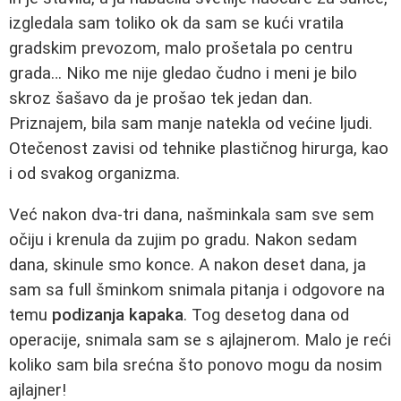
izgledala sam toliko ok da sam se kući vratila
gradskim prevozom, malo prošetala po centru
grada… Niko me nije gledao čudno i meni je bilo
skroz šašavo da je prošao tek jedan dan.
Priznajem, bila sam manje natekla od većine ljudi.
Otečenost zavisi od tehnike plastičnog hirurga, kao
i od svakog organizma.
Već nakon dva-tri dana, našminkala sam sve sem
očiju i krenula da zujim po gradu. Nakon sedam
dana, skinule smo konce. A nakon deset dana, ja
sam sa full šminkom snimala pitanja i odgovore na
temu
podizanja kapaka
. Tog desetog dana od
operacije, snimala sam se s ajlajnerom. Malo je reći
koliko sam bila srećna što ponovo mogu da nosim
ajlajner!