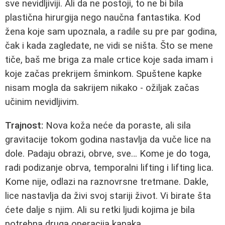
sve nevidljiviji. Ali da ne postoji, to ne bi bila
plastična hirurgija nego naučna fantastika. Kod
žena koje sam upoznala, a radile su pre par godina,
čak i kada zagledate, ne vidi se ništa. Što se mene
tiče, baš me briga za male crtice koje sada imam i
koje začas prekrijem šminkom. Spuštene kapke
nisam mogla da sakrijem nikako - ožiljak začas
učinim nevidljivim.
Trajnost:
Nova koža neće da poraste, ali sila
gravitacije tokom godina nastavlja da vuče lice na
dole. Padaju obrazi, obrve, sve… Kome je do toga,
radi podizanje obrva, temporalni lifting i lifting lica.
Kome nije, odlazi na raznovrsne tretmane. Dakle,
lice nastavlja da živi svoj stariji život. Vi birate šta
ćete dalje s njim. Ali su retki ljudi kojima je bila
potrebna druga operacija kapaka.