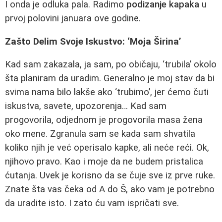
I onda je odluka pala. Radimo
podizanje kapaka
u
prvoj polovini januara ove godine.
Zašto Delim Svoje Iskustvo: ‘Moja Širina’
Kad sam zakazala, ja sam, po običaju, ‘trubila’ okolo
šta planiram da uradim. Generalno je moj stav da bi
svima nama bilo lakše ako ‘trubimo’, jer ćemo čuti
iskustva, savete, upozorenja… Kad sam
progovorila, odjednom je progovorila masa žena
oko mene. Zgranula sam se kada sam shvatila
koliko njih je već operisalo kapke, ali neće reći. Ok,
njihovo pravo. Kao i moje da ne budem pristalica
ćutanja. Uvek je korisno da se čuje sve iz prve ruke.
Znate šta vas čeka od A do Š, ako vam je potrebno
da uradite isto. I zato ću vam ispričati sve.