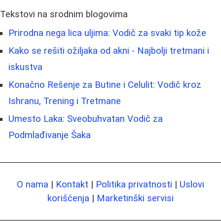
Tekstovi na srodnim blogovima
Prirodna nega lica uljima: Vodič za svaki tip kože
Kako se rešiti ožiljaka od akni - Najbolji tretmani i
iskustva
Konačno Rešenje za Butine i Celulit: Vodič kroz
Ishranu, Trening i Tretmane
Umesto Laka: Sveobuhvatan Vodič za
Podmlađivanje Šaka
O nama
|
Kontakt
|
Politika privatnosti
|
Uslovi
korišćenja
|
Marketinški servisi