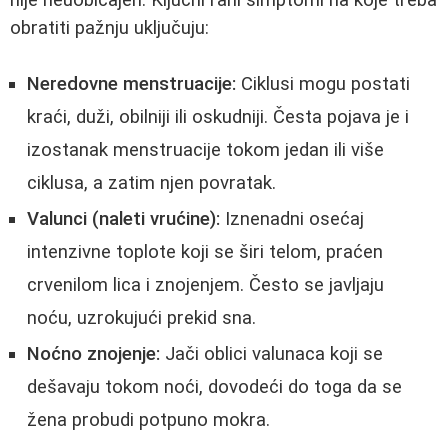
obratiti pažnju uključuju:
Neredovne menstruacije:
Ciklusi mogu postati
kraći, duži, obilniji ili oskudniji. Česta pojava je i
izostanak menstruacije tokom jedan ili više
ciklusa, a zatim njen povratak.
Valunci (naleti vrućine):
Iznenadni osećaj
intenzivne toplote koji se širi telom, praćen
crvenilom lica i znojenjem. Često se javljaju
noću, uzrokujući prekid sna.
Noćno znojenje:
Jači oblici valunaca koji se
dešavaju tokom noći, dovodeći do toga da se
žena probudi potpuno mokra.