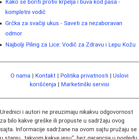
Kako se boriti protiv krpelja i buva kod pasa -
kompletni vodič
Grčka za svačiji ukus - Saveti za nezaboravan
odmor
Najbolji Piling za Lice: Vodič za Zdravu i Lepu Kožu
O nama
|
Kontakt
|
Politika privatnosti
|
Uslovi
korišćenja
|
Marketinški servisi
Urednici i autori ne preuzimaju nikakvu odgovornost
za bilo kakve greške ili propuste u sadržaju ovog
sajta. Informacije sadržane na ovom sajtu pružaju se
u stanju „takvom kakve jesu“, bez garancija u pogledu