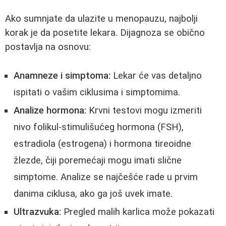
Ako sumnjate da ulazite u menopauzu, najbolji
korak je da posetite lekara. Dijagnoza se obično
postavlja na osnovu:
Anamneze i simptoma:
Lekar će vas detaljno
ispitati o vašim ciklusima i simptomima.
Analize hormona:
Krvni testovi mogu izmeriti
nivo folikul-stimulišućeg hormona (FSH),
estradiola (estrogena) i hormona tireoidne
žlezde, čiji poremećaji mogu imati slične
simptome. Analize se najčešće rade u prvim
danima ciklusa, ako ga još uvek imate.
Ultrazvuka:
Pregled malih karlica može pokazati