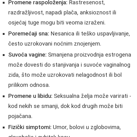
Promene raspoloženja:
Rastresenost,
razdražljivost, napadi plača, anksioznost ili
osjećaj tuge mogu biti veoma izraženi.
Poremećaji sna:
Nesanica ili teško uspavljivanje,
često uzrokovani noćnim znojenjem.
Suvoća vagine:
Smanjena proizvodnja estrogena
može dovesti do stanjivanja i suvoće vaginalnog
zida, što može uzrokovati nelagodnost ili bol
prilikom odnosa.
Promene u libidu:
Seksualna želja može varirati -
kod nekih se smanji, dok kod drugih može biti
pojačana.
Fizički simptomi:
Umor, bolovi u zglobovima,