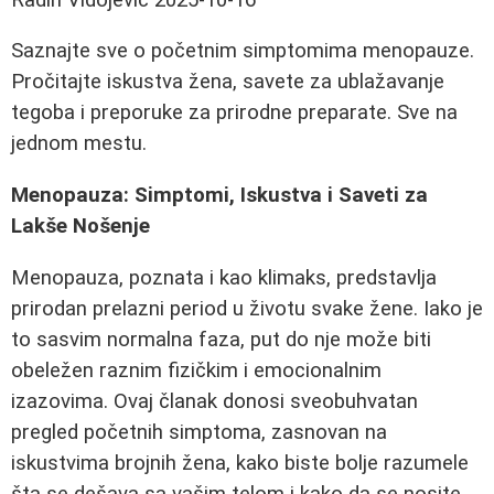
Saznajte sve o početnim simptomima menopauze.
Pročitajte iskustva žena, savete za ublažavanje
tegoba i preporuke za prirodne preparate. Sve na
jednom mestu.
Menopauza: Simptomi, Iskustva i Saveti za
Lakše Nošenje
Menopauza, poznata i kao klimaks, predstavlja
prirodan prelazni period u životu svake žene. Iako je
to sasvim normalna faza, put do nje može biti
obeležen raznim fizičkim i emocionalnim
izazovima. Ovaj članak donosi sveobuhvatan
pregled početnih simptoma, zasnovan na
iskustvima brojnih žena, kako biste bolje razumele
šta se dešava sa vašim telom i kako da se nosite