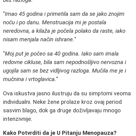
"
Imao 45 godina i primetila sam da se jako znojim
noću i po danu. Menstruacija mi je postala
neredovna, a kilaža je počela polako da raste, iako
nisam menjala način ishrane.
"
"
Moj put je počeo sa 40 godina. Iako sam imala
redovne cikluse, bila sam nepodnošljivo nervozna i
ugojila sam se bez vidljivog razloga. Mučila me je i
mučnina i vrtoglavica.
"
Ova iskustva jasno ilustruju da su simptomi veoma
individualni. Neke žene prolaze kroz ovaj period
sasvim blago, dok ga druge doživljavaju mnogo
intenzivnije.
Kako Potvrditi da je U Pitanju Menopauza?