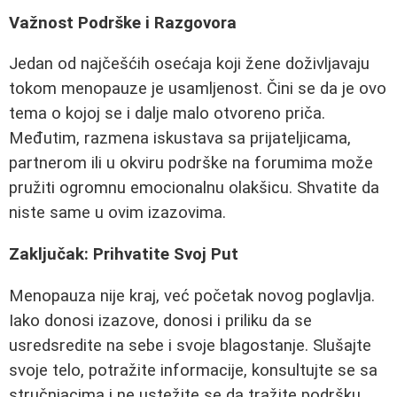
Važnost Podrške i Razgovora
Jedan od najčešćih osećaja koji žene doživljavaju
tokom menopauze je usamljenost. Čini se da je ovo
tema o kojoj se i dalje malo otvoreno priča.
Međutim, razmena iskustava sa prijateljicama,
partnerom ili u okviru podrške na forumima može
pružiti ogromnu emocionalnu olakšicu. Shvatite da
niste same u ovim izazovima.
Zaključak: Prihvatite Svoj Put
Menopauza nije kraj, već početak novog poglavlja.
Iako donosi izazove, donosi i priliku da se
usredsredite na sebe i svoje blagostanje. Slušajte
svoje telo, potražite informacije, konsultujte se sa
stručnjacima i ne ustežite se da tražite podršku.