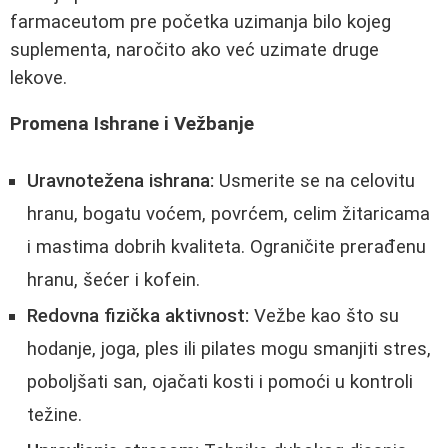
farmaceutom pre početka uzimanja bilo kojeg
suplementa, naročito ako već uzimate druge
lekove.
Promena Ishrane i Vežbanje
Uravnotežena ishrana:
Usmerite se na celovitu
hranu, bogatu voćem, povrćem, celim žitaricama
i mastima dobrih kvaliteta. Ograničite prerađenu
hranu, šećer i kofein.
Redovna fizička aktivnost:
Vežbe kao što su
hodanje, joga, ples ili pilates mogu smanjiti stres,
poboljšati san, ojačati kosti i pomoći u kontroli
težine.