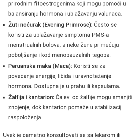
prirodnim fitoestrogenima koji mogu pomoći u
balansiranju hormona i ublažavanju valunaca.
Žuti noćurak (Evening Primrose):
Često se
koristi za ublažavanje simptoma PMS-a i
menstrualnih bolova, a neke žene primećuju
poboljšanje i kod menopauzalnih tegoba.
Peruanska maka (Maca):
Koristi se za
povećanje energije, libida i uravnoteženje
hormona. Dostupna je u prahu ili kapsulama.
Žalfija i kantarion:
Čajevi od žalfije mogu smanjiti
znojenje, dok kantarion pomaže u stabilizaciji
raspoloženja.
Uvek je pametno konsultovati se sa lekarom ili