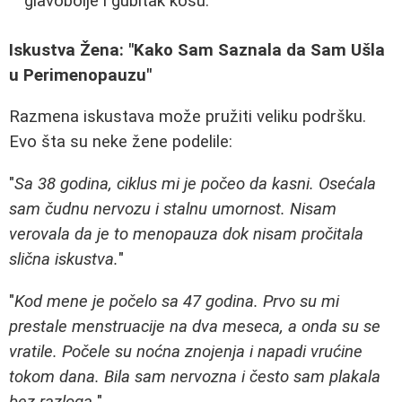
glavobolje i gubitak kosu.
Iskustva Žena: "Kako Sam Saznala da Sam Ušla
u Perimenopauzu"
Razmena iskustava može pružiti veliku podršku.
Evo šta su neke žene podelile:
"
Sa 38 godina, ciklus mi je počeo da kasni. Osećala
sam čudnu nervozu i stalnu umornost. Nisam
verovala da je to menopauza dok nisam pročitala
slična iskustva.
"
"
Kod mene je počelo sa 47 godina. Prvo su mi
prestale menstruacije na dva meseca, a onda su se
vratile. Počele su noćna znojenja i napadi vrućine
tokom dana. Bila sam nervozna i često sam plakala
bez razloga.
"