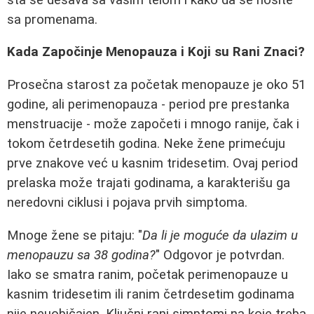
sa promenama.
Kada Započinje Menopauza i Koji su Rani Znaci?
Prosečna starost za početak menopauze je oko 51
godine, ali perimenopauza - period pre prestanka
menstruacije - može započeti i mnogo ranije, čak i
tokom četrdesetih godina. Neke žene primećuju
prve znakove već u kasnim tridesetim. Ovaj period
prelaska može trajati godinama, a karakterišu ga
neredovni ciklusi i pojava prvih simptoma.
Mnoge žene se pitaju: "
Da li je moguće da ulazim u
menopauzu sa 38 godina?
" Odgovor je potvrdan.
Iako se smatra ranim, početak perimenopauze u
kasnim tridesetim ili ranim četrdesetim godinama
nije neuobičajen. Ključni rani simptomi na koje treba