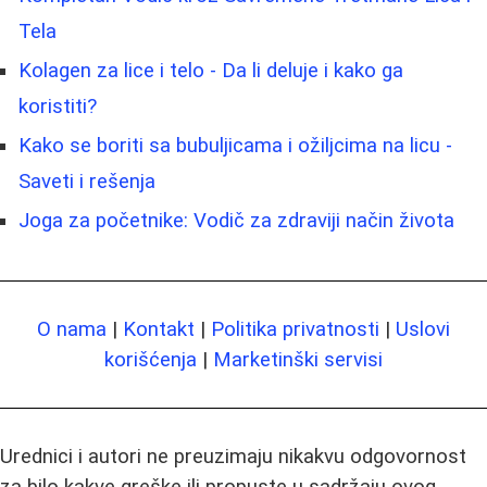
Tela
Kolagen za lice i telo - Da li deluje i kako ga
koristiti?
Kako se boriti sa bubuljicama i ožiljcima na licu -
Saveti i rešenja
Joga za početnike: Vodič za zdraviji način života
O nama
|
Kontakt
|
Politika privatnosti
|
Uslovi
korišćenja
|
Marketinški servisi
Urednici i autori ne preuzimaju nikakvu odgovornost