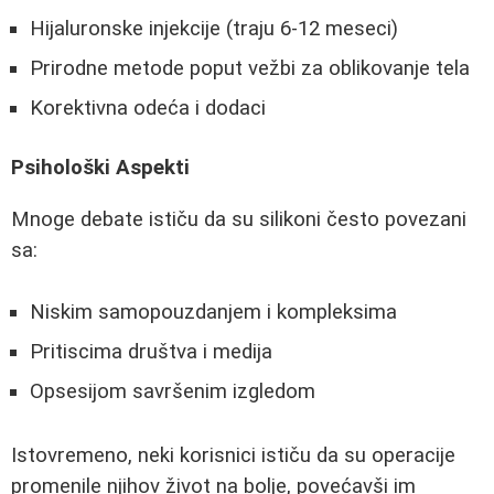
Hijaluronske injekcije (traju 6-12 meseci)
Prirodne metode poput vežbi za oblikovanje tela
Korektivna odeća i dodaci
Psihološki Aspekti
Mnoge debate ističu da su silikoni često povezani
sa:
Niskim samopouzdanjem i kompleksima
Pritiscima društva i medija
Opsesijom savršenim izgledom
Istovremeno, neki korisnici ističu da su operacije
promenile njihov život na bolje, povećavši im