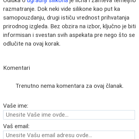
Odluka o
ugradnji silikona
je lična i zahteva temeljno
razmatranje. Dok neki vide silikone kao put ka
samopouzdanju, drugi ističu vrednost prihvatanja
prirodnog izgleda. Bez obzira na izbor, ključno je biti
informisan i svestan svih aspekata pre nego što se
odlučite na ovaj korak.
Komentari
Trenutno nema komentara za ovaj članak.
Vaše ime:
Vaš email: