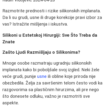
Razmotrite prednosti i rizike silikonskih implanata.
Da li su grudi, usne ili druge korekcije pravi izbor za
vas? Istražite mišljenja i iskustva.
Silikoni u Estetskoj Hirurgiji: Sve Što Treba da
Znate
Zašto Ljudi Razmišljaju o Silikonima?
Mnoge osobe razmatraju ugradnju silikonskih
implanata kako bi poboljšale svoj izgled. Neki žele
veće grudi, punije
usne
ili obline koje priroda nije
obezbedila. Želja za savršenim telom često vodi ka
razgovorima sa plastičnim hirurzima, ali pre nego
što donesete odluku, važno je razmotriti sve
aspekte.