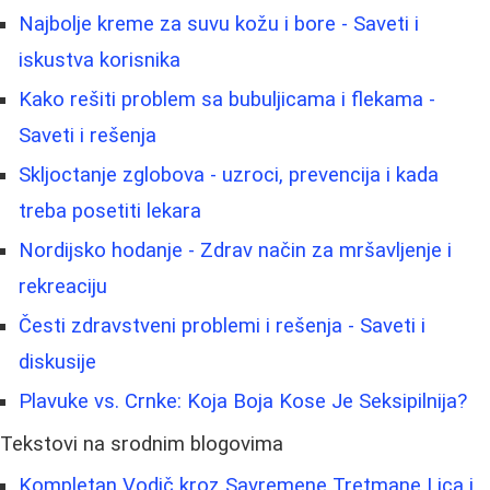
Najbolje kreme za suvu kožu i bore - Saveti i
iskustva korisnika
Kako rešiti problem sa bubuljicama i flekama -
Saveti i rešenja
Skljoctanje zglobova - uzroci, prevencija i kada
treba posetiti lekara
Nordijsko hodanje - Zdrav način za mršavljenje i
rekreaciju
Česti zdravstveni problemi i rešenja - Saveti i
diskusije
Plavuke vs. Crnke: Koja Boja Kose Je Seksipilnija?
Tekstovi na srodnim blogovima
Kompletan Vodič kroz Savremene Tretmane Lica i