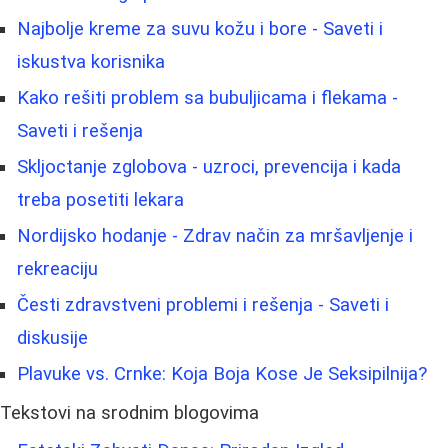
Najbolje kreme za suvu kožu i bore - Saveti i
iskustva korisnika
Kako rešiti problem sa bubuljicama i flekama -
Saveti i rešenja
Skljoctanje zglobova - uzroci, prevencija i kada
treba posetiti lekara
Nordijsko hodanje - Zdrav način za mršavljenje i
rekreaciju
Česti zdravstveni problemi i rešenja - Saveti i
diskusije
Plavuke vs. Crnke: Koja Boja Kose Je Seksipilnija?
Tekstovi na srodnim blogovima