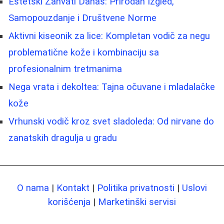
Estetski Zahvati Danas: Prirodan Izgled,
Samopouzdanje i Društvene Norme
Aktivni kiseonik za lice: Kompletan vodič za negu
problematične kože i kombinaciju sa
profesionalnim tretmanima
Nega vrata i dekoltea: Tajna očuvane i mladalačke
kože
Vrhunski vodič kroz svet sladoleda: Od nirvane do
zanatskih dragulja u gradu
O nama
|
Kontakt
|
Politika privatnosti
|
Uslovi
korišćenja
|
Marketinški servisi