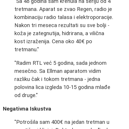
"Sa 48 godina sam krenula na seriju od 4
tretmana. Aparat se zvao Regen, radio je
kombinaciju radio talasa i elektroporacije.
Nakon tri meseca rezultati su sve bolji -
koža je zategnutija, hidrirana, a vilična
kost izraženija. Cena oko 40€ po
tretmanu."
"Radim RTL već 5 godina, sada jednom
mesečno. Sa Ellman aparatom vidim
razliku čak i tokom tretmana - jedna
polovina lica izgleda 10-15 godina mlađe
od druge."
Negativna Iskustva
"Potrošila sam 400€ na jedan tretman u