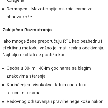
kolagena
Dermapen
- Mezoterapija mikroiglicama za
obnovu kože
Zaključna Razmatranja
Iako mnoge žene preporučuju RTL kao bezbednu i
efektivnu metodu, važno je imati realna očekivanja.
Najbolji rezultati se postižu kod:
Osoba u 30-im i 40-im godinama sa blagim
znakovima starenja
Korišćenjem visokokvalitetnih aparata u
stručnim rukama
Redovnog održavanja i pravilne nege kože nakon