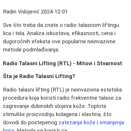
Radin Vidojević
2024-12-01
Sve što treba da znate o radio talasnom liftingu
lica i tela. Analiza iskustava, efikasnosti, cena i
dugoročnih efekata ove popularne neinvazivne
metode podmlađivanja.
Radio Talasni Lifting (RTL) - Mitovi i Stvarnost
Šta je Radio Talasni Lifting?
Radio talasni lifting (RTL) je neinvazivna estetska
procedura koja koristi radio frekventne talase za
zagrevanje dubinskih slojeva kože. Toplota
stimuliše proizvodnju kolagena i elastina, što
dovodi do postepenog
zatezanja kože
i
smanjenja
bora
. Metoda se koristi za: