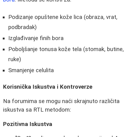
Podizanje opuštene kože lica (obraza, vrat,
podbradak)
Izglađivanje finih bora
Poboljšanje tonusa kože tela (stomak, butine,
ruke)
Smanjenje celulita
Korisnička Iskustva i Kontroverze
Na forumima se mogu naći skrajnuto različita
iskustva sa RTL metodom:
Pozitivna Iskustva