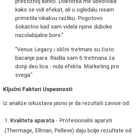
prestižnoj klinici. Doktorka me ubeđivala
kako se vidi efekat, ali u ogledalu nisam
primetila nikakvu razliku. Pogotovo
šokantno kad sam videla njene duboke
nazolabijalne bore."
"Venus Legacy i slični tretmani su čisto
bacanje para. Radila sam 6 tretmana za
donji deo lica - nula efekta. Marketing pre
svega."
Ključni Faktori Uspesnosti
Iz analize iskustava jasno je da rezultati zavise od:
Kvaliteta aparata
- Profesionalni aparati
(Thermage, Ellman, Pelleve) daju bolje rezultate od