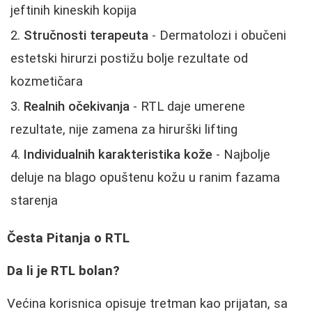
jeftinih kineskih kopija
Stručnosti terapeuta
- Dermatolozi i obučeni
estetski hirurzi postižu bolje rezultate od
kozmetičara
Realnih očekivanja
- RTL daje umerene
rezultate, nije zamena za hirurški lifting
Individualnih karakteristika kože
- Najbolje
deluje na blago opuštenu kožu u ranim fazama
starenja
Česta Pitanja o RTL
Da li je RTL bolan?
Većina korisnica opisuje tretman kao prijatan, sa