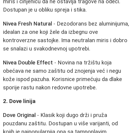
miris i činjenicu da ne ostavlja tragove na odeći.
Dostupan je u obliku spreja i stika.
Nivea Fresh Natural
- Dezodorans bez aluminijuma,
idealan za one koji žele da izbegnu ove
kontroverzne sastojke. Ima neutralan miris i dobro
se snalazi u svakodnevnoj upotrebi.
Nivea Double Effect
- Novina na tržištu koja
obećava ne samo zaštitu od znojenja već i negu
kože ispod pazuha. Korisnice primećuju da dlake
sporije rastu nakon redovne upotrebe.
2. Dove linija
Dove Original
- Klasik koji dugo drži i pruža
pouzdanu zaštitu. Dostupan u više varijanti, od
kojih je najpopularnija ona sa tamnoplavim