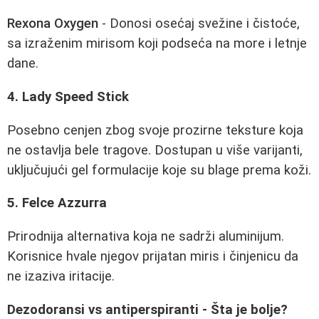
Rexona Oxygen
- Donosi osećaj svežine i čistoće,
sa izraženim mirisom koji podseća na more i letnje
dane.
4. Lady Speed Stick
Posebno cenjen zbog svoje prozirne teksture koja
ne ostavlja bele tragove. Dostupan u više varijanti,
uključujući gel formulacije koje su blage prema koži.
5. Felce Azzurra
Prirodnija alternativa koja ne sadrži aluminijum.
Korisnice hvale njegov prijatan miris i činjenicu da
ne izaziva iritacije.
Dezodoransi vs antiperspiranti - Šta je bolje?