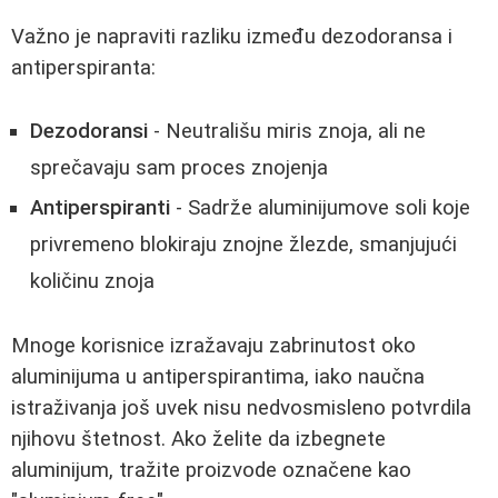
Važno je napraviti razliku između dezodoransa i
antiperspiranta:
Dezodoransi
- Neutrališu miris znoja, ali ne
sprečavaju sam proces znojenja
Antiperspiranti
- Sadrže aluminijumove soli koje
privremeno blokiraju znojne žlezde, smanjujući
količinu znoja
Mnoge korisnice izražavaju zabrinutost oko
aluminijuma u antiperspirantima, iako naučna
istraživanja još uvek nisu nedvosmisleno potvrdila
njihovu štetnost. Ako želite da izbegnete
aluminijum, tražite proizvode označene kao