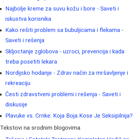
Najbolje kreme za suvu kožu i bore - Saveti i
iskustva korisnika
Kako rešiti problem sa bubuljicama i flekama -
Saveti i rešenja
Skljoctanje zglobova - uzroci, prevencija i kada
treba posetiti lekara
Nordijsko hodanje - Zdrav način za mršavljenje i
rekreaciju
Česti zdravstveni problemi i rešenja - Saveti i
diskusije
Plavuke vs. Crnke: Koja Boja Kose Je Seksipilnija?
Tekstovi na srodnim blogovima