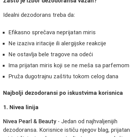
Zašto je izbor dezodoransa važan?
Idealni dezodorans treba da:
Efikasno sprečava neprijatan miris
Ne izaziva iritacije ili alergijske reakcije
Ne ostavlja bele tragove na odeći
Ima prijatan miris koji se ne meša sa parfemom
Pruža dugotrajnu zaštitu tokom celog dana
Najbolji dezodoransi po iskustvima korisnica
1. Nivea linija
Nivea Pearl & Beauty
- Jedan od najhvaljenijih
dezodoransa. Korisnice ističu njegov blag, prijatan