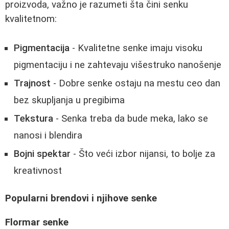
proizvoda, važno je razumeti šta čini senku
kvalitetnom:
Pigmentacija
- Kvalitetne senke imaju visoku
pigmentaciju i ne zahtevaju višestruko nanošenje
Trajnost
- Dobre senke ostaju na mestu ceo dan
bez skupljanja u pregibima
Tekstura
- Senka treba da bude meka, lako se
nanosi i blendira
Bojni spektar
- Što veći izbor nijansi, to bolje za
kreativnost
Popularni brendovi i njihove senke
Flormar senke