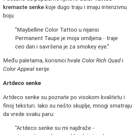
kremaste senke
koje dugo traju i imaju intenzivnu
boju:
"Maybelline Color Tattoo u nijansi
Permanent Taupe je moja omiljena - traje
ceo dan i savršena je za smokey eye."
Među paletama, korisnici hvale
Color Rich Quad
i
Color Appeal
serije.
Artdeco senke
Artdeco senke su poznate po visokom kvalitetu i
finoj teksturi. Iako su nešto skuplje, mnogi smatraju
da vrede svaku paru:
"Artdeco senke su mi najdraže -