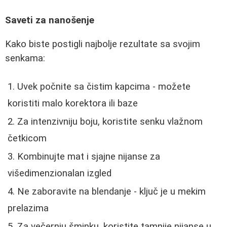
Saveti za nanošenje
Kako biste postigli najbolje rezultate sa svojim
senkama:
Uvek počnite sa čistim kapcima - možete
koristiti malo korektora ili baze
Za intenzivniju boju, koristite senku vlažnom
četkicom
Kombinujte mat i sjajne nijanse za
višedimenzionalan izgled
Ne zaboravite na blendanje - ključ je u mekim
prelazima
Za večernju šminku, koristite tamnije nijanse u