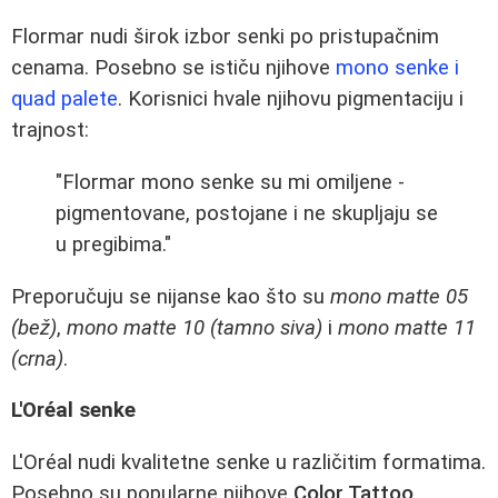
Flormar nudi širok izbor senki po pristupačnim
cenama. Posebno se ističu njihove
mono senke i
quad palete
. Korisnici hvale njihovu pigmentaciju i
trajnost:
"Flormar mono senke su mi omiljene -
pigmentovane, postojane i ne skupljaju se
u pregibima."
Preporučuju se nijanse kao što su
mono matte 05
(bež)
,
mono matte 10 (tamno siva)
i
mono matte 11
(crna)
.
L'Oréal senke
L'Oréal nudi kvalitetne senke u različitim formatima.
Posebno su popularne njihove
Color Tattoo