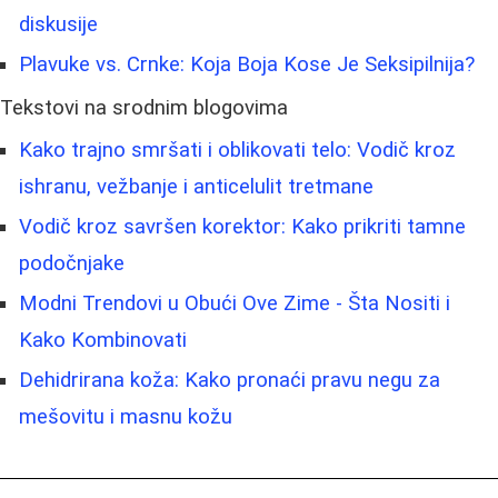
diskusije
Plavuke vs. Crnke: Koja Boja Kose Je Seksipilnija?
Tekstovi na srodnim blogovima
Kako trajno smršati i oblikovati telo: Vodič kroz
ishranu, vežbanje i anticelulit tretmane
Vodič kroz savršen korektor: Kako prikriti tamne
podočnjake
Modni Trendovi u Obući Ove Zime - Šta Nositi i
Kako Kombinovati
Dehidrirana koža: Kako pronaći pravu negu za
mešovitu i masnu kožu