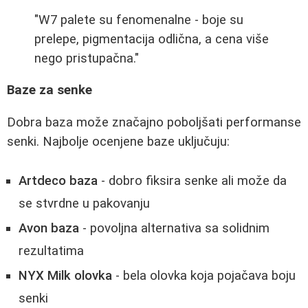
"W7 palete su fenomenalne - boje su
prelepe, pigmentacija odlična, a cena više
nego pristupačna."
Baze za senke
Dobra baza može značajno poboljšati performanse
senki. Najbolje ocenjene baze uključuju:
Artdeco baza
- dobro fiksira senke ali može da
se stvrdne u pakovanju
Avon baza
- povoljna alternativa sa solidnim
rezultatima
NYX Milk olovka
- bela olovka koja pojačava boju
senki