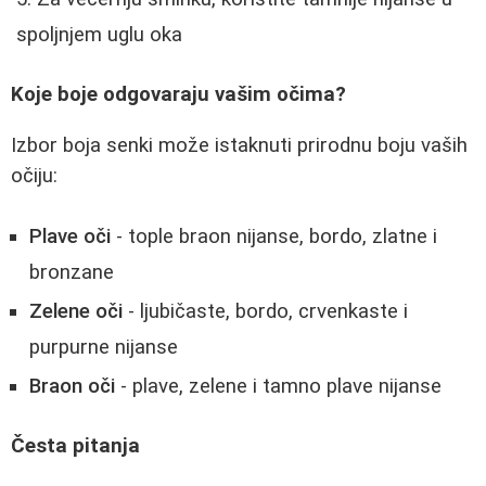
spoljnjem uglu oka
Koje boje odgovaraju vašim očima?
Izbor boja senki može istaknuti prirodnu boju vaših
očiju:
Plave oči
- tople braon nijanse, bordo, zlatne i
bronzane
Zelene oči
- ljubičaste, bordo, crvenkaste i
purpurne nijanse
Braon oči
- plave, zelene i tamno plave nijanse
Česta pitanja