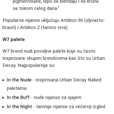
pigmentisane, lepo se blendaju i ne krune
se tokom celog dana."
Popularne nijanse uključuju
Artdeco 96
(sljivasto-
braon) i
Artdeco 2
(tamno siva).
W7 palete
W7 brend nudi povoljne palete koje su često
inspirisane skupim brendovima kao što su Urban
Decay. Najpopularnije su:
In the Nude
- inspirisana Urban Decay Naked
paletama
In the Buff
- nude nijanse sa sjajem
In the Night
- tamnije nijanse za večernji izgled