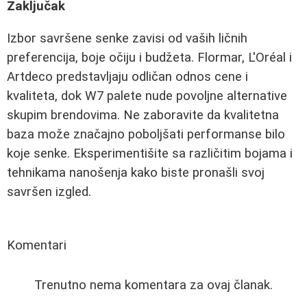
Zaključak
Izbor savršene senke zavisi od vaših ličnih
preferencija, boje očiju i budžeta. Flormar, L'Oréal i
Artdeco predstavljaju odličan odnos cene i
kvaliteta, dok W7 palete nude povoljne alternative
skupim brendovima. Ne zaboravite da kvalitetna
baza može značajno poboljšati performanse bilo
koje senke. Eksperimentišite sa različitim bojama i
tehnikama nanošenja kako biste pronašli svoj
savršen izgled.
Komentari
Trenutno nema komentara za ovaj članak.