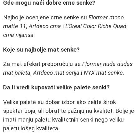
Gde mogu naći dobre crne senke?
Najbolje ocenjene crne senke su
Flormar mono
matte 11
,
Artdeco crna
i
L'Oréal Color Riche Quad
crna nijansa
.
Koje su najbolje mat senke?
Za mat efekat preporučuju se
Flormar nude dudes
mat paleta
,
Artdeco mat serija
i
NYX mat senke
.
Da li vredi kupovati velike palete senki?
Velike palete su dobar izbor ako želite širok
spektar boja, ali obratite pažnju na kvalitet. Bolje je
imati manju paletu kvalitetnih senki nego veliku
paletu lošeg kvaliteta.