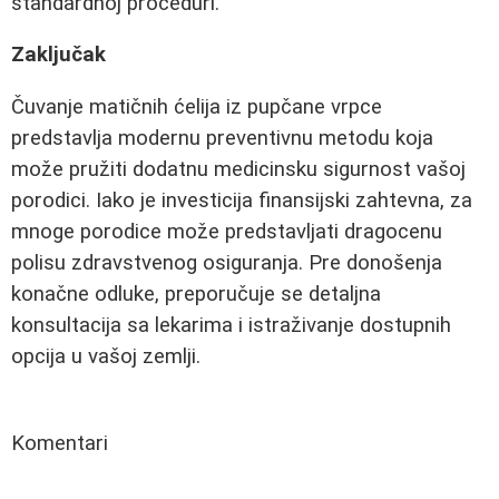
standardnoj proceduri.
Zaključak
Čuvanje matičnih ćelija iz pupčane vrpce
predstavlja modernu preventivnu metodu koja
može pružiti dodatnu medicinsku sigurnost vašoj
porodici. Iako je investicija finansijski zahtevna, za
mnoge porodice može predstavljati dragocenu
polisu zdravstvenog osiguranja. Pre donošenja
konačne odluke, preporučuje se detaljna
konsultacija sa lekarima i istraživanje dostupnih
opcija u vašoj zemlji.
Komentari