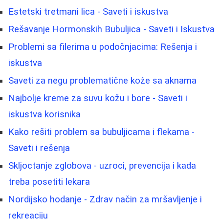
Estetski tretmani lica - Saveti i iskustva
Rešavanje Hormonskih Bubuljica - Saveti i Iskustva
Problemi sa filerima u podočnjacima: Rešenja i
iskustva
Saveti za negu problematične kože sa aknama
Najbolje kreme za suvu kožu i bore - Saveti i
iskustva korisnika
Kako rešiti problem sa bubuljicama i flekama -
Saveti i rešenja
Skljoctanje zglobova - uzroci, prevencija i kada
treba posetiti lekara
Nordijsko hodanje - Zdrav način za mršavljenje i
rekreaciju