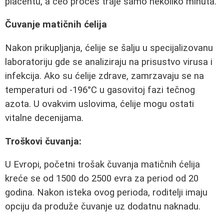
placentu, a ceo proces traje samo nekoliko minuta.
Čuvanje matičnih ćelija
Nakon prikupljanja, ćelije se šalju u specijalizovanu
laboratoriju gde se analiziraju na prisustvo virusa i
infekcija. Ako su ćelije zdrave, zamrzavaju se na
temperaturi od -196°C u gasovitoj fazi tečnog
azota. U ovakvim uslovima, ćelije mogu ostati
vitalne decenijama.
Troškovi čuvanja:
U Evropi, početni trošak čuvanja matičnih ćelija
kreće se od 1500 do 2500 evra za period od 20
godina. Nakon isteka ovog perioda, roditelji imaju
opciju da produže čuvanje uz dodatnu naknadu.