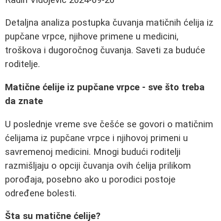
Detaljna analiza postupka čuvanja matičnih ćelija iz
pupčane vrpce, njihove primene u medicini,
troškova i dugoročnog čuvanja. Saveti za buduće
roditelje.
Matične ćelije iz pupčane vrpce - sve što treba
da znate
U poslednje vreme sve češće se govori o matičnim
ćelijama iz pupčane vrpce i njihovoj primeni u
savremenoj medicini. Mnogi budući roditelji
razmišljaju o opciji čuvanja ovih ćelija prilikom
porođaja, posebno ako u porodici postoje
određene bolesti.
Šta su matične ćelije?