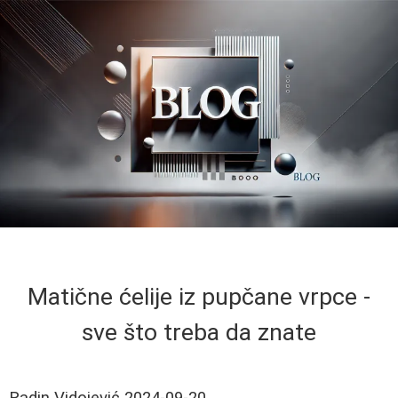
Matične ćelije iz pupčane vrpce -
sve što treba da znate
Radin Vidojević
2024-09-20