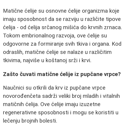
Matične ćelije su osnovne ćelije organizma koje
imaju sposobnost da se razviju u različite tipove
ćelija - od ćelija srčanog mišića do krvnih zrnaca.
Tokom embrionalnog razvoja, ove ćelije su
odgovorne za formiranje svih tkiva i organa. Kod
odraslih, matične ćelije se nalaze u različitim
tkivima, najviše u koštanoj srži i krvi.
Zašto čuvati matične ćelije iz pupčane vrpce?
Naučnici su otkrili da krv iz pupčane vrpce
novorođenčeta sadrži veliki broj mladih i vitalnih
matičnih ćelija. Ove ćelije imaju izuzetne
regenerativne sposobnosti i mogu se koristiti u
lečenju brojnih bolesti.