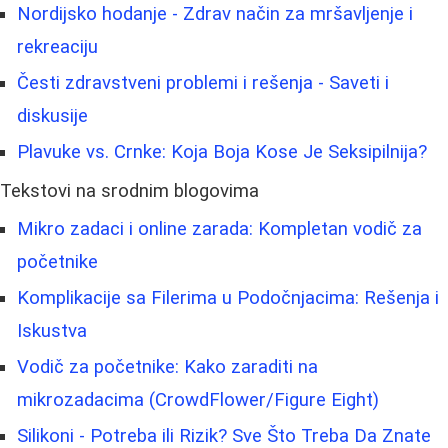
Nordijsko hodanje - Zdrav način za mršavljenje i
rekreaciju
Česti zdravstveni problemi i rešenja - Saveti i
diskusije
Plavuke vs. Crnke: Koja Boja Kose Je Seksipilnija?
Tekstovi na srodnim blogovima
Mikro zadaci i online zarada: Kompletan vodič za
početnike
Komplikacije sa Filerima u Podočnjacima: Rešenja i
Iskustva
Vodič za početnike: Kako zaraditi na
mikrozadacima (CrowdFlower/Figure Eight)
Silikoni - Potreba ili Rizik? Sve Što Treba Da Znate