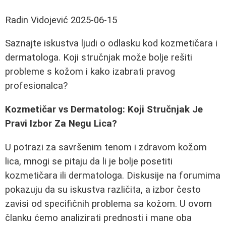
Radin Vidojević
2025-06-15
Saznajte iskustva ljudi o odlasku kod kozmetičara i
dermatologa. Koji stručnjak može bolje rešiti
probleme s kožom i kako izabrati pravog
profesionalca?
Kozmetičar vs Dermatolog: Koji Stručnjak Je
Pravi Izbor Za Negu Lica?
U potrazi za savršenim tenom i zdravom kožom
lica, mnogi se pitaju da li je bolje posetiti
kozmetičara ili dermatologa. Diskusije na forumima
pokazuju da su iskustva različita, a izbor često
zavisi od specifičnih problema sa kožom. U ovom
članku ćemo analizirati prednosti i mane oba