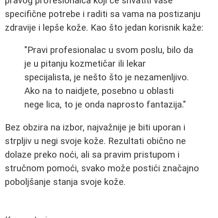
pravog profesionalca koji će shvatiti vaše
specifične potrebe i raditi sa vama na postizanju
zdravije i lepše kože. Kao što jedan korisnik kaže:
"Pravi profesionalac u svom poslu, bilo da
je u pitanju kozmetičar ili lekar
specijalista, je nešto što je nezamenljivo.
Ako na to naidjete, posebno u oblasti
nege lica, to je onda naprosto fantazija."
Bez obzira na izbor, najvažnije je biti uporan i
strpljiv u negi svoje kože. Rezultati obično ne
dolaze preko noći, ali sa pravim pristupom i
stručnom pomoći, svako može postići značajno
poboljšanje stanja svoje kože.