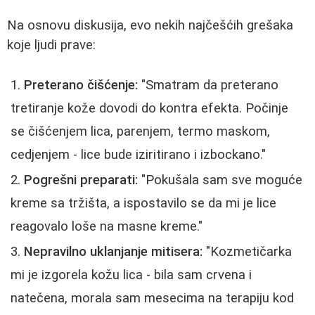
Na osnovu diskusija, evo nekih najčešćih grešaka
koje ljudi prave:
Preterano čišćenje:
"Smatram da preterano
tretiranje kože dovodi do kontra efekta. Počinje
se čišćenjem lica, parenjem, termo maskom,
cedjenjem - lice bude iziritirano i izbockano."
Pogrešni preparati:
"Pokušala sam sve moguće
kreme sa tržišta, a ispostavilo se da mi je lice
reagovalo loše na masne kreme."
Nepravilno uklanjanje mitisera:
"Kozmetičarka
mi je izgorela kožu lica - bila sam crvena i
natečena, morala sam mesecima na terapiju kod