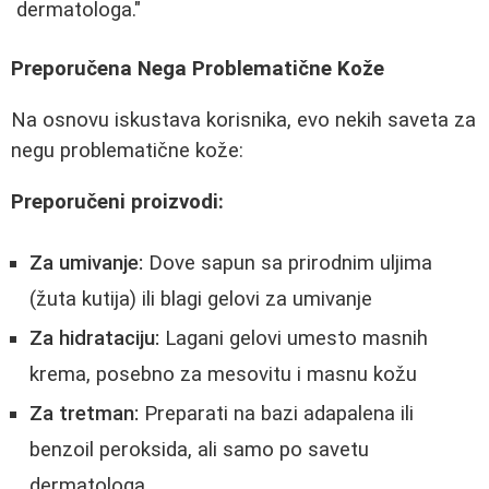
dermatologa."
Preporučena Nega Problematične Kože
Na osnovu iskustava korisnika, evo nekih saveta za
negu problematične kože:
Preporučeni proizvodi:
Za umivanje:
Dove sapun sa prirodnim uljima
(žuta kutija) ili blagi gelovi za umivanje
Za hidrataciju:
Lagani gelovi umesto masnih
krema, posebno za mesovitu i masnu kožu
Za tretman:
Preparati na bazi adapalena ili
benzoil peroksida, ali samo po savetu
dermatologa