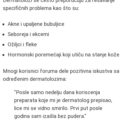
Dermatolozi se često preporučuju za rešavanje
specifičnih problema kao što su:
Akne i upaljene bubuljice
Seboreja i ekcemi
Ožiljci i fleke
Hormonski poremećaji koji utiču na stanje kože
Mnogi korisnici foruma dele pozitivna iskustva sa
određenim dermatolozima:
"Posle samo nedelju dana koriscenja
preparata koje mi je dermatolog prepisao,
lice mi se vidno smirilo. Prvi put posle
godina sam izašla bez pudera."