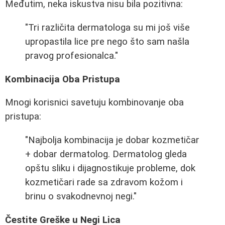
Međutim, neka iskustva nisu bila pozitivna:
"Tri različita dermatologa su mi još više
upropastila lice pre nego što sam našla
pravog profesionalca."
Kombinacija Oba Pristupa
Mnogi korisnici savetuju kombinovanje oba
pristupa:
"Najbolja kombinacija je dobar kozmetičar
+ dobar dermatolog. Dermatolog gleda
opštu sliku i dijagnostikuje probleme, dok
kozmetičari rade sa zdravom kožom i
brinu o svakodnevnoj negi."
Čestite Greške u Negi Lica