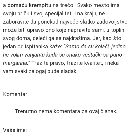
a
domaću krempitu
na trećoj. Svako mesto ima
svoju priču i svoj specijalitet. I na kraju, ne
zaboravite da ponekad najveće slatko zadovoljstvo
može biti upravo ono koje napravite sami, u toplini
svog doma, deleći ga sa najdražima. Jer, kao što
jedan od ispitanika kaže:
"Samo da su kolači, jedino
ne volim varijantu kada su onako veštački sa puno
margarina."
Tražite pravo, tražite kvalitet, i neka
vam svaki zalogaj bude sladak.
Komentari
Trenutno nema komentara za ovaj članak.
Vaše ime: