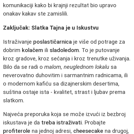
komunikaciji kako bi krajnji rezultat bio upravo
onakav kakav ste zamislili.
Zaključak: Slatka Tajna je u Iskustvu
Istraživanje
poslastičarnica
je više od potrage za
dobrim
kolačem
ili
sladoledom
. To je putovanje
kroz gradove, kroz sećanja i kroz trenutke uživanja.
Bilo da se radi o
malom, neuglednom lokalu
sa
neverovatno duhovitim i sarmantnim radnicama, ili
o modernom kafiću sa dizajnerskim desertima,
suština ostaje ista - kvalitet, strast i ljubav prema
slatkom.
Najveća preporuka koja se može izvući iz bezbroj
iskustava je da
treba istraživati
. Probajte
profiterole
na jednoj adresi,
cheesecake
na drugoj,