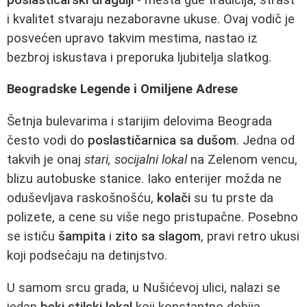
i kvalitet stvaraju nezaboravne ukuse. Ovaj vodič je
posvećen upravo takvim mestima, nastao iz
bezbroj iskustava i preporuka ljubitelja slatkog.
Beogradske Legende i Omiljene Adrese
Šetnja bulevarima i starijim delovima Beograda
često vodi do
poslastičarnica sa dušom
. Jedna od
takvih je onaj
stari, socijalni lokal
na Zelenom vencu,
blizu autobuske stanice. Iako enterijer možda ne
oduševljava raskošnošću,
kolači
su tu prste da
polizete, a cene su više nego pristupačne. Posebno
se ističu
šampita
i
zito sa slagom
, pravi retro ukusi
koji podsećaju na detinjstvo.
U samom srcu grada, u Nušićevoj ulici, nalazi se
jedan
beki stilski lokal
koji konstantno dobija