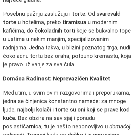
Posebnu pažnju zaslužuju i
torte
. Od
svarcvald
torte
u hotelima, preko
tiramisua
u modernim
kafićima, do
čokoladnih torti
koje se bukvalno tope
u ustima u nekim manjim, specijalizovanim
radnjama. Jedna takva, u blizini poznatog trga, nudi
čokoladnu tortu bez oraha, potpuno kremastu, koja
je pravo uživanje za sva čula.
Domáca Radinost: Neprevazićen Kvalitet
Međutim, u svim ovim razgovorima i preporukama,
jedna se činjenica konstantno nameće: za mnoge
ljude,
najbolji kolači i torte su oni koji se prave kod
kuće
. Bez obzira na sav sjaj i ponudu
poslastičarnica, tu je nešto neponovljivo u
domaćoj
radinosti
. Trenuci kada se
dečko i ja napravimo