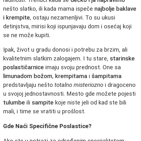
nešto slatko, ili kada mama ispeče
najbolje baklave
i krempite
, ostaju nezamenljivi. To su ukusi
detinjstva, mirisi koji ispunjavaju dom i osećaj koji
se ne može kupiti.
Ipak, život u gradu donosi i potrebu za brzim, ali
kvalitetnim slatkim zalogajem. I tu stare,
starinske
poslastičarnice
imaju svoju prednost. One sa
limunadom božom
,
krempitama
i
šampitama
predstavljaju nešto
totalno misteriozno
i dragoceno
u svojoj jednostavnosti. Mesto gde možete pojesti
tulumbe
ili
sampite
koje niste jeli od kad ste bili
mali, i time se vratiti u prošlost.
Gde Naći Specifične Poslastice?
Ako ste u potrazi za određenim specijalitetom,