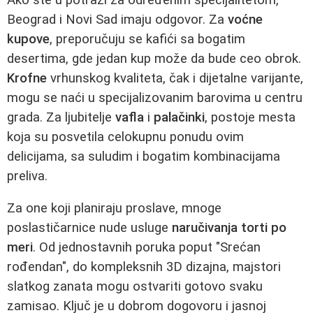
Beograd i Novi Sad imaju odgovor. Za
voćne
kupove
, preporučuju se kafići sa bogatim
desertima, gde jedan kup može da bude ceo obrok.
Krofne
vrhunskog kvaliteta, čak i dijetalne varijante,
mogu se naći u specijalizovanim barovima u centru
grada. Za ljubitelje
vafla
i
palačinki
, postoje mesta
koja su posvetila celokupnu ponudu ovim
delicijama, sa suludim i bogatim kombinacijama
preliva.
Za one koji planiraju proslave, mnoge
poslastičarnice nude usluge
naručivanja torti po
meri
. Od jednostavnih poruka poput "Srećan
rođendan", do kompleksnih 3D dizajna, majstori
slatkog zanata mogu ostvariti gotovo svaku
zamisao. Ključ je u dobrom dogovoru i jasnoj