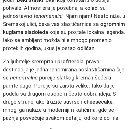
pohvale. Atmosfera je posebna, a
kolači
su
jednostavno
fenomenalni
. Njam njam! Nešto niže, u
Sremskoj ulici, čeka vas slastičarnica sa
ogromnim
kuglama sladoleda
koje su postale lokalna legenda.
Iako se ambijent možda nije mnogo promenio
proteklih godina, ukus je ostao
odličan
.
Za ljubitelje
krempita
i
profiterola
, prava
destinacija je jedna renomirana poslastičarnica čije
se
nenormalne
porcije slatkog krema i šećera
pamte dugo. Porcije su zaista velike, tako da je
podela sa drugom osobom često dobra ideja. S
druge strane, ako tražite savršen
cheesecake
,
mnogi ga nalaze u modernijim kafićima, gde se
pažnja posvećuje svakom detalju, od kore do fila.