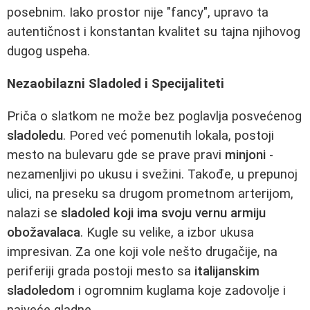
posebnim. Iako prostor nije "fancy", upravo ta
autentičnost i konstantan kvalitet su tajna njihovog
dugog uspeha.
Nezaobilazni Sladoled i Specijaliteti
Priča o slatkom ne može bez poglavlja posvećenog
sladoledu
. Pored već pomenutih lokala, postoji
mesto na bulevaru gde se prave pravi
minjoni
-
nezamenljivi po ukusu i svežini. Takođe, u prepunoj
ulici, na preseku sa drugom prometnom arterijom,
nalazi se
sladoled koji ima svoju vernu armiju
obožavalaca
. Kugle su velike, a izbor ukusa
impresivan. Za one koji vole nešto drugačije, na
periferiji grada postoji mesto sa
italijanskim
sladoledom
i ogromnim kuglama koje zadovolje i
najveće gladne.