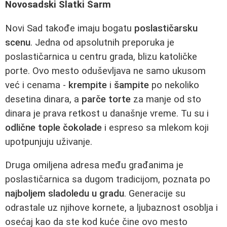
Novosadski Slatki Šarm
Novi Sad takođe imaju bogatu
poslastičarsku
scenu
. Jedna od apsolutnih preporuka je
poslastičarnica u centru grada, blizu katoličke
porte. Ovo mesto oduševljava ne samo ukusom
već i cenama -
krempite
i
šampite
po nekoliko
desetina dinara, a
parče torte
za manje od sto
dinara je prava retkost u današnje vreme. Tu su i
odlične tople čokolade
i espreso sa mlekom koji
upotpunjuju uživanje.
Druga omiljena adresa među građanima je
poslastičarnica sa dugom tradicijom, poznata po
najboljem sladoledu u gradu
. Generacije su
odrastale uz njihove kornete, a ljubaznost osoblja i
osećaj kao da ste kod kuće čine ovo mesto