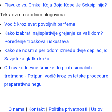
Plavuke vs. Crnke: Koja Boja Kose Je Seksipilnija?
Tekstovi na srodnim blogovima
Vodič kroz svet povoljnih parfema
Kako izabrati najisplativije grejanje za vaš dom?
Poređenje troškova i iskustava
Kako se nositi s periodom između dvije depilacije:
Savjeti za glatku kožu
Od svakodnevne šminke do profesionalnih
tretmana - Potpuni vodič kroz estetske procedure i
preparativnu negu
O nama
|
Kontakt
|
Politika privatnosti
|
Uslovi