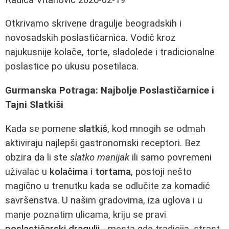
Otkrivamo skrivene dragulje beogradskih i
novosadskih poslastičarnica. Vodič kroz
najukusnije kolače, torte, sladolede i tradicionalne
poslastice po ukusu posetilaca.
Gurmanska Potraga: Najbolje Poslastičarnice i
Tajni Slatkiši
Kada se pomene
slatkiš
, kod mnogih se odmah
aktiviraju najlepši gastronomski receptori. Bez
obzira da li ste
slatko manijak
ili samo povremeni
uživalac u
kolačima
i
tortama
, postoji nešto
magično u trenutku kada se odlučite za komadić
savršenstva. U našim gradovima, iza uglova i u
manje poznatim ulicama, kriju se pravi
poslastičarski dragulji
- mesta gde tradicija, strast