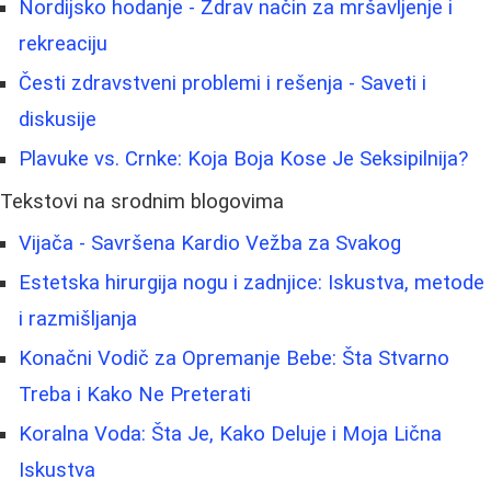
Nordijsko hodanje - Zdrav način za mršavljenje i
rekreaciju
Česti zdravstveni problemi i rešenja - Saveti i
diskusije
Plavuke vs. Crnke: Koja Boja Kose Je Seksipilnija?
Tekstovi na srodnim blogovima
Vijača - Savršena Kardio Vežba za Svakog
Estetska hirurgija nogu i zadnjice: Iskustva, metode
i razmišljanja
Konačni Vodič za Opremanje Bebe: Šta Stvarno
Treba i Kako Ne Preterati
Koralna Voda: Šta Je, Kako Deluje i Moja Lična
Iskustva