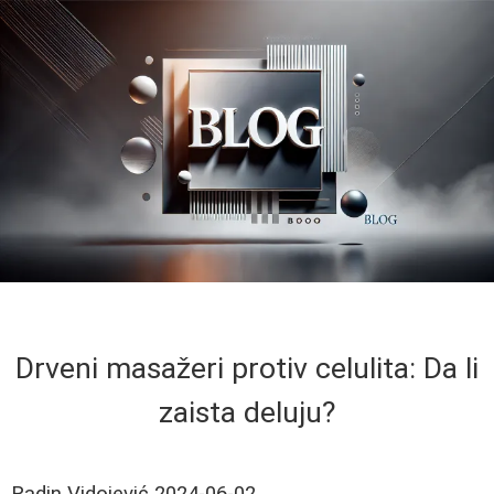
Drveni masažeri protiv celulita: Da li
zaista deluju?
Radin Vidojević
2024-06-02