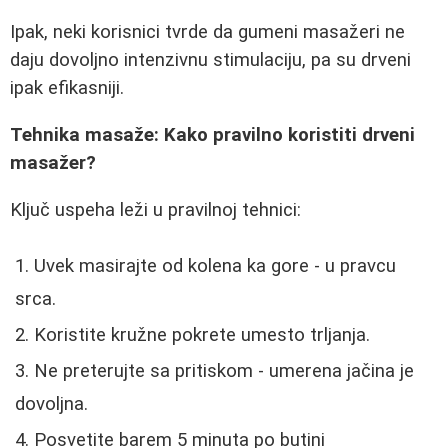
Ipak, neki korisnici tvrde da gumeni masažeri ne
daju dovoljno intenzivnu stimulaciju, pa su drveni
ipak efikasniji.
Tehnika masaže: Kako pravilno koristiti drveni
masažer?
Ključ uspeha leži u pravilnoj tehnici:
Uvek masirajte od kolena ka gore - u pravcu
srca.
Koristite kružne pokrete umesto trljanja.
Ne preterujte sa pritiskom - umerena jačina je
dovoljna.
Posvetite barem 5 minuta po butini