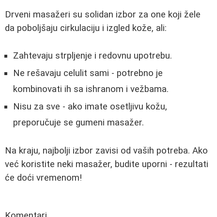
Drveni masažeri su solidan izbor za one koji žele
da poboljšaju cirkulaciju i izgled kože, ali:
Zahtevaju strpljenje i redovnu upotrebu.
Ne rešavaju celulit sami - potrebno je
kombinovati ih sa ishranom i vežbama.
Nisu za sve - ako imate osetljivu kožu,
preporučuje se gumeni masažer.
Na kraju, najbolji izbor zavisi od vaših potreba. Ako
već koristite neki masažer, budite uporni - rezultati
će doći vremenom!
Komentari