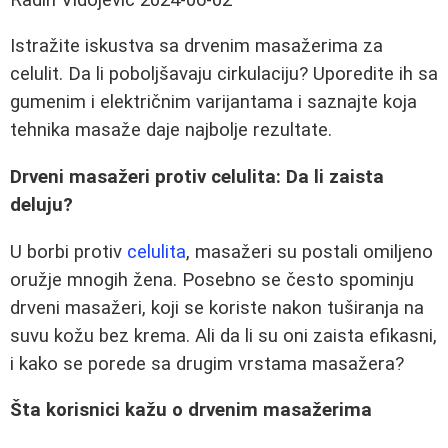
Istražite iskustva sa drvenim masažerima za
celulit. Da li poboljšavaju cirkulaciju? Uporedite ih sa
gumenim i električnim varijantama i saznajte koja
tehnika masaže daje najbolje rezultate.
Drveni masažeri protiv celulita: Da li zaista
deluju?
U borbi protiv
celulita
, masažeri su postali omiljeno
oružje mnogih žena. Posebno se često spominju
drveni masažeri, koji se koriste nakon tuširanja na
suvu kožu bez krema. Ali da li su oni zaista efikasni,
i kako se porede sa drugim vrstama masažera?
Šta korisnici kažu o drvenim masažerima