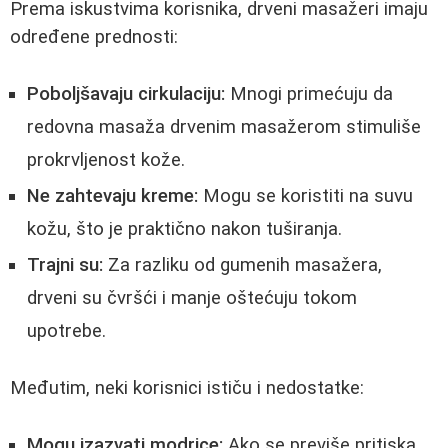
Prema iskustvima korisnika, drveni masažeri imaju
određene prednosti:
Poboljšavaju cirkulaciju:
Mnogi primećuju da
redovna masaža drvenim masažerom stimuliše
prokrvljenost kože.
Ne zahtevaju kreme:
Mogu se koristiti na suvu
kožu, što je praktično nakon tuširanja.
Trajni su:
Za razliku od gumenih masažera,
drveni su čvršći i manje oštećuju tokom
upotrebe.
Međutim, neki korisnici ističu i nedostatke:
Mogu izazvati modrice:
Ako se previše pritiska,