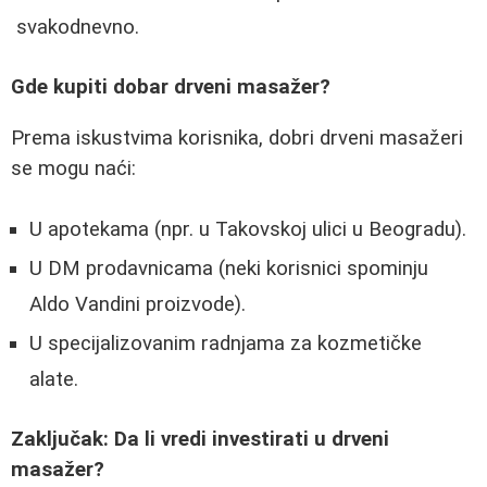
svakodnevno.
Gde kupiti dobar drveni masažer?
Prema iskustvima korisnika, dobri drveni masažeri
se mogu naći:
U apotekama (npr. u Takovskoj ulici u Beogradu).
U DM prodavnicama (neki korisnici spominju
Aldo Vandini proizvode).
U specijalizovanim radnjama za kozmetičke
alate.
Zaključak: Da li vredi investirati u drveni
masažer?