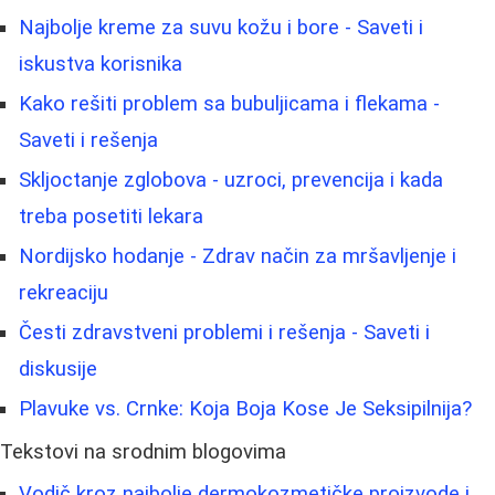
Najbolje kreme za suvu kožu i bore - Saveti i
iskustva korisnika
Kako rešiti problem sa bubuljicama i flekama -
Saveti i rešenja
Skljoctanje zglobova - uzroci, prevencija i kada
treba posetiti lekara
Nordijsko hodanje - Zdrav način za mršavljenje i
rekreaciju
Česti zdravstveni problemi i rešenja - Saveti i
diskusije
Plavuke vs. Crnke: Koja Boja Kose Je Seksipilnija?
Tekstovi na srodnim blogovima
Vodič kroz najbolje dermokozmetičke proizvode i