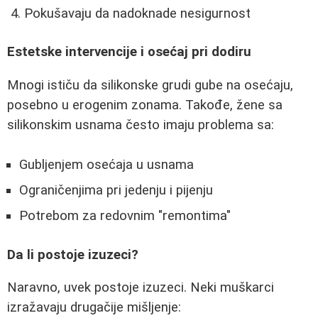
Pokušavaju da nadoknade nesigurnost
Estetske intervencije i osećaj pri dodiru
Mnogi ističu da silikonske grudi gube na osećaju,
posebno u erogenim zonama. Takođe, žene sa
silikonskim usnama često imaju problema sa:
Gubljenjem osećaja u usnama
Ograničenjima pri jedenju i pijenju
Potrebom za redovnim "remontima"
Da li postoje izuzeci?
Naravno, uvek postoje izuzeci. Neki muškarci
izražavaju drugačije mišljenje: