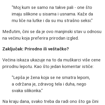
"Moj kum se samo na takve pali - one što
imaju silikone u sisama i usnama. Kaže da
mu liče na lutke i da su mu strašno seksi."
Međutim, čini se da je ovo manjinski stav u odnosu
na većinu koja preferira prirodan izgled.
Zaključak: Prirodno ili veštačko?
Većina iskaza ukazuje na to da muškarci više cene
prirodnu lepotu. Kao što jedan komentar ističe:
"Lepša je žena koja se ne smatra lepom,
a održana je, zdravog tela i duha, nego
svaka silikonka."
Na kraju dana, svako treba da radi ono što ga čini