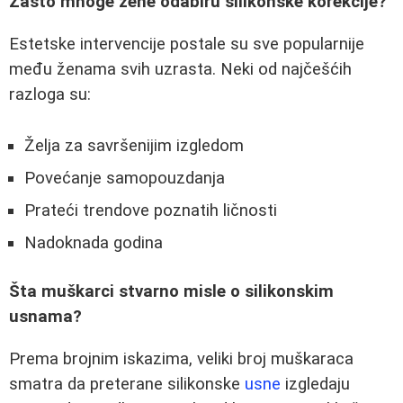
Zašto mnoge žene odabiru silikonske korekcije?
Estetske intervencije postale su sve popularnije
među ženama svih uzrasta. Neki od najčešćih
razloga su:
Želja za savršenijim izgledom
Povećanje samopouzdanja
Prateći trendove poznatih ličnosti
Nadoknada godina
Šta muškarci stvarno misle o silikonskim
usnama?
Prema brojnim iskazima, veliki broj muškaraca
smatra da preterane silikonske
usne
izgledaju