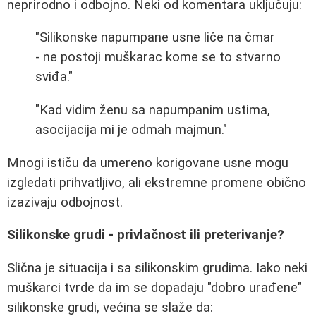
neprirodno i odbojno. Neki od komentara uključuju:
"Silikonske napumpane usne liče na čmar
- ne postoji muškarac kome se to stvarno
sviđa."
"Kad vidim ženu sa napumpanim ustima,
asocijacija mi je odmah majmun."
Mnogi ističu da umereno korigovane usne mogu
izgledati prihvatljivo, ali ekstremne promene obično
izazivaju odbojnost.
Silikonske grudi - privlačnost ili preterivanje?
Slična je situacija i sa silikonskim grudima. Iako neki
muškarci tvrde da im se dopadaju "dobro urađene"
silikonske grudi, većina se slaže da: