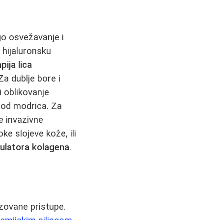
go osvežavanje i
u hijaluronsku
ija lica
a dublje bore i
i oblikovanje
k od modrica. Za
je invazivne
e slojeve kože, ili
ulatora kolagena
.
izovane pristupe.