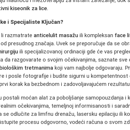
u hladnoću i mezoterapiju za instant zatezanje, dok s
ivni kiseonik za lice
.
ike i Specijaliste Ključan?
 li razmatrate
anticelulit masažu
ili kompleksan
face l
je od presudnog značaja. Uvek se preporučuje da se obr
hirurgiju
ili specijalizovanoj ordinaciji gde će vas pregle
lika da razgovarate o svojim očekivanjima, saznate sve 
biološkim tretmanima
koji vam najbolje odgovaraju. P
re i posle fotografije i budite sigurni u kompetentnost
 prvi korak ka bezbednom i zadovoljavajućem rezultatu
u postali moćan alat za poboljšanje samopouzdanja i kv
 realnim očekivanjima, temeljnoj informisanosti i sara
 se odlučite za limfnu drenažu, lasersku epilaciju ili k
ristupite procesu odgovorno, vodeći računa o svom zdra