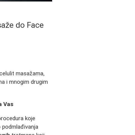
saže do Face
icelulit masažama,
rima i mnogim drugim
a Vas
procedura koje
o podmlađivanja