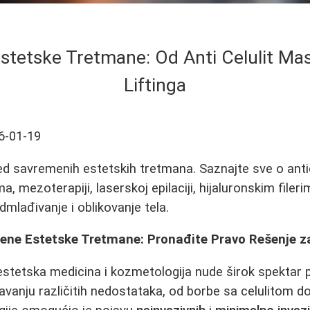
Estetske Tretmane: Od Anti Celulit Ma
Liftinga
6-01-19
ed savremenih estetskih tretmana. Saznajte sve o ant
, mezoterapiji, laserskoj epilaciji, hijaluronskim file
lađivanje i oblikovanje tela.
ene Estetske Tretmane: Pronađite Pravo Rešenje z
stetska medicina i kozmetologija nude širok spektar 
vanju različitih nedostataka, od borbe sa celulitom d