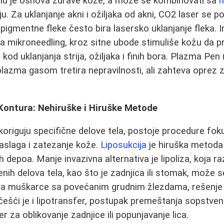
lonu je osnova zdrave kože, a može se kombinovati sa
h
iju. Za uklanjanje akni i ožiljaka od akni, CO2 laser s
pigmentne fleke često bira lasersko uklanjanje fleka. I
 mikroneedling, kroz sitne ubode stimuliše kožu da pr
kod uklanjanja strija, ožiljaka i finih bora. Plazma Pen
plazma gasom tretira nepravilnosti, ali zahteva oprez z
 Kontura: Nehiruške i Hiruške Metode
 koriguju specifične delove tela, postoje procedure fok
aslaga i zatezanje kože.
Liposukcija
je hiruška metoda 
 depoa. Manje invazivna alternativa je lipoliza, koja ra
nih delova tela, kao što je zadnjica ili stomak, može s
Za muškarce sa povećanim grudnim žlezdama, rešenje
češći je i lipotransfer, postupak premeštanja sopstve
er za oblikovanje zadnjice ili popunjavanje lica.