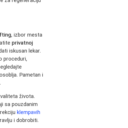
e za regeneraciju
ifting
, izbor mesta
atite
privatnoj
dati iskusan lekar.
o proceduri,
regledajte
 osoblja. Pametan i
.
aliteta života.
dnji sa pouzdanim
orekciju
klempavih
vlju i dobrobiti.