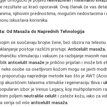
ogije omogućio je pojavu
neinvazivnih
i
minimalno invazi
e rezultate uz kraći oporavak. Ovaj članak će vas deta
manima, njihovim prednostima, mogućim nedostacima i 
ovu iskustava korisnika.
lita: Od Masaža do Naprednih Tehnologija
 kojim se suočavaju brojne žene, bez obzira na telesnu 
klanjanje postoje različiti pristupi.
Anticelulit masaža
,
ehaničku stimulaciju i vakuum za razbijanje masnih nas
blik
anticelulit masaže
je prilično prijatan i može biti ef
d neke osobe sa osetljivom kožom mogu se javiti modri
šće preporučuju naprednije metode kao što je AWT (Ac
ji akustičnim talasima stimuliše regeneraciju tkiva i
u
 popularan izbor je Venus Legacy, koji multipolarnom r
tnim poljem
neutrališe celulit
i zateže kožu, iako za vid
a serija od više
anticelulit masaža
.