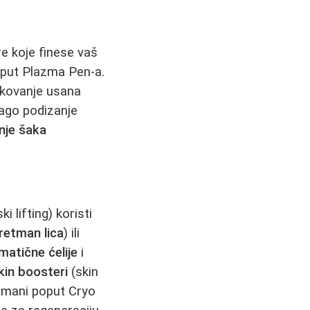
e koje finese vaš
poput Plazma Pen-a.
ikovanje usana
ago podizanje
nje šaka
i lifting) koristi
retman lica
) ili
matične ćelije
i
kin boosteri
(skin
retmani poput Cryo