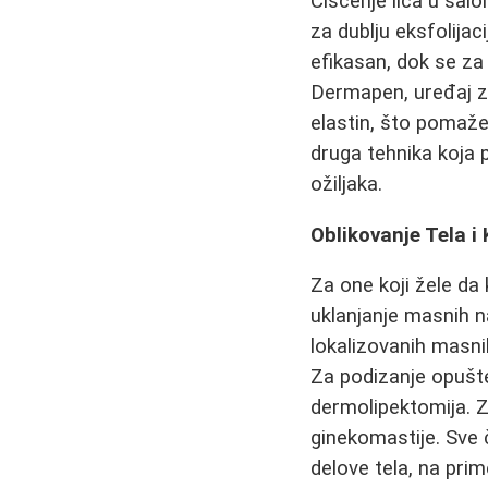
Čišćenje lica u sa
za dublju eksfolijac
efikasan, dok se za 
Dermapen, uređaj za
elastin, što pomaže 
druga tehnika koja 
ožiljaka.
Oblikovanje Tela i
Za one koji žele da
uklanjanje masnih n
lokalizovanih masnih
Za podizanje opušte
dermolipektomija. 
ginekomastije. Sve 
delove tela, na prim