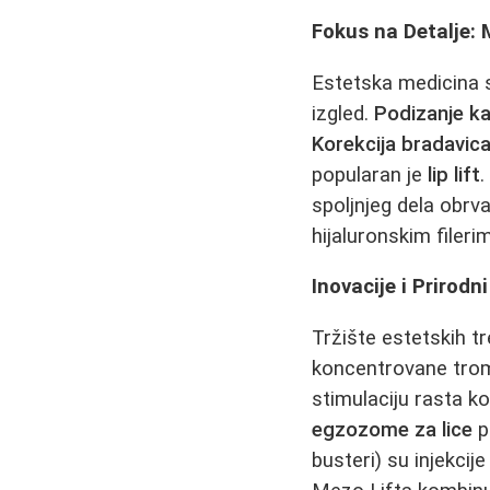
Fokus na Detalje:
Estetska medicina 
izgled.
Podizanje k
Korekcija bradavic
popularan je
lip lift
.
spoljnjeg dela obrv
hijaluronskim fileri
Inovacije i Prirodn
Tržište estetskih 
koncentrovane tromb
stimulaciju rasta ko
egzozome za lice
p
busteri) su injekcij