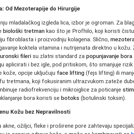
: Od Mezoterapije do Hirurgije
nju mladalačkog izgleda lica, izbor je ogroman. Za bla
je
biološki tretman
kao što je Profhilo, koji koristi čist
iju fibroblasta i proizvodnju kolagena. Slično,
mezoterap
vanje koktela vitamina i nutrijenata direktno u kožu. Z
luronski fileri
su zlatni standard za
popunjavanje bora
 aplicirati i bez igle, pod pritiskom, što smanjuje rizi
e kože, opcije uključuju
face lifting
(fejs lifting) ili man
u tretmana, koji fokusiranim ultrazvukom zateže dubok
binuje radiofrekvenciju i mikroiglice za poticanje
stim
uklanjanje bora koristi se
botoks
(botulinski toksin).
enu Kožu bez Nepravilnosti
akne, ožiljci, fleke i proširene pore zahtevaju specijal