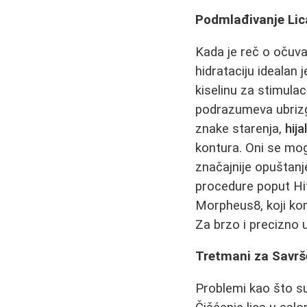
Podmlađivanje Lica
Kada je reč o očuva
hidrataciju idealan 
kiselinu za stimulac
podrazumeva ubrizga
znake starenja,
hija
kontura. Oni se mogu
značajnije opuštanj
procedure poput Hif
Morpheus8, koji kom
Za brzo i precizno 
Tretmani za Savrš
Problemi kao što su 