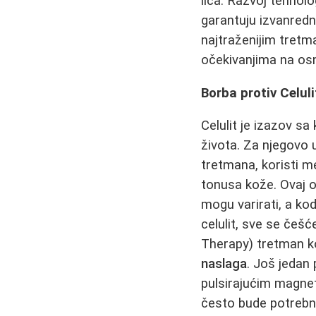
lica. Razvoj tehnol
garantuju izvanredn
najtraženijim tret
očekivanjima na osn
Borba protiv Celu
Celulit je izazov sa
života. Za njegovo u
tretmana, koristi m
tonusa kože. Ovaj o
mogu varirati, a ko
celulit, sve se če
Therapy) tretman ko
naslaga
. Još jedan
pulsirajućim magne
često bude potrebn