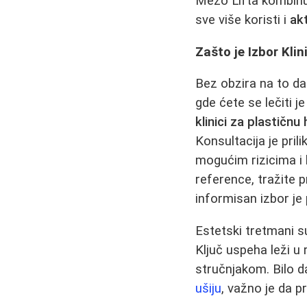
Mezo Lifta kombinuj
sve više koristi i
akt
Zašto je Izbor Klin
Bez obzira na to da
gde ćete se lečiti 
klinici za plastičnu 
Konsultacija je pri
mogućim rizicima i
reference, tražite p
informisan izbor je
Estetski tretmani s
Ključ uspeha leži u
stručnjakom. Bilo da
ušiju
, važno je da p