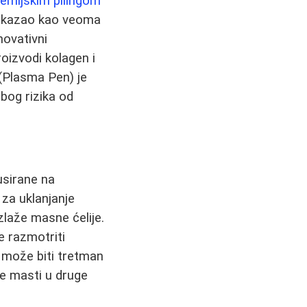
emijskim pilingom
e pokazao kao veoma
novativni
oizvodi kolagen i
 (Plasma Pen) je
bog rizika od
usirane na
za uklanjanje
zlaže masne ćelije.
e razmotriti
 može biti tretman
ne masti u druge