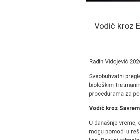
Vodič kroz 
Radin Vidojević
202
Sveobuhvatni pregl
biološkim tretmanima
procedurama za podm
Vodič kroz Savrem
U današnje vreme, e
mogu pomoći u reša