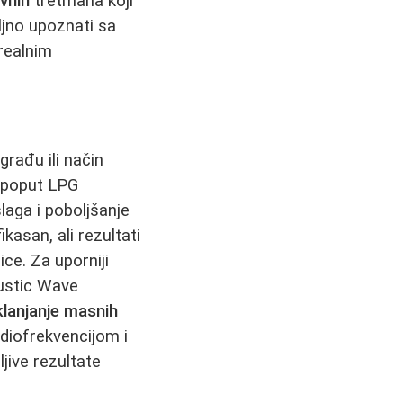
vnih
tretmana koji
ljno upoznati sa
realnim
građu ili način
 poput LPG
laga i poboljšanje
ikasan, ali rezultati
ce. Za uporniji
oustic Wave
klanjanje masnih
adiofrekvencijom i
ljive rezultate