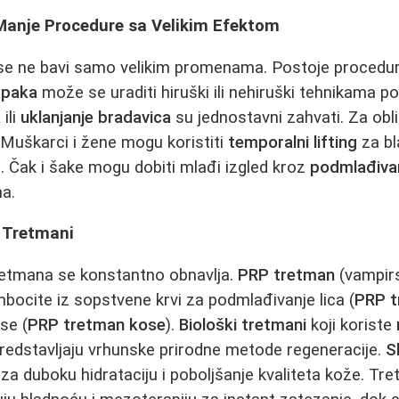
 Manje Procedure sa Velikim Efektom
se ne bavi samo velikim promenama. Postoje procedur
apaka
može se uraditi hiruški ili nehiruški tehnikama 
a
ili
uklanjanje bradavica
su jednostavni zahvati. Za obl
 Muškarci i žene mogu koristiti
temporalni lifting
za bl
a. Čak i šake mogu dobiti mlađi izgled kroz
podmlađiva
ma.
i Tretmani
tretmana se konstantno obnavlja.
PRP tretman
(vampirsk
ocite iz sopstvene krvi za podmlađivanje lica (
PRP t
se (
PRP tretman kose
).
Biološki tretmani
koji koriste
redstavljaju vrhunske prirodne metode regeneracije.
S
e za duboku hidrataciju i poboljšanje kvaliteta kože. T