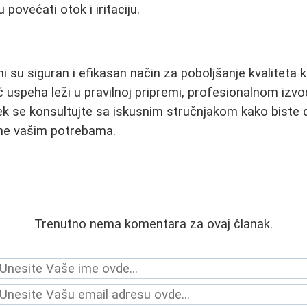
povećati otok i iritaciju.
i su siguran i efikasan način za poboljšanje kvaliteta 
juč uspeha leži u pravilnoj pripremi, profesionalnom izvođ
k se konsultujte sa iskusnim stručnjakom kako biste do
ene vašim potrebama.
Trenutno nema komentara za ovaj članak.