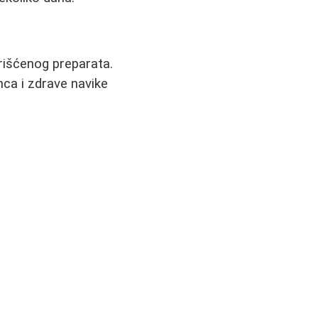
korišćenog preparata.
nca i zdrave navike