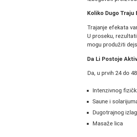
Koliko Dugo Traju
Trajanje efekata var
U proseku, rezultat
mogu produžiti dejs
Da Li Postoje Akti
Da, u prvih 24 do 4
Intenzivnog fizič
Saune i solarijum
Dugotrajnog izla
Masaže lica