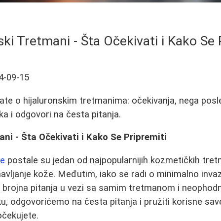
ski Tretmani - Šta Očekivati i Kako Se 
4-09-15
ate o hijaluronskim tretmanima: očekivanja, nega posl
a i odgovori na česta pitanja.
ani - Šta Očekivati i Kako Se Pripremiti
je
postale su jedan od najpopularnijih kozmetičkih tre
avljanje kože. Međutim, iako se radi o minimalno inv
 brojna pitanja u vezi sa samim tretmanom i neopho
u, odgovorićemo na česta pitanja i pružiti korisne sa
očekujete.