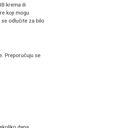
BB krema ili
ere koji mogu
 se odlučite za bilo
že. Preporučuju se
ekoliko dana.