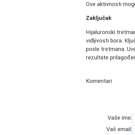
Ove aktivnosti mogu 
Zaključak
Hijaluronski tretman
vidljivosti bora. Kl
posle tretmana. Uve
rezultate prilagođ
Komentari
Vaše ime:
Vaš email: