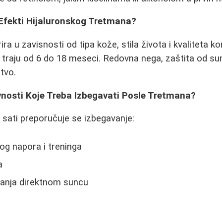
 Efekti Hijaluronskog Tretmana?
ira u zavisnosti od tipa kože, stila života i kvaliteta 
i traju od 6 do 18 meseci. Redovna nega, zaštita od su
tvo.
vnosti Koje Treba Izbegavati Posle Tretmana?
8 sati preporučuje se izbegavanje:
kog napora i treninga
a
ganja direktnom suncu