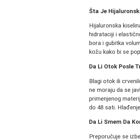
Šta Je Hijaluronsk
Hijaluronska kiseli
hidrataciji i elasti
bora i gubitka volu
kožu kako bi se popu
Da Li Otok Posle 
Blagi otok ili crven
ne moraju da se javl
primenjenog materija
do 48 sati. Hlađenj
Da Li Smem Da Ko
Preporučuje se izb