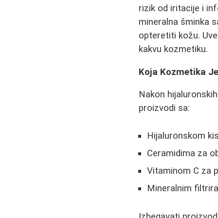
rizik od iritacije i
mineralna šminka sa
opteretiti kožu. Uv
kakvu kozmetiku.
Koja Kozmetika Je
Nakon hijaluronskih 
proizvodi sa:
Hijaluronskom kis
Ceramidima za ob
Vitaminom C za p
Mineralnim filtri
Izbegavati proizvode