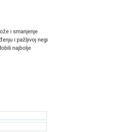
kože i smanjenje
enju i pažljivoj negi
bili najbolje