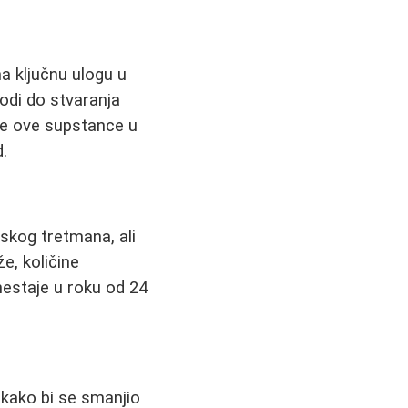
ma ključnu ulogu u
vodi do stvaranja
je ove supstance u
d.
nskog tretmana, ali
že, količine
nestaje u roku od 24
kako bi se smanjio