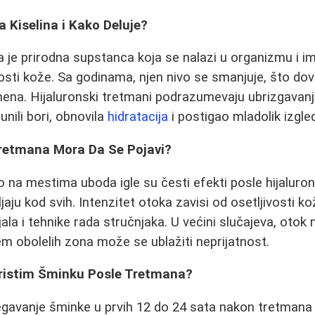
a Kiselina i Kako Deluje?
na je prirodna supstanca koja se nalazi u organizmu i i
čnosti kože. Sa godinama, njen nivo se smanjuje, što do
mena. Hijaluronski tretmani podrazumevaju ubrizgavan
nili bori, obnovila
hidratacija
i postigao mladolik izgle
Tretmana Mora Da Se Pojavi?
ilo na mestima uboda igle su česti efekti posle hijaluro
jaju kod svih. Intenzitet otoka zavisi od osetljivosti ko
la i tehnike rada stručnjaka. U većini slučajeva, otok 
em obolelih zona može se ublažiti neprijatnost.
ristim Šminku Posle Tretmana?
egavanje šminke u prvih 12 do 24 sata nakon tretmana 