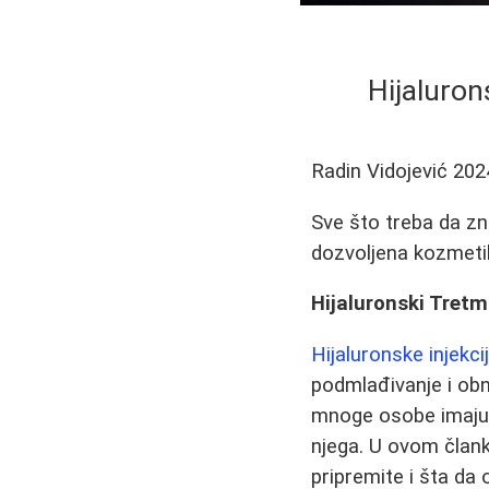
Hijaluron
Radin Vidojević
202
Sve što treba da zn
dozvoljena kozmetik
Hijaluronski Tretm
Hijaluronske injekci
podmlađivanje i obn
mnoge osobe imaju
njega. U ovom člank
pripremite i šta da 