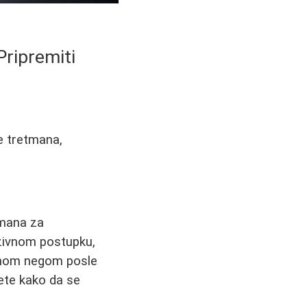
Pripremiti
e tretmana,
tmana za
azivnom postupku,
dnom negom posle
vete kako da se