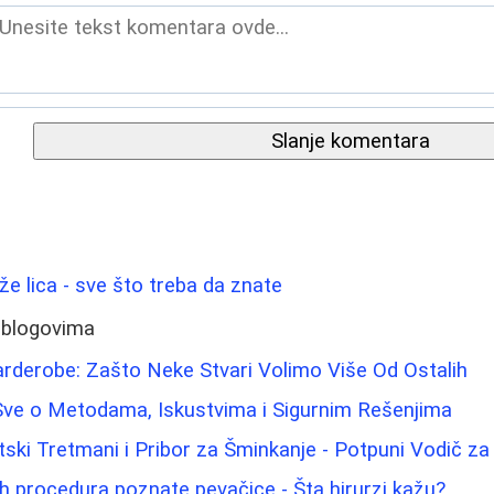
Slanje komentara
ože lica - sve što treba da znate
 blogovima
rderobe: Zašto Neke Stvari Volimo Više Od Ostalih
Sve o Metodama, Iskustvima i Sigurnim Rešenjima
tski Tretmani i Pribor za Šminkanje - Potpuni Vodič za
h procedura poznate pevačice - Šta hirurzi kažu?