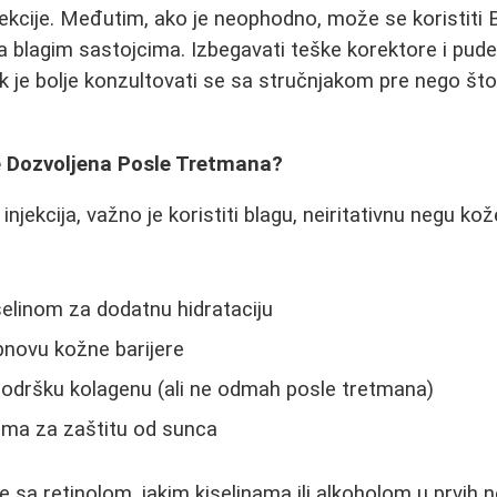
 infekcije. Međutim, ako je neophodno, može se koristiti 
 blagim sastojcima. Izbegavati teške korektore i pud
ek je bolje konzultovati se sa stručnjakom pre nego što
 Dozvoljena Posle Tretmana?
injekcija, važno je koristiti blagu, neiritativnu negu ko
elinom za dodatnu hidrataciju
novu kožne barijere
odršku kolagenu (ali ne odmah posle tretmana)
rama za zaštitu od sunca
 sa retinolom, jakim kiselinama ili alkoholom u prvih n