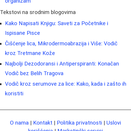
organizam
Tekstovi na srodnim blogovima
Kako Napisati Knjigu: Saveti za Početnike i
Ispisane Pisce
Čišćenje lica, Mikrodermoabrazija i Više: Vodič
kroz Tretmane Kože
Najbolji Dezodoransi i Antiperspiranti: Konačan
Vodič bez Belih Tragova
Vodič kroz serumove za lice: Kako, kada i zašto ih
koristiti
O nama
|
Kontakt
|
Politika privatnosti
|
Uslovi