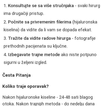
Konsultujte se sa više stručnjaka
- svaki hirurg
ima drugačiji pristup.
Počnite sa privremenim filerima
(hijaluronska
kiselina) da vidite da li vam se dopada efekat.
Tražite da vidite radove hirurga
- fotografije
prethodnih pacijenata su ključne.
Izbegavate trajne metode
ako niste potpuno
sigurni u željeni izgled.
Česta Pitanja
Koliko traje oporavak?
Nakon hijaluronske kiseline - 24-48 sati blagog
otoka. Nakon trajnijih metoda - do nedelju dana