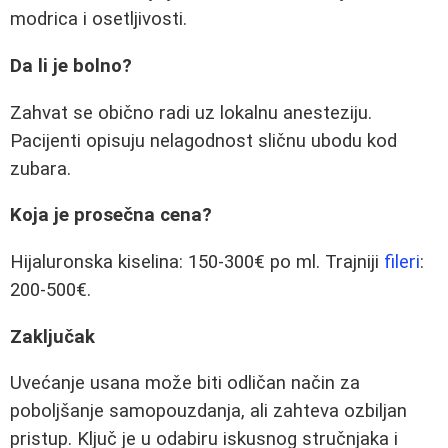
modrica i osetljivosti.
Da li je bolno?
Zahvat se obično radi uz lokalnu anesteziju.
Pacijenti opisuju nelagodnost sličnu ubodu kod
zubara.
Koja je prosečna cena?
Hijaluronska kiselina: 150-300€ po ml. Trajniji
fileri
:
200-500€.
Zaključak
Uvećanje usana može biti odličan način za
poboljšanje samopouzdanja, ali zahteva ozbiljan
pristup. Ključ je u odabiru iskusnog stručnjaka i