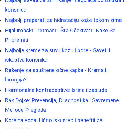
Najbolji saveti za šminkanje i negu lica od iskusnih
korisnica
Najbolji preparati za hidrataciju kože tokom zime
Hijaluronski Tretmani - Šta Očekivati i Kako Se
Pripremiti
Najbolje kreme za suvu kožu i bore - Saveti i
iskustva korisnika
Rešenje za spuštene očne kapke - Krema ili
hirurgija?
Hormonalne kontraceptive: Istine i zablude
Rak Dojke: Prevencija, Dijagnostika i Savremene
Metode Pregleda
Koralna voda: Lično iskustvo i benefiti za