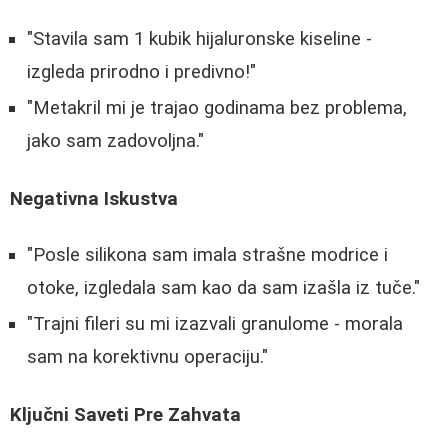
"Stavila sam 1 kubik hijaluronske kiseline -
izgleda prirodno i predivno!"
"Metakril mi je trajao godinama bez problema,
jako sam zadovoljna."
Negativna Iskustva
"Posle silikona sam imala strašne modrice i
otoke, izgledala sam kao da sam izašla iz tuče."
"Trajni fileri su mi izazvali granulome - morala
sam na korektivnu operaciju."
Ključni Saveti Pre Zahvata